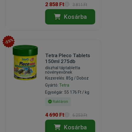
2 858 Ft
3 811 Ft
Kosárba
-25%
Tetra Pleco Tablets
150ml 275db
díszhal táptabletta
növényevőnek
Kiszerelés: 85g / Doboz
Gyártó:
Tetra
Egységár: 55 176 Ft / kg
Raktáron
4 690 Ft
6 253 Ft
Kosárba