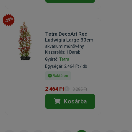
-25%
Tetra DecoArt Red
Ludwigia Large 30cm
akváriumi műnövény
Kiszerelés: 1 Darab
Gyártó:
Tetra
Egységár: 2 464 Ft / db
Raktáron
2 464 Ft
3 285 Ft
Kosárba