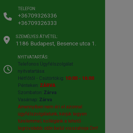
TELEFON:
+36709326336
+36709326333
SZEMÉLYES ÁTVÉTEL:
1186 Budapest, Besence utca 1.
NYITVATARTÁS:
Telefonos Ügyfélszolgálat
nyitvatartása:
Hétfőtől - Csütörtökig:
10:00 - 16:00
Pénteken:
ZÁRVA
Szombaton:
Zárva
Vasárnap:
Zárva
Amennyiben nem éri el azonnal
ügyfélszolgálatunk, kérjük legyen
türelemmel, kollégánk a lehető
legrövidebb időn belül visszahivja Önt!