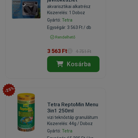
akvarisztikai alkatrész
Kiszerelés: 1 Doboz
Gyártó:
Tetra
Egységár: 3 563 Ft / db
Rendelhető
3 563 Ft
4 751 Ft
Kosárba
-25%
Tetra ReptoMin Menu
3in1 250ml
vizi teknőstáp granulátum
Kiszerelés: 44g / Doboz
Gyártó:
Tetra