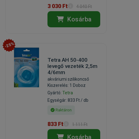
3 030 Ft
4 040 Ft
Kosárba
-25%
Tetra AH 50-400
levegő vezeték 2,5m
4/6mm
akváriumi szilikoncső
Kiszerelés: 1 Doboz
Gyártó:
Tetra
Egységár: 833 Ft / db
Raktáron
833 Ft
1 111 Ft
Kosárba