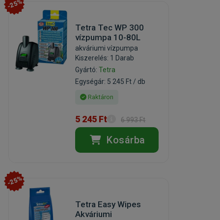
-25%
Tetra Tec WP 300
vízpumpa 10-80L
akváriumi vízpumpa
Kiszerelés: 1 Darab
Gyártó:
Tetra
Egységár: 5 245 Ft / db
Raktáron
5 245 Ft
6 993 Ft
Kosárba
-25%
Tetra Easy Wipes
Akváriumi