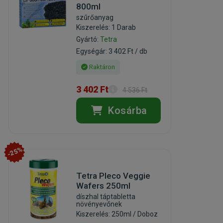
800ml
szűrőanyag
Kiszerelés: 1 Darab
Gyártó:
Tetra
Egységár: 3 402 Ft / db
Raktáron
3 402 Ft
4 536 Ft
Kosárba
-25%
Tetra Pleco Veggie
Wafers 250ml
díszhal táptabletta
növényevőnek
Kiszerelés: 250ml / Doboz