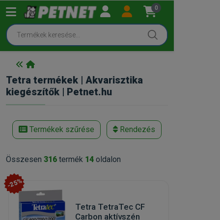
0
Tetra termékek | Akvarisztika
kiegészítők | Petnet.hu
Termékek szűrése
Rendezés
Összesen
316
termék
14
oldalon
-25%
Tetra TetraTec CF
Carbon aktívszén