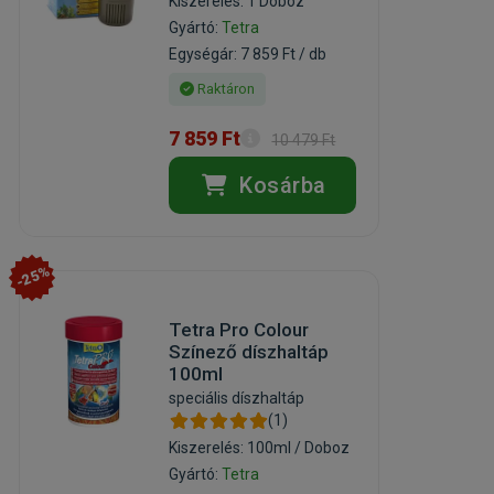
Kiszerelés: 1 Doboz
Gyártó:
Tetra
Egységár: 7 859 Ft / db
Raktáron
7 859 Ft
10 479 Ft
Kosárba
-25%
Tetra Pro Colour
Színező díszhaltáp
100ml
speciális díszhaltáp
(1)
Kiszerelés: 100ml / Doboz
Gyártó:
Tetra