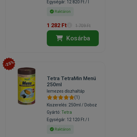
Egységár: 12 820 Ft / l
Raktáron
1 282 Ft
1 709 Ft
Kosárba
-25%
Tetra TetraMin Menü
250ml
lemezes díszhaltáp
(1)
Kiszerelés: 250ml / Doboz
Gyártó:
Tetra
Egységár: 12 120 Ft / l
Raktáron