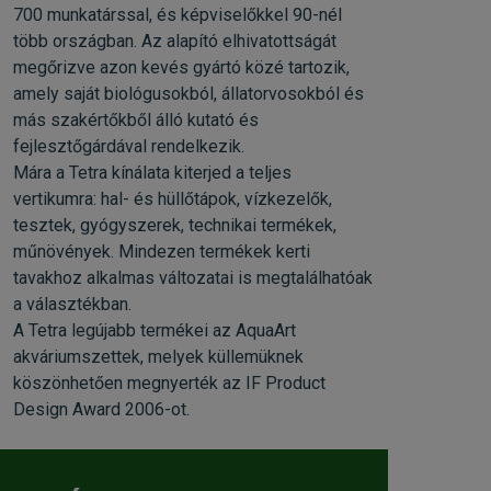
700 munkatárssal, és képviselőkkel 90-nél
több országban. Az alapító elhivatottságát
megőrizve azon kevés gyártó közé tartozik,
amely saját biológusokból, állatorvosokból és
más szakértőkből álló kutató és
fejlesztőgárdával rendelkezik.
Mára a Tetra kínálata kiterjed a teljes
vertikumra: hal- és hüllőtápok, vízkezelők,
tesztek, gyógyszerek, technikai termékek,
műnövények. Mindezen termékek kerti
tavakhoz alkalmas változatai is megtalálhatóak
a választékban.
A Tetra legújabb termékei az AquaArt
akváriumszettek, melyek küllemüknek
köszönhetően megnyerték az IF Product
Design Award 2006-ot.