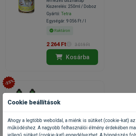
lemezes díszhaltáp
Kiszerelés: 250ml / Doboz
Gyártó:
Tetra
Egységár: 9 056 Ft / l
Raktáron
2 264 Ft
3 019 Ft
Kosárba
-25%
Tetra EX
Cookie beállítások
400/600/800 plus
többfunkciós szelep
akvarisztikai alkatrész
Ahogy a legtöbb weboldal, a miénk is sütiket (cookie-kat) az
Kiszerelés: 1 db / Csomag
működéshez. A nagyobb felhasználói élmény érdekében ma
Gyártó:
Tetra
jellegű sütiket (cookie-kat) engedélyezhet. A böngészés fol