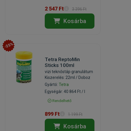
2 547 Ft
3 396 Ft
Kosárba
-25%
Tetra ReptoMin
Sticks 100ml
vizi teknőstáp granulátum
Kiszerelés: 22ml / Doboz
Gyártó:
Tetra
Egységár: 40 864 Ft / l
Rendelhető
899 Ft
1 199 Ft
Kosárba