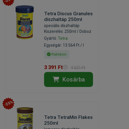
Tetra Discus Granules
díszhaltáp 250ml
speciális díszhaltáp
Kiszerelés: 250ml / Doboz
Gyártó:
Tetra
Egységár: 13 564 Ft / l
Raktáron
3 391 Ft
4 521 Ft
Kosárba
-25%
Tetra TetraMin Flakes
250ml