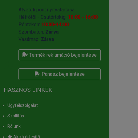
Átvételi pont nyitvatartása:
Hétfőtől - Csütörtökig:
10:00 - 16:00
Pénteken:
10:00-14:00
Szombaton:
Zárva
Vasárnap:
Zárva
Termék reklamáció bejelentése
Panasz bejelentése
HASZNOS LINKEK
Ügyfélszolgálat
Szállítás
Rólunk
Akció értesítő