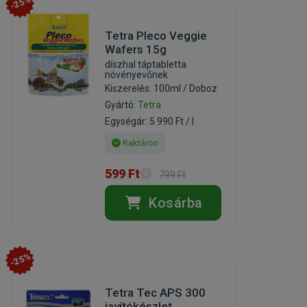
-25%
Tetra Pleco Veggie
Wafers 15g
díszhal táptabletta
növényevőnek
Kiszerelés: 100ml / Doboz
Gyártó:
Tetra
Egységár: 5 990 Ft / l
Raktáron
599 Ft
799 Ft
Kosárba
-25%
Tetra Tec APS 300
javítókészlet