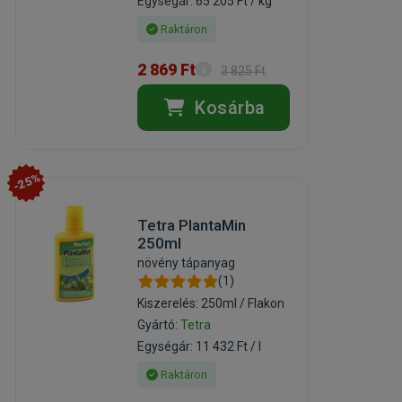
Egységár: 65 205 Ft / kg
Raktáron
2 869 Ft
3 825 Ft
Kosárba
-25%
Tetra PlantaMin
250ml
növény tápanyag
(1)
Kiszerelés: 250ml / Flakon
Gyártó:
Tetra
Egységár: 11 432 Ft / l
Raktáron