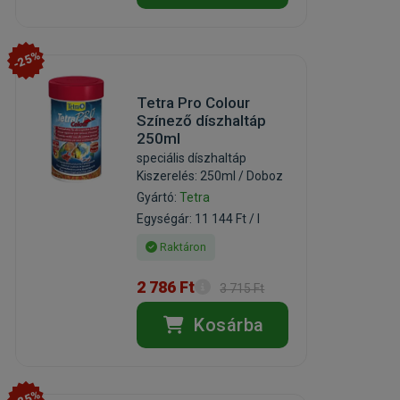
-25%
Tetra Pro Colour
Színező díszhaltáp
250ml
speciális díszhaltáp
Kiszerelés: 250ml / Doboz
Gyártó:
Tetra
Egységár: 11 144 Ft / l
Raktáron
2 786 Ft
3 715 Ft
Kosárba
-25%