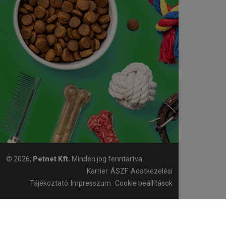
© 2026,
Petnet Kft.
Minden jog fenntartva.
Karrier
ÁSZF
Adatkezelési
Tájékoztató
Impresszum
Cookie beállítások