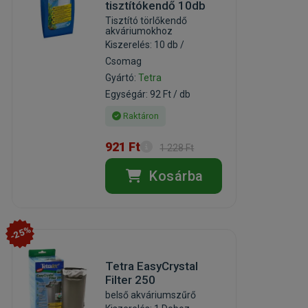
tisztítókendő 10db
Tisztító törlőkendő
akváriumokhoz
Kiszerelés: 10 db /
Csomag
Gyártó:
Tetra
Egységár: 92 Ft / db
Raktáron
921 Ft
1 228 Ft
Kosárba
-25%
Tetra EasyCrystal
Filter 250
belső akváriumszűrő