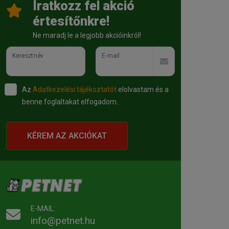
Íratkozz fel akció
értesítőnkre!
Ne maradj le a legjobb akcióinkról!
Keresztnév
E-mail
Az
Adatkezelési tájékoztatót
elolvastam és a
benne foglaltakat elfogadom.
KÉREM AZ AKCIÓKAT
E-MAIL:
info@petnet.hu