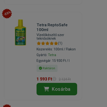
-25%
Tetra ReptoSafe
100ml
Vízelőkészítő szer
teknősöknek
(1)
Kiszerelés: 100ml / Flakon
Gyártó:
Tetra
Egységár: 15 930 Ft / l
Raktáron
1 593 Ft
2 124 Ft
Kosárba