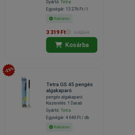
Gyártó:
Tetra
Egységár: 13 276 Ft / l
Raktáron
3 319 Ft
4 425 Ft
Kosárba
-25%
Tetra GS 45 pengés
algakaparó
pengés algakaparó
Kiszerelés: 1 Darab
Gyártó:
Tetra
Egységár: 4 040 Ft / db
Raktáron