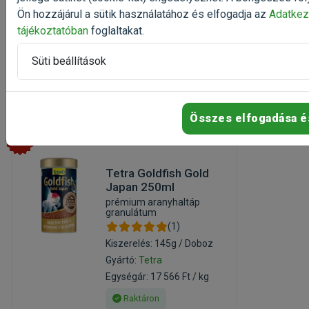
Egységár: 6 704 Ft / db
Ön hozzájárul a sütik használatához és elfogadja az
Adatkez
Rendelhető
tájékoztatóban
foglaltakat.
6 704 Ft
8 939 Ft
Süti beállítások
Kosárba
Összes elfogadása é
-25%
Tetra Goldfish Gold
Japan 250ml
prémium aranyhaltáp
granulátum
(1)
Kiszerelés: 145g / Doboz
Gyártó:
Tetra
Egységár: 17 566 Ft / kg
Raktáron