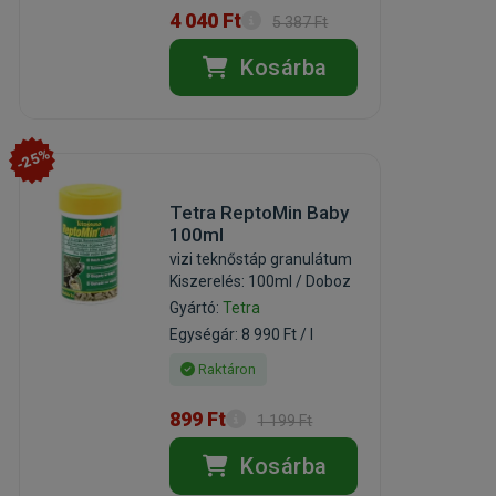
4 040 Ft
5 387 Ft
Kosárba
-25%
Tetra ReptoMin Baby
100ml
vizi teknőstáp granulátum
Kiszerelés: 100ml / Doboz
Gyártó:
Tetra
Egységár: 8 990 Ft / l
Raktáron
899 Ft
1 199 Ft
Kosárba