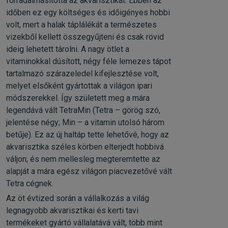
forradalmasította az akvarisztikát. Ebben az
időben ez egy költséges és időigényes hobbi
volt, mert a halak táplálékát a természetes
vizekből kellett összegyűjteni és csak rövid
ideig lehetett tárolni. A nagy ötlet a
vitaminokkal dúsított, négy féle lemezes tápot
tartalmazó szárazeledel kifejlesztése volt,
melyet elsőként gyártottak a világon ipari
módszerekkel. Így született meg a mára
legendává vált TetraMin (Tetra – görög szó,
jelentése négy; Min – a vitamin utolsó három
betűje). Ez az új haltáp tette lehetővé, hogy az
akvarisztika széles körben elterjedt hobbivá
váljon, és nem mellesleg megteremtette az
alapját a mára egész világon piacvezetővé vált
Tetra cégnek.
Az öt évtized során a vállalkozás a világ
legnagyobb akvarisztikai és kerti tavi
termékeket gyártó vállalatává vált, több mint