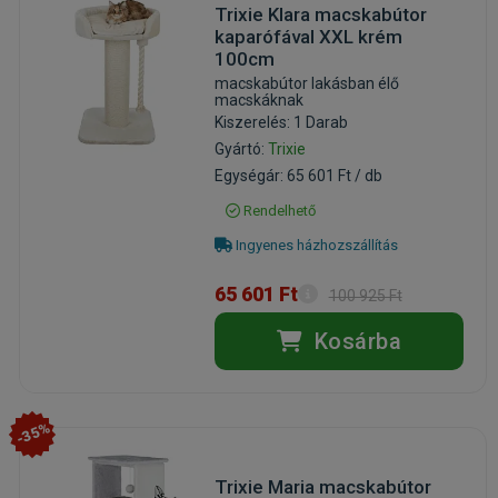
Trixie Klara macskabútor
kaparófával XXL krém
100cm
macskabútor lakásban élő
macskáknak
Kiszerelés: 1 Darab
Gyártó:
Trixie
Egységár: 65 601 Ft / db
Rendelhető
Ingyenes házhozszállítás
65 601 Ft
100 925 Ft
Kosárba
-35%
Trixie Maria macskabútor