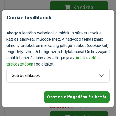
Kosárba
Cookie beállítások
-35%
Ahogy a legtöbb weboldal, a miénk is sütiket (cookie-
kat) az alapvető működéshez. A nagyobb felhasználói
Trixie Natura lapostetős
élmény érdekében marketing jellegű sütiket (cookie-kat)
kutyaház barna
engedélyezhet. A böngészés folytatásával Ön hozzájárul
116x82x79cm
a sütik használatához és elfogadja az
Adatkezelési
felnyitható tetejű, natúr fa
kutyaház
tájékoztatóban
foglaltakat.
Kiszerelés: 1 Darab
Gyártó:
Trixie
Süti beállítások
Egységár: 69 990 Ft / db
Raktáron
Csak személyes átvétel
Összes elfogadása és bezár
69 990 Ft
107 677 Ft