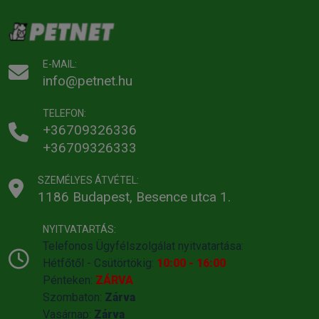
E-MAIL:
info@petnet.hu
TELEFON:
+36709326336
+36709326333
SZEMÉLYES ÁTVÉTEL:
1186 Budapest, Besence utca 1.
NYITVATARTÁS:
Telefonos Ügyfélszolgálat nyitvatartása:
Hétfőtől - Csütörtökig:
10:00 - 16:00
Pénteken:
ZÁRVA
Szombaton:
Zárva
Vasárnap:
Zárva