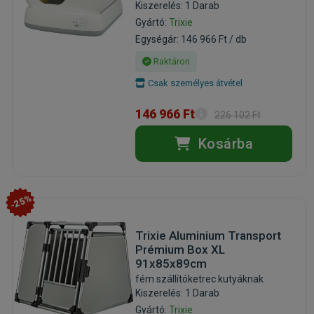
Kiszerelés: 1 Darab
Gyártó:
Trixie
Egységár: 146 966 Ft / db
Raktáron
Csak személyes átvétel
146 966 Ft
226 102 Ft
Kosárba
-25%
Trixie Aluminium Transport
Prémium Box XL
91x85x89cm
fém szállítóketrec kutyáknak
Kiszerelés: 1 Darab
Gyártó:
Trixie