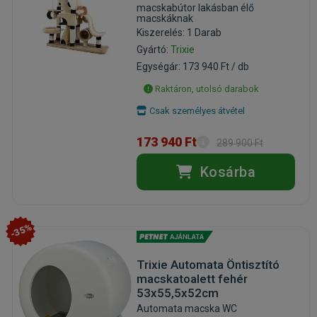
macskabútor lakásban élő
macskáknak
Kiszerelés: 1 Darab
Gyártó:
Trixie
Egységár: 173 940 Ft / db
Raktáron, utolsó darabok
Csak személyes átvétel
173 940 Ft
289 900 Ft
Kosárba
-35%
Trixie Automata Öntisztító
macskatoalett fehér
53x55,5x52cm
Automata macska WC