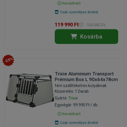
Rendelhető
Csak személyes átvétel
119 990 Ft
159 987 Ft
Kosárba
-25%
Trixie Aluminium Transport
Prémium Box L 90x64x78cm
fém szállítóketrec kutyáknak
Kiszerelés: 1 Darab
Gyártó:
Trixie
Egységár: 99 990 Ft / db
Rendelhető
Csak személyes átvétel