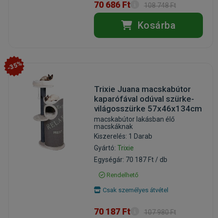
70 686 Ft
108 748 Ft
Kosárba
-35%
Trixie Juana macskabútor
kaparófával odúval szürke-
világosszürke 57x46x134cm
macskabútor lakásban élő
macskáknak
Kiszerelés: 1 Darab
Gyártó:
Trixie
Egységár: 70 187 Ft / db
Rendelhető
Csak személyes átvétel
70 187 Ft
107 980 Ft