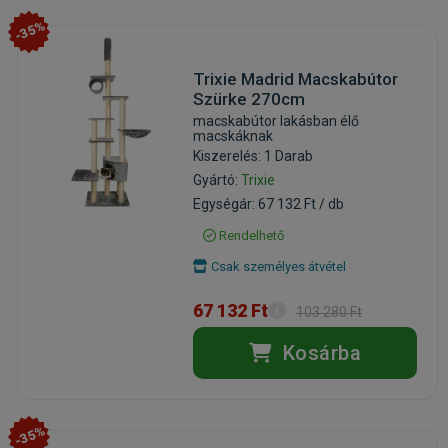
-35%
Trixie Madrid Macskabútor
Szürke 270cm
macskabútor lakásban élő
macskáknak
Kiszerelés: 1 Darab
Gyártó:
Trixie
Egységár: 67 132 Ft / db
Rendelhető
Csak személyes átvétel
67 132 Ft
103 280 Ft
Kosárba
-35%