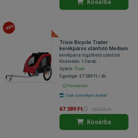
Kosárba
-35%
Trixie Bicycle Trailer
kerékpáros utánfutó Medium
kerékpárra rögzíthető utánfutó
Kiszerelés: 1 Darab
Gyártó:
Trixie
Egységár: 67 389 Ft / db
Rendelhető
Csak személyes átvétel
67 389 Ft
103 675 Ft
Kosárba