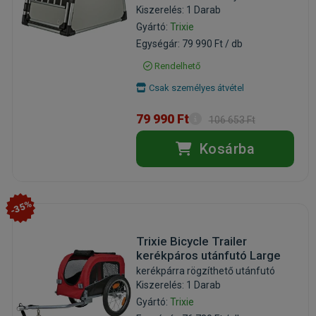
Kiszerelés: 1 Darab
Gyártó:
Trixie
Egységár: 79 990 Ft / db
Rendelhető
Csak személyes átvétel
79 990 Ft
106 653 Ft
Kosárba
-35%
Trixie Bicycle Trailer
kerékpáros utánfutó Large
kerékpárra rögzíthető utánfutó
Kiszerelés: 1 Darab
Gyártó:
Trixie