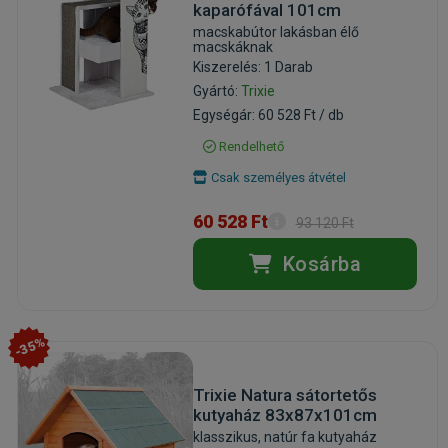
kaparófával 101cm
macskabútor lakásban élő
macskáknak
Kiszerelés: 1 Darab
Gyártó:
Trixie
Egységár: 60 528 Ft / db
Rendelhető
Csak személyes átvétel
60 528 Ft
93 120 Ft
Kosárba
-35%
Trixie Natura sátortetős
kutyaház 83x87x101cm
klasszikus, natúr fa kutyaház