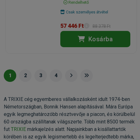
Rendelhető
Csak személyes átvétel
57 446 Ft
88 378 Ft
Kosárba
1
2
3
4
A TRIXIE cég egyemberes vállalkozásként idult 1974-ben
Németországban, Bonnik Hansen alapításával. Mára Európa
egyik legmeghatározóbb résztvevője a piacon, és körülbelül
60 országba szállítanak világszerte. Több mint 8500 termék
fut
TRIXIE
márkajelzés alatt. Napjainkban a kisállattartók
körében is az egyik legismertebb és legelterjedtebb márka,