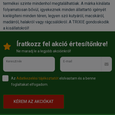
termékei szinte mindenhol megtalálhatóak. A márka kínálata
folyamatosan bővül, igyekeznek minden állattartó igényét
kielégíteni minden téren, legyen szó kutyáról, macskáról,
madárról, halakról vagy rágcsálókról. A TRIXIE gondoskodik
a kisállatokról!
Íratkozz fel akció értesítőnkre!
Ne maradj le a legjobb akcióinkról!
Keresztnév
E-mail
Az
Adatkezelési tájékoztatót
elolvastam és a benne
foglaltakat elfogadom.
KÉREM AZ AKCIÓKAT