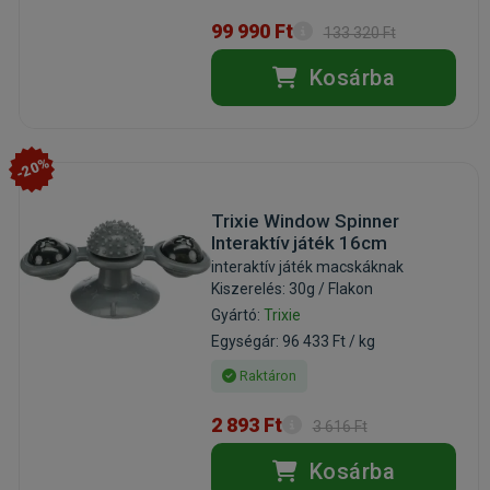
99 990 Ft
133 320 Ft
Kosárba
-20%
Trixie Window Spinner
Interaktív játék 16cm
interaktív játék macskáknak
Kiszerelés: 30g / Flakon
Gyártó:
Trixie
Egységár: 96 433 Ft / kg
Raktáron
2 893 Ft
3 616 Ft
Kosárba