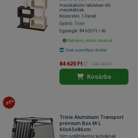
macskabútor lakásban élő
macskáknak
Kiszerelés: 1 Darab
Gyártó:
Trixie
Egységár: 84 620 Ft / db
Raktáron, utolsó darabok
Csak személyes átvétel
84 620 Ft
130 185 Ft
Kosárba
-25%
Trixie Aluminium Transport
prémium Box M-L
60x65x86cm
fém szállítóketrec kutyáknak