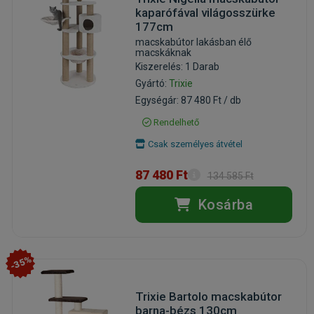
kaparófával világosszürke
177cm
macskabútor lakásban élő
macskáknak
Kiszerelés: 1 Darab
Gyártó:
Trixie
Egységár: 87 480 Ft / db
Rendelhető
Csak személyes átvétel
87 480 Ft
134 585 Ft
Kosárba
-35%
Trixie Bartolo macskabútor
barna-bézs 130cm