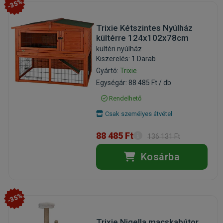
-35%
Trixie Kétszintes Nyúlház
kültérre 124x102x78cm
kültéri nyúlház
Kiszerelés: 1 Darab
Gyártó:
Trixie
Egységár: 88 485 Ft / db
Rendelhető
Csak személyes átvétel
88 485 Ft
136 131 Ft
Kosárba
-35%
Trixie Nigella macskabútor