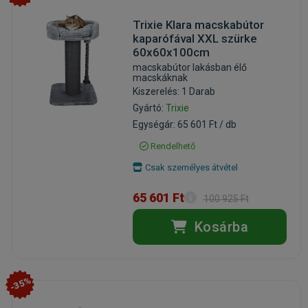
Trixie Klara macskabútor
kaparófával XXL szürke
60x60x100cm
macskabútor lakásban élő
macskáknak
Kiszerelés: 1 Darab
Gyártó:
Trixie
Egységár: 65 601 Ft / db
Rendelhető
Csak személyes átvétel
65 601 Ft
100 925 Ft
Kosárba
-35%