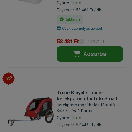
Gyártó:
Trixie
Egységár: 58 481 Ft / db
Raktáron
Csak személyes átvétel
58 481 Ft
89 971 Ft
Kosárba
-35%
Trixie Bicycle Trailer
kerékpáros utánfutó Small
kerékpárra rögzíthető utánfutó
Kiszerelés: 1 Darab
Gyártó:
Trixie
Egységár: 57 446 Ft / db