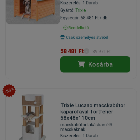
Kiszerelés: 1 Darab
Gyártó:
Trixie
Egységár: 58 481 Ft / db
Rendelhető
Csak személyes átvétel
58 481 Ft
89 971 Ft
Kosárba
-35%
Trixie Lucano macskabútor
kaparófával Törtfehér
58x48x110cm
macskabútor lakásban élő
macskáknak
Kiszerelés: 1 Darab