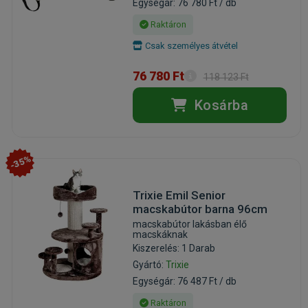
Egységár: 76 780 Ft / db
Raktáron
Csak személyes átvétel
76 780 Ft
118 123 Ft
Kosárba
-35%
Trixie Emil Senior
macskabútor barna 96cm
macskabútor lakásban élő
macskáknak
Kiszerelés: 1 Darab
Gyártó:
Trixie
Egységár: 76 487 Ft / db
Raktáron