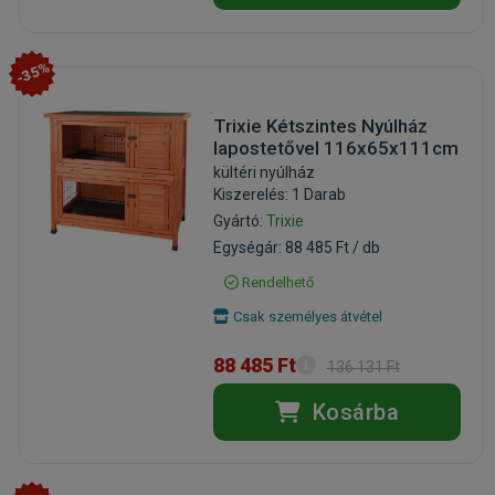
-35%
Trixie Kétszintes Nyúlház
lapostetővel 116x65x111cm
kültéri nyúlház
Kiszerelés: 1 Darab
Gyártó:
Trixie
Egységár: 88 485 Ft / db
Rendelhető
Csak személyes átvétel
88 485 Ft
136 131 Ft
Kosárba