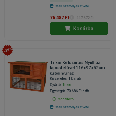
Csak személyes átvétel
76 487 Ft
117 672 Ft
Kosárba
-35%
Trixie Kétszintes Nyúlház
lapostetővel 116x97x52cm
kültéri nyúlház
Kiszerelés: 1 Darab
Gyártó:
Trixie
Egységár: 70 686 Ft / db
Rendelhető
Csak személyes átvétel