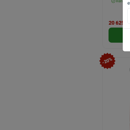
Rendelh
e
20 625 F
-20%