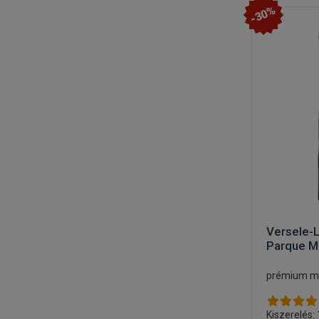
-30%
Versele-L
Parque M
prémium ma
Kiszerelés: