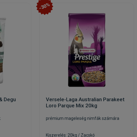
-30%
 & Degu
Versele-Laga Australian Parakeet
Loro Parque Mix 20kg
k
prémium mageleség nimfák számára
Kiszerelés: 20kg / Zacskó