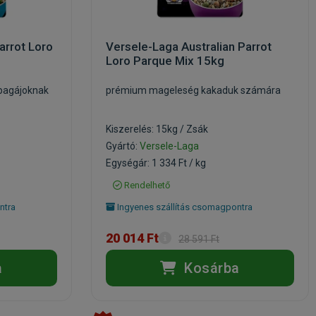
rrot Loro
Versele-Laga Australian Parrot
Loro Parque Mix 15kg
pagájoknak
prémium mageleség kakaduk számára
Kiszerelés: 15kg / Zsák
Gyártó:
Versele-Laga
Egységár: 1 334 Ft / kg
Rendelhető
ntra
Ingyenes szállítás csomagpontra
20 014 Ft
28 591 Ft
a
Kosárba