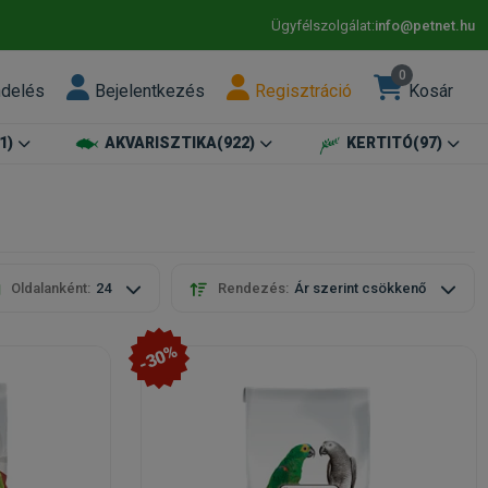
Ügyfélszolgálat:
info@petnet.hu
0
ndelés
Bejelentkezés
Regisztráció
Kosár
1)
AKVARISZTIKA
(922)
KERTITÓ
(97)
Oldalanként:
24
Rendezés:
Ár szerint csökkenő
-30%