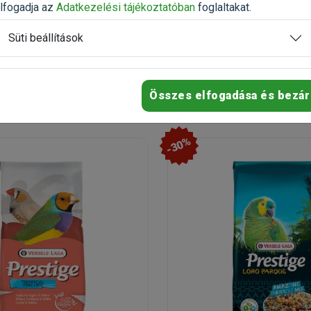
ető
Rendelhető
lfogadja az
Adatkezelési tájékoztatóban
foglaltakat.
Ingyenes szállítás csomagpo
Süti beállítások
t
20 392 Ft
29 464 Ft
25 490 Ft
Kosárba
Kosárb
Összes elfogadása és bezár
-30%