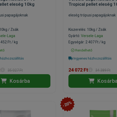
pellet eleség 10kg
Tropical pellet eleség 
usi papagájoknak
eleség trópusi papagájoknak
 10kg / Zsák
Kiszerelés: 10kg / Zsák
sele-Laga
Gyártó:
Versele-Laga
 452 Ft / kg
Egységár: 2 407 Ft / kg
ető
Rendelhető
házhozszállítás
Ingyenes házhozszállítás
t
24 072 Ft
35 027 Ft
34 389 Ft
Kosárba
Kosárb
-20%