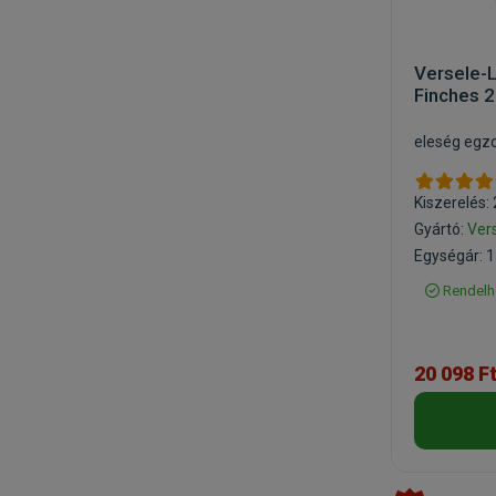
Versele-L
Finches 
eleség egzo
Kiszerelés:
Gyártó:
Ver
Egységár: 1
Rendelh
20 098 F