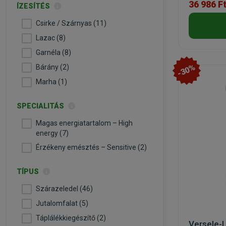
36 986 F
ÍZESÍTÉS
Csirke / Szárnyas (11)
Lazac (8)
Garnéla (8)
-30%
Bárány (2)
Marha (1)
SPECIALITÁS
Magas energiatartalom – High
energy (7)
Érzékeny emésztés – Sensitive (2)
TÍPUS
Szárazeledel (46)
Jutalomfalat (5)
Táplálékkiegészítő (2)
Versele-L