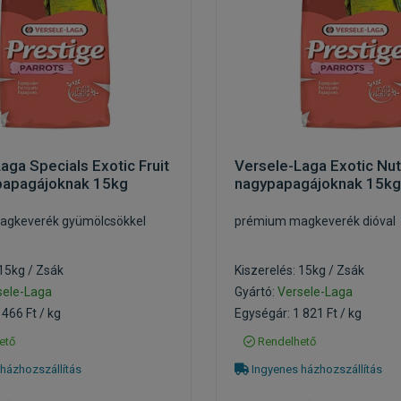
aga Specials Exotic Fruit
Versele-Laga Exotic Nut
papagájoknak 15kg
nagypapagájoknak 15kg
agkeverék gyümölcsökkel
prémium magkeverék dióval
 15kg / Zsák
Kiszerelés: 15kg / Zsák
sele-Laga
Gyártó:
Versele-Laga
 466 Ft / kg
Egységár: 1 821 Ft / kg
ető
Rendelhető
házhozszállítás
Ingyenes házhozszállítás