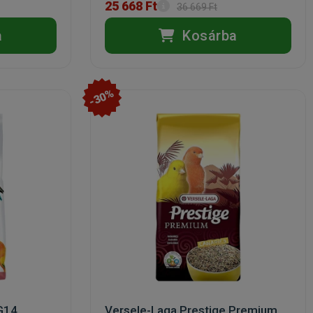
25 668 Ft
36 669 Ft
a
Kosárba
-30%
 G14
Versele-Laga Prestige Premium