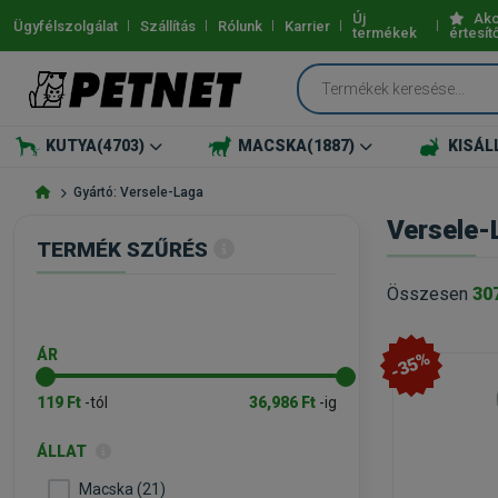
Új
Akc
Ügyfélszolgálat
Szállítás
Rólunk
Karrier
termékek
értesít
KUTYA
(4703)
MACSKA
(1887)
KISÁL
Gyártó: Versele-Laga
Versele-
TERMÉK SZŰRÉS
Összesen
30
ÁR
-35%
119 Ft
-tól
36,986 Ft
-ig
ÁLLAT
Macska (21)