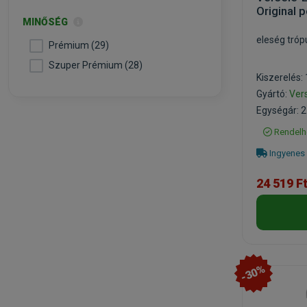
Original 
MINŐSÉG
eleség tróp
Prémium (29)
Szuper Prémium (28)
Kiszerelés:
Gyártó:
Ver
Egységár: 2
Rendelh
Ingyenes 
24 519 F
-30%