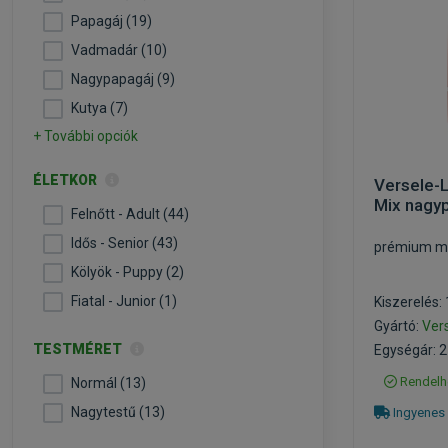
Papagáj (19)
Vadmadár (10)
Nagypapagáj (9)
Kutya (7)
+ További opciók
ÉLETKOR
Versele-L
Mix nagy
Felnőtt - Adult (44)
Idős - Senior (43)
prémium m
Kölyök - Puppy (2)
Fiatal - Junior (1)
Kiszerelés:
Gyártó:
Ver
TESTMÉRET
Egységár: 2
Rendelh
Normál (13)
Nagytestű (13)
Ingyenes 