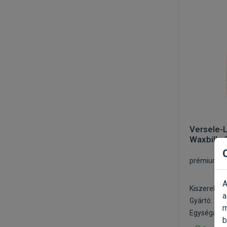
Versele-
Waxbills
prémium el
A
Kiszerelés:
a
Gyártó:
Ver
m
Egységár: 1
b