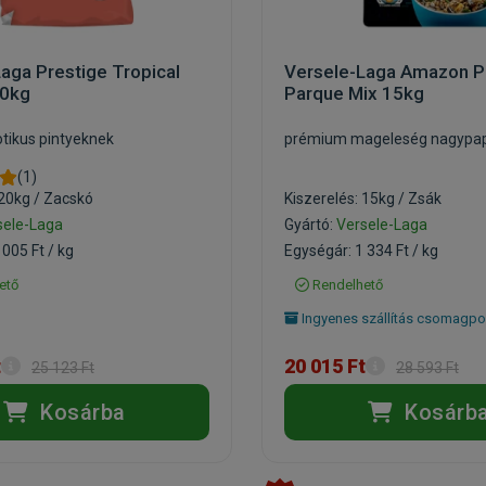
aga Prestige Tropical
Versele-Laga Amazon Pa
20kg
Parque Mix 15kg
tikus pintyeknek
prémium mageleség nagypa
(1)
 20kg / Zacskó
Kiszerelés: 15kg / Zsák
sele-Laga
Gyártó:
Versele-Laga
 005 Ft / kg
Egységár: 1 334 Ft / kg
ető
Rendelhető
Ingyenes szállítás csomagpo
t
20 015 Ft
25 123 Ft
28 593 Ft
Kosárba
Kosárb