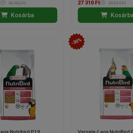
t
27 310 Ft
56 902 Ft
39 014 Ft
Kosárba
Kosárb
-30%
aga Nutribird P19
Versele-Laga NutriBird