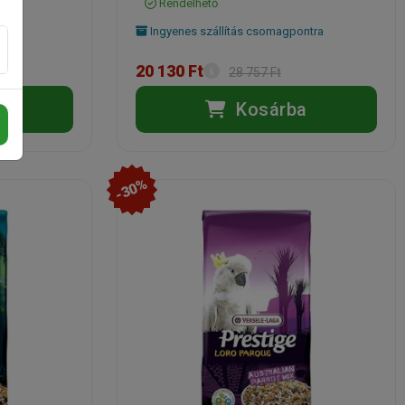
Rendelhető
ntra
Ingyenes szállítás csomagpontra
20 130 Ft
28 757 Ft
a
Kosárba
-30%