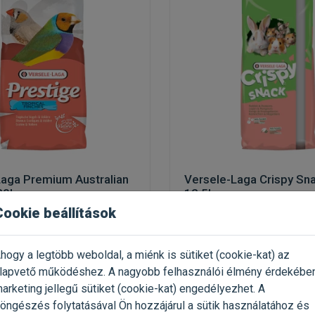
Laga Premium Australian
Versele-Laga Crispy Sna
 20kg
12,5kg
Cookie beállítások
eség egzotikus pintyeknek
kiegészítő eleség rágcsálókn
hogy a legtöbb weboldal, a miénk is sütiket (cookie-kat) az
 20kg / Zacskó
Kiszerelés: 12.5kg / Zsák
lapvető működéshez. A nagyobb felhasználói élmény érdekébe
sele-Laga
Gyártó:
Versele-Laga
arketing jellegű sütiket (cookie-kat) engedélyezhet. A
 031 Ft / kg
Egységár: 1 631 Ft / kg
öngészés folytatásával Ön hozzájárul a sütik használatához és