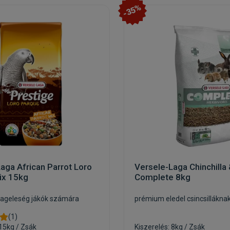
-35%
aga African Parrot Loro
Versele-Laga Chinchilla
ix 15kg
Complete 8kg
geleség jákók számára
prémium eledel csincsillákna
(1)
 15kg / Zsák
Kiszerelés: 8kg / Zsák