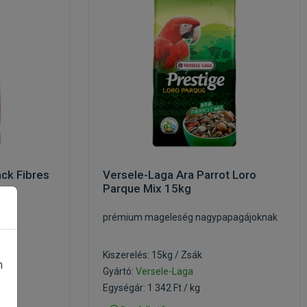
ck Fibres
Versele-Laga Ara Parrot Loro
Parque Mix 15kg
ak
prémium mageleség nagypapagájoknak
Kiszerelés: 15kg / Zsák
n
Gyártó:
Versele-Laga
Egységár: 1 342 Ft / kg