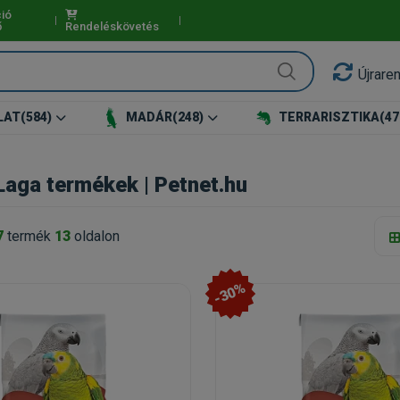
ió
ő
Rendeléskövetés
Újrare
LAT
(584)
MADÁR
(248)
TERRARISZTIKA
(47
Laga termékek | Petnet.hu
7
termék
13
oldalon
-30%