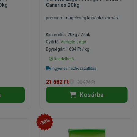
10kg
Canaries 20kg
prémium mageleség kanárik számára
Kiszerelés: 20kg / Zsák
Gyártó:
Versele-Laga
Egységár: 1 084 Ft / kg
Rendelhető
Ingyenes házhozszállítás
21 682 Ft
30 974 Ft
a
Kosárba
-30%