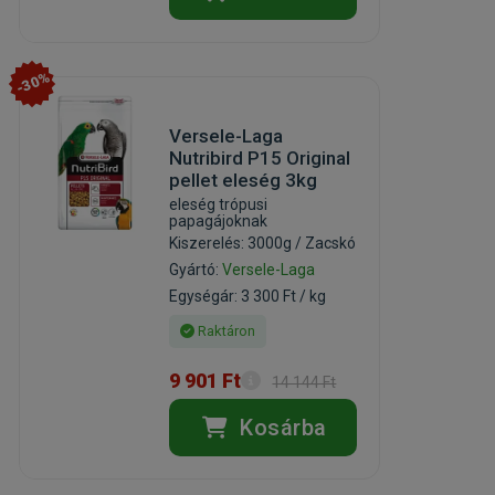
-30%
Versele-Laga
Nutribird P15 Original
pellet eleség 3kg
eleség trópusi
papagájoknak
Kiszerelés: 3000g / Zacskó
Gyártó:
Versele-Laga
Egységár: 3 300 Ft / kg
Raktáron
9 901 Ft
14 144 Ft
Kosárba