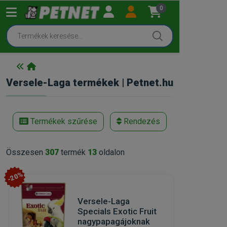
0
Versele-Laga termékek | Petnet.hu
Termékek szűrése
Rendezés
Összesen
307
termék
13
oldalon
-20%
Versele-Laga
Specials Exotic Fruit
nagypapagájoknak