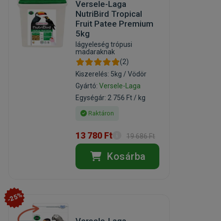
Versele-Laga
NutriBird Tropical
Fruit Patee Premium
5kg
lágyeleség trópusi
madaraknak
(2)
Kiszerelés: 5kg / Vödör
Gyártó:
Versele-Laga
Egységár: 2 756 Ft / kg
Raktáron
13 780 Ft
19 686 Ft
Kosárba
-25%