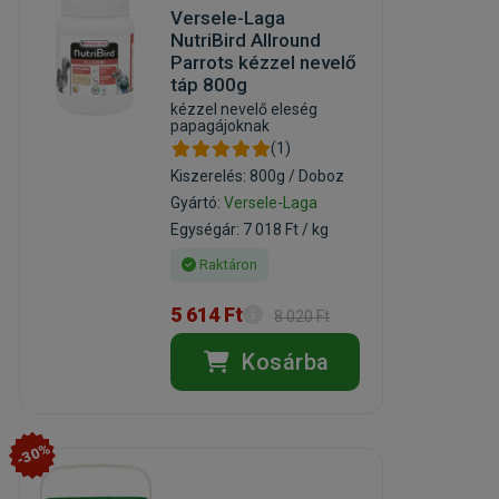
Versele-Laga
NutriBird Allround
Parrots kézzel nevelő
táp 800g
kézzel nevelő eleség
papagájoknak
(1)
Kiszerelés: 800g / Doboz
Gyártó:
Versele-Laga
Egységár: 7 018 Ft / kg
Raktáron
5 614 Ft
8 020 Ft
Kosárba
-30%