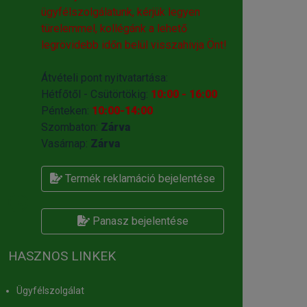
ügyfélszolgálatunk, kérjük legyen
türelemmel, kollégánk a lehető
legrövidebb időn belül visszahivja Önt!
Átvételi pont nyitvatartása:
Hétfőtől - Csütörtökig:
10:00 - 16:00
Pénteken:
10:00-14:00
Szombaton:
Zárva
Vasárnap:
Zárva
Termék reklamáció bejelentése
Panasz bejelentése
HASZNOS LINKEK
Ügyfélszolgálat