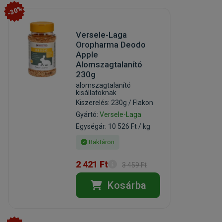
-30%
Versele-Laga
Oropharma Deodo
Apple
Alomszagtalanító
230g
alomszagtalanító
kisállatoknak
Kiszerelés: 230g / Flakon
Gyártó:
Versele-Laga
Egységár: 10 526 Ft / kg
Raktáron
2 421 Ft
3 459 Ft
Kosárba