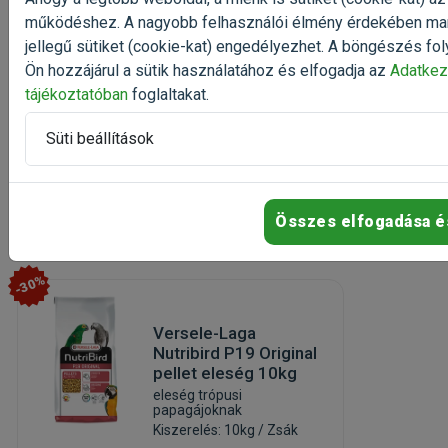
(1)
működéshez. A nagyobb felhasználói élmény érdekében ma
Kiszerelés: 200g / Doboz
jellegű sütiket (cookie-kat) engedélyezhet. A böngészés fol
Gyártó:
Versele-Laga
Ön hozzájárul a sütik használatához és elfogadja az
Adatkez
Egységár: 30 950 Ft / kg
tájékoztatóban
foglaltakat.
Rendelhető
Süti beállítások
6 190 Ft
8 253 Ft
Kosárba
Összes elfogadása é
-30%
Versele-Laga
Nutribird P19 Original
pellet eleség 10kg
eleség trópusi
papagájoknak
Kiszerelés: 10kg / Zsák