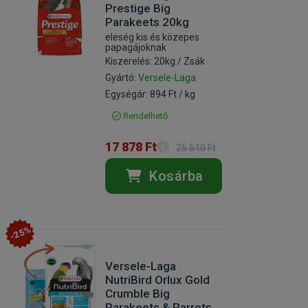
Prestige Big
Parakeets 20kg
eleség kis és közepes
papagájoknak
Kiszerelés: 20kg / Zsák
Gyártó:
Versele-Laga
Egységár: 894 Ft / kg
Rendelhető
17 878 Ft
25 540 Ft
Kosárba
-25%
Versele-Laga
NutriBird Orlux Gold
Crumble Big
Parakeets & Parrots