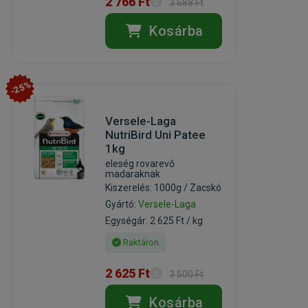
2 766 Ft
3 688 Ft
Kosárba
-25%
Versele-Laga
NutriBird Uni Patee
1kg
eleség rovarevő
madaraknak
Kiszerelés: 1000g / Zacskó
Gyártó:
Versele-Laga
Egységár: 2 625 Ft / kg
Raktáron
2 625 Ft
3 500 Ft
Kosárba