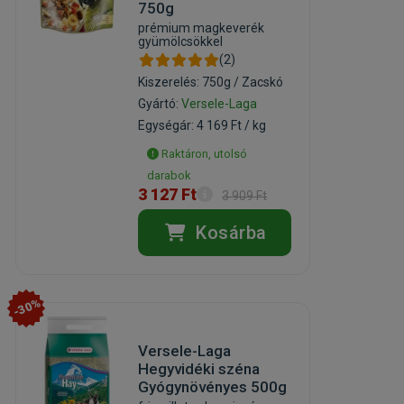
750g
prémium magkeverék
gyümölcsökkel
(2)
Kiszerelés: 750g / Zacskó
Gyártó:
Versele-Laga
Egységár: 4 169 Ft / kg
Raktáron, utolsó
darabok
3 127 Ft
3 909 Ft
Kosárba
-30%
Versele-Laga
Hegyvidéki széna
Gyógynövényes 500g