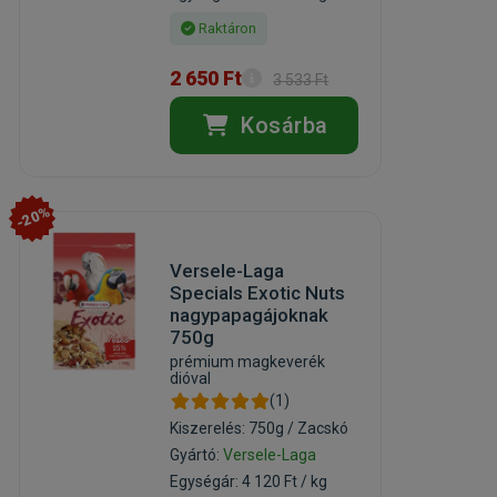
Raktáron
2 650 Ft
3 533 Ft
Kosárba
-20%
Versele-Laga
Specials Exotic Nuts
nagypapagájoknak
750g
prémium magkeverék
dióval
(1)
Kiszerelés: 750g / Zacskó
Gyártó:
Versele-Laga
Egységár: 4 120 Ft / kg