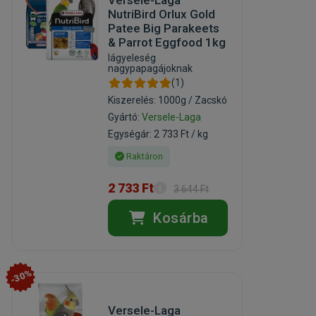
Versele-Laga
NutriBird Orlux Gold
Patee Big Parakeets
& Parrot Eggfood 1kg
lágyeleség
nagypapagájoknak
(1)
Kiszerelés: 1000g / Zacskó
Gyártó:
Versele-Laga
Egységár: 2 733 Ft / kg
Raktáron
2 733 Ft
3 644 Ft
Kosárba
-30%
Versele-Laga