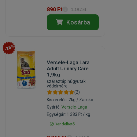
890 Ft
1 187 Ft
Kosárba
-25%
Versele-Laga Lara
Adult Urinary Care
1,9kg
száraztáp húgyutak
védelmére
(2)
Kiszerelés: 2kg / Zacskó
Gyártó:
Versele-Laga
Egységár: 1 383 Ft / kg
Rendelhető