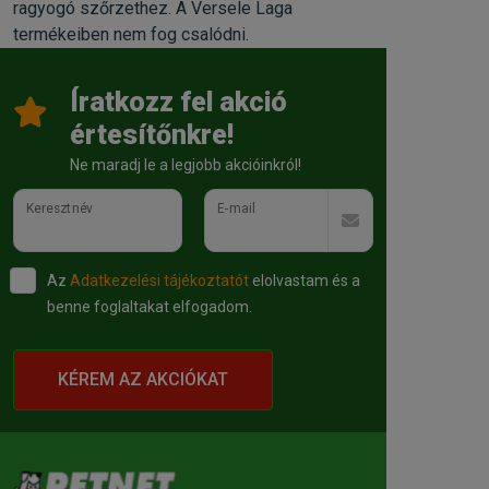
ragyogó szőrzethez. A Versele Laga
termékeiben nem fog csalódni.
Íratkozz fel akció
értesítőnkre!
Ne maradj le a legjobb akcióinkról!
Keresztnév
E-mail
Az
Adatkezelési tájékoztatót
elolvastam és a
benne foglaltakat elfogadom.
KÉREM AZ AKCIÓKAT