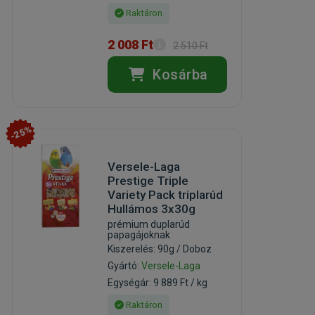
Raktáron
2 008 Ft
2 510 Ft
Kosárba
-25%
Versele-Laga
Prestige Triple
Variety Pack triplarúd
Hullámos 3x30g
prémium duplarúd
papagájoknak
Kiszerelés: 90g / Doboz
Gyártó:
Versele-Laga
Egységár: 9 889 Ft / kg
Raktáron