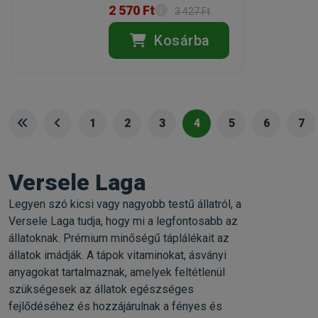
2 570 Ft
3 427 Ft
Kosárba
1
2
3
4
5
6
7
Versele Laga
Legyen szó kicsi vagy nagyobb testű állatról, a
Versele Laga tudja, hogy mi a legfontosabb az
állatoknak. Prémium minőségű táplálékait az
állatok imádják. A tápok vitaminokat, ásványi
anyagokat tartalmaznak, amelyek feltétlenül
szükségesek az állatok egészséges
fejlődéséhez és hozzájárulnak a fényes és