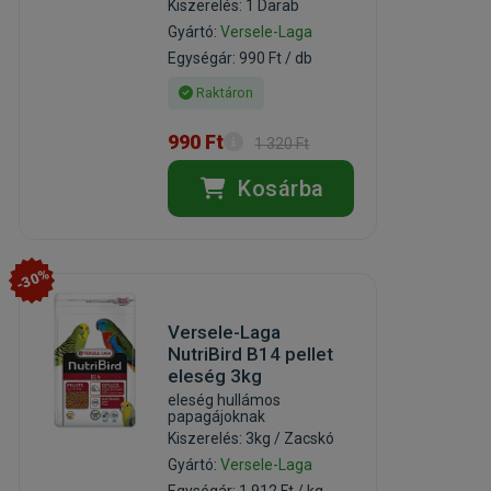
Kiszerelés: 1 Darab
Gyártó:
Versele-Laga
Egységár: 990 Ft / db
Raktáron
990 Ft
1 320 Ft
Kosárba
-30%
Versele-Laga
NutriBird B14 pellet
eleség 3kg
eleség hullámos
papagájoknak
Kiszerelés: 3kg / Zacskó
Gyártó:
Versele-Laga
Egységár: 1 912 Ft / kg