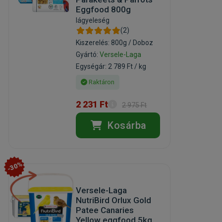
Eggfood 800g
lágyeleség
(2)
Kiszerelés: 800g / Doboz
Gyártó:
Versele-Laga
Egységár: 2 789 Ft / kg
Raktáron
2 231 Ft
2 975 Ft
Kosárba
-30%
Versele-Laga
NutriBird Orlux Gold
Patee Canaries
Yellow eggfood 5kg