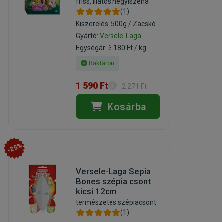
friss, illatos hegyiszéna
(1)
Kiszerelés: 500g / Zacskó
Gyártó:
Versele-Laga
Egységár: 3 180 Ft / kg
Raktáron
1 590 Ft
2 271 Ft
Kosárba
-25%
Versele-Laga Sepia
Bones szépia csont
kicsi 12cm
természetes szépiacsont
(1)