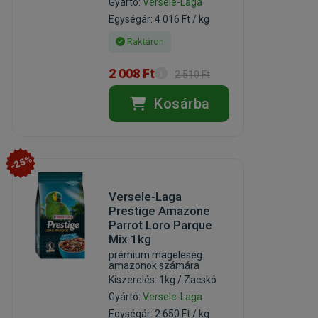
Gyártó:
Versele-Laga
Egységár: 4 016 Ft / kg
Raktáron
2 008 Ft
2 510 Ft
Kosárba
-25%
Versele-Laga
Prestige Amazone
Parrot Loro Parque
Mix 1kg
prémium mageleség
amazonok számára
Kiszerelés: 1kg / Zacskó
Gyártó:
Versele-Laga
Egységár: 2 650 Ft / kg