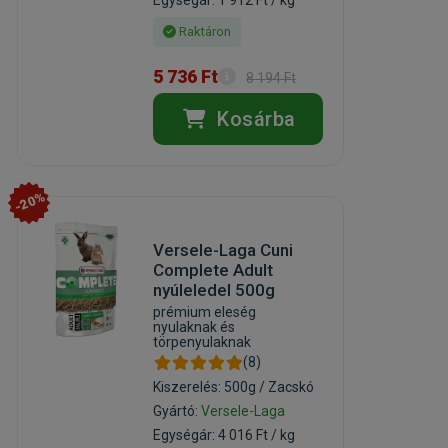
Raktáron
5 736 Ft
8 194 Ft
Kosárba
-20%
Versele-Laga Cuni
Complete Adult
nyúleledel 500g
prémium eleség
nyulaknak és
törpenyulaknak
(8)
Kiszerelés: 500g / Zacskó
Gyártó:
Versele-Laga
Egységár: 4 016 Ft / kg