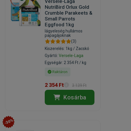
Versele-Laga
NutriBird Orlux Gold
Crumble Parakeets &
Small Parrots
Eggfood 1kg
lágyeleség hullámos
papagájoknak
(3)
Kiszerelés: 1kg / Zacskó
Gyártó:
Versele-Laga
Egységár: 2 354 Ft / kg
Raktáron
2 354 Ft
3 139 Ft
Kosárba
-30%