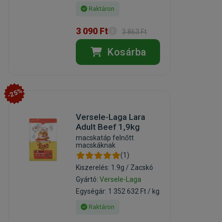
Raktáron
3 090 Ft
3 863 Ft
Kosárba
-25%
Versele-Laga Lara
Adult Beef 1,9kg
macskatáp felnőtt
macskáknak
(1)
Kiszerelés: 1.9g / Zacskó
Gyártó:
Versele-Laga
Egységár: 1 352 632 Ft / kg
Raktáron