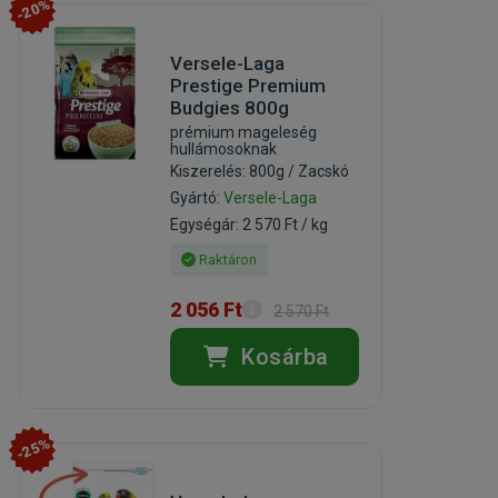
-20%
Versele-Laga
Prestige Premium
Budgies 800g
prémium mageleség
hullámosoknak
Kiszerelés: 800g / Zacskó
Gyártó:
Versele-Laga
Egységár: 2 570 Ft / kg
Raktáron
2 056 Ft
2 570 Ft
Kosárba
-25%