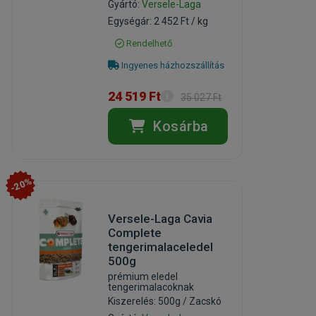
Gyártó:
Versele-Laga
Egységár: 2 452 Ft / kg
Rendelhető
Ingyenes házhozszállítás
24 519 Ft
35 027 Ft
Kosárba
-20%
Versele-Laga Cavia
Complete
tengerimalaceledel
500g
prémium eledel
tengerimalacoknak
Kiszerelés: 500g / Zacskó