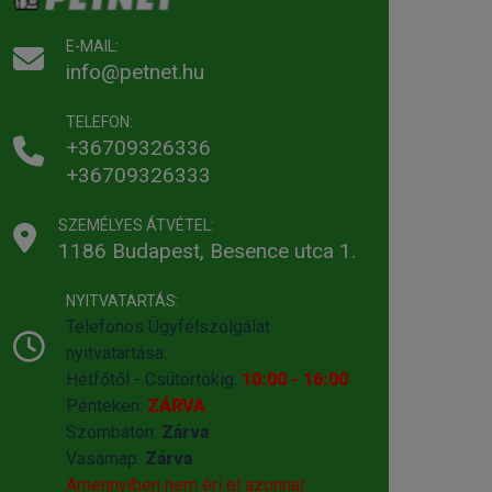
E-MAIL:
info@petnet.hu
TELEFON:
+36709326336
+36709326333
SZEMÉLYES ÁTVÉTEL:
1186 Budapest, Besence utca 1.
NYITVATARTÁS:
Telefonos Ügyfélszolgálat
nyitvatartása:
Hétfőtől - Csütörtökig:
10:00 - 16:00
Pénteken:
ZÁRVA
Szombaton:
Zárva
Vasárnap:
Zárva
Amennyiben nem éri el azonnal