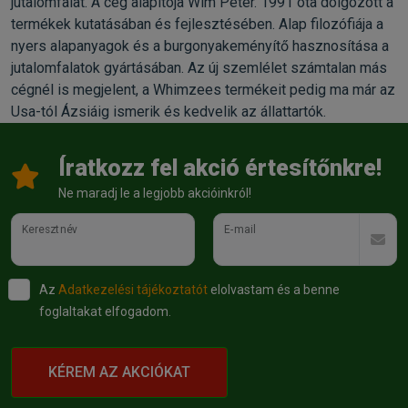
jutalomfalat. A cég alapítója Wim Peter. 1991 óta dolgozott a
termékek kutatásában és fejlesztésében. Alap filozófiája a
nyers alapanyagok és a burgonyakeményítő hasznosítása a
jutalomfalatok gyártásában. Az új szemlélet számtalan más
cégnél is megjelent, a Whimzees termékeit pedig ma már az
Usa-tól Ázsiáig ismerik és kedvelik az állattartók.
Íratkozz fel akció értesítőnkre!
Ne maradj le a legjobb akcióinkról!
Keresztnév
E-mail
Az
Adatkezelési tájékoztatót
elolvastam és a benne
foglaltakat elfogadom.
KÉREM AZ AKCIÓKAT