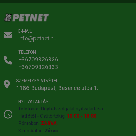
E-MAIL:
info@petnet.hu
TELEFON:
+36709326336
+36709326333
SZEMÉLYES ÁTVÉTEL:
1186 Budapest, Besence utca 1.
NYITVATARTÁS:
Telefonos Ügyfélszolgálat nyitvatartása:
Hétfőtől - Csütörtökig:
10:00 - 16:00
Pénteken:
ZÁRVA
Szombaton:
Zárva