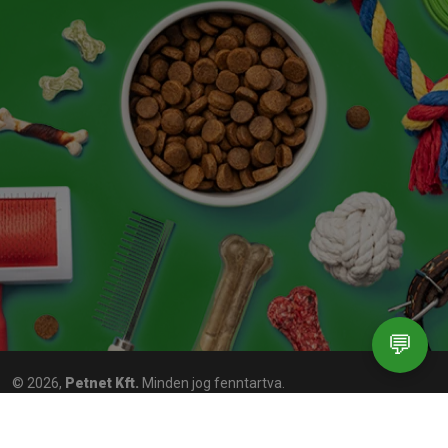
💬
© 2026,
Petnet Kft.
Minden jog fenntartva.
Karrier
ÁSZF
Adatkezelési Tájékoztató
Impresszum
Cookie
beállítások