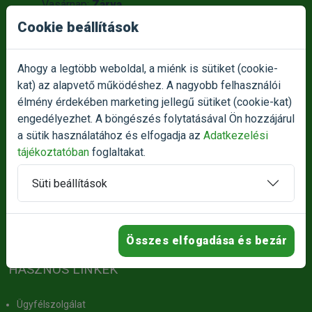
Vasárnap:
Zárva
Amennyiben nem éri el azonnal ügyfélszolgálatunk,
Cookie beállítások
kérjük legyen türelemmel, kollégánk a lehető
legrövidebb időn belül visszahivja Önt!
Ahogy a legtöbb weboldal, a miénk is sütiket (cookie-
kat) az alapvető működéshez. A nagyobb felhasználói
Átvételi pont nyitvatartása:
élmény érdekében marketing jellegű sütiket (cookie-kat)
Hétfőtől - Csütörtökig:
10:00 - 16:00
engedélyezhet. A böngészés folytatásával Ön hozzájárul
Pénteken:
10:00-14:00
a sütik használatához és elfogadja az
Adatkezelési
Szombaton:
Zárva
tájékoztatóban
foglaltakat.
Vasárnap:
Zárva
Süti beállítások
Termék reklamáció bejelentése
Panasz bejelentése
Összes elfogadása és bezár
HASZNOS LINKEK
Ügyfélszolgálat