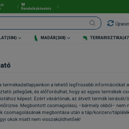
ió
ő
Rendeléskövetés
Újrare
LAT
(584)
MADÁR
(248)
TERRARISZTIKA
(47
tató
a termékadatlapjainkon a lehető legfrissebb információkat
ztató jellegűek, és előfordulhat, hogy az egyes termékek
listához képest. Ezért vásárlónak, az átvett termék leirásá
enőriznie. Megbontott csomagolású, –bármely okból– nem m
k csomagolásának megbontása után a táp/konzerv/táplálékk
yi okok miatt nem visszaküldhetőek!