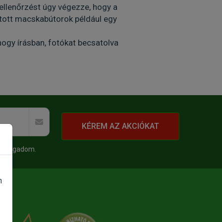
 ellenőrzést úgy végezze, hogy a
ított macskabútorok például egy
hogy írásban, fotókat becsatolva
KÉREM AZ AKCIÓKAT
 elfogadom.
n