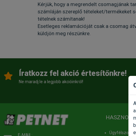
Kérjük, hogy a megrendelt csomagjának tart
számláján szereplő tételeket/termékeket s
tételnek számítanak!
Esetleges reklamációját csak a csomag átvé
küldjön meg részünkre.
Íratkozz fel akció értesítőnkre!
Ne maradj le a legjobb akcióinkról!
A
a
HASZNOS 
m
b
e
Ügyfélszolgál
E-MAIL: