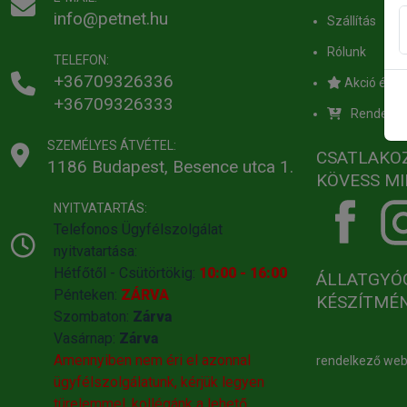
info@petnet.hu
Szállítás
Rólunk
TELEFON:
+36709326336
Akció értes
+36709326333
Rendelés
SZEMÉLYES ÁTVÉTEL:
CSATLAKO
1186 Budapest, Besence utca 1.
KÖVESS MI
NYITVATARTÁS:
Telefonos Ügyfélszolgálat
nyitvatartása:
Hétfőtől - Csütörtökig:
10:00 - 16:00
ÁLLATGYÓ
Pénteken:
ZÁRVA
KÉSZÍTMÉ
Szombaton:
Zárva
Vasárnap:
Zárva
Amennyiben nem éri el azonnal
rendelkező we
ügyfélszolgálatunk, kérjük legyen
türelemmel, kollégánk a lehető