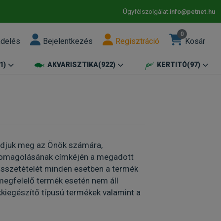
Ügyfélszolgálat:
info@petnet.hu
0
ndelés
Bejelentkezés
Regisztráció
Kosár
1)
AKVARISZTIKA
(922)
KERTITÓ
(97)
 adjuk meg az Önök számára,
 csomagolásának címkéjén a megadott
t/összetételét minden esetben a termék
egfelelő termék esetén nem áll
iegészítő típusú termékek valamint a