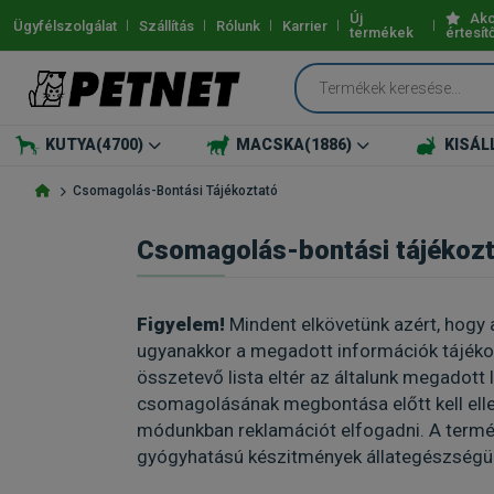
Új
Akc
Ügyfélszolgálat
Szállítás
Rólunk
Karrier
termékek
értesít
KUTYA
(4700)
MACSKA
(1886)
KISÁL
Csomagolás-Bontási Tájékoztató
Csomagolás-bontási tájékoz
Figyelem!
Mindent elkövetünk azért, hogy 
ugyanakkor a megadott információk tájéko
összetevő lista eltér az általunk megadott 
csomagolásának megbontása előtt kell ell
módunkban reklamációt elfogadni. A termé
gyógyhatású készitmények állategészségüg