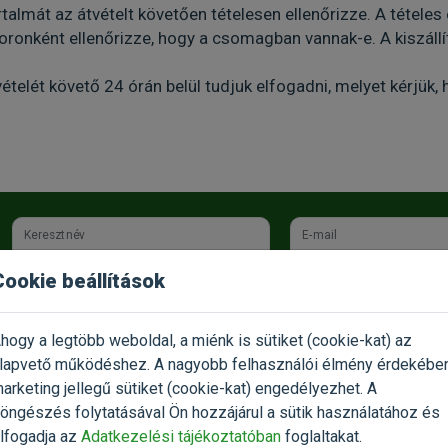
almát az átvételt követően tételesen ellenőrizze. A tételes
oronként ellenőrizze, hogy a csomagban vannak-e. A kiszáll
telét követő 24 órán belül tudjuk elfogadni, melyet kérjük, 
Keresztnév
E-mail
Cookie beállítások
Az
Adatkezelési tájékoztatót
elolvastam és a benne foglaltakat
hogy a legtöbb weboldal, a miénk is sütiket (cookie-kat) az
lapvető működéshez. A nagyobb felhasználói élmény érdekébe
LINKEK
DÍJAK ÉS ELISMERÉSEK
arketing jellegű sütiket (cookie-kat) engedélyezhet. A
öngészés folytatásával Ön hozzájárul a sütik használatához és
lfogadja az
Adatkezelési tájékoztatóban
foglaltakat.
at