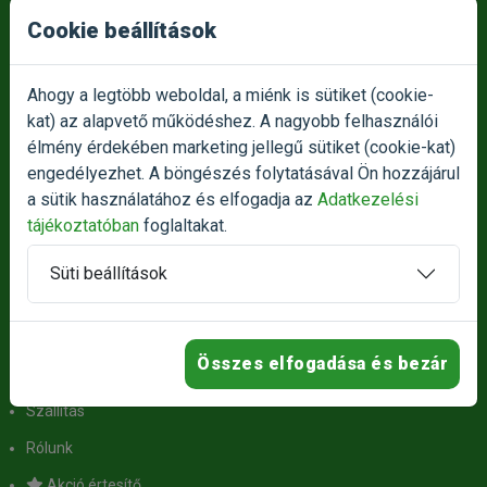
Cookie beállítások
Átvételi pont nyitvatartása:
Hétfőtől - Csütörtökig:
10:00 - 16:00
Pénteken:
10:00-14:00
Ahogy a legtöbb weboldal, a miénk is sütiket (cookie-
Szombaton:
Zárva
kat) az alapvető működéshez. A nagyobb felhasználói
Vasárnap:
Zárva
élmény érdekében marketing jellegű sütiket (cookie-kat)
engedélyezhet. A böngészés folytatásával Ön hozzájárul
Termék reklamáció bejelentése
a sütik használatához és elfogadja az
Adatkezelési
tájékoztatóban
foglaltakat.
Panasz bejelentése
Süti beállítások
HASZNOS LINKEK
Összes elfogadása és bezár
Ügyfélszolgálat
Szállítás
Rólunk
Akció értesítő