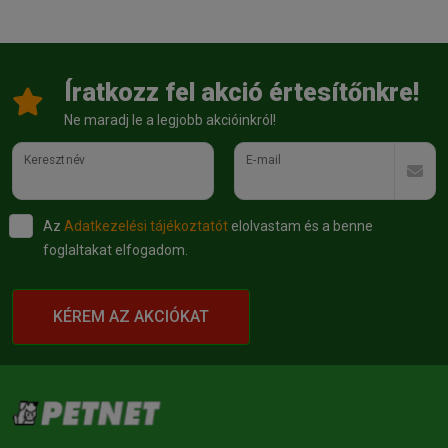
Íratkozz fel akció értesítőnkre!
Ne maradj le a legjobb akcióinkról!
Keresztnév
E-mail
Az
Adatkezelési tájékoztatót
elolvastam és a benne
foglaltakat elfogadom.
KÉREM AZ AKCIÓKAT