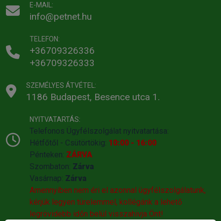
E-MAIL:
info@petnet.hu
TELEFON:
+36709326336
+36709326333
SZEMÉLYES ÁTVÉTEL:
1186 Budapest, Besence utca 1.
NYITVATARTÁS:
Telefonos Ügyfélszolgálat nyitvatartása:
Hétfőtől - Csütörtökig:
10:00 - 16:00
Pénteken:
ZÁRVA
Szombaton:
Zárva
Vasárnap:
Zárva
Amennyiben nem éri el azonnal ügyfélszolgálatunk,
kérjük legyen türelemmel, kollégánk a lehető
legrövidebb időn belül visszahivja Önt!