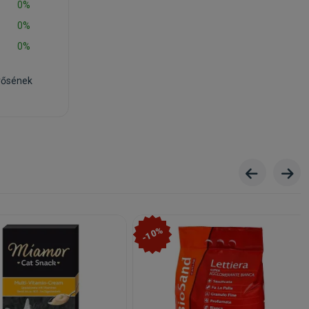
0%
0%
0%
rősének
-10%