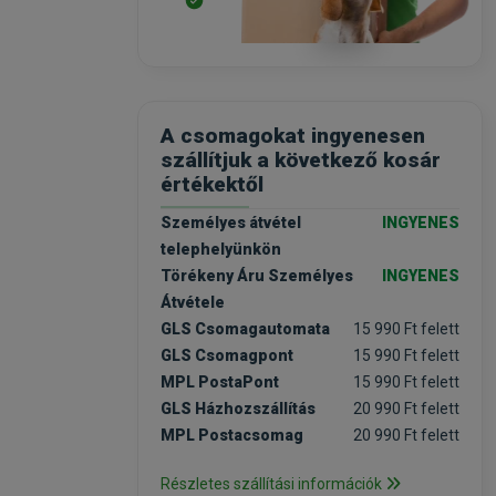
A csomagokat ingyenesen
szállítjuk a következő kosár
értékektől
Személyes átvétel
INGYENES
telephelyünkön
Törékeny Áru Személyes
INGYENES
Átvétele
GLS Csomagautomata
15 990 Ft felett
GLS Csomagpont
15 990 Ft felett
MPL PostaPont
15 990 Ft felett
GLS Házhozszállítás
20 990 Ft felett
MPL Postacsomag
20 990 Ft felett
Részletes szállítási információk