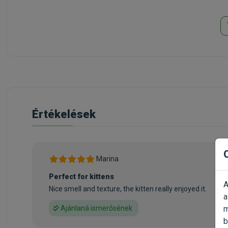
Kapható ízesítések:
Vom Feinsten Kitten Baby-Paté
Értékelések
Marina
Perfect for kittens
A
Nice smell and texture, the kitten really enjoyed it.
a
m
Ajánlaná ismerősének
b