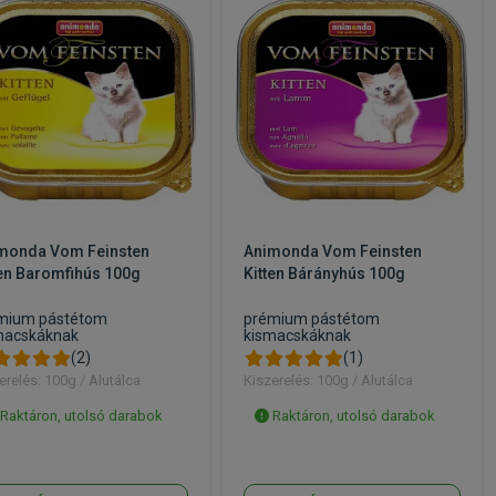
monda Vom Feinsten
Animonda Vom Feinsten
ten Baromfihús 100g
Kitten Bárányhús 100g
mium pástétom
prémium pástétom
macskáknak
kismacskáknak
(2)
(1)
erelés: 100g / Alutálca
Kiszerelés: 100g / Alutálca
Raktáron, utolsó darabok
Raktáron, utolsó darabok