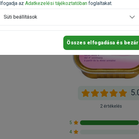
lfogadja az
Adatkezelési tájékoztatóban
foglaltakat.
2025.09.30.
Süti beállítások
Összes elfogadása és bezár
5.
2 értékelés
5
4