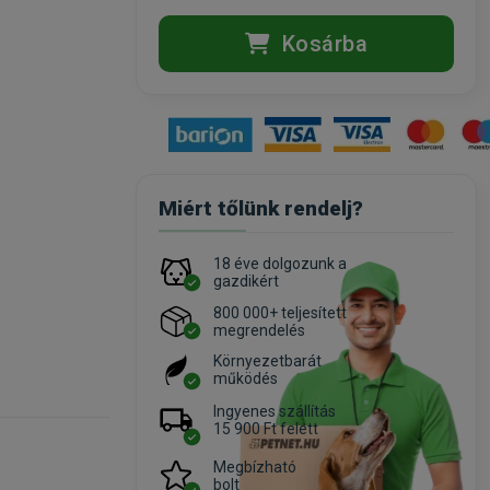
Kosárba
Miért tőlünk rendelj?
18 éve dolgozunk a
gazdikért
800 000+ teljesített
megrendelés
Környezetbarát
működés
Ingyenes szállítás
15 900 Ft felett
Megbízható
bolt