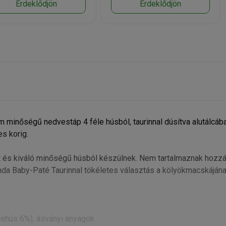
Érdeklődjön
Érdeklődjön
minőségű nedvestáp 4 féle húsból, taurinnal dúsítva alutálcába
s korig.
t és kiváló minőségű húsból készülnek. Nem tartalmaznak hozz
nda Baby-Paté Taurinnal tökéletes választás a kölyökmacskáján
kehús 6%), ásványi anyagok