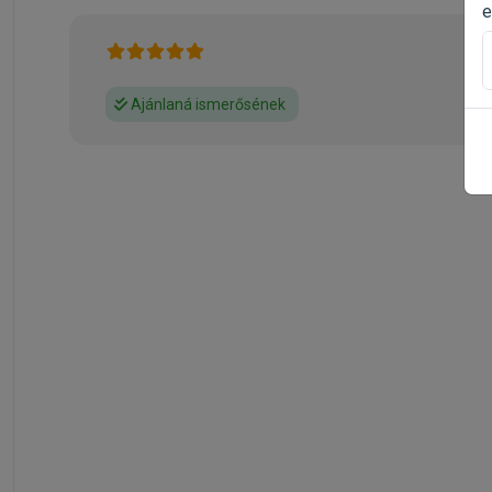
e
Ajánlaná ismerősének