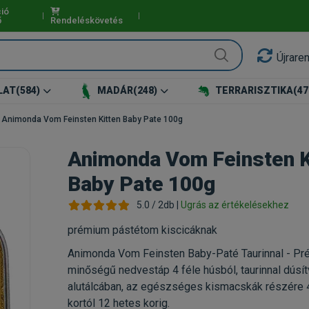
ió
ő
Rendeléskövetés
Újrare
LAT
(584)
MADÁR
(248)
TERRARISZTIKA
(47
Animonda Vom Feinsten Kitten Baby Pate 100g
Animonda Vom Feinsten K
Baby Pate 100g
5.0 / 2db |
Ugrás az értékelésekhez
prémium pástétom kiscicáknak
Animonda Vom Feinsten Baby-Paté Taurinnal - P
minőségű nedvestáp 4 féle húsból, taurinnal dúsít
alutálcában, az egészséges kismacskák részére 
kortól 12 hetes korig.