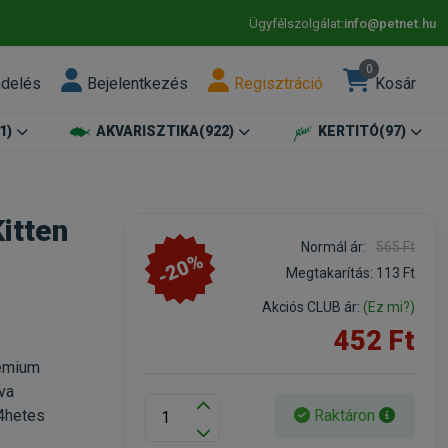
Ügyfélszolgálat:
info@petnet.hu
0
ndelés
Bejelentkezés
Regisztráció
Kosár
1)
AKVARISZTIKA
(922)
KERTITÓ
(97)
itten
Normál ár:
565 Ft
-20%
Megtakarítás:
113 Ft
Akciós CLUB ár:
(Ez mi?)
452 Ft
rémium
va
Raktáron
4hetes