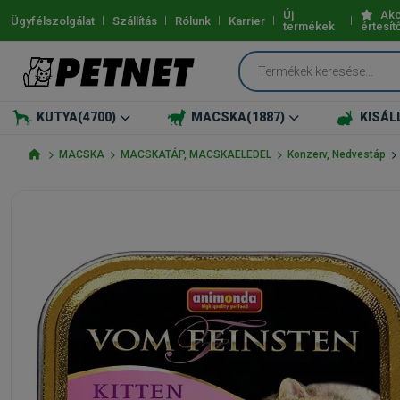
Új
Akc
Ügyfélszolgálat
Szállítás
Rólunk
Karrier
termékek
értesít
KUTYA
(4700)
MACSKA
(1887)
KISÁL
MACSKA
MACSKATÁP, MACSKAELEDEL
Konzerv, Nedvestáp