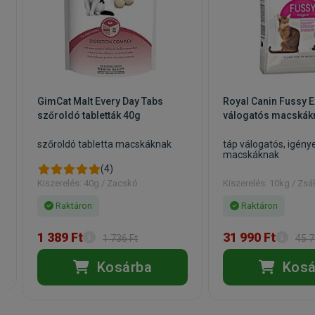
GimCat Malt Every Day Tabs
Royal Canin Fussy E
szőroldó tabletták 40g
válogatós macskák
m
szőroldó tabletta macskáknak
táp válogatós, igény
macskáknak
(4)
Kiszerelés: 40g / Zacskó
Kiszerelés: 10kg / Zsá
Raktáron
Raktáron
1 389 Ft
31 990 Ft
1 736 Ft
45 7
Kosárba
Kosá