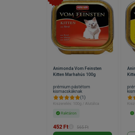
Animonda Vom Feinsten
Ani
Kitten Marhahús 100g
Kit
prémium pástétom
pré
kismacskáknak
kis
(1)
Kiszerelés: 100g / Alutálca
Kisz
Raktáron
452 Ft
565 Ft