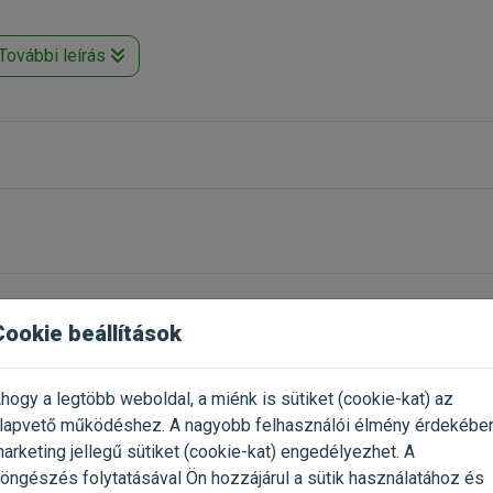
 Taurinnal 100g
További leírás
Cookie beállítások
Már próbáltad a termék
2023.10.24.
Oszd meg tapasztalatod a tö
gazdival!
hogy a legtöbb weboldal, a miénk is sütiket (cookie-kat) az
lapvető működéshez. A nagyobb felhasználói élmény érdekébe
Értékelés írása
arketing jellegű sütiket (cookie-kat) engedélyezhet. A
öngészés folytatásával Ön hozzájárul a sütik használatához és