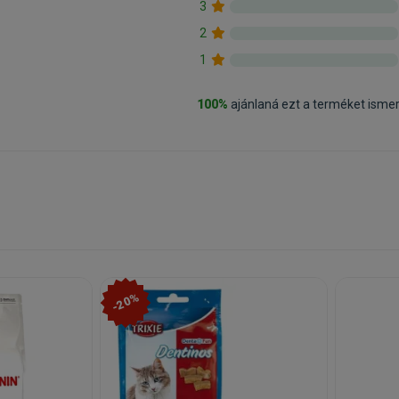
3
2
1
100%
ajánlaná ezt a terméket isme
-20%