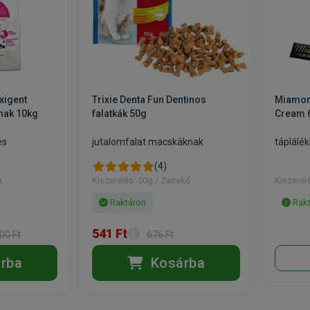
xigent
Trixie Denta Fun Dentinos
Miamor 
nak 10kg
falatkák 50g
Cream 
es
jutalomfalat macskáknak
táplálé
(4)
k
Kiszerelés: 50g / Zacskó
Kiszerel
Raktáron
Rakt
541 Ft
00 Ft
676 Ft
rba
Kosárba