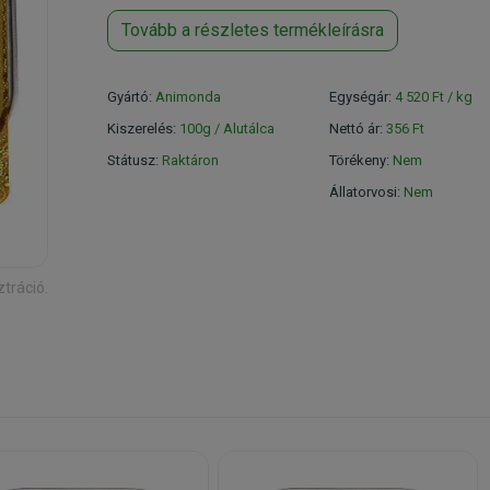
Tovább a részletes termékleírásra
Gyártó:
Animonda
Egységár:
4 520 Ft / kg
Kiszerelés:
100g / Alutálca
Nettó ár:
356 Ft
Státusz:
Raktáron
Törékeny:
Nem
Állatorvosi:
Nem
ztráció.