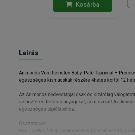
Kosárba
Leírás
Animonda Vom Feinsten Baby-Paté Taurinnal – Prémium 
egészséges kismacskák részére 4hetes kortól 12 hete
Az Animonda nedvestápjai csak és kizárólag válogatot
színező- és tartósítóanyagokat, sem szóját! Az Animo
egészséges táplálásához.
Összetevők:
Hús és állati fehérjeszármazékok (marhahús 24%, csir