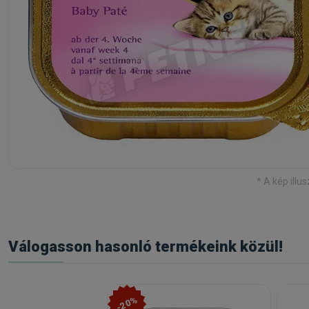
* A kép illus
Válogasson hasonló termékeink közül!
-20%