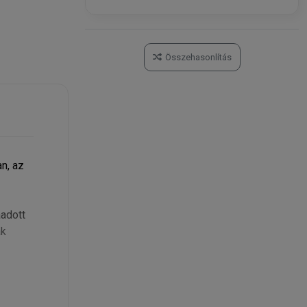
Összehasonlítás
n, az
áadott
ak