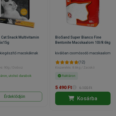
Cat Snack Multivitamin
BioSand Super Bianco Fine
6x15g
Bentonite Macskaalom 10l/8.6kg
kkiegészítő macskáknak
kiválóan csomósodó macskaalom
(12)
és: 90g / Doboz
Kiszerelés: 8.6kg / Zacskó
áron, utolsó darabok
Raktáron
5 490 Ft
6 100 Ft
Érdeklődjön
Kosárba