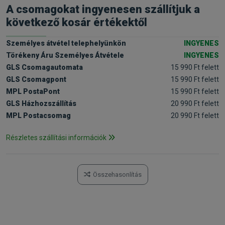
A csomagokat ingyenesen szállítjuk a
következő kosár értékektől
Személyes átvétel telephelyünkön
INGYENES
Törékeny Áru Személyes Átvétele
INGYENES
GLS Csomagautomata
15 990 Ft felett
GLS Csomagpont
15 990 Ft felett
MPL PostaPont
15 990 Ft felett
GLS Házhozszállítás
20 990 Ft felett
MPL Postacsomag
20 990 Ft felett
Részletes szállítási információk
Összehasonlítás