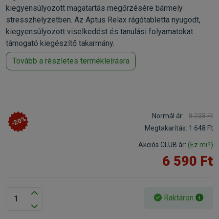
kiegyensúlyozott magatartás megőrzésére bármely
stresszhelyzetben. Az Aptus Relax rágótabletta nyugodt,
kiegyensúlyozott viselkedést és tanulási folyamatokat
támogató kiegészítő takarmány.
Tovább a részletes termékleírásra
Normál ár:
8 238 Ft
-20%
Megtakarítás:
1 648 Ft
Akciós CLUB ár:
(Ez mi?)
6 590 Ft
Raktáron