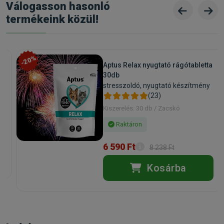
Válogasson hasonló
termékeink közül!
-20%
Aptus Relax nyugtató rágótabletta
30db
stresszoldó, nyugtató készítmény
(23)
Kiszerelés: 30 db / Zacskó
Raktáron
6 590 Ft
8 238 Ft
Kosárba