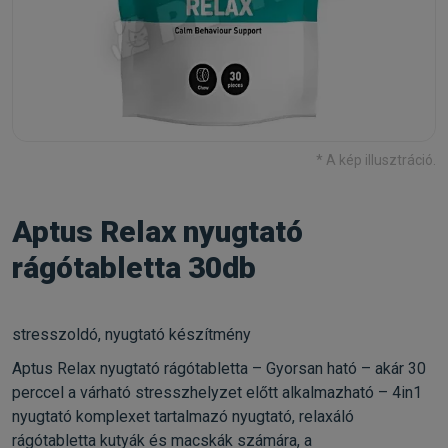
* A kép illusztráció.
Aptus Relax nyugtató
rágótabletta 30db
stresszoldó, nyugtató készítmény
Aptus Relax nyugtató rágótabletta – Gyorsan ható – akár 30
perccel a várható stresszhelyzet előtt alkalmazható – 4in1
nyugtató komplexet tartalmazó nyugtató, relaxáló
rágótabletta kutyák és macskák számára, a