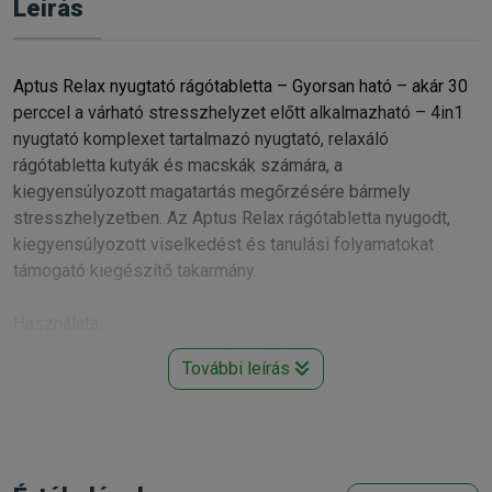
Leírás
Aptus Relax nyugtató rágótabletta – Gyorsan ható – akár 30
perccel a várható stresszhelyzet előtt alkalmazható – 4in1
nyugtató komplexet tartalmazó nyugtató, relaxáló
rágótabletta kutyák és macskák számára, a
kiegyensúlyozott magatartás megőrzésére bármely
stresszhelyzetben. Az Aptus Relax rágótabletta nyugodt,
kiegyensúlyozott viselkedést és tanulási folyamatokat
támogató kiegészítő takarmány.
Használata:
• Kozmetikai és állatorvosi beavatkozások előtt
További leírás
• Szeparációs szorongás esetén
• Utazás vagy költözés során
• Ha új családtag érkezik
• Viharok, tűzijátékok, partik esetére
• Kiállítási állatoknál