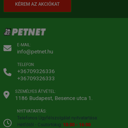
KÉREM AZ AKCIÓKAT
E-MAIL:
info@petnet.hu
TELEFON:
+36709326336
+36709326333
SZEMÉLYES ÁTVÉTEL:
1186 Budapest, Besence utca 1.
NYITVATARTÁS:
Telefonos Ügyfélszolgálat nyitvatartása:
Hétfőtől - Csütörtökig:
10:00 - 16:00