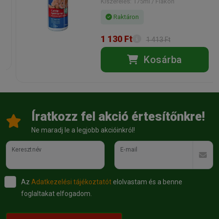
Kiszerelés: 175ml / Flakon
Státusz:
Raktáron
Törékeny:
Nem
Raktáron
Állatorvosi:
Nem
1 130 Ft
1 413 Ft
Kosárba
Íratkozz fel akció értesítőnkre!
Ne maradj le a legjobb akcióinkról!
Keresztnév
E-mail
Az
Adatkezelési tájékoztatót
elolvastam és a benne
foglaltakat elfogadom.