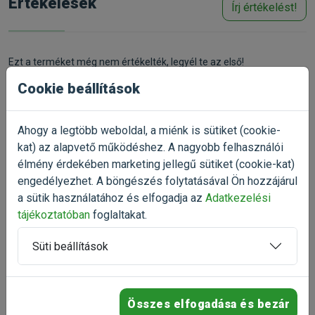
Értékelések
Írj értékelést!
Négy az egyben kombináció tartalma:
• Kolosztrum
• Nyugtató Komplex®, Zöld Tea Őrlemény (L-teanin), L-
Ezt a terméket még nem értékelték, legyél te az első!
triptofán és B1-vitamin.
Értékelés írása
Cookie beállítások
• 30 perccel a várható stressz előtt alkalmazza, napokon át
amíg, fennáll a stresszhelyzet.
• Kiegészítő takarmány macskák és kutyák részére.
Ahogy a legtöbb weboldal, a miénk is sütiket (cookie-
kat) az alapvető működéshez. A nagyobb felhasználói
Jellemzők:
Talán ezek is
élmény érdekében marketing jellegű sütiket (cookie-kat)
• Ízletes rágótabletták a stresszel összefüggő viselkedési
érdekelnek
engedélyezhet. A böngészés folytatásával Ön hozzájárul
problémák csökkentésére.
a sütik használatához és elfogadja az
Adatkezelési
tájékoztatóban
foglaltakat.
Összetétel:
-20%
Süti beállítások
Búza, kukoricapehely, glicerin, lenmag, glükózmelasz, szója
GimCat Malt Every Day Tabs
szőroldó tabletták 40g
olaj, csirke fehérje (3%),
Peptidyss® (
halfehérje, hidrolizált)
szőroldó tabletta macskáknak
(2,3%), kazein (0,7%).
(4)
Összes elfogadása és bezár
Kiszerelés: 40g / Zacskó
Adagolás: