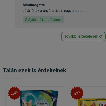
Mindmegette
Jó ár-érték arányú, a cica is nagyon szereti.
Ajánlaná ismerősének
További értékelések
Talán ezek is érdekelnek
-30%
-20%