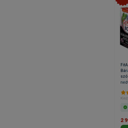
Fit
Bár
szó
ned
Kisz
2 9