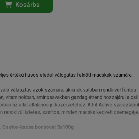
Kosárba
ljes értékű húsos eledel válogatás felnőtt macskák számára.
váló választás azok számára, akiknek valóban rendkívül fontos
n, vitaminokban, aminosavakban gazdag étrend hozzájárul a csi
rban az állat általános jó közérzetéhez. A Fit Active száraztápo
en rendkívül ízletes, szaftos, minden macska kedvelt csemegéje.
, Csirke-kacsa borsóval 3x100g