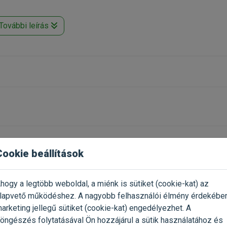
További leírás
Cookie beállítások
Már próbáltad a termék
2023.04.05.
Oszd meg tapasztalatod a tö
us barátoknaknak is.
gazdival!
hogy a legtöbb weboldal, a miénk is sütiket (cookie-kat) az
ra fogunk rendelni.
lapvető működéshez. A nagyobb felhasználói élmény érdekébe
Értékelés írása
arketing jellegű sütiket (cookie-kat) engedélyezhet. A
öngészés folytatásával Ön hozzájárul a sütik használatához és