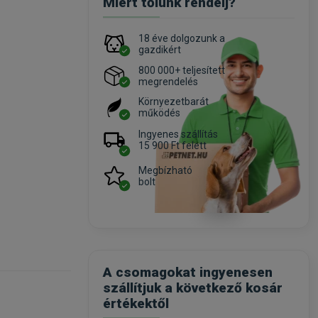
Miért tőlünk rendelj?
18 éve dolgozunk a
gazdikért
800 000+ teljesített
megrendelés
Környezetbarát
működés
Ingyenes szállítás
15 900 Ft felett
Megbízható
bolt
A csomagokat ingyenesen
szállítjuk a következő kosár
értékektől