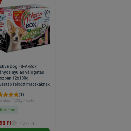
Active Dog Fit-A-Box
ányos nyulas válogatás
szban 12x100g
vestáp felnőtt macskáknak
(1)
erelés: 1200g / Karton
Raktáron
90 Ft
4 271 Ft