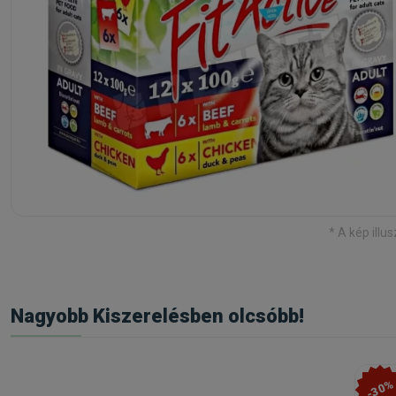
* A kép illus
Nagyobb Kiszerelésben olcsóbb!
-30%