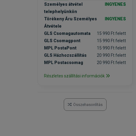
Személyes átvétel
INGYENES
telephelyünkön
Törékeny Áru Személyes
INGYENES
Átvétele
GLS Csomagautomata
15 990 Ft felett
GLS Csomagpont
15 990 Ft felett
MPL PostaPont
15 990 Ft felett
GLS Házhozszállítás
20 990 Ft felett
MPL Postacsomag
20 990 Ft felett
Részletes szállítási információk
Összehasonlítás