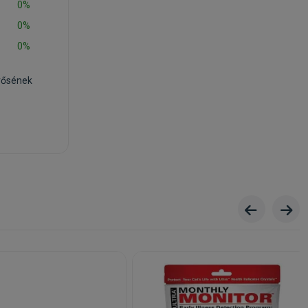
0%
0%
0%
rősének