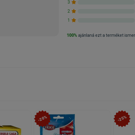
3
2
1
100%
ajánlaná ezt a terméket isme
-20%
-25%