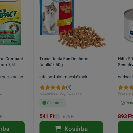
eme Compact
Trixie Denta Fun Dentinos
Hills P
om 7,5l
falatkák 50g
Sensiti
ó macskaalom
jutalomfalat macskáknak
nedvest
(4)
oz
Kiszerelés: 50g / Zacskó
Kiszerel
Raktáron
Rend
541 Ft
893 Ft
Ft
676 Ft
rba
Kosárba