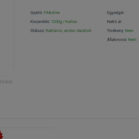
Gyártó:
FitActive
Egységár:
Kiszerelés:
1200g / Karton
Nettó ár:
Státusz:
Raktáron, utolsó darabok
Törékeny:
Nem
Állatorvosi:
Nem
ztráció.