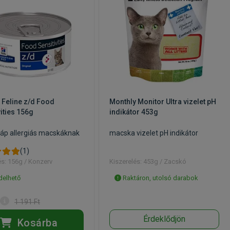
D Feline z/d Food
Monthly Monitor Ultra vizelet pH
vities 156g
indikátor 453g
áp allergiás macskáknak
macska vizelet pH indikátor
(1)
és: 156g / Konzerv
Kiszerelés: 453g / Zacskó
elhető
Raktáron, utolsó darabok
1 191 Ft
Érdeklődjön
Kosárba