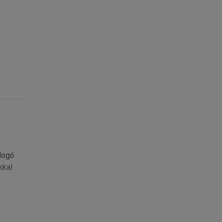
llogó
kkal