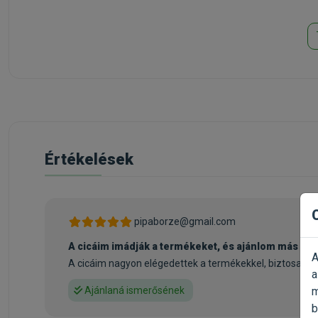
Értékelések
pipaborze@gmail.com
A cicáim imádják a termékeket, és ajánlom más cic
A
A cicáim nagyon elégedettek a termékekkel, biztosan új
a
m
Ajánlaná ismerősének
b