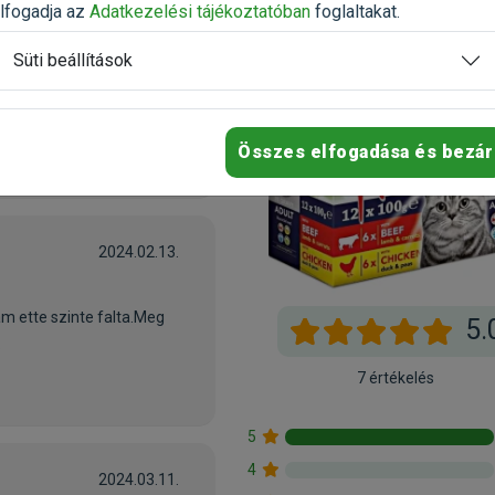
lfogadja az
Adatkezelési tájékoztatóban
foglaltakat.
2024.01.28.
Süti beállítások
Összes elfogadása és bezár
2024.02.13.
ám ette szinte falta.Meg
5.
.
7 értékelés
5
4
2024.03.11.