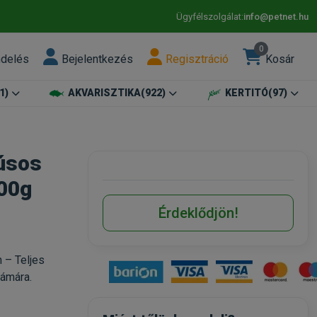
Ügyfélszolgálat:
info@petnet.hu
0
ndelés
Bejelentkezés
Regisztráció
Kosár
1)
AKVARISZTIKA
(922)
KERTITÓ
(97)
húsos
00g
Érdeklődjön!
 – Teljes
zámára.