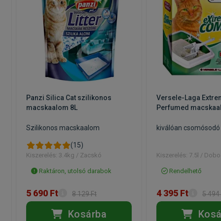
Panzi Silica Cat szilikonos
Versele-Laga Extr
macskaalom 8L
Perfumed macskaal
m
Szilikonos macskaalom
kiválóan csomósod
(15)
Kiszerelés: 3.4kg / Zacskó
Kiszerelés: 7.5l / Dob
Raktáron, utolsó darabok
Rendelhető
5 690 Ft
4 395 Ft
8 129 Ft
5 494 
Kosárba
Kosá