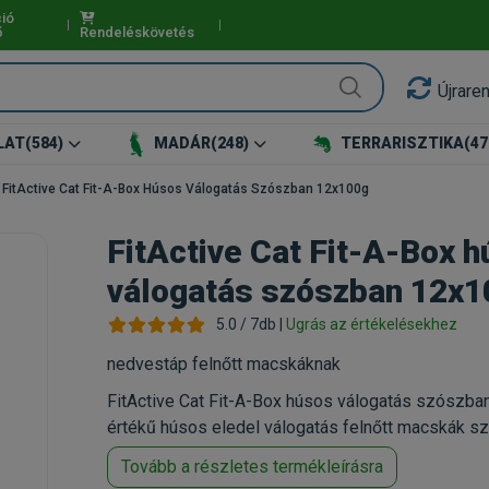
ió
ő
Rendeléskövetés
Újrare
LAT
(584)
MADÁR
(248)
TERRARISZTIKA
(47
FitActive Cat Fit-A-Box Húsos Válogatás Szószban 12x100g
FitActive Cat Fit-A-Box 
válogatás szószban 12x1
5.0 / 7db |
Ugrás az értékelésekhez
nedvestáp felnőtt macskáknak
FitActive Cat Fit-A-Box húsos válogatás szószban
értékű húsos eledel válogatás felnőtt macskák s
Tovább a részletes termékleírásra