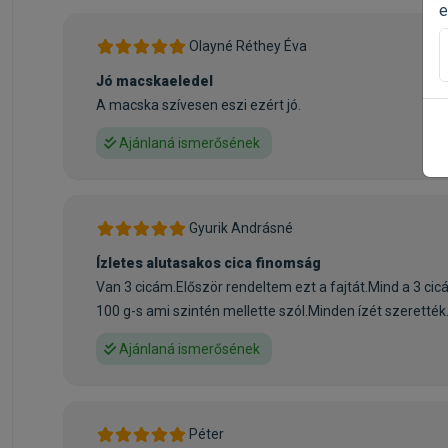
e
Olayné Réthey Éva
Jó macskaeledel
A macska szívesen eszi ezért jó.
Ajánlaná ismerősének
Gyurik Andrásné
Ízletes alutasakos cica finomság
Van 3 cicám.Először rendeltem ezt a fajtát.Mind a 3 cic
100 g-s ami szintén mellette szól.Minden ízét szerették
Ajánlaná ismerősének
Péter