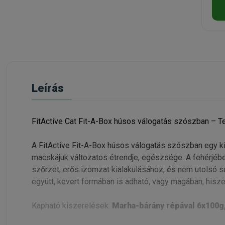
Leírás
FitActive Cat Fit-A-Box húsos válogatás szószban – Te
A FitActive Fit-A-Box húsos válogatás szószban egy ki
macskájuk változatos étrendje, egészsége. A fehérjébe
szőrzet, erős izomzat kialakulásához, és nem utolsó so
együtt, kevert formában is adható, vagy magában, hisz
Kapható kiszerelések:
Marha-bárány répával 6x100g