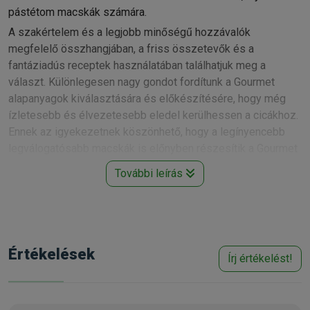
pástétom macskák számára.
A szakértelem és a legjobb minőségű hozzávalók
megfelelő összhangjában, a friss összetevők és a
fantáziadús receptek használatában találhatjuk meg a
választ. Különlegesen nagy gondot fordítunk a Gourmet
alapanyagok kiválasztására és előkészítésére, hogy még
ízletesebb és élvezetesebb eledel kerülhessen a cicákhoz.
Ennek az igyekezetnek köszönhető, hogy a legínyencebb
legválogatósabb macskák is előnyben részesítik a Gourmet
termékcsalád tagjait. Miközben nap mint nap új recepteket
További leírás
fejlesztünk ki, egyvalami sohasem változik: a Gourmet Gold
konzervek minden egyes darabja tökéletes eledelt rejt.
Kapható kiszerelés:
8
5g
Értékelések
Gyártó:
Gourmet
Egységár:
3 517.65 Ft / kg
Írj értékelést!
Kiszerelés:
85g / Konzerv
Nettó ár:
235,43 Ft
Státusz:
Raktáron
Törékeny:
Nem