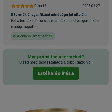
Állatorvosi:
Nem
Picur15
2025.02.27.
E termék állaga, főzési minősége jól eltalált.
Ezt a terméket Picur cica maradéktalanul és igen jóízűen
mindig megette.
Ajánlaná ismerősének
Már próbáltad a terméket?
Oszd meg tapasztalatod a többi gazdival!
Értékelés írása