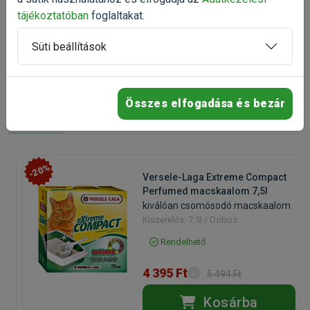
tájékoztatóban
foglaltakat.
100%
ajánlaná ezt a terméket ismerősének
Süti beállítások
Talán ezek is
Összes elfogadása és bezár
érdekelnek
-20%
Versele-Laga Extreme Compact
Perfumed macskaalom 7,5l
kiválóan csomósodó macskaalom
Kiszerelés: 7.5l / Doboz
Rendelhető
4 395 Ft
5 494 Ft
Kosárba