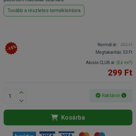
Tovább a részletes termékleírásra
Normál ár:
352 Ft
-15%
Megtakarítás:
53 Ft
Akciós CLUB ár:
(Ez mi?)
299 Ft
Raktáron
Kosárba