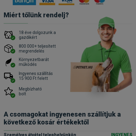
Miért tőlünk rendelj?
18 éve dolgozunk a
gazdikért
800 000+ teljesített
megrendelés
Környezetbarát
működés
Ingyenes szállítás
15 900 Ft felett
Megbízható
bolt
A csomagokat ingyenesen szállítjuk a
következő kosár értékektől
Személyes átvétel telephelyünkön
INGYENES