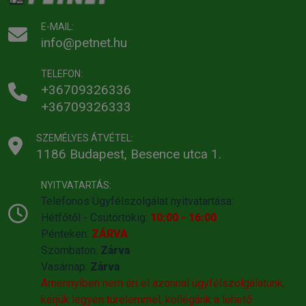
E-MAIL:
info@petnet.hu
TELEFON:
+36709326336
+36709326333
SZEMÉLYES ÁTVÉTEL:
1186 Budapest, Besence utca 1.
NYITVATARTÁS:
Telefonos Ügyfélszolgálat nyitvatartása:
Hétfőtől - Csütörtökig:
10:00 - 16:00
Pénteken:
ZÁRVA
Szombaton:
Zárva
Vasárnap:
Zárva
Amennyiben nem éri el azonnal ügyfélszolgálatunk,
kérjük legyen türelemmel, kollégánk a lehető