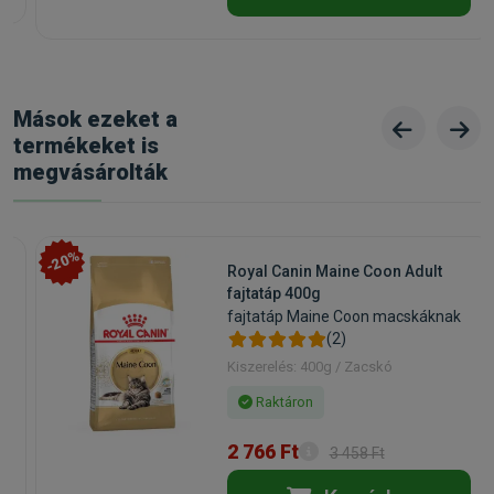
Mások ezeket a
termékeket is
megvásárolták
-20%
Royal Canin Maine Coon Adult
fajtatáp 400g
fajtatáp Maine Coon macskáknak
(2)
Kiszerelés: 400g / Zacskó
Raktáron
2 766 Ft
3 458 Ft