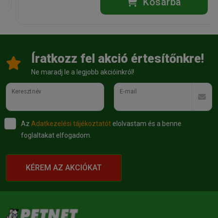
Kosárba
Íratkozz fel akció értesítőnkre!
Ne maradj le a legjobb akcióinkról!
Keresztnév
E-mail
Az
Adatkezelési tájékoztatót
elolvastam és a benne
foglaltakat elfogadom.
KÉREM AZ AKCIÓKAT