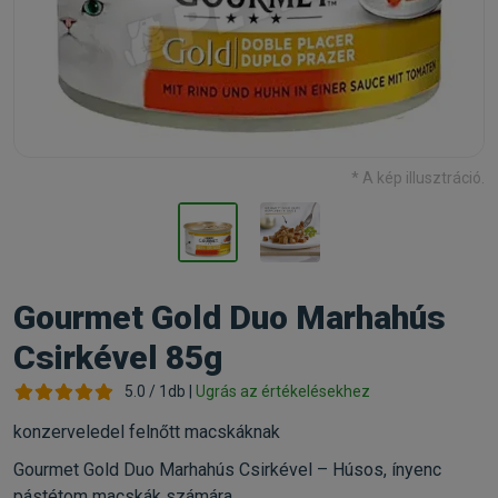
* A kép illusztráció.
Gourmet Gold Duo Marhahús
Csirkével 85g
5.0 / 1db |
Ugrás az értékelésekhez
konzerveledel felnőtt macskáknak
Gourmet Gold Duo Marhahús Csirkével – Húsos, ínyenc
pástétom macskák számára.