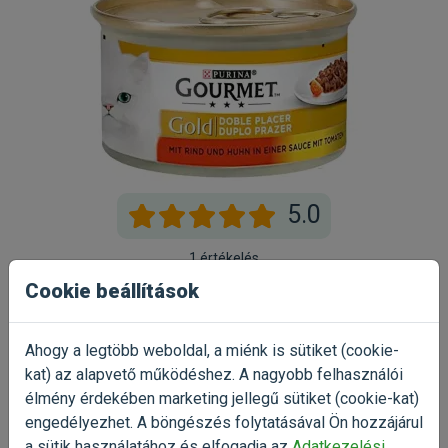
5.0
1 értékelés
Cookie beállítások
5
100%
4
0%
Ahogy a legtöbb weboldal, a miénk is sütiket (cookie-
3
0%
kat) az alapvető működéshez. A nagyobb felhasználói
élmény érdekében marketing jellegű sütiket (cookie-kat)
2
0%
engedélyezhet. A böngészés folytatásával Ön hozzájárul
1
0%
a sütik használatához és elfogadja az
Adatkezelési