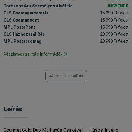
Törékeny Áru Személyes Átvétele
INGYENES
GLS Csomagautomata
15 990 Ft felett
GLS Csomagpont
15 990 Ft felett
MPL PostaPont
15 990 Ft felett
GLS Házhozszállítás
20 990 Ft felett
MPL Postacsomag
20 990 Ft felett
Részletes szállítási információk
Összehasonlítás
Leírás
Gourmet Gold Duo Marhahús Csirkével – Húsos, ínyenc