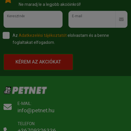
Ne maradj le a legjobb akcióinkról!
Keresztnév
E-mail
Az
Adatkezelési tájékoztatót
elolvastam és a benne
foglaltakat elfogadom.
KÉREM AZ AKCIÓKAT
E-MAIL:
info@petnet.hu
TELEFON:
+36709326336