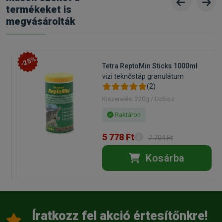
termékeket is
megvásárolták
-25%
Tetra ReptoMin Sticks 1000ml
vizi teknőstáp granulátum
(2)
Kiszerelés: 220g / Doboz
Raktáron
5 778 Ft
7 704 Ft
Kosárba
Íratkozz fel akció értesítőnkre!