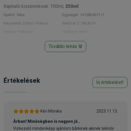
Kapható kiszerelések: 100ml,
250ml
Gyártó:
Tetra
Egységár:
14 208.00 Ft / l
Kiszerelés:
250ml / Flakon
Nettó ár:
2 796,85 Ft
Státusz:
Raktáron
Törékeny:
Nem
Állatorvosi:
Nem
További leírás
Értékelések
Írj értékelést!
Kéri Mónika
2023.11.13.
Àrban! Minőségben is nagyon jó..
Vizkezelő mindenképp ajânlom bãrkinek akinek teknős