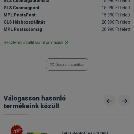
GLS Csomagautomata
15 990 Ft felett
GLS Csomagpont
15 990 Ft felett
MPL PostaPont
15 990 Ft felett
GLS Házhozszállítás
20 990 Ft felett
MPL Postacsomag
20 990 Ft felett
Részletes szállítási információk
Összehasonlítás
Válogasson hasonló
termékeink közül!
-25%
Tetra ReptoClean 100ml