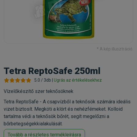
* A kép illusztráció.
Tetra ReptoSafe 250ml
5.0 / 3db |
Ugrás az értékelésekhez
Vízelőkészítő szer teknősöknek
Tetra ReptoSafe - A csapvízből a teknősök számára ideális
vizet biztosít. Megköti a klórt és nehézfémeket. Kolloid
tartalma védi a teknősök bőrét, segít megelőzni a
bőrbetegségekkialakulását.
Tovább a részletes termékleírásra