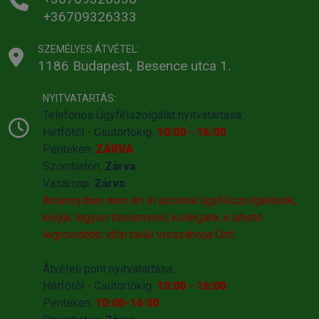
+36709326333
SZEMÉLYES ÁTVÉTEL:
1186 Budapest, Besence utca 1.
NYITVATARTÁS:
Telefonos Ügyfélszolgálat nyitvatartása:
Hétfőtől - Csütörtökig:
10:00 - 16:00
Pénteken:
ZÁRVA
Szombaton:
Zárva
Vasárnap:
Zárva
Amennyiben nem éri el azonnal ügyfélszolgálatunk,
kérjük legyen türelemmel, kollégánk a lehető
legrövidebb időn belül visszahivja Önt!
Átvételi pont nyitvatartása:
Hétfőtől - Csütörtökig:
10:00 - 16:00
Pénteken:
10:00-14:00