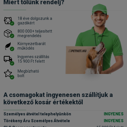
Miért tőlünk rendelj?
18 éve dolgozunk a
gazdikért
800 000+ teljesített
megrendelés
Környezetbarát
működés
Ingyenes szállítás
15 900 Ft felett
Megbízható
bolt
A csomagokat ingyenesen szállítjuk a
következő kosár értékektől
Személyes átvétel telephelyünkön
INGYENES
Törékeny Áru Személyes Átvétele
INGYENES