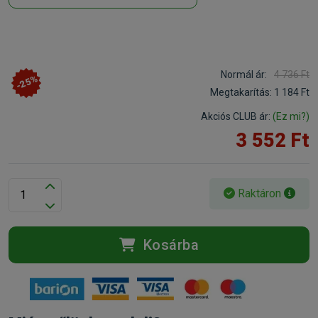
Normál ár:
4 736 Ft
-25%
Megtakarítás:
1 184 Ft
Akciós CLUB ár:
(Ez mi?)
3 552 Ft
Raktáron
Kosárba