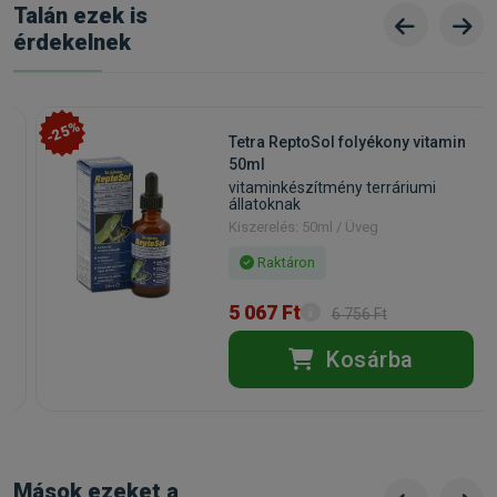
Talán ezek is
érdekelnek
-25%
Tetra ReptoSol folyékony vitamin
50ml
vitaminkészítmény terráriumi
állatoknak
Kiszerelés: 50ml / Üveg
Raktáron
5 067 Ft
6 756 Ft
Kosárba
Mások ezeket a