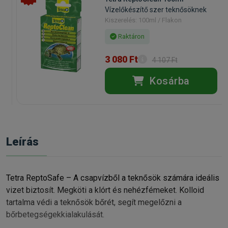
Vízelőkészítő szer teknősöknek
Kiszerelés: 100ml / Flakon
Raktáron
3 080 Ft
4 107 Ft
Kosárba
Leírás
Tetra ReptoSafe – A csapvízből a teknősök számára ideális
vizet biztosít. Megköti a klórt és nehézfémeket. Kolloid
tartalma védi a teknősök bőrét, segít megelőzni a
bőrbetegségekkialakulását.