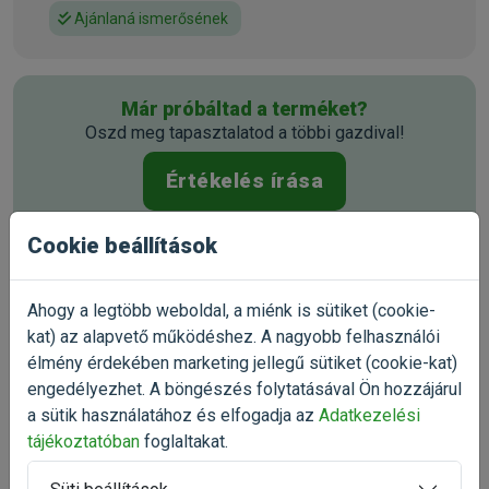
Ajánlaná ismerősének
Már próbáltad a terméket?
Oszd meg tapasztalatod a többi gazdival!
Értékelés írása
Cookie beállítások
Ahogy a legtöbb weboldal, a miénk is sütiket (cookie-
kat) az alapvető működéshez. A nagyobb felhasználói
élmény érdekében marketing jellegű sütiket (cookie-kat)
engedélyezhet. A böngészés folytatásával Ön hozzájárul
a sütik használatához és elfogadja az
Adatkezelési
tájékoztatóban
foglaltakat.