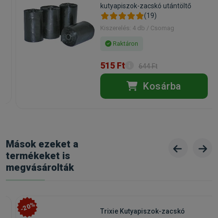
kutyapiszok-zacskó utántöltő
(19)
Kiszerelés: 4 db / Csomag
Raktáron
515 Ft
644 Ft
Kosárba
Mások ezeket a
termékeket is
megvásárolták
-20%
Trixie Kutyapiszok-zacskó