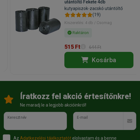
utántöltő Fekete 4db
kutyapiszok-zacskó utántöltő
(19)
Kiszerelés: 4 db / Csomag
Raktáron
515 Ft
644 Ft
Kosárba
Íratkozz fel akció értesítőnkre!
Ne maradj le a legjobb akcióinkról!
Keresztnév
E-mail
Az
Adatkezelési tájékoztatót
elolvastam és a benne