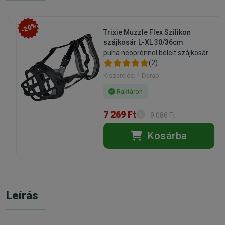
-20%
Trixie Muzzle Flex Szilikon
szájkosár L-XL 30/36cm
puha neoprénnel bélelt szájkosár
(2)
Kiszerelés: 1 Darab
Raktáron
7 269 Ft
9 086 Ft
Kosárba
Leírás