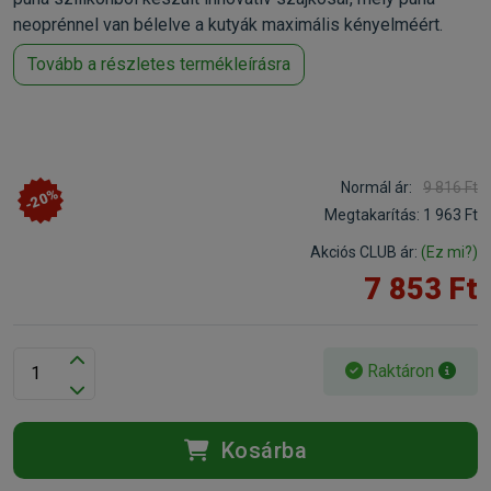
neoprénnel van bélelve a kutyák maximális kényelméért.
Tovább a részletes termékleírásra
Normál ár:
9 816 Ft
-20%
Megtakarítás:
1 963 Ft
Akciós CLUB ár:
(Ez mi?)
7 853 Ft
Raktáron
Kosárba