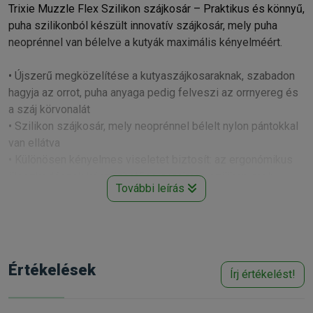
Trixie Muzzle Flex Szilikon szájkosár – Praktikus és könnyű,
puha szilikonból készült innovatív szájkosár, mely puha
neoprénnel van bélelve a kutyák maximális kényelméért.
• Újszerű megközelítése a kutyaszájkosaraknak, szabadon
hagyja az orrot, puha anyaga pedig felveszi az orrnyereg és
a száj körvonalát
• Szilikon szájkosár, mely neoprénnel bélelt nylon pántokkal
van ellátva
• Különösen kényelmes viseletet biztosít: az ergonómikus
illeszkedésnek köszönhetően, rugalmas szilikon, mely
További leírás
formája stabil és neoprénnel bélelt hevederek az arc- és
nyakterületeken
• Megakadályozza az esetleges agresszivitásból adódó
harapást
• Használata során nem okoz problémát a kutya itatása
Értékelések
Írj értékelést!
• Folyamatosan állítható homlok és nyakpánt
• A pánt anyaga fényvisszaverő csíkkal van átszőve
• Színe fekete