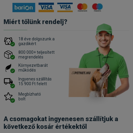
Miért tőlünk rendelj?
18 éve dolgozunk a
gazdikért
800 000+ teljesített
megrendelés
Környezetbarát
működés
Ingyenes szállítás
15 900 Ft felett
Megbízható
bolt
A csomagokat ingyenesen szállítjuk a
következő kosár értékektől