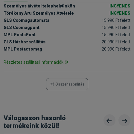
Személyes átvétel telephelyünkön
INGYENES
Törékeny Áru Személyes Átvétele
INGYENES
GLS Csomagautomata
15 990 Ft felett
GLS Csomagpont
15 990 Ft felett
MPL PostaPont
15 990 Ft felett
GLS Házhozszállítás
20 990 Ft felett
MPL Postacsomag
20 990 Ft felett
Részletes szállítási információk
Összehasonlítás
Válogasson hasonló
termékeink közül!