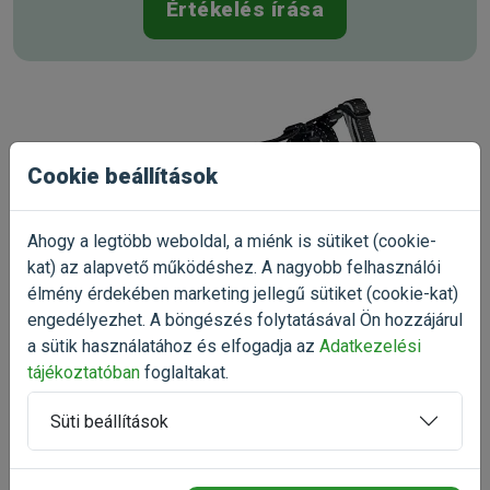
szájkosár L-XL (homlokpánt: 30cm, nyakpánt: 36cm pl.: Berni
Értékelés írása
Pásztor),
Muzzle Flex Szilikon szájkosár XL
(homlokpánt: 37cm, nyakpánt: 39cm pl.: Dán Dog, 6-os
méret)
Gyártó:
Trixie
Egységár:
7 853.00 Ft / db
Kiszerelés:
1 Darab
Nettó ár:
6 183,46 Ft
Cookie beállítások
Státusz:
Raktáron
Törékeny:
Nem
Állatorvosi:
Nem
Ahogy a legtöbb weboldal, a miénk is sütiket (cookie-
kat) az alapvető működéshez. A nagyobb felhasználói
élmény érdekében marketing jellegű sütiket (cookie-kat)
engedélyezhet. A böngészés folytatásával Ön hozzájárul
a sütik használatához és elfogadja az
Adatkezelési
tájékoztatóban
foglaltakat.
4.0
Süti beállítások
1 értékelés