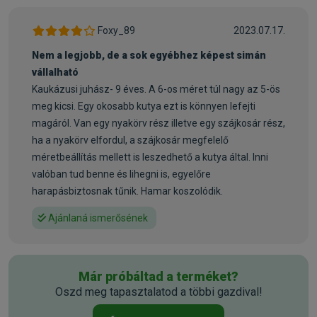
Figyelem! A terméket egészségügyi okokból nem cseréljük.
Foxy_89
2023.07.17.
Ezért kérjük a termék megrendelése előtt a kutyát mérjék
Nem a legjobb, de a sok egyébhez képest simán
meg és a méretnek megfelelő terméket rendeljék meg.
vállalható
Kaukázusi juhász- 9 éves. A 6-os méret túl nagy az 5-ös
A nyakpánt hosszának mérése: a nyak körmérete a fej alatt
meg kicsi. Egy okosabb kutya ezt is könnyen lefejti
(mérése azonos a nyakörv mérésével)
magáról. Van egy nyakörv rész illetve egy szájkosár rész,
A homlokpánt hosszának mérése: a kutya orrnyergétől kell
ha a nyakörv elfordul, a szájkosár megfelelő
mérni a fej hátsó részén át a nyakpántig (kb. addig ahol a
méretbeállítás mellett is leszedhető a kutya által. Inni
kutya a nyakörvet viseli)
valóban tud benne és lihegni is, egyelőre
harapásbiztosnak tűnik. Hamar koszolódik.
Kapható méretek: Muzzle Flex Szilikon szájkosár S
(homlokpánt: 20cm, nyakpánt: 20cm pl.: Jack Russel),
Ajánlaná ismerősének
Muzzle Flex Szilikon szájkosár M (homlokpánt: 21cm,
nyakpánt: 24cm pl.: Ír terrier), Muzzle Flex Szilikon szájkosár
M-L (homlokpánt: 22cm, nyakpánt: 26cm pl.: Border Collie),
Már próbáltad a terméket?
Muzzle Flex Szilikon szájkosár L (homlokpánt: 27cm,
Oszd meg tapasztalatod a többi gazdival!
nyakpánt: 31cm pl.: Labrador Retriever), Muzzle Flex Szilikon