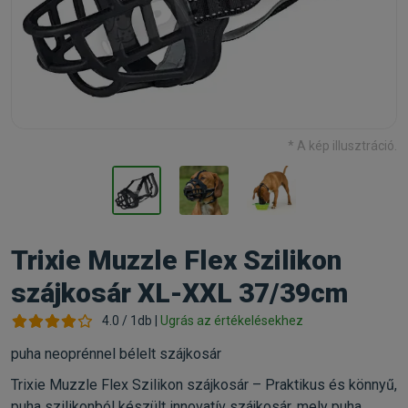
* A kép illusztráció.
Trixie Muzzle Flex Szilikon
szájkosár XL-XXL 37/39cm
4.0 / 1db |
Ugrás az értékelésekhez
puha neoprénnel bélelt szájkosár
Trixie Muzzle Flex Szilikon szájkosár – Praktikus és könnyű,
puha szilikonból készült innovatív szájkosár, mely puha