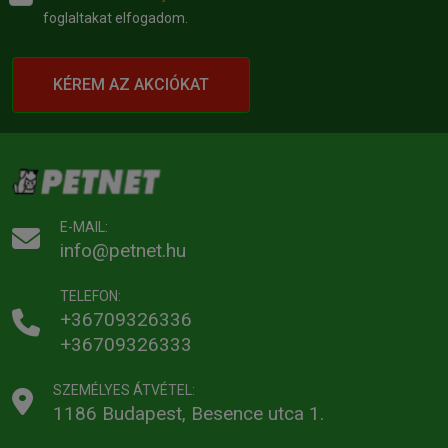
foglaltakat elfogadom.
KÉREM AZ AKCIÓKAT
E-MAIL:
info@petnet.hu
TELEFON:
+36709326336
+36709326333
SZEMÉLYES ÁTVÉTEL:
1186 Budapest, Besence utca 1.