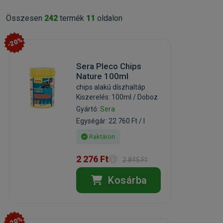
Összesen
242
termék
11
oldalon
-20%
Sera Pleco Chips
Nature 100ml
chips alakú díszhaltáp
Kiszerelés: 100ml / Doboz
Gyártó:
Sera
Egységár: 22 760 Ft / l
Raktáron
2 276 Ft
2 845 Ft
Kosárba
-20%