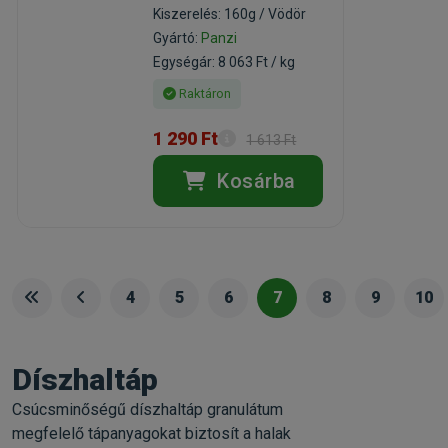
Kiszerelés: 160g / Vödör
Gyártó:
Panzi
Egységár: 8 063 Ft / kg
Raktáron
1 290 Ft
1 613 Ft
Kosárba
4
5
6
7
8
9
10
Díszhaltáp
Csúcsminőségű díszhaltáp granulátum
megfelelő tápanyagokat biztosít a halak