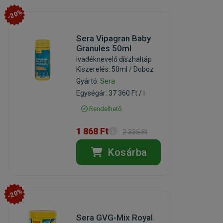
-20%
Sera Vipagran Baby
Granules 50ml
ivadéknevelő díszhaltáp
Kiszerelés: 50ml / Doboz
Gyártó:
Sera
Egységár: 37 360 Ft / l
Rendelhető
1 868 Ft
2 335 Ft
Kosárba
-20%
Sera GVG-Mix Royal