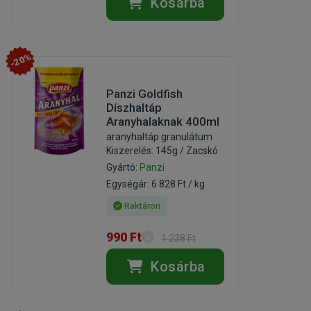
Kosárba
-20%
Panzi Goldfish
Díszhaltáp
Aranyhalaknak 400ml
aranyhaltáp granulátum
Kiszerelés: 145g / Zacskó
Gyártó:
Panzi
Egységár: 6 828 Ft / kg
Raktáron
990 Ft
1 238 Ft
Kosárba