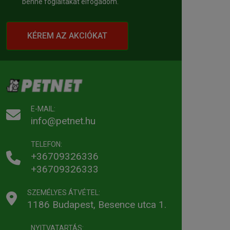
benne foglaltakat elfogadom.
KÉREM AZ AKCIÓKAT
E-MAIL:
info@petnet.hu
TELEFON:
+36709326336
+36709326333
SZEMÉLYES ÁTVÉTEL:
1186 Budapest, Besence utca 1.
NYITVATARTÁS: