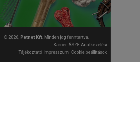
© 2026,
Petnet Kft.
Minden jog fenntartva.
Karrier
ÁSZF
Adatkezelési
Tájékoztató
Impresszum
Cookie beállítások