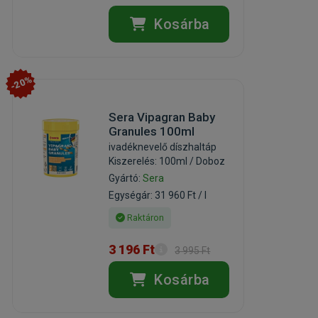
Kosárba
-20%
Sera Vipagran Baby
Granules 100ml
ivadéknevelő díszhaltáp
Kiszerelés: 100ml / Doboz
Gyártó:
Sera
Egységár: 31 960 Ft / l
Raktáron
3 196 Ft
3 995 Ft
Kosárba