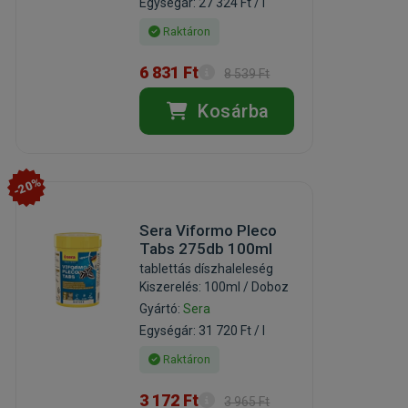
Egységár: 27 324 Ft / l
Raktáron
6 831 Ft
8 539 Ft
Kosárba
-20%
Sera Viformo Pleco
Tabs 275db 100ml
tablettás díszhaleleség
Kiszerelés: 100ml / Doboz
Gyártó:
Sera
Egységár: 31 720 Ft / l
Raktáron
3 172 Ft
3 965 Ft