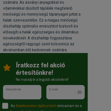
számára. Az ásványi anyagokkal és
vitaminokkal dúsított táplálék megfelelő
minőségű és mennyiségű tápanyagot juttat a
halak szervezetébe. Ez a magas minőségű
díszhaltáp optimális emésztést biztosít és
elősegíti a halak egészséges és dinamikus
növekedését. A díszhaltáp fogyasztása
egészségtől ragyogó szint kölcsönöz az
akváriumban élő kedvencek számára.
Íratkozz fel akció
értesítőnkre!
Ne maradj le a legjobb akcióinkról!
Keresztnév
E-mail
Az
Adatkezelési tájékoztatót
elolvastam és a