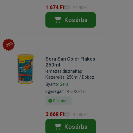
1 674 Ft
2 093 Ft
Kosárba
-20%
Sera San Color Flakes
250ml
lemezes díszhaltáp
Kiszerelés: 250ml / Doboz
Gyártó:
Sera
Egységár: 14 672 Ft / l
Raktáron
3 668 Ft
4 585 Ft
Kosárba