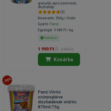
granulát, apró szemcsés
díszhaltáp
(3)
Kiszerelés: 350g / Vödör
Gyártó:
Panzi
Egységár: 5 686 Ft / kg
Raktáron
1 990 Ft
2 843 Ft
Kosárba
-30%
Panzi Vörös
szúnyoglárva
díszhalaknak vödrös
870ml/75g