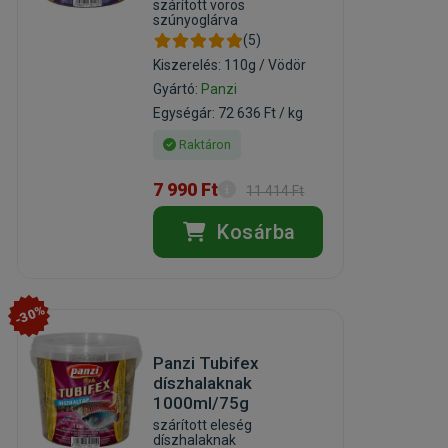
szárított vörös
szúnyoglárva
(5)
Kiszerelés: 110g / Vödör
Gyártó:
Panzi
Egységár: 72 636 Ft / kg
Raktáron
7 990 Ft
11 414 Ft
Kosárba
-30%
Panzi Tubifex
díszhalaknak
1000ml/75g
szárított eleség
díszhalaknak