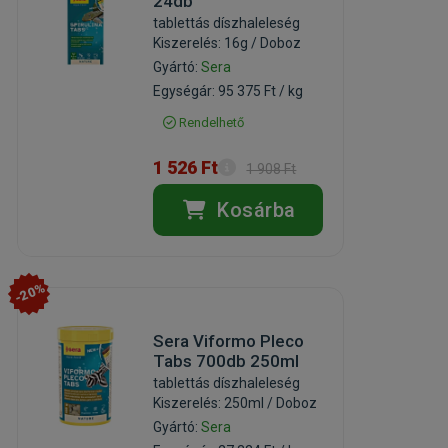
24db
tablettás díszhaleleség
Kiszerelés: 16g / Doboz
Gyártó:
Sera
Egységár: 95 375 Ft / kg
Rendelhető
1 526 Ft
1 908 Ft
Kosárba
-20%
Sera Viformo Pleco
Tabs 700db 250ml
tablettás díszhaleleség
Kiszerelés: 250ml / Doboz
Gyártó:
Sera