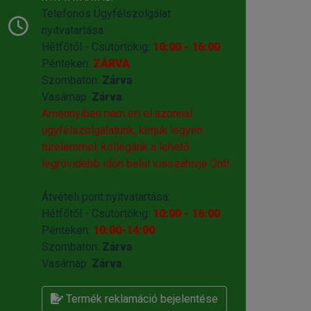
Telefonos Ügyfélszolgálat
nyitvatartása:
Hétfőtől - Csütörtökig:
10:00 - 16:00
Pénteken:
ZÁRVA
Szombaton:
Zárva
Vasárnap:
Zárva
Amennyiben nem éri el azonnal
ügyfélszolgálatunk, kérjük legyen
türelemmel, kollégánk a lehető
legrövidebb időn belül visszahivja Önt!
Átvételi pont nyitvatartása:
Hétfőtől - Csütörtökig:
10:00 - 16:00
Pénteken:
10:00-14:00
Szombaton:
Zárva
Vasárnap:
Zárva
Termék reklamáció bejelentése