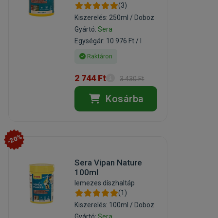
(3)
Kiszerelés: 250ml / Doboz
Gyártó:
Sera
Egységár: 10 976 Ft / l
Raktáron
2 744 Ft
3 430 Ft
Kosárba
-20%
Sera Vipan Nature
100ml
lemezes díszhaltáp
(1)
Kiszerelés: 100ml / Doboz
Gyártó:
Sera