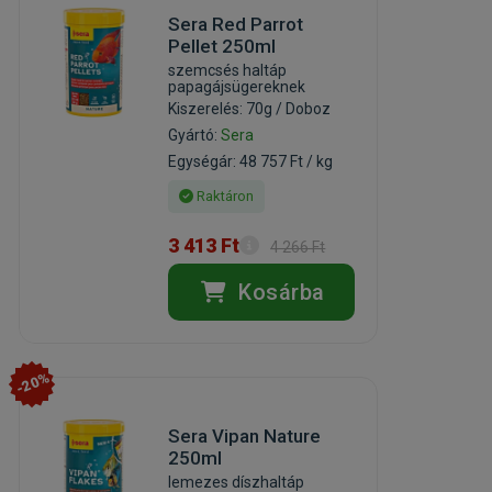
Sera Red Parrot
Pellet 250ml
szemcsés haltáp
papagájsügereknek
Kiszerelés: 70g / Doboz
Gyártó:
Sera
Egységár: 48 757 Ft / kg
Raktáron
3 413 Ft
4 266 Ft
Kosárba
-20%
Sera Vipan Nature
250ml
lemezes díszhaltáp