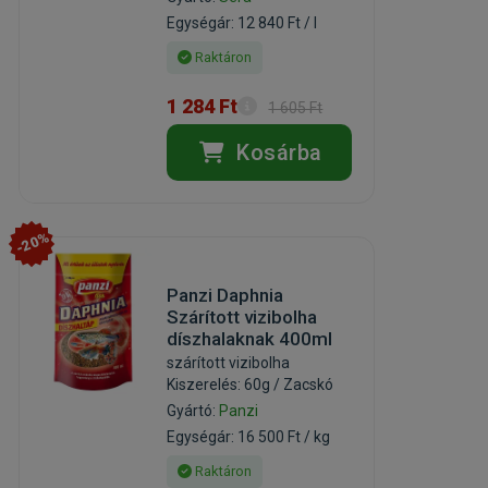
Egységár: 12 840 Ft / l
Raktáron
1 284 Ft
1 605 Ft
Kosárba
-20%
Panzi Daphnia
Szárított vizibolha
díszhalaknak 400ml
szárított vizibolha
Kiszerelés: 60g / Zacskó
Gyártó:
Panzi
Egységár: 16 500 Ft / kg
Raktáron