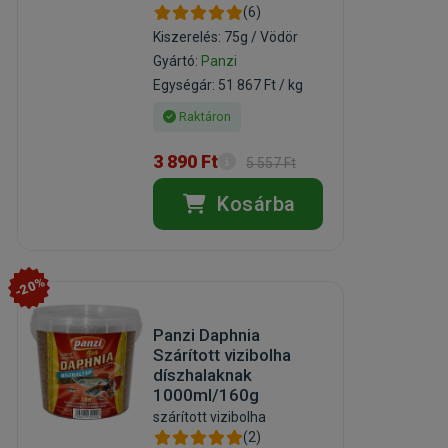
(6)
Kiszerelés: 75g / Vödör
Gyártó:
Panzi
Egységár: 51 867 Ft / kg
Raktáron
3 890 Ft
5 557 Ft
Kosárba
-20%
Panzi Daphnia
Szárított vizibolha
díszhalaknak
1000ml/160g
szárított vizibolha
(2)