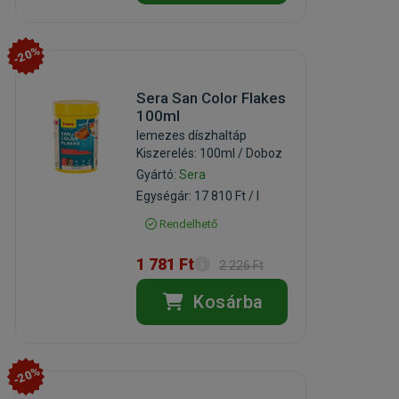
-20%
Sera San Color Flakes
100ml
lemezes díszhaltáp
Kiszerelés: 100ml / Doboz
Gyártó:
Sera
Egységár: 17 810 Ft / l
Rendelhető
1 781 Ft
2 226 Ft
Kosárba
-20%