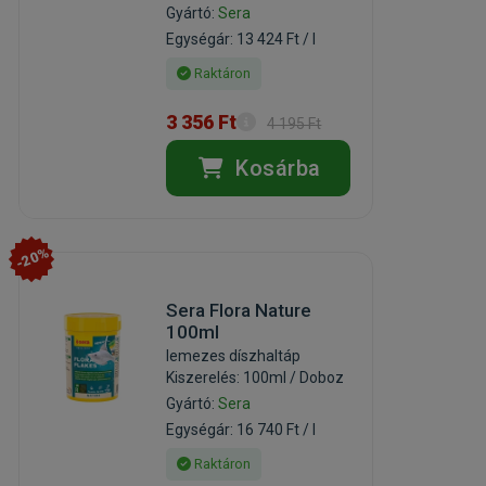
Gyártó:
Sera
Egységár: 13 424 Ft / l
Raktáron
3 356 Ft
4 195 Ft
Kosárba
-20%
Sera Flora Nature
100ml
lemezes díszhaltáp
Kiszerelés: 100ml / Doboz
Gyártó:
Sera
Egységár: 16 740 Ft / l
Raktáron