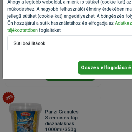
Ahogy a legtöbb weboldal, a miénk is sütiket (cookie-kat) az
prémium aranyhaltáp
működéshez. A nagyobb felhasználói élmény érdekében ma
granulátum
jellegű sütiket (cookie-kat) engedélyezhet. A böngészés fol
(1)
Ön hozzájárul a sütik használatához és elfogadja az
Adatkez
Kiszerelés: 145g / Doboz
tájékoztatóban
foglaltakat.
Gyártó:
Tetra
Egységár: 17 566 Ft / kg
Süti beállítások
Raktáron
2 547 Ft
3 396 Ft
Összes elfogadása é
Kosárba
-30%
Panzi Granules
Szemcsés táp
díszhalaknak
1000ml/350g