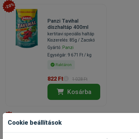
-20%
Panzi Tavihal
díszhaltáp 400ml
kertitavi speciális haltáp
Kiszerelés: 85g / Zacskó
Gyártó:
Panzi
Egységár: 9 671 Ft / kg
Raktáron
822 Ft
1 028 Ft
Kosárba
-25%
Cookie beállítások
Tetra Goldfish Gold
Japan 250ml