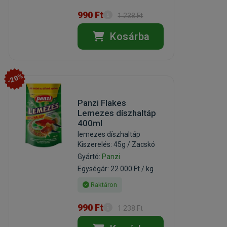
990 Ft
1 238 Ft
Kosárba
-20%
Panzi Flakes
Lemezes díszhaltáp
400ml
lemezes díszhaltáp
Kiszerelés: 45g / Zacskó
Gyártó:
Panzi
Egységár: 22 000 Ft / kg
Raktáron
990 Ft
1 238 Ft