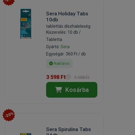
Sera Holiday Tabs
10db
tablettás díszhaleleség
Kiszerelés: 10 db /
Tabletta
Gyártó:
Sera
Egységár: 360 Ft / db
Raktáron
3 598 Ft
4 498 Ft
Kosárba
-20%
Sera Spirulina Tabs