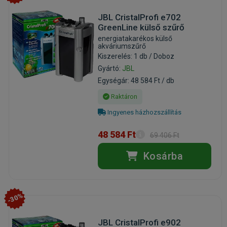
JBL CristalProfi e702
GreenLine külső szűrő
energiatakarékos külső
akváriumszűrő
Kiszerelés: 1 db / Doboz
Gyártó:
JBL
Egységár: 48 584 Ft / db
Raktáron
Ingyenes házhozszállítás
48 584 Ft
69 406 Ft
Kosárba
-30%
JBL CristalProfi e902