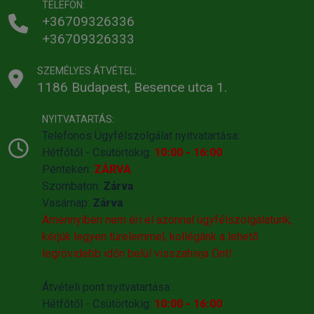
TELEFON:
+36709326336
+36709326333
SZEMÉLYES ÁTVÉTEL:
1186 Budapest, Besence utca 1.
NYITVATARTÁS:
Telefonos Ügyfélszolgálat nyitvatartása:
Hétfőtől - Csütörtökig:
10:00 - 16:00
Pénteken:
ZÁRVA
Szombaton:
Zárva
Vasárnap:
Zárva
Amennyiben nem éri el azonnal ügyfélszolgálatunk,
kérjük legyen türelemmel, kollégánk a lehető
legrövidebb időn belül visszahivja Önt!
Átvételi pont nyitvatartása:
Hétfőtől - Csütörtökig:
10:00 - 16:00