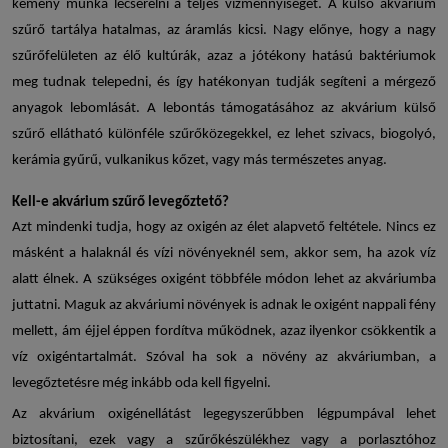
kemény munka lecserélni a teljes vízmennyiséget. A
külső akvárium
szűrő
tartálya hatalmas, az áramlás kicsi. Nagy előnye, hogy a nagy
szűrőfelületen az élő kultúrák, azaz a jótékony hatású baktériumok
meg tudnak telepedni, és így hatékonyan tudják segíteni a mérgező
anyagok lebomlását. A lebontás támogatásához az akvárium külső
szűrő ellátható különféle szűrőközegekkel, ez lehet szivacs, biogolyó,
kerámia gyűrű, vulkanikus kőzet, vagy más természetes anyag.
Kell-e
akvárium szűrő levegőztető
?
Azt mindenki tudja, hogy az oxigén az élet alapvető feltétele. Nincs ez
másként a halaknál és vízi növényeknél sem, akkor sem, ha azok víz
alatt élnek. A szükséges oxigént többféle módon lehet az akváriumba
juttatni. Maguk az akváriumi növények is adnak le oxigént nappali fény
mellett, ám éjjel éppen fordítva működnek, azaz ilyenkor csökkentik a
víz oxigéntartalmát. Szóval ha sok a növény az akváriumban, a
levegőztetésre még inkább oda kell figyelni.
Az akvárium oxigénellátást legegyszerűbben légpumpával lehet
biztosítani, ezek vagy a szűrőkészülékhez vagy a porlasztóhoz