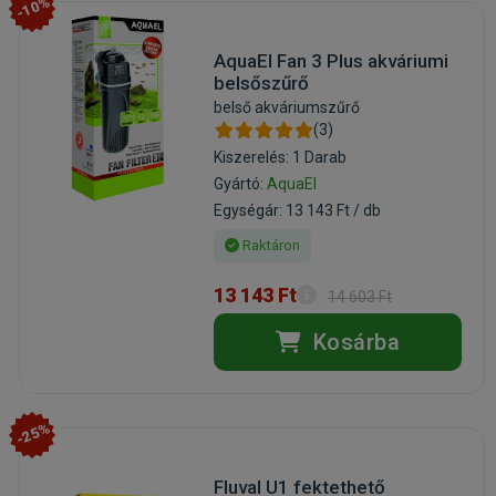
-10%
AquaEl Fan 3 Plus akváriumi
belsőszűrő
belső akváriumszűrő
(3)
Kiszerelés: 1 Darab
Gyártó:
AquaEl
Egységár: 13 143 Ft / db
Raktáron
13 143 Ft
14 603 Ft
Kosárba
-25%
Fluval U1 fektethető