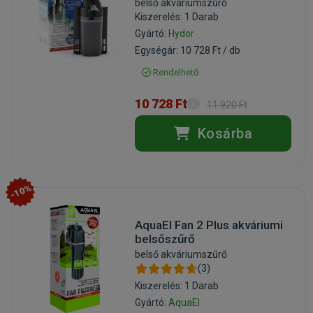
belső akváriumszűrő
Kiszerelés: 1 Darab
Gyártó:
Hydor
Egységár: 10 728 Ft / db
Rendelhető
10 728 Ft
11 920 Ft
Kosárba
-10%
AquaEl Fan 2 Plus akváriumi
belsőszűrő
belső akváriumszűrő
(3)
Kiszerelés: 1 Darab
Gyártó:
AquaEl