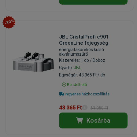
-30%
JBL CristalProfi e901
GreenLine fejegység
energiatakarékos külső
akváriumszűrő
Kiszerelés: 1 db / Doboz
Gyártó:
JBL
Egységár: 43 365 Ft / db
Rendelhető
Ingyenes házhozszállítás
43 365 Ft
61 950 Ft
Kosárba