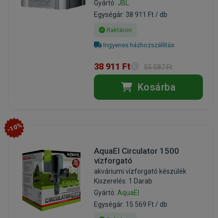
Gyártó:
JBL
Egységár: 38 911 Ft / db
Raktáron
Ingyenes házhozszállítás
38 911 Ft
55 587 Ft
Kosárba
-10%
AquaEl Circulator 1500
vízforgató
akváriumi vízforgató készülék
Kiszerelés: 1 Darab
Gyártó:
AquaEl
Egységár: 15 569 Ft / db