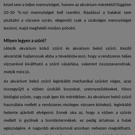
közel sem a teljes mennyiséget, hanem az akvárium méretétől függően
20-30 %-nyi mennyiséget kell cserélni. Ráadásul a halakat sem
piszkálni a vízcsere során, elegendő csak a szükséges mennyiséget
leszívni, majd megfelelő módon pótolni.
Milyen legyen a szűrő?
Létezik
akvárium külső szűrő
és
akvárium belső szűrő
. Kezdő
akvaristák hajlamosak abba a tévedésbe esni, hogy a rendszeres teljes
vízcserével kiváltható a szűrő vásárlása, valamint összezavarodnak,
melyik mire jó.
Az
akvárium belső szűrő
leginkább mechanikai szűrést végez, azaz
összegyűjti a vízben úszkáló koszokat, szennyeződéseket. Nincs
biológiai szűrés, vagy csak igen kis mértékben. Az akvárium belső szűrő
használata mellett a rendszeres részleges vízcsere kötelező, leginkább
hetente ajánlott elvégezni. Ennek oka az, hogy a vízben a szűrés
mellett is gyűlnek a bomlástermékek, ez pedig ártalmas a halak
egészségére. A nagyobb akváriumnál azonban nehezen megoldható,