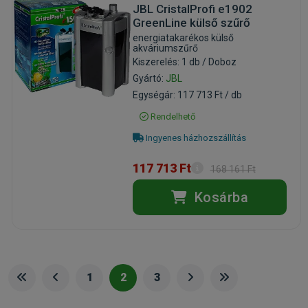
JBL CristalProfi e1902
GreenLine külső szűrő
energiatakarékos külső
akváriumszűrő
Kiszerelés: 1 db / Doboz
Gyártó:
JBL
Egységár: 117 713 Ft / db
Rendelhető
Ingyenes házhozszállítás
117 713 Ft
168 161 Ft
Kosárba
1
2
3