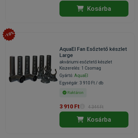
Kosárba
-10%
AquaEl Fan Esőztető készlet
Large
akváriumi esőztető készlet
Kiszerelés: 1 Csomag
Gyártó:
AquaEl
Egységár: 3 910 Ft / db
Raktáron
3 910 Ft
4 344 Ft
Kosárba