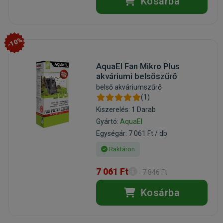
Kosárba
-10%
AquaEl Fan Mikro Plus
akváriumi belsőszűrő
belső akváriumszűrő
(1)
Kiszerelés: 1 Darab
Gyártó:
AquaEl
Egységár: 7 061 Ft / db
Raktáron
7 061 Ft
7 846 Ft
Kosárba