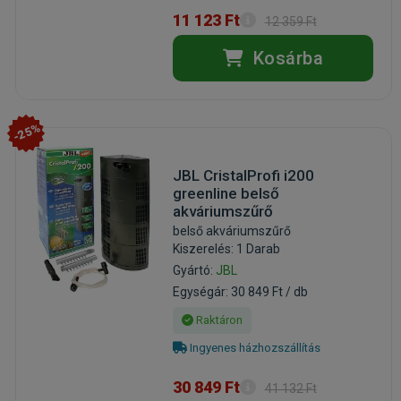
11 123 Ft
12 359 Ft
Kosárba
-25%
JBL CristalProfi i200
greenline belső
akváriumszűrő
belső akváriumszűrő
Kiszerelés: 1 Darab
Gyártó:
JBL
Egységár: 30 849 Ft / db
Raktáron
Ingyenes házhozszállítás
30 849 Ft
41 132 Ft