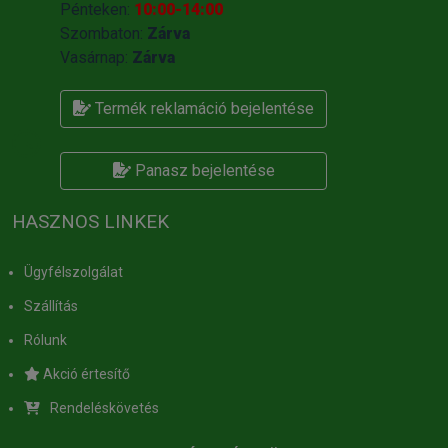
Pénteken:
10:00-14:00
Szombaton:
Zárva
Vasárnap:
Zárva
Termék reklamáció bejelentése
Panasz bejelentése
HASZNOS LINKEK
Ügyfélszolgálat
Szállítás
Rólunk
Akció értesítő
Rendeléskövetés