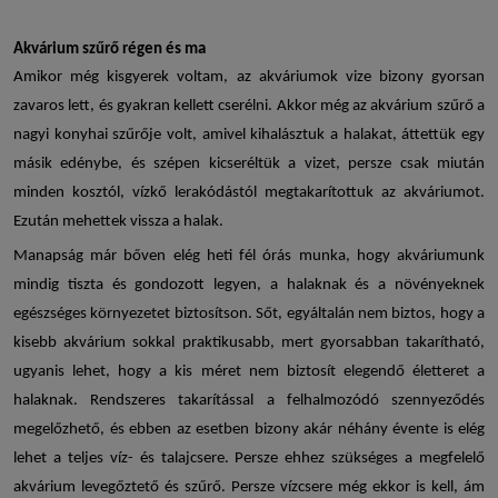
Akvárium szűrő régen és ma
Amikor még kisgyerek voltam, az akváriumok vize bizony gyorsan
zavaros lett, és gyakran kellett cserélni. Akkor még az
akvárium szűrő
a
nagyi konyhai szűrője volt, amivel kihalásztuk a halakat, áttettük egy
másik edénybe, és szépen kicseréltük a vizet, persze csak miután
minden kosztól, vízkő lerakódástól megtakarítottuk az akváriumot.
Ezután mehettek vissza a halak.
Manapság már bőven elég heti fél órás munka, hogy akváriumunk
mindig tiszta és gondozott legyen, a halaknak és a növényeknek
egészséges környezetet biztosítson. Sőt, egyáltalán nem biztos, hogy a
kisebb akvárium sokkal praktikusabb, mert gyorsabban takarítható,
ugyanis lehet, hogy a kis méret nem biztosít elegendő életteret a
halaknak. Rendszeres takarítással a felhalmozódó szennyeződés
megelőzhető, és ebben az esetben bizony akár néhány évente is elég
lehet a teljes víz- és talajcsere. Persze ehhez szükséges a megfelelő
akvárium levegőztető és szűrő
. Persze vízcsere még ekkor is kell, ám