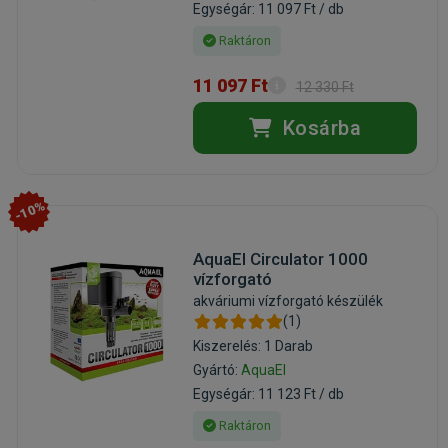
Egységár: 11 097 Ft / db
Raktáron
11 097 Ft
12 330 Ft
Kosárba
-10%
AquaEl Circulator 1000
vízforgató
akváriumi vízforgató készülék
(1)
Kiszerelés: 1 Darab
Gyártó:
AquaEl
Egységár: 11 123 Ft / db
Raktáron