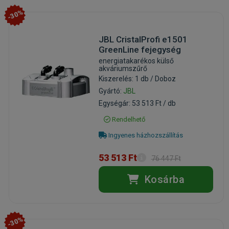
-30%
JBL CristalProfi e1501
GreenLine fejegység
energiatakarékos külső
akváriumszűrő
Kiszerelés: 1 db / Doboz
Gyártó:
JBL
Egységár: 53 513 Ft / db
Rendelhető
Ingyenes házhozszállítás
53 513 Ft
76 447 Ft
Kosárba
-30%