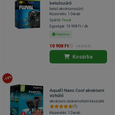
belsőszűrő
belső akváriumszűrő
Kiszerelés: 1 Darab
Gyártó:
Fluval
Egységár: 10 908 Ft / db
Raktáron
10 908 Ft
14 544 Ft
Kosárba
-10%
AquaEl Nano Cool akváriumi
vízhűtő
akváriumi vízáramoltató készülék
(1)
Kiszerelés: 1 Darab