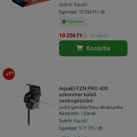
Gyártó:
AquaEl
Egységár: 10 256 Ft / db
Raktáron
10 256 Ft
11 396 Ft
Kosárba
-10%
AquaEl FZN PRO 400
szkimmer külső
csobogószűrő
szűrő garnélás Nano akváriumba
Kiszerelés: 1 Darab
Gyártó:
AquaEl
Egységár: 9 717 Ft / db