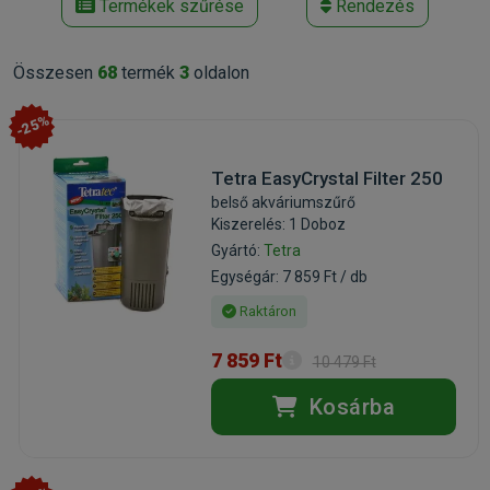
Termékek szűrése
Rendezés
Összesen
68
termék
3
oldalon
-25%
Tetra EasyCrystal Filter 250
belső akváriumszűrő
Kiszerelés: 1 Doboz
Gyártó:
Tetra
Egységár: 7 859 Ft / db
Raktáron
7 859 Ft
10 479 Ft
Kosárba