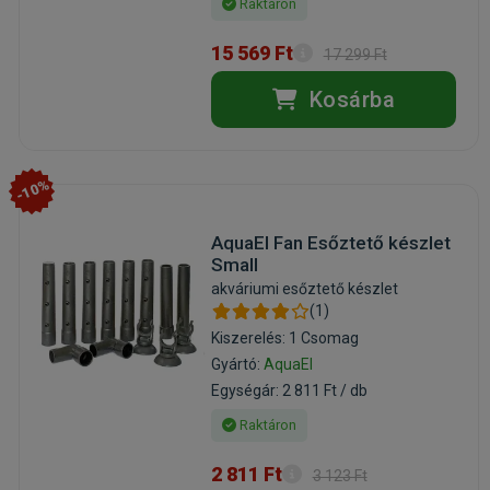
Raktáron
15 569 Ft
17 299 Ft
Kosárba
-10%
AquaEl Fan Esőztető készlet
Small
akváriumi esőztető készlet
(1)
Kiszerelés: 1 Csomag
Gyártó:
AquaEl
Egységár: 2 811 Ft / db
Raktáron
2 811 Ft
3 123 Ft