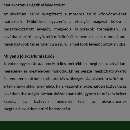
csatlakoztatva végzik el feladatukat.
Az
akváriumi szűrő levegőztető
a motoros szűrő kifolyócsövéhez
csatlakozik. Működése egyszerű: a vízsugár magával húzza a
becsatlakoztatott levegőt, mégpedig buborékok formájában. Az
akváriumi szűrő levegőztető
működéséhez nem kell elektromos áram,
minél nagyobb teljesítményű a szűrő, annál több levegőt juttat a vízbe.
Milyen a jó
akváriumi szűrő
?
A válasz egyszerű: az, amely teljes mértékben megfelel az akvárium
méretének és megfelelően működik. Ehhez persze megbízható gyártó
és rendszeres otthoni karbantartás szükséges. Az
akvárium szűrő ár
–
érték aránya akkor megfelelő, ha a készülék megbízhatóan biztosítja az
akvárium tisztaságát. Webáruházunkban több gyártó terméke is helyet
kapott, így biztosan mindenki talál az akváriumának
megfelelő
akvárium szűrő
berendezést