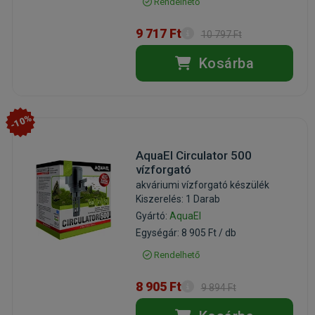
Rendelhető
9 717 Ft
10 797 Ft
Kosárba
-10%
AquaEl Circulator 500
vízforgató
akváriumi vízforgató készülék
Kiszerelés: 1 Darab
Gyártó:
AquaEl
Egységár: 8 905 Ft / db
Rendelhető
8 905 Ft
9 894 Ft