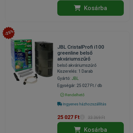
Kosárba
-25%
JBL CristalProfi i100
greenline belső
akváriumszűrő
belső akváriumszűrő
Kiszerelés: 1 Darab
Gyártó:
JBL
Egységár: 25 027 Ft / db
Rendelhető
Ingyenes házhozszállítás
25 027 Ft
33 369 Ft
Kosárba