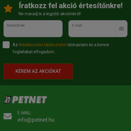
Íratkozz fel akció értesítőnkre!
Ne maradj le a legjobb akcióinkról!
Keresztnév
E-mail
Az
Adatkezelési tájékoztatót
elolvastam és a benne
foglaltakat elfogadom.
KÉREM AZ AKCIÓKAT
E-MAIL:
info@petnet.hu