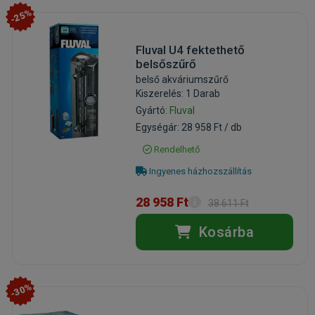
-25%
Fluval U4 fektethető
belsőszűrő
belső akváriumszűrő
Kiszerelés: 1 Darab
Gyártó:
Fluval
Egységár: 28 958 Ft / db
Rendelhető
Ingyenes házhozszállítás
28 958 Ft
38 611 Ft
Kosárba
-30%