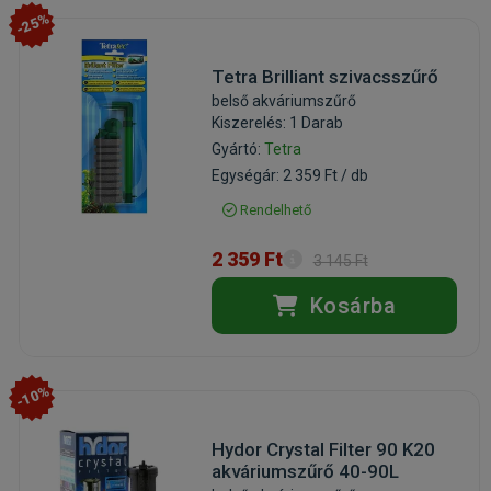
-25%
Tetra Brilliant szivacsszűrő
belső akváriumszűrő
Kiszerelés: 1 Darab
Gyártó:
Tetra
Egységár: 2 359 Ft / db
Rendelhető
2 359 Ft
3 145 Ft
Kosárba
-10%
Hydor Crystal Filter 90 K20
akváriumszűrő 40-90L