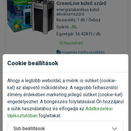
GreenLine külső szűrő
energiatakarékos külső
akváriumszűrő
Kiszerelés: 1 db / Doboz
Gyártó:
JBL
Egységár: 56 428 Ft / db
Rendelhető
Ingyenes házhozszállítás
Cookie beállítások
56 428 Ft
80 611 Ft
Kosárba
Ahogy a legtöbb weboldal, a miénk is sütiket (cookie-
kat) az alapvető működéshez. A nagyobb felhasználói
élmény érdekében marketing jellegű sütiket (cookie-kat)
-30%
engedélyezhet. A böngészés folytatásával Ön hozzájárul
a sütik használatához és elfogadja az
Adatkezelési
tájékoztatóban
foglaltakat.
JBL CristalProfi e1502
GreenLine külső szűrő
energiatakarékos külső
Süti beállítások