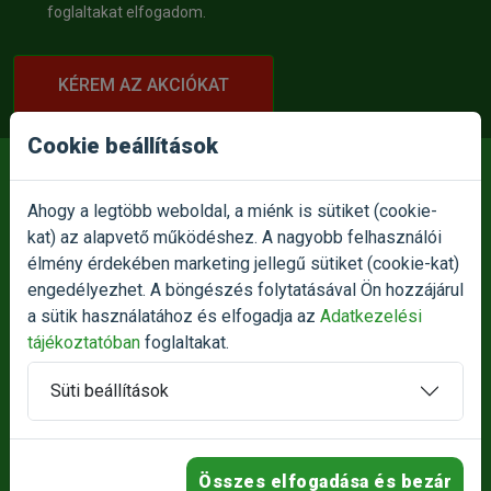
foglaltakat elfogadom.
KÉREM AZ AKCIÓKAT
Cookie beállítások
Ahogy a legtöbb weboldal, a miénk is sütiket (cookie-
kat) az alapvető működéshez. A nagyobb felhasználói
E-MAIL:
élmény érdekében marketing jellegű sütiket (cookie-kat)
info@petnet.hu
engedélyezhet. A böngészés folytatásával Ön hozzájárul
a sütik használatához és elfogadja az
Adatkezelési
TELEFON:
+36709326336
tájékoztatóban
foglaltakat.
+36709326333
Süti beállítások
SZEMÉLYES ÁTVÉTEL:
1186 Budapest, Besence utca 1.
Összes elfogadása és bezár