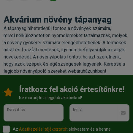
Akvárium növény tápanyag
A tápanyag hihetetlenül fontos a növények számára,
mivel nélkülözhetetlen nyomelemeket tartalmaznak, melyek
a növény gyökerei számára elengedhetetlenek. A termékek
nitrát és foszfát mentesek, így nem befolyásolják az algák
növekedését. A növényápolás fontos, ha azt szeretnénk,
hogy azok szépek és egészségesek legyenek. Keresse a
legjobb növényápoló szereket webáruházunkban!
Íratkozz fel akció értesítőnkre!
Ne maradj le a legjobb akcióinkról!
Keresztnév
E-mail
Az
Adatkezelési tájékoztatót
elolvastam és a benne