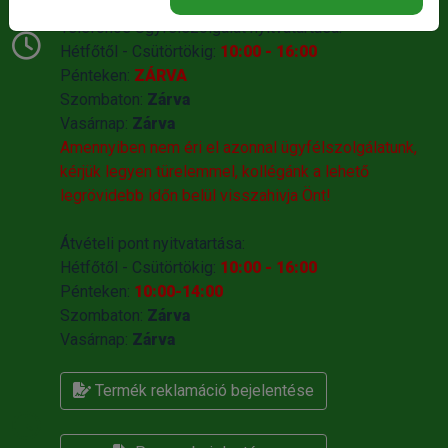
NYITVATARTÁS:
Telefonos Ügyfélszolgálat nyitvatartása:
Hétfőtől - Csütörtökig:
10:00 - 16:00
Pénteken:
ZÁRVA
Szombaton:
Zárva
Vasárnap:
Zárva
Amennyiben nem éri el azonnal ügyfélszolgálatunk,
kérjük legyen türelemmel, kollégánk a lehető
legrövidebb időn belül visszahivja Önt!
Átvételi pont nyitvatartása:
Hétfőtől - Csütörtökig:
10:00 - 16:00
Pénteken:
10:00-14:00
Szombaton:
Zárva
Vasárnap:
Zárva
Termék reklamáció bejelentése