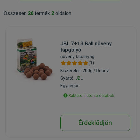
Összesen
26
termék
2
oldalon
JBL 7+13 Ball növény
tápgolyó
növény tápanyag
(1)
Kiszerelés: 200g / Doboz
Gyártó:
JBL
Egységár:
Raktáron, utolsó darabok
Érdeklődjön