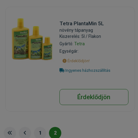
Tetra PlantaMin 5L
növény tápanyag
Kiszerelés: 5l / Flakon
Gyártó:
Tetra
Egységár:
Érdeklődjön!
Ingyenes házhozszállítás
Érdeklődjön
1
2