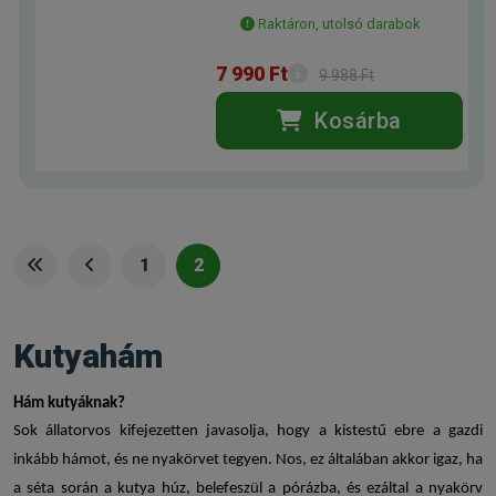
Raktáron, utolsó darabok
7 990 Ft
9 988 Ft
Kosárba
1
2
Kutyahám
Hám kutyáknak
?
Sok állatorvos kifejezetten javasolja, hogy a kistestű ebre a gazdi
inkább hámot, és ne nyakörvet tegyen. Nos, ez általában akkor igaz, ha
a séta során a kutya húz, belefeszül a pórázba, és ezáltal a nyakörv