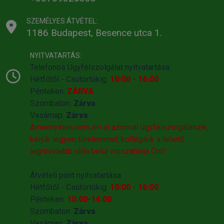
SZEMÉLYES ÁTVÉTEL:
1186 Budapest, Besence utca 1.
NYITVATARTÁS:
Telefonos Ügyfélszolgálat nyitvatartása:
Hétfőtől - Csütörtökig:
10:00 - 16:00
Pénteken:
ZÁRVA
Szombaton:
Zárva
Vasárnap:
Zárva
Amennyiben nem éri el azonnal ügyfélszolgálatunk,
kérjük legyen türelemmel, kollégánk a lehető
legrövidebb időn belül visszahivja Önt!
Átvételi pont nyitvatartása:
Hétfőtől - Csütörtökig:
10:00 - 16:00
Pénteken:
10:00-14:00
Szombaton:
Zárva
Vasárnap:
Zárva