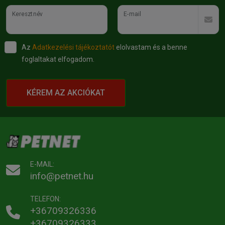
Keresztnév
E-mail
Az
Adatkezelési tájékoztatót
elolvastam és a benne
foglaltakat elfogadom.
KÉREM AZ AKCIÓKAT
E-MAIL:
info@petnet.hu
TELEFON:
+36709326336
+36709326333