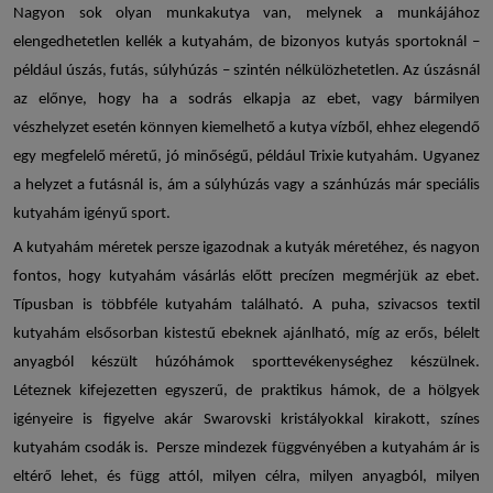
Nagyon sok olyan munkakutya van, melynek a munkájához
elengedhetetlen kellék a
kutyahám
, de bizonyos kutyás sportoknál –
például úszás, futás, súlyhúzás – szintén nélkülözhetetlen. Az úszásnál
az előnye, hogy ha a sodrás elkapja az ebet, vagy bármilyen
vészhelyzet esetén könnyen kiemelhető a kutya vízből, ehhez elegendő
egy megfelelő méretű, jó minőségű, például
Trixie kutyahám
. Ugyanez
a helyzet a futásnál is, ám a súlyhúzás vagy a szánhúzás már speciális
kutyahám
igényű sport.
A
kutyahám méretek
persze igazodnak a kutyák méretéhez, és nagyon
fontos, hogy
kutyahám
vásárlás előtt precízen megmérjük az ebet.
Típusban is többféle
kutyahám
található. A puha, szivacsos textil
kutyahám elsősorban kistestű ebeknek ajánlható, míg az erős, bélelt
anyagból készült húzóhámok sporttevékenységhez készülnek.
Léteznek kifejezetten egyszerű, de praktikus hámok, de a hölgyek
igényeire is figyelve akár Swarovski kristályokkal kirakott, színes
kutyahám
csodák is. Persze mindezek függvényében a
kutyahám ár
is
eltérő lehet, és függ attól, milyen célra, milyen anyagból, milyen