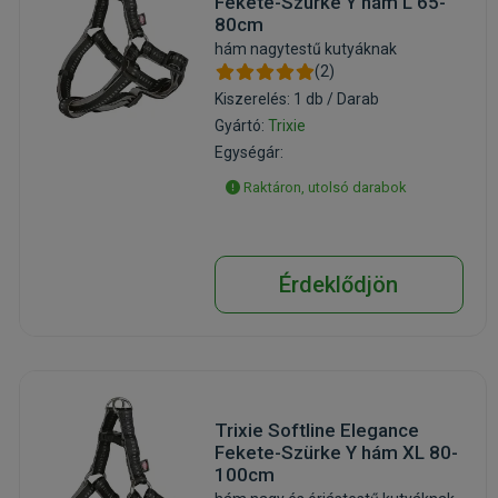
Fekete-Szürke Y hám L 65-
80cm
hám nagytestű kutyáknak
(2)
Kiszerelés: 1 db / Darab
Gyártó:
Trixie
Egységár:
Raktáron, utolsó darabok
Érdeklődjön
Trixie Softline Elegance
Fekete-Szürke Y hám XL 80-
100cm