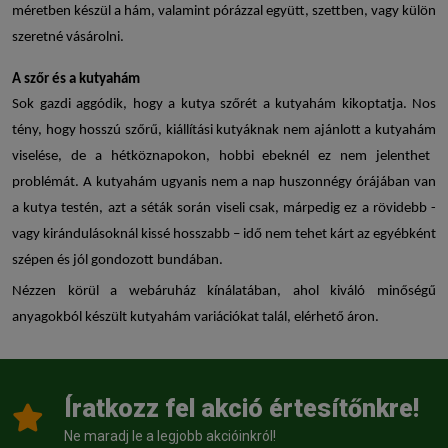
méretben készül a hám, valamint pórázzal együtt, szettben, vagy külön
szeretné vásárolni.
A szőr és a
kutyahám
Sok gazdi aggódik, hogy a kutya szőrét a
kutyahám
kikoptatja. Nos
tény, hogy hosszú szőrű, kiállítási kutyáknak nem ajánlott a
kutyahám
viselése, de a hétköznapokon, hobbi ebeknél ez nem jelenthet
problémát. A
kutyahám
ugyanis nem a nap huszonnégy órájában van
a kutya testén, azt a séták során viseli csak, márpedig ez a rövidebb -
vagy kirándulásoknál kissé hosszabb – idő nem tehet kárt az egyébként
szépen és jól gondozott bundában.
Nézzen körül a webáruház kínálatában, ahol kiváló minőségű
anyagokból készült
kutyahám
variációkat talál, elérhető áron.
Íratkozz fel akció értesítőnkre!
Ne maradj le a legjobb akcióinkról!