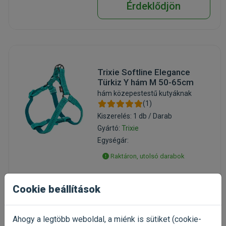
Érdeklődjön
Trixie Softline Elegance
Türkiz Y hám M 50-65cm
hám közepestestű kutyáknak
(1)
Kiszerelés: 1 db / Darab
Gyártó:
Trixie
Egységár:
Raktáron, utolsó darabok
Cookie beállítások
Érdeklődjön
Ahogy a legtöbb weboldal, a miénk is sütiket (cookie-