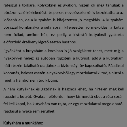
ráfeszül a torkára. Kölyköknél ez gyakori, hiszen ők még tanulják a
pórázon való közlekedést, és persze neveléssel erről is leszoktatható az
idősebb eb, de a
kutyahám
is kifejezetten jó megoldás. A kutyahám
pórázzal kombinálva a séta során kifejezetten jó megoldás, a kutya
nem fullad, amikor húz, ez pedig a kistestű kutyáknál gyakorta
előforduló érzékeny légcső esetén hasznos.
Egyébként a
kutyahám
a kocsiban is jó szolgálatot tehet, mert míg a
nyakörvvel nehéz az autóban rögzíteni a kutyust, addig a
kutyahám
háti részén található csatjához a biztonsági öv kapcsolható. Ráadásul
koccanás, baleset esetén a nyakörvből egy mozdulattal ki tudja húzni a
fejét, a hámból nem tud kibújni.
A
hám kutyáknak
és gazdinak is hasznos lehet, ha hirtelen meg kell
ragadni a kutyát. Gyakran előfordul, hogy kisméretű ebet a séta során
fel kell kapni, ha
kutyahám
van rajta, ez egy mozdulattal megoldható,
ráadásul a nyaka sem sérülhet.
Kutyahám
a munkához