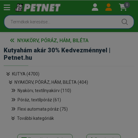
0
NYAKÖRV, PÓRÁZ, HÁM, BILÉTA
Kutyahám akár 30% Kedvezménnyel |
Petnet.hu
KUTYA (4700)
NYAKÖRV, PÓRÁZ, HÁM, BILÉTA (404)
Nyakörv, textílnyakörv (110)
Póráz, textílpóráz (61)
Flexi automata póráz (75)
További kategóriák