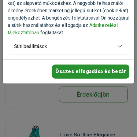
kat) az alapvető működéshez. A nagyobb felhasználói
élmény érdekében marketing jellegű sütiket (cookie-kat)
engedélyezhet. A böngészés folytatásával Ön hozzájárul
Trixie Softline Elegance
a sütik használatához és elfogadja az
Adatkezelési
Türkiz Y hám L 65-80cm
tájékoztatóban
foglaltakat.
hám nagytestű kutyáknak
Kiszerelés: 1 db / Darab
Süti beállítások
Gyártó:
Trixie
Egységár:
Raktáron, utolsó darabok
Összes elfogadása és bezár
Érdeklődjön
Trixie Softline Elegance