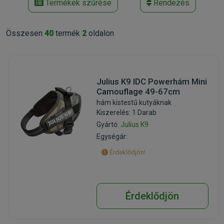
Termékek szűrése
Rendezés
Összesen
40
termék
2
oldalon
Julius K9 IDC Powerhám Mini
Camouflage 49-67cm
hám kistestű kutyáknak
Kiszerelés: 1 Darab
Gyártó:
Julius K9
Egységár:
Érdeklődjön!
Érdeklődjön