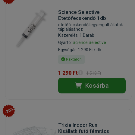
Science Selective
Etetőfecskendő 1db
etetőfecskendő legyengült állatok
táplálásához
Kiszerelés: 1 Darab
Gyártó:
Science Selective
Egységár: 1 290 Ft / db
Raktáron
1 290 Ft
1 518 Ft
Kosárba
-20%
Trixie Indoor Run
Kisállatkifutó fémrács