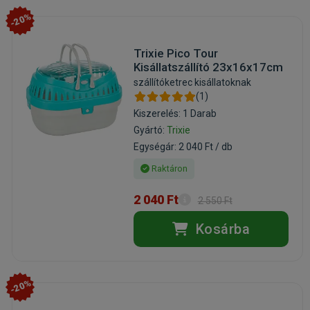
-20%
Trixie Pico Tour
Kisállatszállító 23x16x17cm
szállítóketrec kisállatoknak
(1)
Kiszerelés: 1 Darab
Gyártó:
Trixie
Egységár: 2 040 Ft / db
Raktáron
2 040 Ft
2 550 Ft
Kosárba
-20%