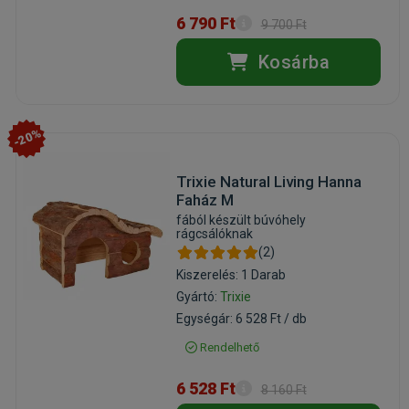
6 790 Ft
9 700 Ft
Kosárba
-20%
Trixie Natural Living Hanna
Faház M
fából készült búvóhely
rágcsálóknak
(2)
Kiszerelés: 1 Darab
Gyártó:
Trixie
Egységár: 6 528 Ft / db
Rendelhető
6 528 Ft
8 160 Ft