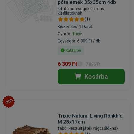
pótelemek 35x35cm 4db
kifutó hörcsögök és más
kisállatoknak
(1)
Kiszerelés: 1 Darab
Gyártó:
Trixie
Egységár: 6 309 Ft / db
Raktáron
6 309 Ft
7 886 Ft
Kosárba
-20%
Trixie Natural Living Rönkhíd
M 28x17cm
fából készült játék rágcsálóknak