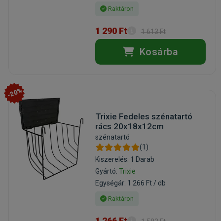
Raktáron
1 290 Ft
1 613 Ft
Kosárba
-20%
Trixie Fedeles szénatartó
rács 20x18x12cm
szénatartó
(1)
Kiszerelés: 1 Darab
Gyártó:
Trixie
Egységár: 1 266 Ft / db
Raktáron
1 266 Ft