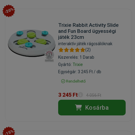
-20%
Trixie Rabbit Activity Slide
and Fun Board ügyességi
játék 23cm
interaktív játék rágcsálóknak
(2)
Kiszerelés: 1 Darab
Gyártó:
Trixie
Egységár: 3 245 Ft / db
Rendelhető
3 245 Ft
4 056 Ft
Kosárba
-15%