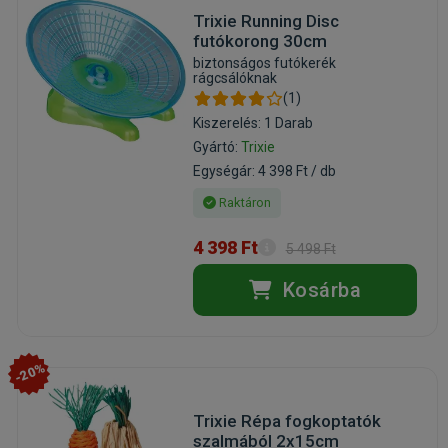
Trixie Running Disc
futókorong 30cm
biztonságos futókerék
rágcsálóknak
(1)
Kiszerelés: 1 Darab
Gyártó:
Trixie
Egységár: 4 398 Ft / db
Raktáron
4 398 Ft
5 498 Ft
Kosárba
-20%
Trixie Répa fogkoptatók
szalmából 2x15cm