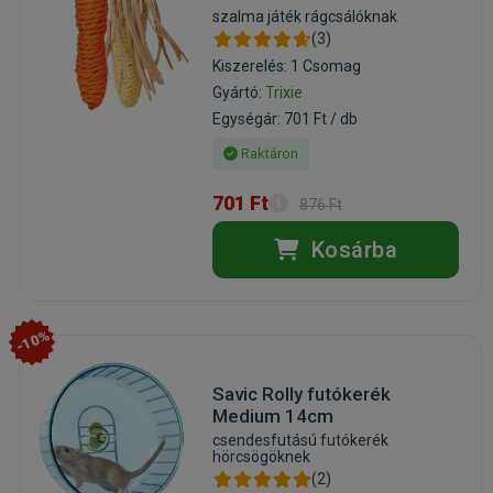
szalma játék rágcsálóknak
(3)
Kiszerelés: 1 Csomag
Gyártó:
Trixie
Egységár: 701 Ft / db
Raktáron
701 Ft
876 Ft
Kosárba
-10%
Savic Rolly futókerék
Medium 14cm
csendesfutású futókerék
hörcsögöknek
(2)