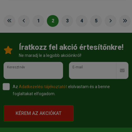
1
2
3
4
5
Íratkozz fel akció értesítőnkre!
Ne maradj le a legjobb akcióinkról!
Keresztnév
E-mail
Az
Adatkezelési tájékoztatót
elolvastam és a benne
foglaltakat elfogadom.
KÉREM AZ AKCIÓKAT