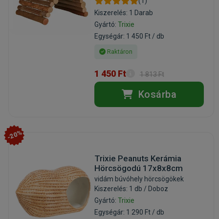
(1)
Kiszerelés: 1 Darab
Gyártó:
Trixie
Egységár: 1 450 Ft / db
Raktáron
1 450 Ft
1 813 Ft
Kosárba
-20%
Trixie Peanuts Kerámia
Hörcsögodú 17x8x8cm
vidám búvóhely hörcsögökek
Kiszerelés: 1 db / Doboz
Gyártó:
Trixie
Egységár: 1 290 Ft / db