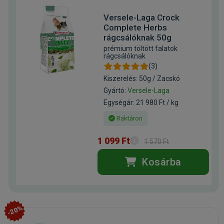
Versele-Laga Crock
Complete Herbs
rágcsálóknak 50g
prémium töltött falatok
rágcsálóknak
(3)
Kiszerelés: 50g / Zacskó
Gyártó:
Versele-Laga
Egységár: 21 980 Ft / kg
Raktáron
1 099 Ft
1 570 Ft
Kosárba
-20%