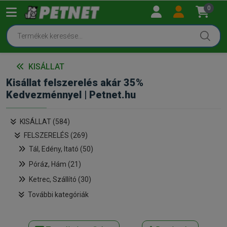
0
KISÁLLAT
Kisállat felszerelés akár 35%
Kedvezménnyel | Petnet.hu
KISÁLLAT (584)
FELSZERELÉS (269)
Tál, Edény, Itató (50)
Póráz, Hám (21)
Ketrec, Szállító (30)
További kategóriák