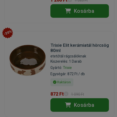
1 583 Ft
Kosárba
-20%
Trixie Elit kerámiatál hörcsög
80ml
etetőtál rágcsálóknak
Kiszerelés: 1 Darab
Gyártó:
Trixie
Egységár: 872 Ft / db
Raktáron
872 Ft
1 090 Ft
Kosárba