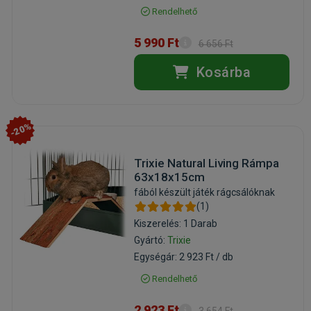
Rendelhető
5 990 Ft
6 656 Ft
Kosárba
-20%
Trixie Natural Living Rámpa
63x18x15cm
fából készült játék rágcsálóknak
(1)
Kiszerelés: 1 Darab
Gyártó:
Trixie
Egységár: 2 923 Ft / db
Rendelhető
2 923 Ft
3 654 Ft