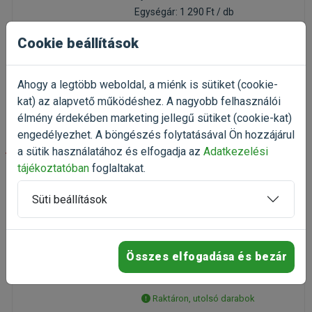
Egységár: 1 290 Ft / db
Raktáron
Cookie beállítások
1 290 Ft
1 613 Ft
Ahogy a legtöbb weboldal, a miénk is sütiket (cookie-
Kosárba
kat) az alapvető működéshez. A nagyobb felhasználói
élmény érdekében marketing jellegű sütiket (cookie-kat)
engedélyezhet. A böngészés folytatásával Ön hozzájárul
-30%
a sütik használatához és elfogadja az
Adatkezelési
tájékoztatóban
foglaltakat.
Stefanplast Midi Gulliver
Süti beállítások
Dove Gray szállitóbox
45x33x35cm
szállítódoboz kisállatoknak
Kiszerelés: 1 Darab
Összes elfogadása és bezár
Gyártó:
Stefanplast
Egységár: 6 790 Ft / db
Raktáron, utolsó darabok