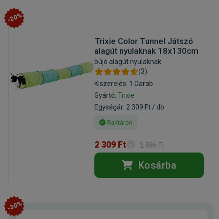
-20%
Trixie Color Tunnel Játszó
alagút nyulaknak 18x130cm
bújó alagút nyulaknak
(3)
Kiszerelés: 1 Darab
Gyártó:
Trixie
Egységár: 2 309 Ft / db
Raktáron
2 309 Ft
2 886 Ft
Kosárba
-30%