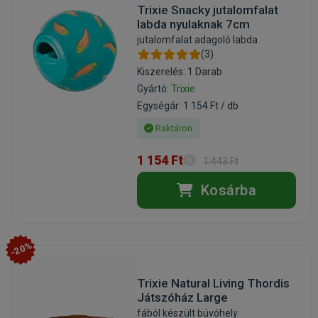
Trixie Snacky jutalomfalat
labda nyulaknak 7cm
jutalomfalat adagoló labda
(3)
Kiszerelés: 1 Darab
Gyártó:
Trixie
Egységár: 1 154 Ft / db
Raktáron
1 154 Ft
1 443 Ft
Kosárba
-20%
Trixie Natural Living Thordis
Játszóház Large
fából készült búvóhely