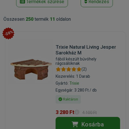
Termékek szűrése
Rendezés
Összesen
250
termék
11
oldalon
-20%
Trixie Natural Living Jesper
Sarokház M
fából készült búvóhely
rágcsálóknak
(2)
Kiszerelés: 1 Darab
Gyártó:
Trixie
Egységár: 3 280 Ft / db
Raktáron
3 280 Ft
4 100 Ft
Kosárba