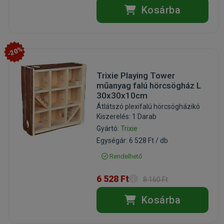
Kosárba
-20%
Trixie Playing Tower
műanyag falú hörcsögház L
30x30x10cm
Átlátszó plexifalú hörcsögházikó
Kiszerelés: 1 Darab
Gyártó:
Trixie
Egységár: 6 528 Ft / db
Rendelhető
6 528 Ft
8 160 Ft
Kosárba