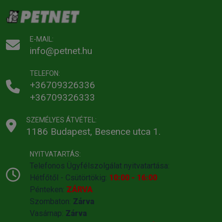
E-MAIL:
info@petnet.hu
TELEFON:
+36709326336
+36709326333
SZEMÉLYES ÁTVÉTEL:
1186 Budapest, Besence utca 1.
NYITVATARTÁS:
Telefonos Ügyfélszolgálat nyitvatartása:
Hétfőtől - Csütörtökig:
10:00 - 16:00
Pénteken:
ZÁRVA
Szombaton:
Zárva
Vasárnap:
Zárva