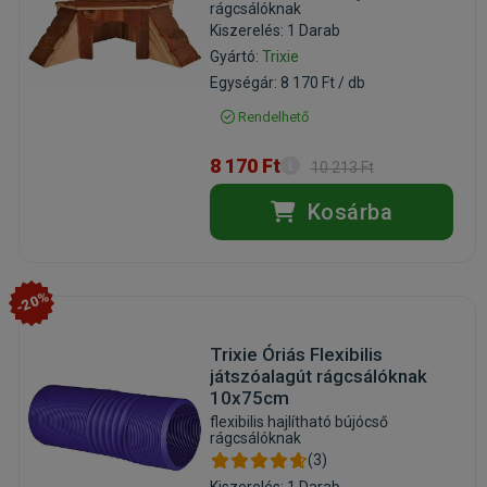
rágcsálóknak
Kiszerelés: 1 Darab
Gyártó:
Trixie
Egységár: 8 170 Ft / db
Rendelhető
8 170 Ft
10 213 Ft
Kosárba
-20%
Trixie Óriás Flexibilis
játszóalagút rágcsálóknak
10x75cm
flexibilis hajlítható bújócső
rágcsálóknak
(3)
Kiszerelés: 1 Darab