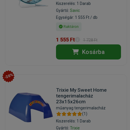
Kiszerelés: 1 Darab
Gyártó:
Savic
Egységár: 1 555 Ft / db
Raktáron
1 555 Ft
1 728 Ft
Kosárba
-20%
Trixie My Sweet Home
tengerimalacház
23x15x26cm
műanyag tengerimalacház
(1)
Kiszerelés: 1 Darab
Gyártó:
Trixie