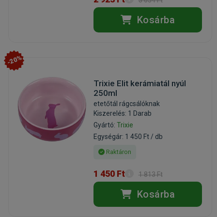
Kosárba
-20%
Trixie Elit kerámiatál nyúl
250ml
etetőtál rágcsálóknak
Kiszerelés: 1 Darab
Gyártó:
Trixie
Egységár: 1 450 Ft / db
Raktáron
1 450 Ft
1 813 Ft
Kosárba