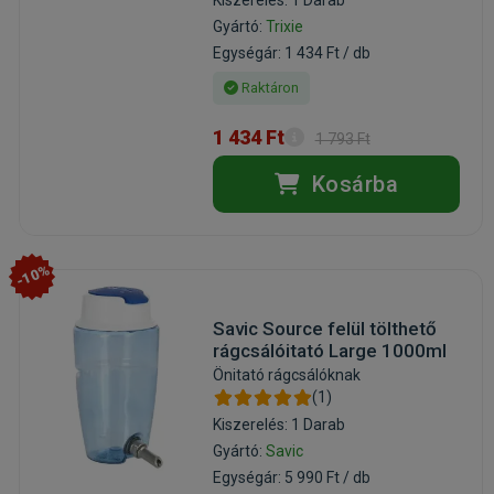
Gyártó:
Trixie
Egységár: 1 434 Ft / db
Raktáron
1 434 Ft
1 793 Ft
Kosárba
-10%
Savic Source felül tölthető
rágcsálóitató Large 1000ml
Önitató rágcsálóknak
(1)
Kiszerelés: 1 Darab
Gyártó:
Savic
Egységár: 5 990 Ft / db