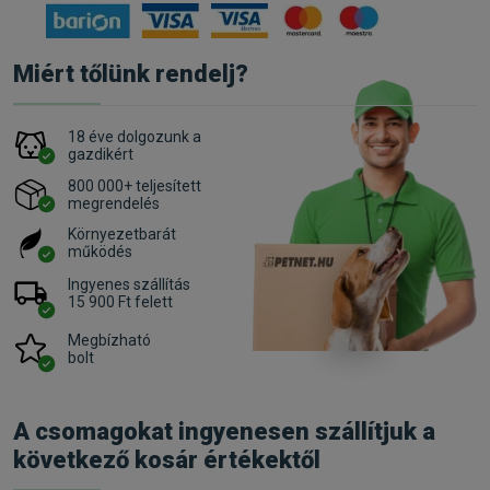
Miért tőlünk rendelj?
18 éve dolgozunk a
gazdikért
800 000+ teljesített
megrendelés
Környezetbarát
működés
Ingyenes szállítás
15 900 Ft felett
Megbízható
bolt
A csomagokat ingyenesen szállítjuk a
következő kosár értékektől