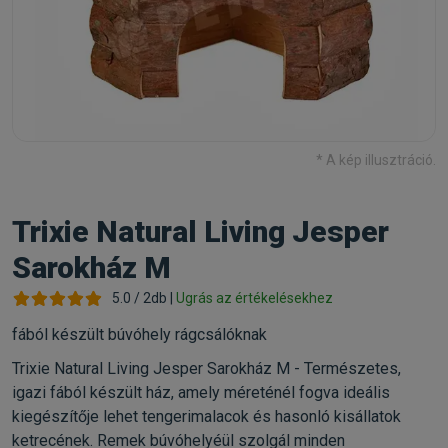
* A kép illusztráció.
Trixie Natural Living Jesper
Sarokház M
5.0 / 2db |
Ugrás az értékelésekhez
fából készült búvóhely rágcsálóknak
Trixie Natural Living Jesper Sarokház M - Természetes,
igazi fából készült ház, amely méreténél fogva ideális
kiegészítője lehet tengerimalacok és hasonló kisállatok
ketrecének. Remek búvóhelyéül szolgál minden