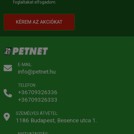
foglaltakat elfogadom.
KÉREM AZ AKCIÓKAT
E-MAIL:
info@petnet.hu
TELEFON:
+36709326336
+36709326333
SZEMÉLYES ÁTVÉTEL:
1186 Budapest, Besence utca 1.
NYITVATARTÁS: