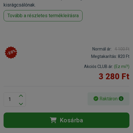
kisrágcsálónak.
Tovább a részletes termékleírásra
Normál ár:
4 100 Ft
-20%
Megtakarítás:
820 Ft
Akciós CLUB ár:
(Ez mi?)
3 280 Ft
Raktáron
Kosárba