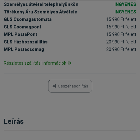
Személyes átvétel telephelyünkön
INGYENES
Törékeny Áru Személyes Átvétele
INGYENES
GLS Csomagautomata
15 990 Ft felett
GLS Csomagpont
15 990 Ft felett
MPL PostaPont
15 990 Ft felett
GLS Házhozszállítás
20 990 Ft felett
MPL Postacsomag
20 990 Ft felett
Részletes szállítási információk
Összehasonlítás
Leírás