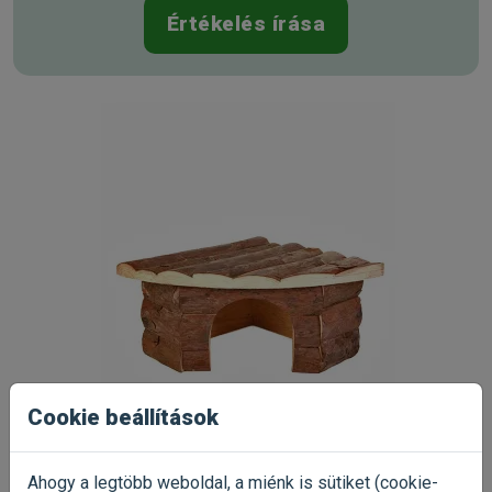
Értékelés írása
Cookie beállítások
5.0
2 értékelés
Ahogy a legtöbb weboldal, a miénk is sütiket (cookie-