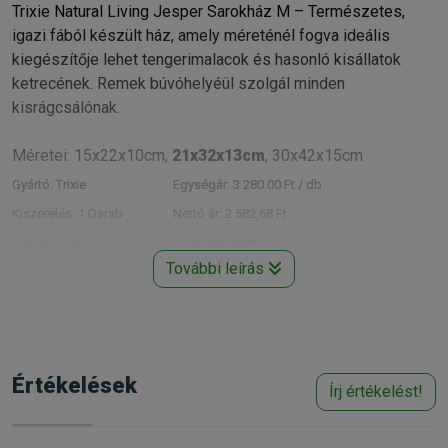
Trixie Natural Living Jesper Sarokház M – Természetes,
igazi fából készült ház, amely méreténél fogva ideális
kiegészítője lehet tengerimalacok és hasonló kisállatok
ketrecének. Remek búvóhelyéül szolgál minden
kisrágcsálónak.
Méretei: 15x22x10cm,
21x32x13cm
, 30x42x15cm
Gyártó:
Trixie
Egységár:
3 280.00 Ft / db
Kiszerelés:
1 Darab
Nettó ár:
2 582,68 Ft
Státusz:
Raktáron
Törékeny:
Nem
További leírás
Állatorvosi:
Nem
Értékelések
Írj értékelést!