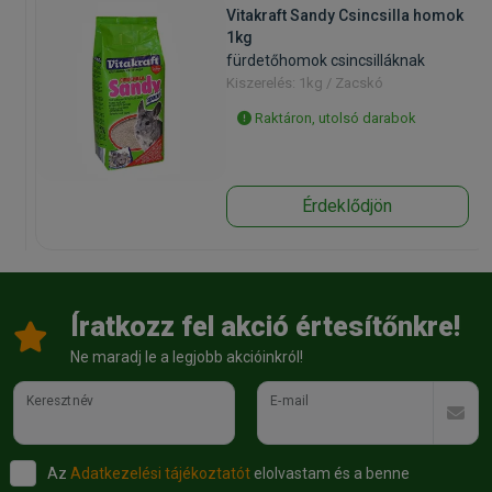
Vitakraft Sandy Csincsilla homok
1kg
fürdetőhomok csincsilláknak
Kiszerelés: 1kg / Zacskó
Raktáron, utolsó darabok
Érdeklődjön
Íratkozz fel akció értesítőnkre!
Ne maradj le a legjobb akcióinkról!
Keresztnév
E-mail
Az
Adatkezelési tájékoztatót
elolvastam és a benne