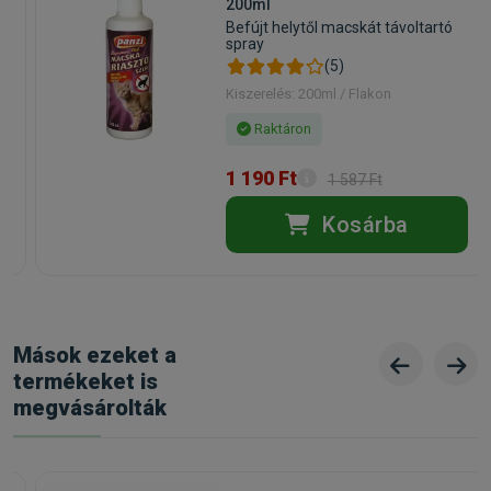
200ml
Befújt helytől macskát távoltartó
spray
(5)
Kiszerelés: 200ml / Flakon
Raktáron
1 190 Ft
1 587 Ft
Kosárba
Mások ezeket a
termékeket is
megvásárolták