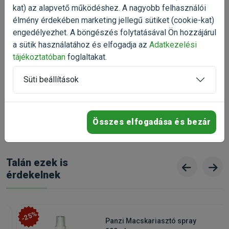
kat) az alapvető működéshez. A nagyobb felhasználói
élmény érdekében marketing jellegű sütiket (cookie-kat)
5
100%
engedélyezhet. A böngészés folytatásával Ön hozzájárul
4
0%
a sütik használatához és elfogadja az
Adatkezelési
3
0%
tájékoztatóban
foglaltakat.
2
0%
Süti beállítások
1
0%
100%
ajánlaná ezt a terméket ismerősének
Összes elfogadása és bezár
Talán ezek is
érdekelnek
-25%
Panzi Macskariasztó spray