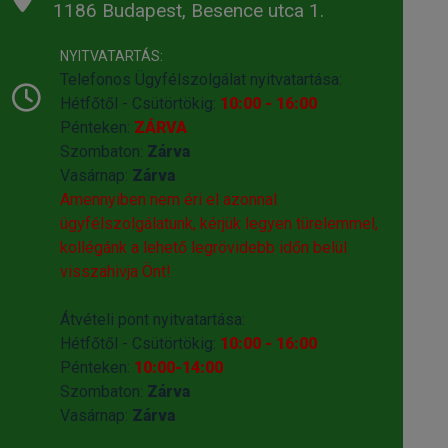
1186 Budapest, Besence utca 1.
NYITVATARTÁS:
Telefonos Ügyfélszolgálat nyitvatartása:
Hétfőtől - Csütörtökig:
10:00 - 16:00
Pénteken:
ZÁRVA
Szombaton:
Zárva
Vasárnap:
Zárva
Amennyiben nem éri el azonnal
ügyfélszolgálatunk, kérjük legyen türelemmel,
kollégánk a lehető legrövidebb időn belül
visszahivja Önt!
Átvételi pont nyitvatartása:
Hétfőtől - Csütörtökig:
10:00 - 16:00
Pénteken:
10:00-14:00
Szombaton:
Zárva
Vasárnap:
Zárva