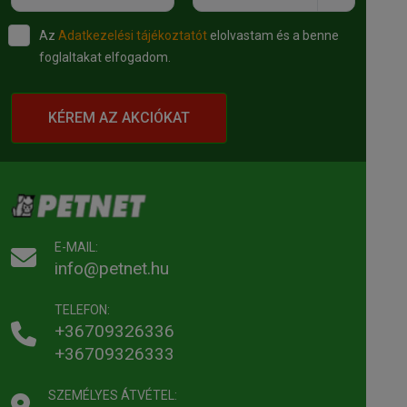
Az
Adatkezelési tájékoztatót
elolvastam és a benne
foglaltakat elfogadom.
KÉREM AZ AKCIÓKAT
E-MAIL:
info@petnet.hu
TELEFON:
+36709326336
+36709326333
SZEMÉLYES ÁTVÉTEL: