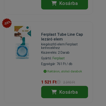
Kosárba
-35%
Ferplast Tube Line Cap
lezáró elem
kiegészítő elem Ferplast
ketrecekhez
Kiszerelés: 2 Darab
Gyártó:
Ferplast
Egységár: 761 Ft / db
Raktáron, utolsó darabok
1 521 Ft
2 340 Ft
Kosárba