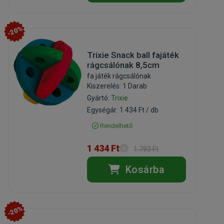
-20%
Trixie Snack ball fajáték
rágcsálónak 8,5cm
fa játék rágcsálónak
Kiszerelés: 1 Darab
Gyártó:
Trixie
Egységár: 1 434 Ft / db
Rendelhető
1 434 Ft
1 793 Ft
Kosárba
-20%