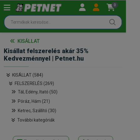
0
KISÁLLAT
Kisállat felszerelés akár 35%
Kedvezménnyel | Petnet.hu
KISÁLLAT (584)
FELSZERELÉS (269)
Tál, Edény, Itató (50)
Póráz, Hám (21)
Ketrec, Szállító (30)
További kategóriák