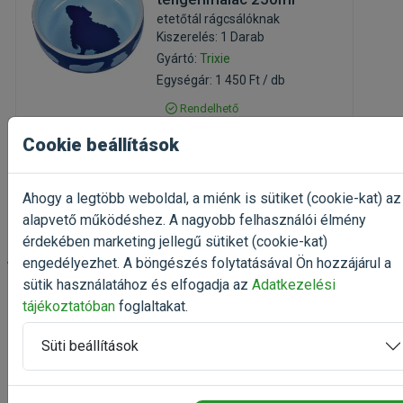
etetőtál rágcsálóknak
Kiszerelés: 1 Darab
Gyártó:
Trixie
Egységár: 1 450 Ft / db
Rendelhető
Cookie beállítások
1 450 Ft
1 813 Ft
Kosárba
Ahogy a legtöbb weboldal, a miénk is sütiket (cookie-kat) az
alapvető működéshez. A nagyobb felhasználói élmény
érdekében marketing jellegű sütiket (cookie-kat)
-20%
engedélyezhet. A böngészés folytatásával Ön hozzájárul a
sütik használatához és elfogadja az
Adatkezelési
Trixie Cuddly Cave
tájékoztatóban
foglaltakat.
szőrmés alvótáska
14x12cm
Süti beállítások
ketrecben felakasztható
függőfekhely
Kiszerelés: 1 Darab