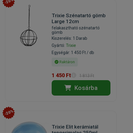
-20%
Trixie Szénatartó gömb
Large 12cm
felakasztható szénatartó
gömb
Kiszerelés: 1 Darab
Gyártó:
Trixie
Egységár: 1 450 Ft / db
Raktáron
1 450 Ft
1 813 Ft
Kosárba
-20%
Trixie Elit kerámiatál
tengerimalac 250ml