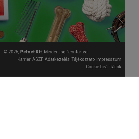
© 2026,
Petnet Kft.
Minden jog fenntartva.
Karrier
ÁSZF
Adatkezelési Tájékoztató
Impresszum
Cookie beállítások