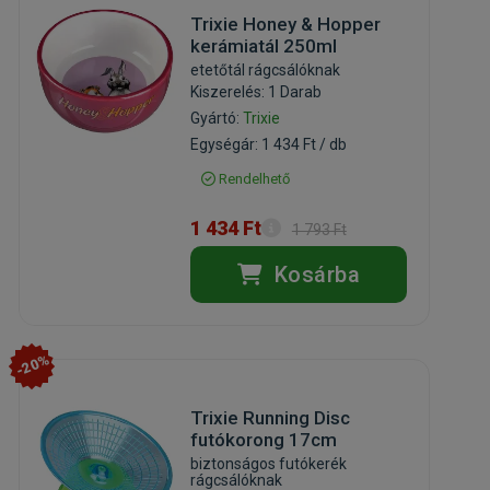
Trixie Honey & Hopper
kerámiatál 250ml
etetőtál rágcsálóknak
Kiszerelés: 1 Darab
Gyártó:
Trixie
Egységár: 1 434 Ft / db
Rendelhető
1 434 Ft
1 793 Ft
Kosárba
-20%
Trixie Running Disc
futókorong 17cm
biztonságos futókerék
rágcsálóknak