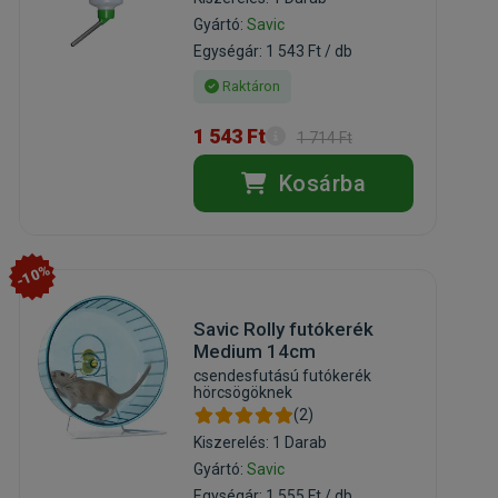
Gyártó:
Savic
Egységár: 1 543 Ft / db
Raktáron
1 543 Ft
1 714 Ft
Kosárba
-10%
Savic Rolly futókerék
Medium 14cm
csendesfutású futókerék
hörcsögöknek
(2)
Kiszerelés: 1 Darab
Gyártó:
Savic
Egységár: 1 555 Ft / db