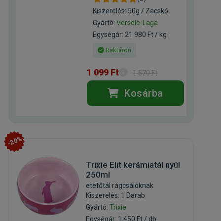
Kiszerelés: 50g / Zacskó
Gyártó:
Versele-Laga
Egységár: 21 980 Ft / kg
Raktáron
1 099 Ft
1 570 Ft
Kosárba
-20%
Trixie Elit kerámiatál nyúl
250ml
etetőtál rágcsálóknak
Kiszerelés: 1 Darab
Gyártó:
Trixie
Egységár: 1 450 Ft / db