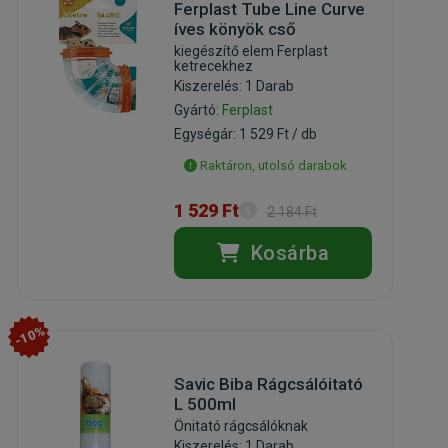
Ferplast Tube Line Curve
íves könyök cső
kiegészítő elem Ferplast
ketrecekhez
Kiszerelés: 1 Darab
Gyártó:
Ferplast
Egységár: 1 529 Ft / db
Raktáron, utolsó darabok
1 529 Ft
2 184 Ft
Kosárba
-10%
Savic Biba Rágcsálóitató
L 500ml
Önitató rágcsálóknak
Kiszerelés: 1 Darab