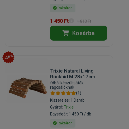
Raktáron
1 450 Ft
1 813 Ft
Kosárba
-20%
Trixie Natural Living
Rönkhíd M 28x17cm
fából készült játék
rágcsálóknak
(1)
Kiszerelés: 1 Darab
Gyártó:
Trixie
Egységár: 1 450 Ft / db
Raktáron