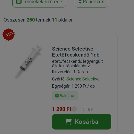
Termékek szűrése
Rendezés
Összesen
250
termék
11
oldalon
-15%
Science Selective
Etetőfecskendő 1db
etetőfecskendő legyengült
állatok táplálásához
Kiszerelés: 1 Darab
Gyártó:
Science Selective
Egységár: 1 290 Ft / db
Raktáron
1 290 Ft
1 518 Ft
Kosárba