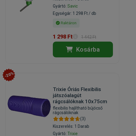
Gyártó:
Savic
Egységár: 1 298 Ft / db
Raktáron
1 298 Ft
1 442 Ft
Kosárba
-20%
Trixie Óriás Flexibilis
játszóalagút
rágcsálóknak 10x75cm
flexibilis hajlítható bújócső
rágcsálóknak
(3)
Kiszerelés: 1 Darab
Gyártó:
Trixie