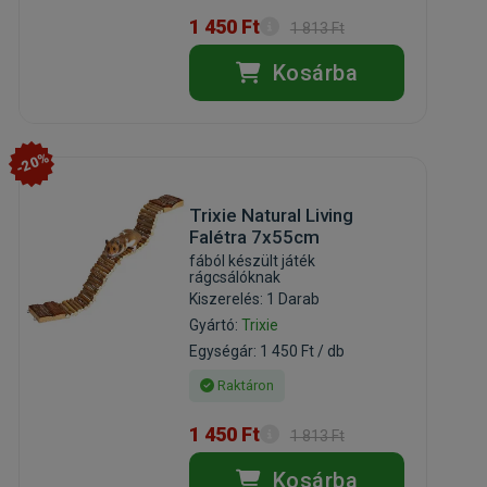
1 450 Ft
1 813 Ft
Kosárba
-20%
Trixie Natural Living
Falétra 7x55cm
fából készült játék
rágcsálóknak
Kiszerelés: 1 Darab
Gyártó:
Trixie
Egységár: 1 450 Ft / db
Raktáron
1 450 Ft
1 813 Ft
Kosárba