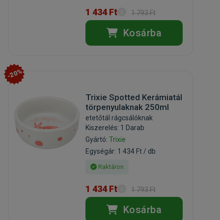
1 434 Ft
1 793 Ft
Kosárba
-20%
Trixie Spotted Kerámiatál
törpenyulaknak 250ml
etetőtál rágcsálóknak
Kiszerelés: 1 Darab
Gyártó:
Trixie
Egységár: 1 434 Ft / db
Raktáron
1 434 Ft
1 793 Ft
Kosárba