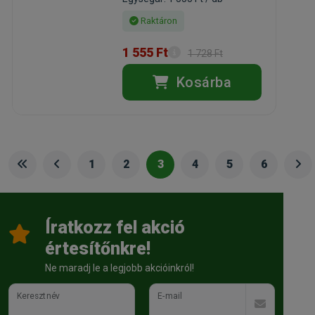
Raktáron
1 555 Ft
1 728 Ft
Kosárba
1
2
3
4
5
6
Íratkozz fel akció
értesítőnkre!
Ne maradj le a legjobb akcióinkról!
Keresztnév
E-mail