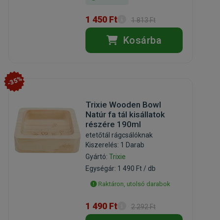
1 450 Ft
1 813 Ft
Kosárba
-35%
Trixie Wooden Bowl
Natúr fa tál kisállatok
részére 190ml
etetőtál rágcsálóknak
Kiszerelés: 1 Darab
Gyártó:
Trixie
Egységár: 1 490 Ft / db
Raktáron, utolsó darabok
1 490 Ft
2 292 Ft