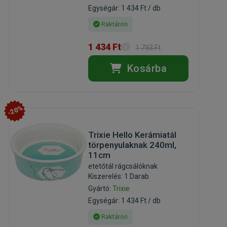
Egységár: 1 434 Ft / db
Raktáron
1 434 Ft
1 793 Ft
Kosárba
-20%
Trixie Hello Kerámiatál
törpenyulaknak 240ml,
11cm
etetőtál rágcsálóknak
Kiszerelés: 1 Darab
Gyártó:
Trixie
Egységár: 1 434 Ft / db
Raktáron