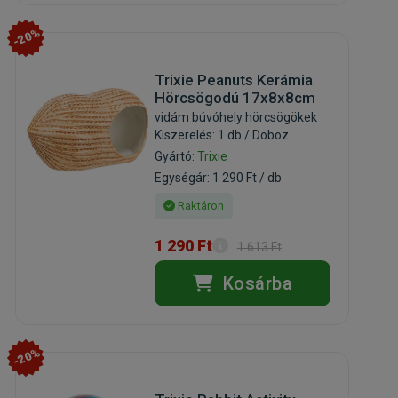
-20%
Trixie Peanuts Kerámia
Hörcsögodú 17x8x8cm
vidám búvóhely hörcsögökek
Kiszerelés: 1 db / Doboz
Gyártó:
Trixie
Egységár: 1 290 Ft / db
Raktáron
1 290 Ft
1 613 Ft
Kosárba
-20%