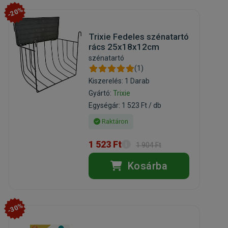
-20%
Trixie Fedeles szénatartó
rács 25x18x12cm
szénatartó
(1)
Kiszerelés: 1 Darab
Gyártó:
Trixie
Egységár: 1 523 Ft / db
Raktáron
1 523 Ft
1 904 Ft
Kosárba
-30%