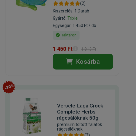
(2)
Kiszerelés: 1 Darab
Gyártó:
Trixie
Egységár: 1 450 Ft / db
Raktáron
1 450 Ft
1 813 Ft
Kosárba
-30%
Versele-Laga Crock
Complete Herbs
rágcsálóknak 50g
prémium töltött falatok
rágcsálóknak
(3)