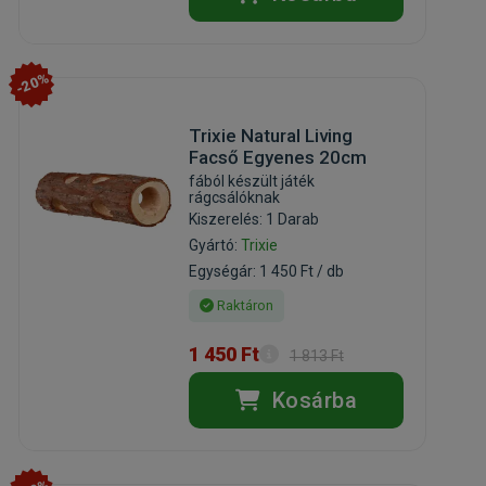
-20%
Trixie Natural Living
Facső Egyenes 20cm
fából készült játék
rágcsálóknak
Kiszerelés: 1 Darab
Gyártó:
Trixie
Egységár: 1 450 Ft / db
Raktáron
1 450 Ft
1 813 Ft
Kosárba