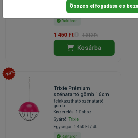
Gyártó:
Trixie
Összes elfogadása és bez
Egységár: 1 450 Ft / db
Raktáron
1 450 Ft
1 813 Ft
Kosárba
-20%
Trixie Prémium
szénatartó gömb 16cm
felakasztható szénatartó
gömb
Kiszerelés: 1 Doboz
Gyártó:
Trixie
Egységár: 1 450 Ft / db
Raktáron