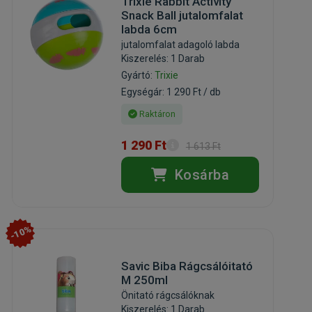
Trixie Rabbit Activity
Snack Ball jutalomfalat
labda 6cm
jutalomfalat adagoló labda
Kiszerelés: 1 Darab
Gyártó:
Trixie
Egységár: 1 290 Ft / db
Raktáron
1 290 Ft
1 613 Ft
Kosárba
-10%
Savic Biba Rágcsálóitató
M 250ml
Önitató rágcsálóknak
Kiszerelés: 1 Darab