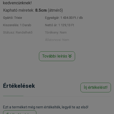
kedvencünknek!
Kapható méretek:
8.5cm
(átmérő)
Gyártó:
Trixie
Egységár:
1 434.00 Ft / db
Kiszerelés:
1 Darab
Nettó ár:
1 129,13 Ft
Státusz:
Rendelhető
Törékeny:
Nem
Állatorvosi:
Nem
További leírás
Értékelések
Írj értékelést!
Ezt a terméket még nem értékelték, legyél te az első!