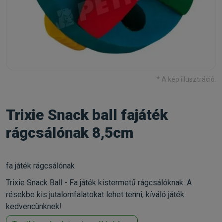
* A kép illusztráció.
Trixie Snack ball fajáték
rágcsálónak 8,5cm
fa játék rágcsálónak
Trixie Snack Ball - Fa játék kistermetű rágcsálóknak. A
résekbe kis jutalomfalatokat lehet tenni, kíváló játék
kedvencünknek!