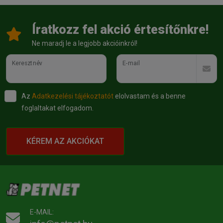
Íratkozz fel akció értesítőnkre!
Ne maradj le a legjobb akcióinkról!
Keresztnév
E-mail
Az
Adatkezelési tájékoztatót
elolvastam és a benne
foglaltakat elfogadom.
KÉREM AZ AKCIÓKAT
E-MAIL: