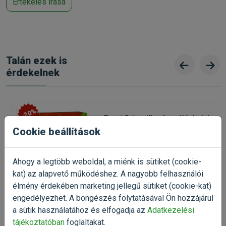
Értékelés írása
Talán ezek is
érdekelnek
-20%
Panzi Csincsilla rágcsálóeledel
400g
Cookie beállítások
csincsilla eledel, eleség
Kiszerelés: 400g / Doboz
Ahogy a legtöbb weboldal, a miénk is sütiket (cookie-
Raktáron
kat) az alapvető működéshez. A nagyobb felhasználói
élmény érdekében marketing jellegű sütiket (cookie-kat)
1 223 Ft
1 529 Ft
engedélyezhet. A böngészés folytatásával Ön hozzájárul
Kosárba
a sütik használatához és elfogadja az
Adatkezelési
tájékoztatóban
foglaltakat.