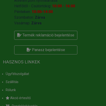
Átvételi pont nyitvatartása:
Hétfőtől - Csütörtökig:
10:00 - 16:00
Pénteken:
10:00-14:00
Szombaton:
Zárva
Vasárnap:
Zárva
Termék reklamáció bejelentése
Panasz bejelentése
HASZNOS LINKEK
Ügyfélszolgálat
Szállítás
Rólunk
Akció értesítő