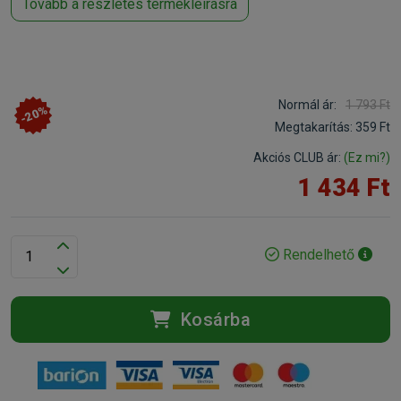
Tovább a részletes termékleírásra
Normál ár:
1 793 Ft
-20%
Megtakarítás:
359 Ft
Akciós CLUB ár:
(Ez mi?)
1 434 Ft
Rendelhető
Kosárba