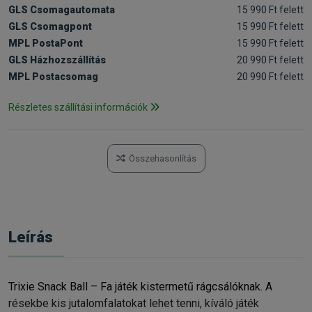
GLS Csomagautomata
15 990 Ft felett
GLS Csomagpont
15 990 Ft felett
MPL PostaPont
15 990 Ft felett
GLS Házhozszállítás
20 990 Ft felett
MPL Postacsomag
20 990 Ft felett
Részletes szállítási információk
Összehasonlítás
Leírás
Trixie Snack Ball – Fa játék kistermetű rágcsálóknak. A
résekbe kis jutalomfalatokat lehet tenni, kíváló játék