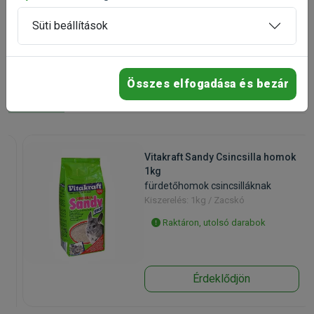
Süti beállítások
Mások ezeket a
termékeket is
Összes elfogadása és bezár
megvásárolták
Vitakraft Sandy Csincsilla homok
1kg
fürdetőhomok csincsilláknak
Kiszerelés: 1kg / Zacskó
Raktáron, utolsó darabok
Érdeklődjön