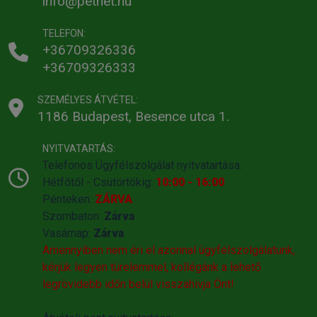
info@petnet.hu
TELEFON:
+36709326336
+36709326333
SZEMÉLYES ÁTVÉTEL:
1186 Budapest, Besence utca 1.
NYITVATARTÁS:
Telefonos Ügyfélszolgálat nyitvatartása:
Hétfőtől - Csütörtökig:
10:00 - 16:00
Pénteken:
ZÁRVA
Szombaton:
Zárva
Vasárnap:
Zárva
Amennyiben nem éri el azonnal ügyfélszolgálatunk,
kérjük legyen türelemmel, kollégánk a lehető
legrövidebb időn belül visszahivja Önt!