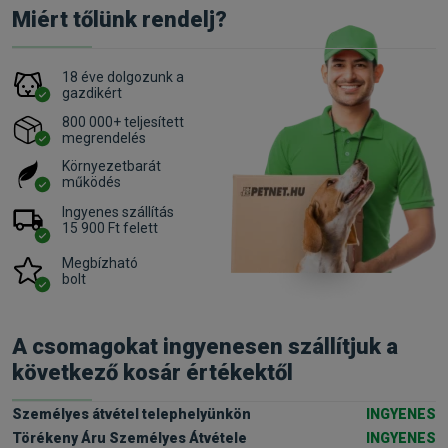
Miért tőlünk rendelj?
18 éve dolgozunk a
gazdikért
800 000+ teljesített
megrendelés
Környezetbarát
működés
Ingyenes szállítás
15 900 Ft felett
Megbízható
bolt
A csomagokat ingyenesen szállítjuk a
következő kosár értékektől
Személyes átvétel telephelyünkön
INGYENES
Törékeny Áru Személyes Átvétele
INGYENES