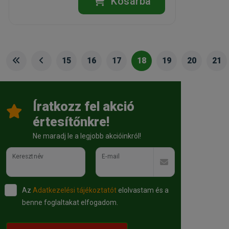
Kosárba
15
16
17
18
19
20
21
Íratkozz fel akció
értesítőnkre!
Ne maradj le a legjobb akcióinkról!
Keresztnév
E-mail
Az
Adatkezelési tájékoztatót
elolvastam és a
benne foglaltakat elfogadom.