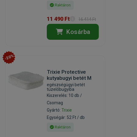
Raktáron
11 490 Ft
16 414 Ft
Kosárba
-20%
Trixie Protective
kutyabugyi betét M
egészségügyi betét
tüzelőbugyiba
Kiszerelés: 10 db /
Csomag
Gyártó:
Trixie
Egységár: 52 Ft / db
Raktáron