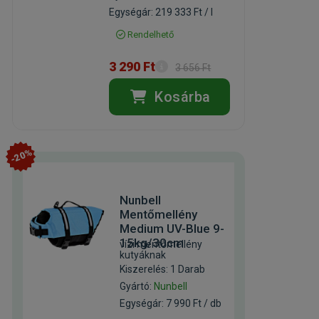
Egységár: 219 333 Ft / l
Rendelhető
3 290 Ft
3 656 Ft
Kosárba
-20%
Nunbell
Mentőmellény
Medium UV-Blue 9-
15kg/30cm
vízi mentőmellény
kutyáknak
Kiszerelés: 1 Darab
Gyártó:
Nunbell
Egységár: 7 990 Ft / db