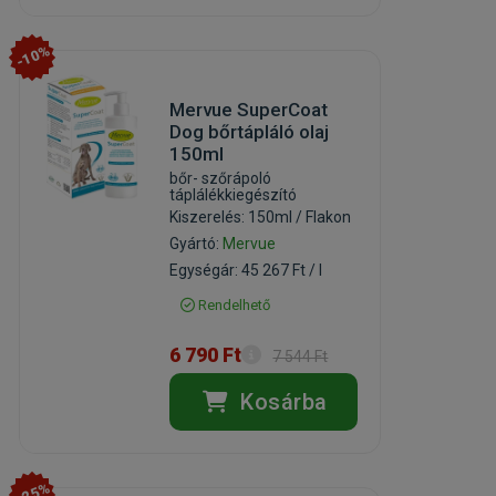
-10%
Mervue SuperCoat
Dog bőrtápláló olaj
150ml
bőr- szőrápoló
táplálékkiegészító
Kiszerelés: 150ml / Flakon
Gyártó:
Mervue
Egységár: 45 267 Ft / l
Rendelhető
6 790 Ft
7 544 Ft
Kosárba
-25%