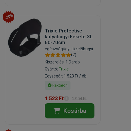
-20%
Trixie Protective
kutyabugyi Fekete XL
60-70cm
egészségügyi tüzelőbugyi
(2)
Kiszerelés: 1 Darab
Gyártó:
Trixie
Egységár: 1 523 Ft / db
Raktáron
1 523 Ft
1 904 Ft
Kosárba