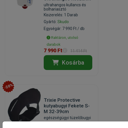
ultrahangos kullancs és
bolhariasztó
Kiszerelés: 1 Darab
Gyártó:
Skudo
Egységár: 7 990 Ft / db
Raktáron, utolsó
darabok
7 990 Ft
11 414 Ft
Kosárba
-20%
Trixie Protective
kutyabugyi Fekete S-
M 32-39cm
egészségügyi tüzelőbugyi
(5)