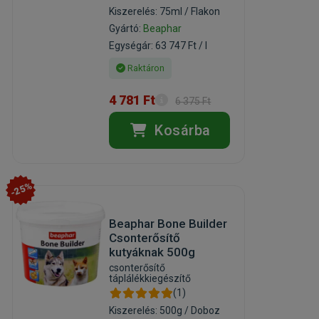
Kiszerelés: 75ml / Flakon
Gyártó:
Beaphar
Egységár: 63 747 Ft / l
Raktáron
4 781 Ft
6 375 Ft
Kosárba
-25%
Beaphar Bone Builder
Csonterősítő
kutyáknak 500g
csonterősítő
táplálékkiegészítő
(1)
Kiszerelés: 500g / Doboz