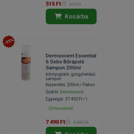
515 Ft
644 Ft
Kosárba
-25%
Dermoscent Essential
6 Sebo Bőrápoló
Sampon 200ml
bőrnyugtató, gyógyhatású
sampon
Kiszerelés: 200ml / Flakon
Gyártó:
Dermoscent
Egységár: 37 450 Ft / l
Rendelhető
7 490 Ft
9 987 Ft