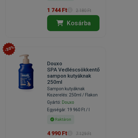
1 744 Ft
2 180 Ft
Kosárba
-30%
Douxo
SPA Vedléscsökkentő
sampon kutyáknak
250ml
Sampon kutyáknak
Kiszerelés: 250ml / Flakon
Gyártó:
Douxo
Egységár: 19 960 Ft / l
Raktáron
4 990 Ft
7 129 Ft