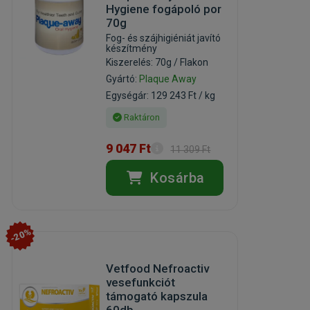
Hygiene fogápoló por
70g
Fog- és szájhigiéniát javító
készítmény
Kiszerelés: 70g / Flakon
Gyártó:
Plaque Away
Egységár: 129 243 Ft / kg
Raktáron
9 047 Ft
11 309 Ft
Kosárba
-20%
Vetfood Nefroactiv
vesefunkciót
támogató kapszula
60db