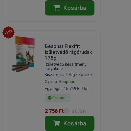
Kosárba
-25%
Beaphar Flexifit
ízületvédő rágórudak
175g
Ízületvédő készítmény
kutyáknak
Kiszerelés: 175g / Zacskó
Gyártó:
Beaphar
Egységár: 15 749 Ft / kg
Raktáron
2 756 Ft
3 675 Ft
Kosárba