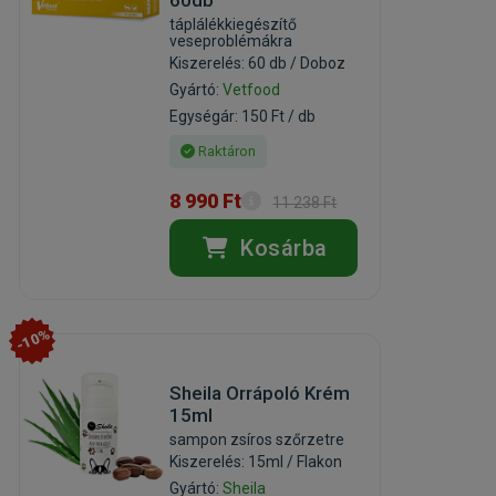
táplálékkiegészítő
veseproblémákra
Kiszerelés: 60 db / Doboz
Gyártó:
Vetfood
Egységár: 150 Ft / db
Raktáron
8 990 Ft
11 238 Ft
Kosárba
-10%
Sheila Orrápoló Krém
15ml
sampon zsíros szőrzetre
Kiszerelés: 15ml / Flakon
Gyártó:
Sheila