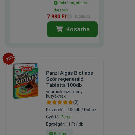
Raktáron, utolsó
darabok
7 990 Ft
9 988 Ft
Kosárba
-20%
Panzi Algás Biotinos
Szőr regeneráló
Tabletta 100db
vitaminkészítmény
kutyáknak
(3)
Kiszerelés: 100 db / Doboz
Gyártó:
Panzi
Egységár: 11 Ft / db
Raktáron