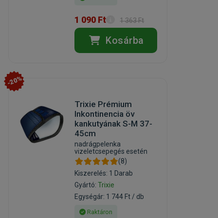
1 090 Ft
1 363 Ft
Kosárba
-20%
Trixie Prémium
Inkontinencia öv
kankutyának S-M 37-
45cm
nadrágpelenka
vizeletcsepegés esetén
(8)
Kiszerelés: 1 Darab
Gyártó:
Trixie
Egységár: 1 744 Ft / db
Raktáron