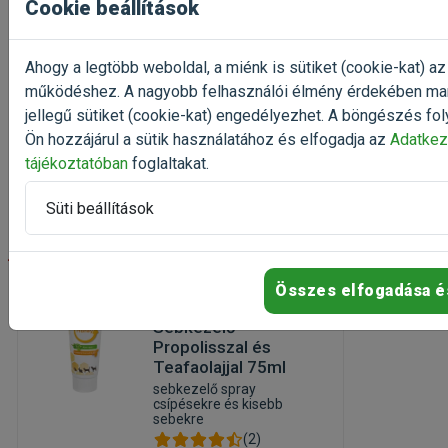
Cookie beállítások
Kiszerelés: 1 Darab
Gyártó:
Trixie
Egységár: 1 082 Ft / db
Ahogy a legtöbb weboldal, a miénk is sütiket (cookie-kat) az
Raktáron
működéshez. A nagyobb felhasználói élmény érdekében ma
jellegű sütiket (cookie-kat) engedélyezhet. A böngészés fol
1 082 Ft
1 353 Ft
Ön hozzájárul a sütik használatához és elfogadja az
Adatkez
tájékoztatóban
foglaltakat.
Kosárba
Süti beállítások
-25%
Összes elfogadása é
Beaphar Wound Spray
Sebkezelő
Propolisszal és
Teafaolajjal 75ml
sebkezelő spray
csípésekre és kisebb
sebekre
(2)