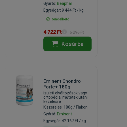
Gyártó:
Beaphar
Egységár: 9 444 Ft / kg
Rendelhető
4 722 Ft
6 296 Ft
Kosárba
Eminent Chondro
Forte+ 180g
izületi elváltozások vagy
ortopédiai műtétek utáni
kezelésre
Kiszerelés: 180g / Flakon
Gyártó:
Eminent
Egységár: 42 167 Ft / kg