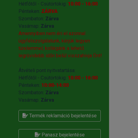
Hétfőtől - Csütörtökig:
10:00 - 16:00
Pénteken:
ZÁRVA
Szombaton:
Zárva
Vasárnap:
Zárva
Amennyiben nem éri el azonnal
ügyfélszolgálatunk, kérjük legyen
türelemmel, kollégánk a lehető
legrövidebb időn belül visszahivja Önt!
Átvételi pont nyitvatartása:
Hétfőtől - Csütörtökig:
10:00 - 16:00
Pénteken:
10:00-14:00
Szombaton:
Zárva
Vasárnap:
Zárva
Termék reklamáció bejelentése
Panasz bejelentése