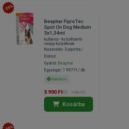
-25%
Beaphar FiproTec
Spot On Dog Medium
3x1,34ml
kullancs- és bolhairtó
csepp kutyáknak
Kiszerelés: 3 pipetta /
Doboz
Gyártó:
Beaphar
Egységár: 1 997 Ft / db
Raktáron
5 990 Ft
7 987 Ft
Kosárba
-30%