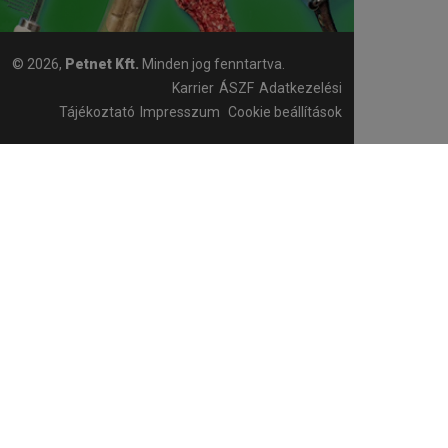
© 2026,
Petnet Kft.
Minden jog fenntartva.
Karrier
ÁSZF
Adatkezelési
Tájékoztató
Impresszum
Cookie beállítások