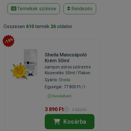
Termékek szűrése
Rendezés
Összesen
610
termék
26
oldalon
-10%
Sheila Mancsápoló
Krém 50ml
sampon zsíros szőrzetre
Kiszerelés: 50ml / Flakon
Gyártó:
Sheila
Egységár: 77 800 Ft / l
Rendelhető
3 890 Ft
4 322 Ft
Kosárba