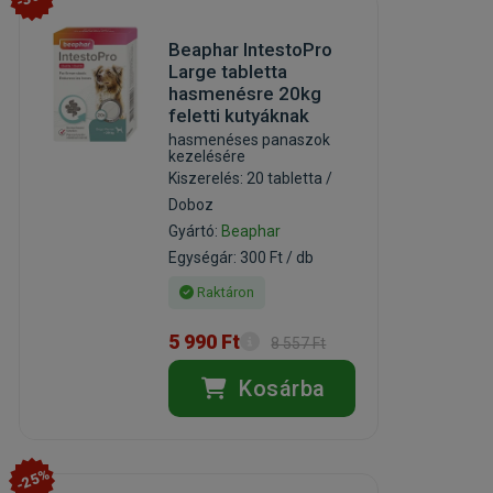
Beaphar IntestoPro
Large tabletta
hasmenésre 20kg
feletti kutyáknak
hasmenéses panaszok
kezelésére
Kiszerelés: 20 tabletta /
Doboz
Gyártó:
Beaphar
Egységár: 300 Ft / db
Raktáron
5 990 Ft
8 557 Ft
Kosárba
-25%