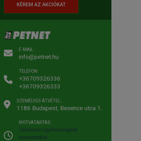
KÉREM AZ AKCIÓKAT
E-MAIL:
info@petnet.hu
TELEFON:
+36709326336
+36709326333
SZEMÉLYES ÁTVÉTEL:
1186 Budapest, Besence utca 1.
NYITVATARTÁS:
Telefonos Ügyfélszolgálat
nyitvatartása: