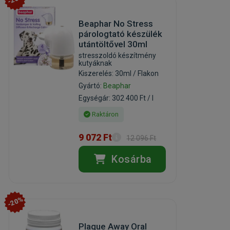
Beaphar No Stress
párologtató készülék
utántöltővel 30ml
stresszoldó készítmény
kutyáknak
Kiszerelés: 30ml / Flakon
Gyártó:
Beaphar
Egységár: 302 400 Ft / l
Raktáron
9 072 Ft
12 096 Ft
Kosárba
-20%
Plaque Away Oral