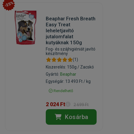
-25%
Beaphar Fresh Breath
Easy Treat
leheletjavító
jutalomfalat
kutyáknak 150g
Fog- és szájhigiéniát javító
készítmény
(1)
Kiszerelés: 150g / Zacskó
Gyártó:
Beaphar
Egységár: 13 493 Ft / kg
Rendelhető
2 024 Ft
2 699 Ft
Kosárba