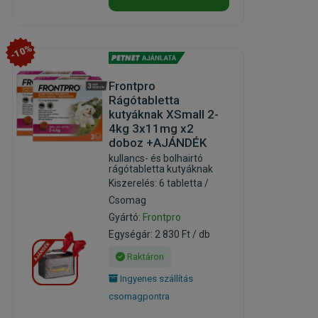
-10%
Frontpro
Rágótabletta
kutyáknak XSmall 2-
4kg 3x11mg x2
doboz +AJÁNDÉK
kullancs- és bolhairtó
rágótabletta kutyáknak
Kiszerelés: 6 tabletta /
Csomag
Gyártó:
Frontpro
Egységár: 2 830 Ft / db
Raktáron
Ingyenes szállítás
csomagpontra