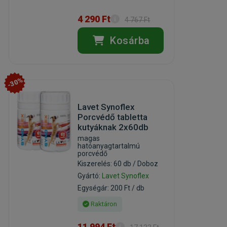
4 290 Ft
4 767 Ft
Kosárba
-30%
Lavet Synoflex
Porcvédő tabletta
kutyáknak 2x60db
magas
hatóanyagtartalmú
porcvédő
Kiszerelés: 60 db / Doboz
Gyártó:
Lavet Synoflex
Egységár: 200 Ft / db
Raktáron
11 994 Ft