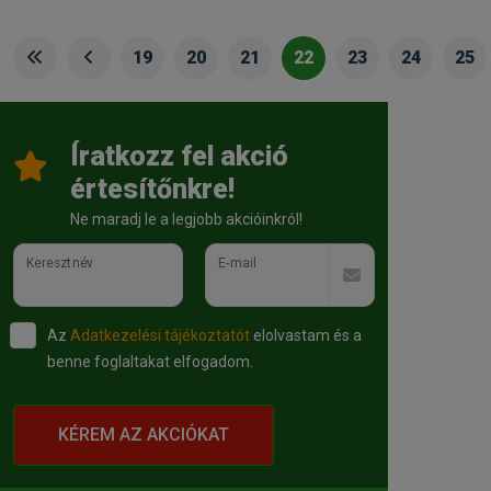
19
20
21
22
23
24
25
Íratkozz fel akció
értesítőnkre!
Ne maradj le a legjobb akcióinkról!
Keresztnév
E-mail
Az
Adatkezelési tájékoztatót
elolvastam és a
benne foglaltakat elfogadom.
KÉREM AZ AKCIÓKAT