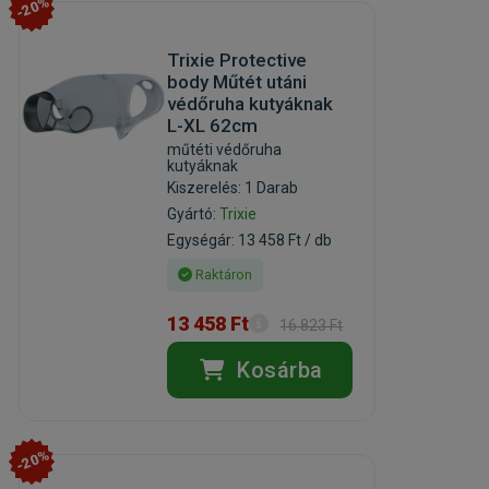
-20%
Trixie Protective
body Műtét utáni
védőruha kutyáknak
L-XL 62cm
műtéti védőruha
kutyáknak
Kiszerelés: 1 Darab
Gyártó:
Trixie
Egységár: 13 458 Ft / db
Raktáron
13 458 Ft
16 823 Ft
Kosárba
-20%