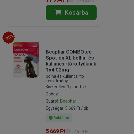
17 133 Ft
Kosárba
-25%
Beaphar COMBOtec
Spot-on XL bolha- és
kullancsirtó kutyáknak
1x4,02mg
bolha és kullancsirtó
készítmény
Kiszerelés: 1 pipetta /
Doboz
Gyártó:
Beaphar
Egységár: 5 669 Ft / db
Raktáron
5 669 Ft
7 559 Ft