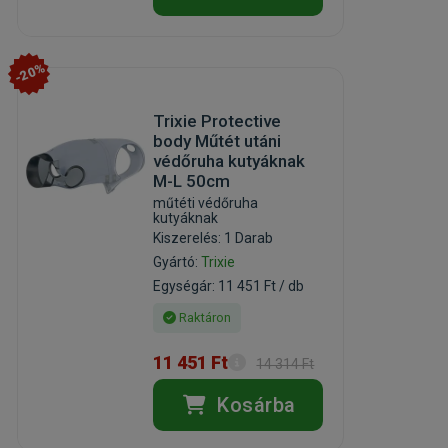
-20%
Trixie Protective
body Műtét utáni
védőruha kutyáknak
M-L 50cm
műtéti védőruha
kutyáknak
Kiszerelés: 1 Darab
Gyártó:
Trixie
Egységár: 11 451 Ft / db
Raktáron
11 451 Ft
14 314 Ft
Kosárba