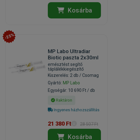
Kosárba
-25%
MP Labo Ultradiar
Biotic paszta 2x30ml
emésztést segítő
táplálékkiegészítő
Kiszerelés: 2 db / Csomag
Gyártó:
MP Labo
Egységár: 10 690 Ft / db
Raktáron
Ingyenes házhozszállítás
21 380 Ft
28 507 Ft
Kosárba