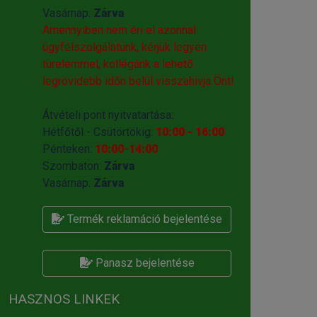
Vasárnap:
Zárva
Amennyiben nem éri el azonnal
ügyfélszolgálatunk, kérjük legyen
türelemmel, kollégánk a lehető
legrövidebb időn belül visszahivja Önt!
Átvételi pont nyitvatartása:
Hétfőtől - Csütörtökig:
10:00 - 16:00
Pénteken:
10:00-14:00
Szombaton:
Zárva
Vasárnap:
Zárva
Termék reklamáció bejelentése
Panasz bejelentése
HASZNOS LINKEK