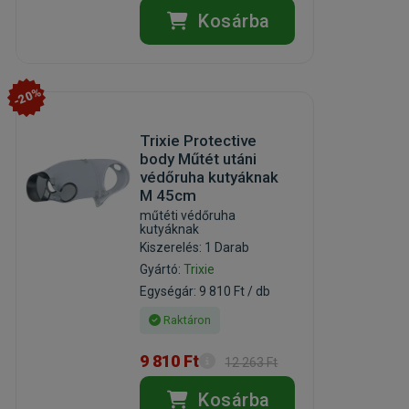
Kosárba
-20%
Trixie Protective
body Műtét utáni
védőruha kutyáknak
M 45cm
műtéti védőruha
kutyáknak
Kiszerelés: 1 Darab
Gyártó:
Trixie
Egységár: 9 810 Ft / db
Raktáron
9 810 Ft
12 263 Ft
Kosárba