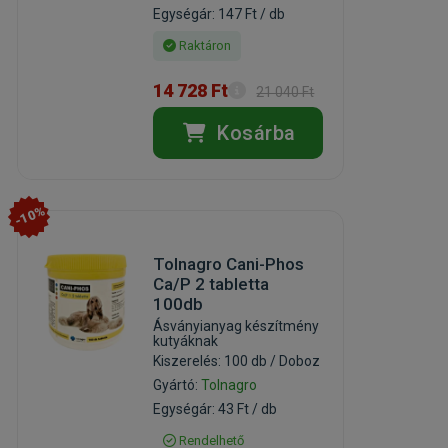
Egységár: 147 Ft / db
Raktáron
14 728 Ft
21 040 Ft
Kosárba
-10%
Tolnagro Cani-Phos
Ca/P 2 tabletta
100db
Ásványianyag készítmény
kutyáknak
Kiszerelés: 100 db / Doboz
Gyártó:
Tolnagro
Egységár: 43 Ft / db
Rendelhető