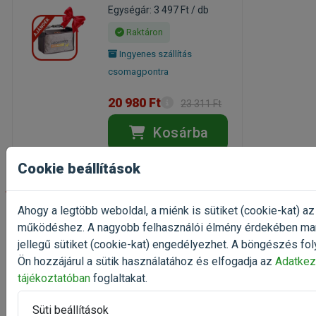
Egységár: 3 497 Ft / db
Raktáron
Ingyenes szállítás
csomagpontra
20 980 Ft
23 311 Ft
Kosárba
Cookie beállítások
-10%
Ahogy a legtöbb weboldal, a miénk is sütiket (cookie-kat) az
Frontpro
működéshez. A nagyobb felhasználói élmény érdekében ma
Rágótabletta
jellegű sütiket (cookie-kat) engedélyezhet. A böngészés fol
kutyáknak Large 25-
Ön hozzájárul a sütik használatához és elfogadja az
Adatkez
50kg 3x136mg x2
tájékoztatóban
foglaltakat.
doboz +AJÁNDÉK
kullancs- és bolhairtó
rágótabletta kutyáknak
Süti beállítások