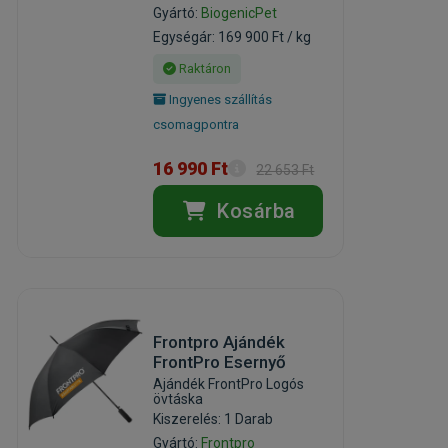
Gyártó:
BiogenicPet
Egységár: 169 900 Ft / kg
Raktáron
Ingyenes szállítás
csomagpontra
16 990 Ft
22 653 Ft
Kosárba
Frontpro Ajándék
FrontPro Esernyő
Ajándék FrontPro Logós
övtáska
Kiszerelés: 1 Darab
Gyártó:
Frontpro