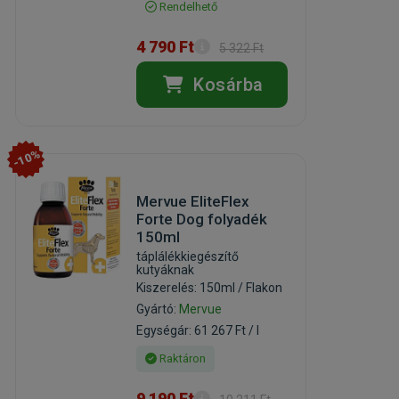
Rendelhető
4 790 Ft
5 322 Ft
Kosárba
-10%
Mervue EliteFlex
Forte Dog folyadék
150ml
táplálékkiegészítő
kutyáknak
Kiszerelés: 150ml / Flakon
Gyártó:
Mervue
Egységár: 61 267 Ft / l
Raktáron
9 190 Ft