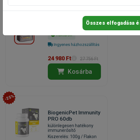
Kiszerelés: 6 tabletta /
Csomag
Gyártó:
Frontpro
Összes elfogadása é
Egységár: 4 163 Ft / db
Raktáron
Ingyenes házhozszállítás
24 980 Ft
27 756 Ft
Kosárba
-25%
BiogenicPet Immunity
PRO 60db
különlegesen hatékony
immunerősítő
Kiszerelés: 100g / Flakon