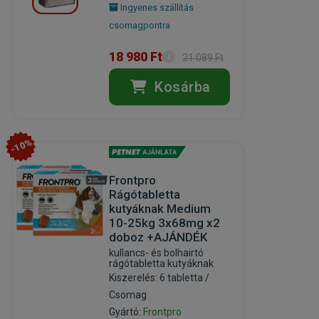
Ingyenes szállítás
csomagpontra
18 980 Ft
21 089 Ft
Kosárba
-10%
Frontpro
Rágótabletta
kutyáknak Medium
10-25kg 3x68mg x2
doboz +AJÁNDÉK
kullancs- és bolhairtó
rágótabletta kutyáknak
Kiszerelés: 6 tabletta /
Csomag
Gyártó:
Frontpro