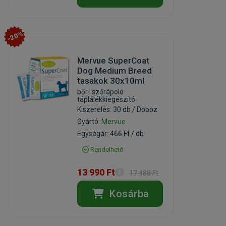
-20%
Mervue SuperCoat
Dog Medium Breed
tasakok 30x10ml
bőr- szőrápoló
táplálékkiegészító
Kiszerelés: 30 db / Doboz
Gyártó:
Mervue
Egységár: 466 Ft / db
Rendelhető
13 990 Ft
17 488 Ft
Kosárba