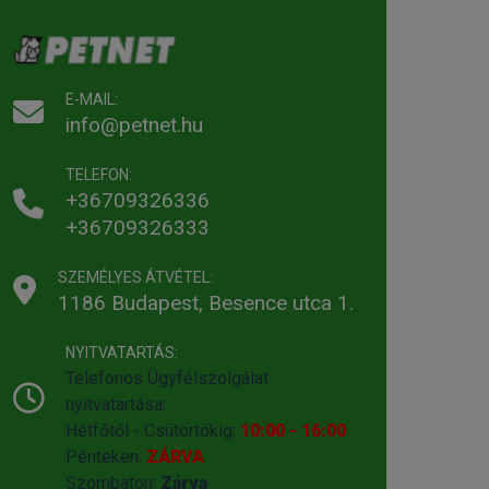
E-MAIL:
info@petnet.hu
TELEFON:
+36709326336
+36709326333
SZEMÉLYES ÁTVÉTEL:
1186 Budapest, Besence utca 1.
NYITVATARTÁS:
Telefonos Ügyfélszolgálat
nyitvatartása:
Hétfőtől - Csütörtökig:
10:00 - 16:00
Pénteken:
ZÁRVA
Szombaton:
Zárva