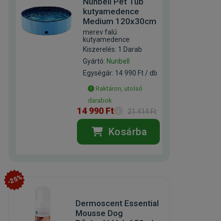
Nunbell Pet Tub
kutyamedence
Medium 120x30cm
merev falú
kutyamedence
Kiszerelés: 1 Darab
Gyártó:
Nunbell
Egységár: 14 990 Ft / db
Raktáron, utolsó
darabok
14 990 Ft
21 414 Ft
Kosárba
-25%
Dermoscent Essential
Mousse Dog