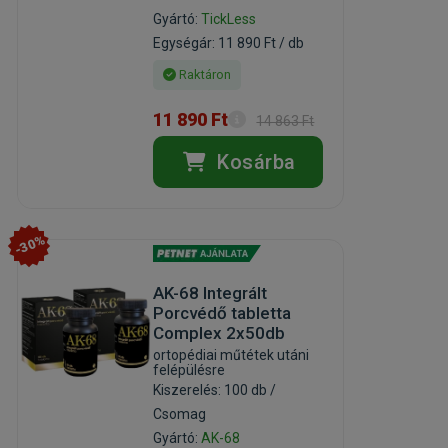
Gyártó:
TickLess
Egységár: 11 890 Ft / db
Raktáron
11 890 Ft
14 863 Ft
Kosárba
-30%
AK-68 Integrált
Porcvédő tabletta
Complex 2x50db
ortopédiai műtétek utáni
felépülésre
Kiszerelés: 100 db /
Csomag
Gyártó:
AK-68