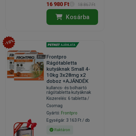
16 980 Ft
18 867 Ft
Kosárba
-10%
Frontpro
Rágótabletta
kutyáknak Small 4-
10kg 3x28mg x2
doboz +AJÁNDÉK
kullancs- és bolhairtó
rágótabletta kutyáknak
Kiszerelés: 6 tabletta /
Csomag
Gyártó:
Frontpro
Egységár: 3 163 Ft / db
Raktáron