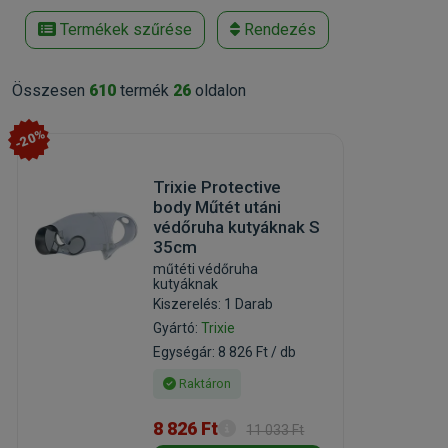
Termékek szűrése
Rendezés
Összesen
610
termék
26
oldalon
-20%
Trixie Protective
body Műtét utáni
védőruha kutyáknak S
35cm
műtéti védőruha
kutyáknak
Kiszerelés: 1 Darab
Gyártó:
Trixie
Egységár: 8 826 Ft / db
Raktáron
8 826 Ft
11 033 Ft