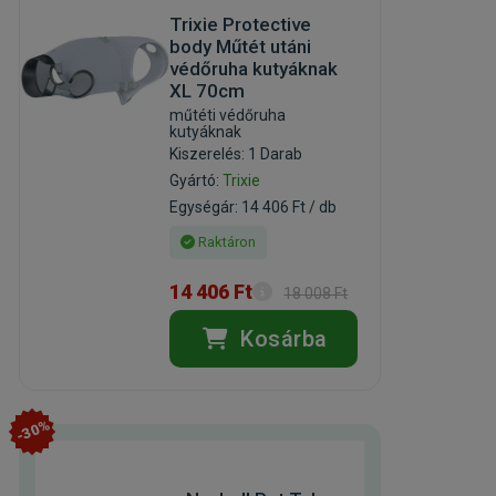
Trixie Protective
body Műtét utáni
védőruha kutyáknak
XL 70cm
műtéti védőruha
kutyáknak
Kiszerelés: 1 Darab
Gyártó:
Trixie
Egységár: 14 406 Ft / db
Raktáron
14 406 Ft
18 008 Ft
Kosárba
-30%