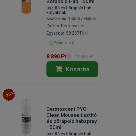
Bőrápoló Hab 150ml
tisztító és bőrápoló hab
kutyáknak
Kiszerelés: 150ml / Flakon
Gyártó:
Dermoscent
Egységár: 59 267 Ft / l
Rendelhető
8 890 Ft
11 853 Ft
Kosárba
-25%
Dermoscent PYO
Clean Mousse tisztító
és bőrápoló habspray
150ml
tisztító és bőrápoló hab