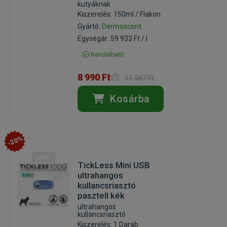
kutyáknak
Kiszerelés: 150ml / Flakon
Gyártó:
Dermoscent
Egységár: 59 933 Ft / l
Rendelhető
8 990 Ft
11 987 Ft
Kosárba
-20%
TickLess Mini USB
ultrahangos
kullancsriasztó
pasztell kék
ultrahangos
kullancsriasztó
Kiszerelés: 1 Darab