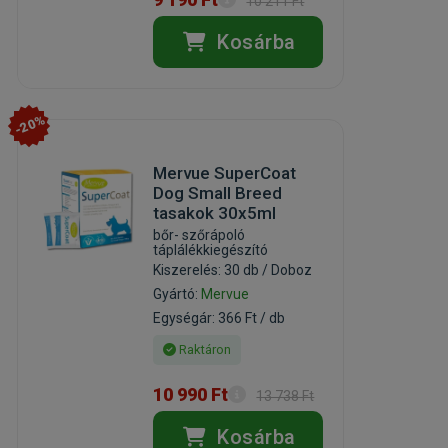
10 211 Ft
Kosárba
-20%
Mervue SuperCoat
Dog Small Breed
tasakok 30x5ml
bőr- szőrápoló
táplálékkiegészító
Kiszerelés: 30 db / Doboz
Gyártó:
Mervue
Egységár: 366 Ft / db
Raktáron
10 990 Ft
13 738 Ft
Kosárba