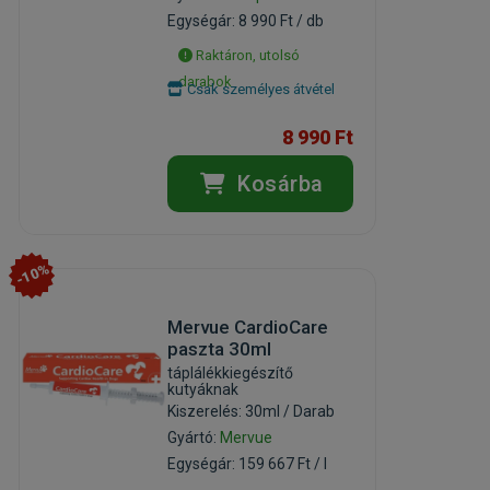
Egységár: 8 990 Ft / db
Raktáron, utolsó
darabok
Csak személyes átvétel
8 990 Ft
Kosárba
-10%
Mervue CardioCare
paszta 30ml
táplálékkiegészítő
kutyáknak
Kiszerelés: 30ml / Darab
Gyártó:
Mervue
Egységár: 159 667 Ft / l