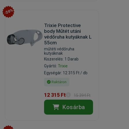
-20%
Trixie Protective
body Műtét utáni
védőruha kutyáknak L
55cm
műtéti védőruha
kutyáknak
Kiszerelés: 1 Darab
Gyártó:
Trixie
Egységár: 12 315 Ft / db
Raktáron
12 315 Ft
15 394 Ft
Kosárba