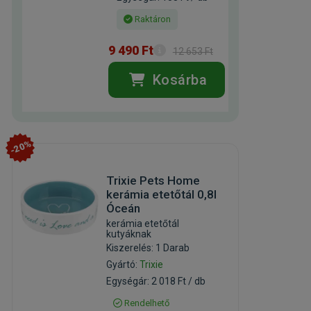
Raktáron
9 490 Ft
12 653 Ft
Kosárba
-20%
Trixie Pets Home
kerámia etetőtál 0,8l
Óceán
kerámia etetőtál
kutyáknak
Kiszerelés: 1 Darab
Gyártó:
Trixie
Egységár: 2 018 Ft / db
Rendelhető