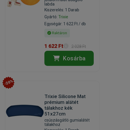
labda
Kiszerelés: 1 Darab
Gyártó:
Trixie
Egységár: 1 622 Ft / db
Raktáron
1 622 Ft
2 028 Ft
Kosárba
-20%
Trixie Silicone Mat
prémium alátét
tálakhoz kék
51x27cm
csúszásgátló gumialátét
tálakhoz