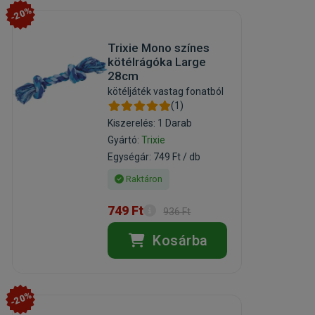
-20%
Trixie Mono színes
kötélrágóka Large
28cm
kötéljáték vastag fonatból
(1)
Kiszerelés: 1 Darab
Gyártó:
Trixie
Egységár: 749 Ft / db
Raktáron
749 Ft
936 Ft
Kosárba
-20%