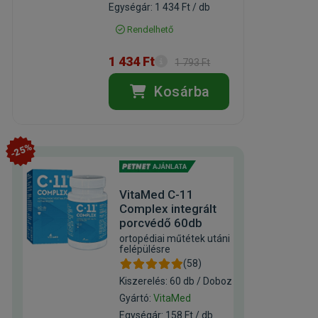
Egységár: 1 434 Ft / db
Rendelhető
1 434 Ft
1 793 Ft
Kosárba
-25%
VitaMed C-11
Complex integrált
porcvédő 60db
ortopédiai műtétek utáni
felépülésre
(58)
Kiszerelés: 60 db / Doboz
Gyártó:
VitaMed
Egységár: 158 Ft / db