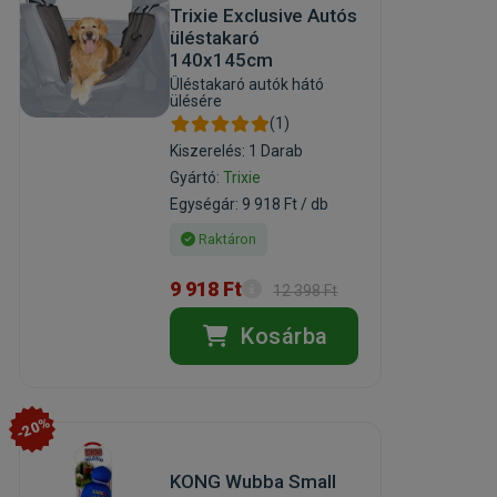
Trixie Exclusive Autós
üléstakaró
140x145cm
Üléstakaró autók hátó
ülésére
(1)
Kiszerelés: 1 Darab
Gyártó:
Trixie
Egységár: 9 918 Ft / db
Raktáron
9 918 Ft
12 398 Ft
Kosárba
-20%
KONG Wubba Small