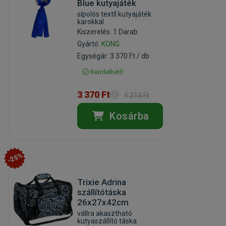
Blue kutyajáték
sípolós textíl kutyajáték
karokkal
Kiszerelés: 1 Darab
Gyártó:
KONG
Egységár: 3 370 Ft / db
Rendelhető
3 370 Ft
4 213 Ft
Kosárba
-25%
Trixie Adrina
szállítótáska
26x27x42cm
vállra akasztható
kutyaszállító táska