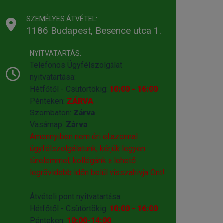
SZEMÉLYES ÁTVÉTEL:
1186 Budapest, Besence utca 1.
NYITVATARTÁS:
Telefonos Ügyfélszolgálat
nyitvatartása:
Hétfőtől - Csütörtökig:
10:00 - 16:00
Pénteken:
ZÁRVA
Szombaton:
Zárva
Vasárnap:
Zárva
Amennyiben nem éri el azonnal
ügyfélszolgálatunk, kérjük legyen
türelemmel, kollégánk a lehető
legrövidebb időn belül visszahivja Önt!
Átvételi pont nyitvatartása:
Hétfőtől - Csütörtökig:
10:00 - 16:00
Pénteken:
10:00-14:00