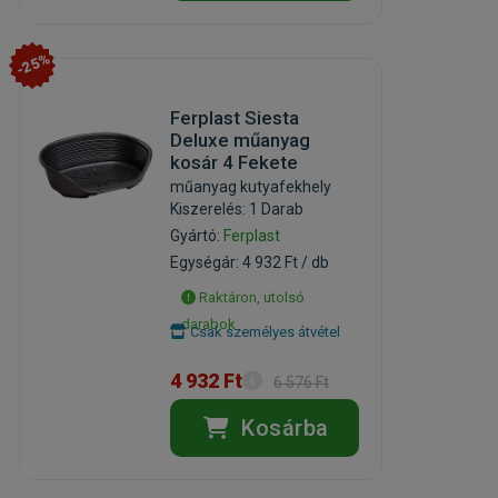
-25%
Ferplast Siesta
Deluxe műanyag
kosár 4 Fekete
műanyag kutyafekhely
Kiszerelés: 1 Darab
Gyártó:
Ferplast
Egységár: 4 932 Ft / db
Raktáron, utolsó
darabok
Csak személyes átvétel
4 932 Ft
6 576 Ft
Kosárba