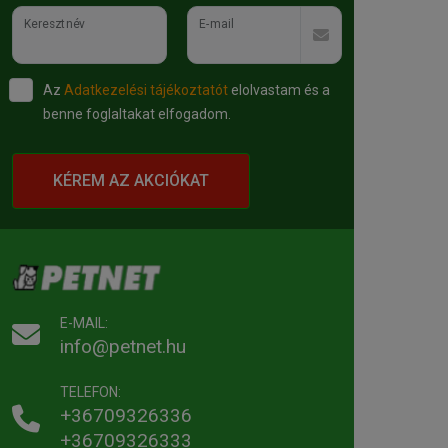
Keresztnév
E-mail
Az
Adatkezelési tájékoztatót
elolvastam és a
benne foglaltakat elfogadom.
KÉREM AZ AKCIÓKAT
E-MAIL:
info@petnet.hu
TELEFON:
+36709326336
+36709326333