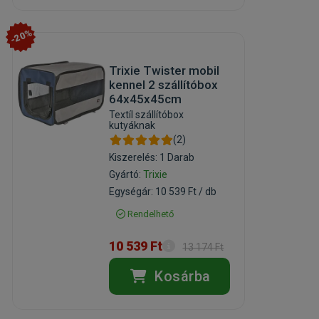
-20%
Trixie Twister mobil
kennel 2 szállítóbox
64x45x45cm
Textíl szállítóbox
kutyáknak
(2)
Kiszerelés: 1 Darab
Gyártó:
Trixie
Egységár: 10 539 Ft / db
Rendelhető
10 539 Ft
13 174 Ft
Kosárba