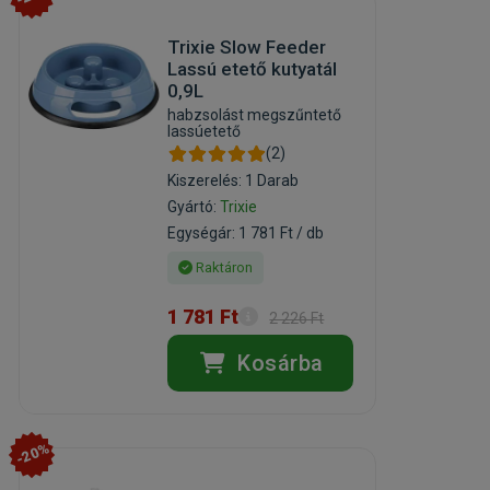
Trixie Slow Feeder
Lassú etető kutyatál
0,9L
habzsolást megszűntető
lassúetető
(2)
Kiszerelés: 1 Darab
Gyártó:
Trixie
Egységár: 1 781 Ft / db
Raktáron
1 781 Ft
2 226 Ft
Kosárba
-20%