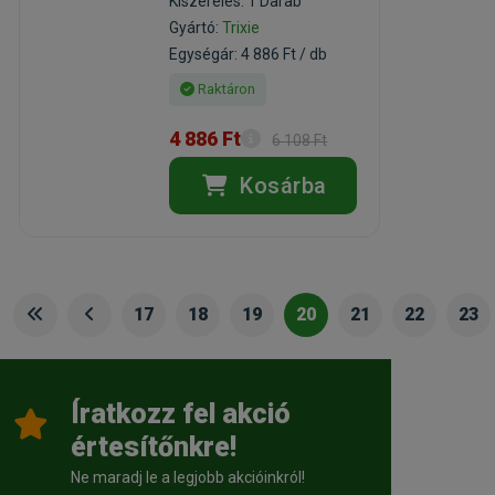
Kiszerelés: 1 Darab
Gyártó:
Trixie
Egységár: 4 886 Ft / db
Raktáron
4 886 Ft
6 108 Ft
Kosárba
17
18
19
20
21
22
23
Íratkozz fel akció
értesítőnkre!
Ne maradj le a legjobb akcióinkról!