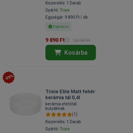
Kiszerelés: 1 Darab
Gyártó:
Trixie
Egységár: 9 890 Ft / db
Raktáron
9 890 Ft
13 187 Ft
Kosárba
-20%
Trixie Elite Matt fehér
kerámia tál 0,4l
kerámia etetőtál
kutyáknak
(1)
Kiszerelés: 1 Darab
Gyártó:
Trixie