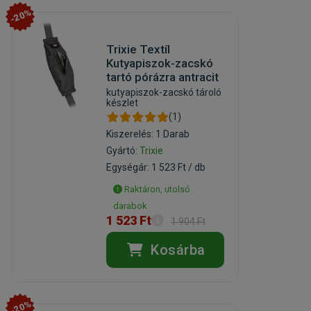
-20%
Trixie Textíl
Kutyapiszok-zacskó
tartó pórázra antracit
kutyapiszok-zacskó tároló
készlet
(1)
Kiszerelés: 1 Darab
Gyártó:
Trixie
Egységár: 1 523 Ft / db
Raktáron, utolsó
darabok
1 523 Ft
1 904 Ft
Kosárba
-20%