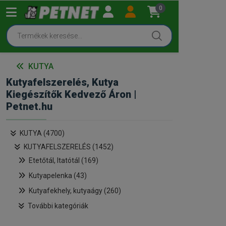
0
KUTYA
Kutyafelszerelés, Kutya
Kiegészítők Kedvező Áron |
Petnet.hu
KUTYA (4700)
KUTYAFELSZERELÉS (1452)
Etetőtál, Itatótál (169)
Kutyapelenka (43)
Kutyafekhely, kutyaágy (260)
További kategóriák