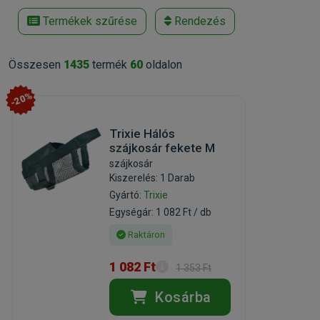
Termékek szűrése
Rendezés
Összesen
1435
termék
60
oldalon
-20%
Trixie Hálós
szájkosár fekete M
szájkosár
Kiszerelés: 1 Darab
Gyártó:
Trixie
Egységár: 1 082 Ft / db
Raktáron
1 082 Ft
1 353 Ft
Kosárba