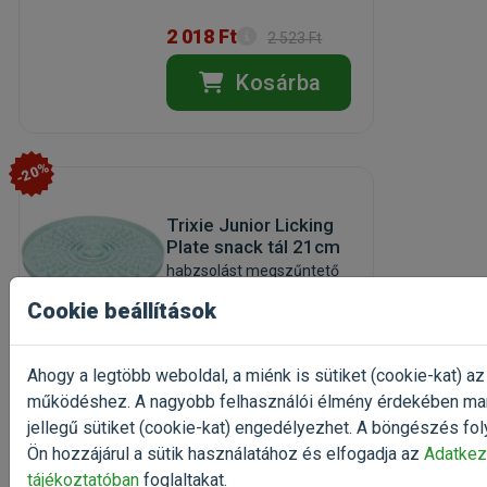
2 018 Ft
2 523 Ft
Kosárba
-20%
Trixie Junior Licking
Plate snack tál 21cm
habzsolást megszűntető
lassúetető
Cookie beállítások
(1)
Kiszerelés: 1 Darab
Gyártó:
Trixie
Ahogy a legtöbb weboldal, a miénk is sütiket (cookie-kat) az
Egységár: 2 018 Ft / db
működéshez. A nagyobb felhasználói élmény érdekében ma
Rendelhető
jellegű sütiket (cookie-kat) engedélyezhet. A böngészés fol
Ön hozzájárul a sütik használatához és elfogadja az
Adatkez
2 018 Ft
2 523 Ft
tájékoztatóban
foglaltakat.