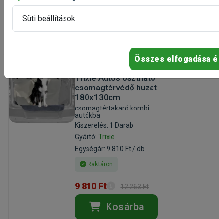
Kosárba
Süti beállítások
-20%
Összes elfogadása é
Trixie Autós osztható
csomagtérvédő huzat
180x130cm
csomagtértakaró kombi
autókba
Kiszerelés: 1 Darab
Gyártó:
Trixie
Egységár: 9 810 Ft / db
Raktáron
9 810 Ft
12 263 Ft
Kosárba