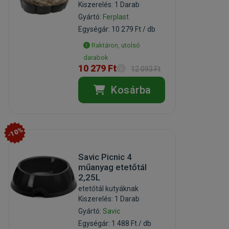
Kiszerelés: 1 Darab
Gyártó:
Ferplast
Egységár: 10 279 Ft / db
Raktáron, utolsó
darabok
10 279 Ft
12 093 Ft
Kosárba
-10%
Savic Picnic 4
műanyag etetőtál
2,25L
etetőtál kutyáknak
Kiszerelés: 1 Darab
Gyártó:
Savic
Egységár: 1 488 Ft / db