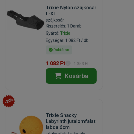
Trixie Nylon szájkosár
L-XL
szájkosár
Kiszerelés: 1 Darab
Gyártó:
Trixie
Egységár: 1 082 Ft / db
Raktáron
1 082 Ft
1 353 Ft
Kosárba
-20%
Trixie Snacky
Labyrinth jutalomfalat
labda 6cm
jutalomfalat adagoló