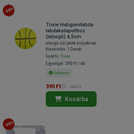
-20%
Trixie Habgumilabda
labdakatapulthoz
(lebegő) 4,5cm
lebegő vizi játék kutyáknak
Kiszerelés: 1 Darab
Gyártó:
Trixie
Egységár: 390 Ft / db
Raktáron
390 Ft
488 Ft
Kosárba
-20%