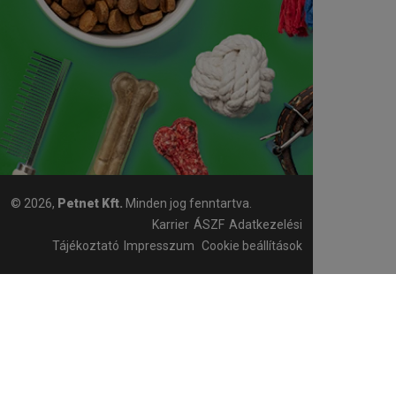
© 2026,
Petnet Kft.
Minden jog fenntartva.
Karrier
ÁSZF
Adatkezelési
Tájékoztató
Impresszum
Cookie beállítások