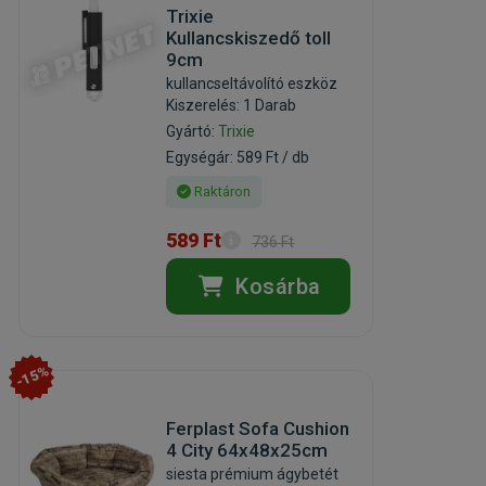
Trixie
Kullancskiszedő toll
9cm
kullancseltávolító eszköz
Kiszerelés: 1 Darab
Gyártó:
Trixie
Egységár: 589 Ft / db
Raktáron
589 Ft
736 Ft
Kosárba
-15%
Ferplast Sofa Cushion
4 City 64x48x25cm
siesta prémium ágybetét