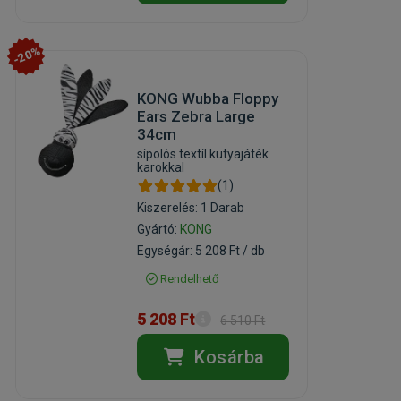
-20%
KONG Wubba Floppy
Ears Zebra Large
34cm
sípolós textíl kutyajáték
karokkal
(1)
Kiszerelés: 1 Darab
Gyártó:
KONG
Egységár: 5 208 Ft / db
Rendelhető
5 208 Ft
6 510 Ft
Kosárba