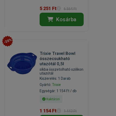
5 251 Ft
6 564 Ft
Kosárba
-20%
Trixie Travel Bowl
összecsukható
utazótál 0,5l
síkba összetolható szilikon
utazótál
Kiszerelés: 1 Darab
Gyártó:
Trixie
Egységár: 1 154 Ft / db
Raktáron
1 154 Ft
1 443 Ft