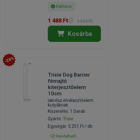
Raktáron
1 488 Ft
1 653 Ft
Kosárba
-20%
Trixie Dog Barrier
fémajtó
kiterjesztőelem
10cm
lakrész elválasztóelem
kutyáknak
Kiszerelés: 1 Darab
Gyártó:
Trixie
Egységár: 5 251 Ft / db
Rendelhető