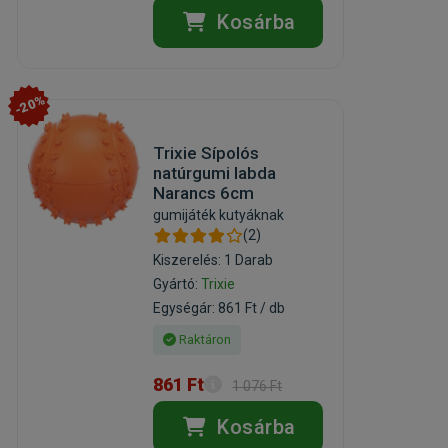
Kosárba
-20%
Trixie Sípolós
natúrgumi labda
Narancs 6cm
gumijáték kutyáknak
(2)
Kiszerelés: 1 Darab
Gyártó:
Trixie
Egységár: 861 Ft / db
Raktáron
861 Ft
1 076 Ft
Kosárba