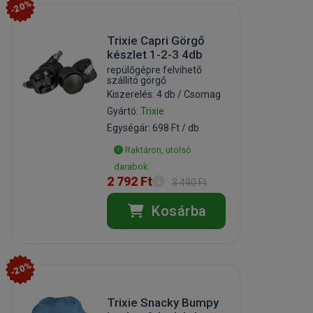
-20%
Trixie Capri Görgő
készlet 1-2-3 4db
repülőgépre felvihető
szállitó görgő
Kiszerelés: 4 db / Csomag
Gyártó:
Trixie
Egységár: 698 Ft / db
Raktáron, utolsó
darabok
2 792 Ft
3 490 Ft
Kosárba
-20%
Trixie Snacky Bumpy