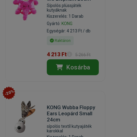
Sípolós plüssjáték
kutyáknak
Kiszerelés: 1 Darab
Gyártó:
KONG
Egységár: 4 213 Ft / db
Raktáron
4 213 Ft
5 266 Ft
Kosárba
-20%
KONG Wubba Floppy
Ears Leopárd Small
24cm
sípolós textíl kutyajáték
karokkal
Kiszerelés: 1 Darab