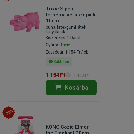
Trixie Sípoló
törpemalac latex pink
10cm
puha, latexgumi játék
kutyáknak
Kiszerelés: 1 Darab
Gyártó:
Trixie
Egységár: 1 154 Ft / db
Raktáron
1 154 Ft
1 443 Ft
Kosárba
-20%
KONG Cozie Elmer
the Elephant 20cm