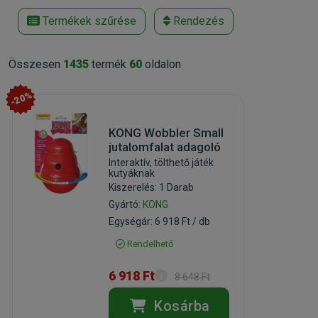
Termékek szűrése
Rendezés
Összesen
1435
termék
60
oldalon
-20%
KONG Wobbler Small
jutalomfalat adagoló
Interaktív, tölthető játék
kutyáknak
Kiszerelés: 1 Darab
Gyártó:
KONG
Egységár: 6 918 Ft / db
Rendelhető
6 918 Ft
8 648 Ft
Kosárba