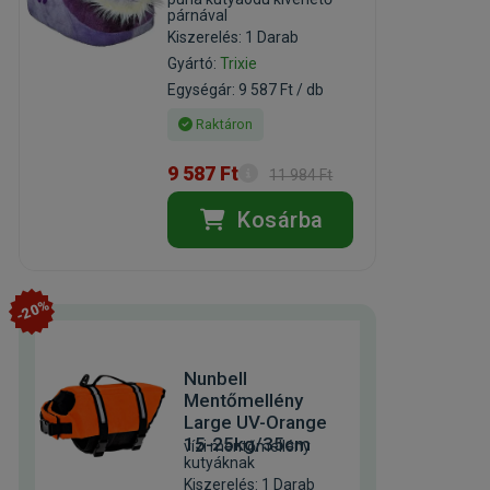
párnával
Kiszerelés: 1 Darab
Gyártó:
Trixie
Egységár: 9 587 Ft / db
Raktáron
9 587 Ft
11 984 Ft
Kosárba
-20%
Nunbell
Mentőmellény
Large UV-Orange
15-25kg/35cm
vízi mentőmellény
kutyáknak
Kiszerelés: 1 Darab