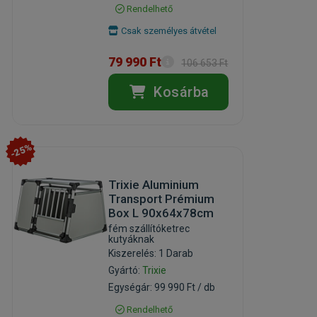
Rendelhető
Csak személyes átvétel
79 990 Ft
106 653 Ft
Kosárba
-25%
Trixie Aluminium
Transport Prémium
Box L 90x64x78cm
fém szállítóketrec
kutyáknak
Kiszerelés: 1 Darab
Gyártó:
Trixie
Egységár: 99 990 Ft / db
Rendelhető