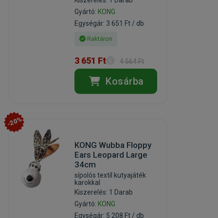
Gyártó:
KONG
Egységár: 3 651 Ft / db
Raktáron
3 651 Ft
4 564 Ft
Kosárba
-20%
KONG Wubba Floppy
Ears Leopard Large
34cm
sípolós textíl kutyajáték
karokkal
Kiszerelés: 1 Darab
Gyártó:
KONG
Egységár: 5 208 Ft / db