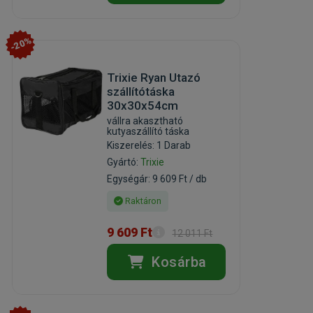
-20%
Trixie Ryan Utazó
szállítótáska
30x30x54cm
vállra akasztható
kutyaszállító táska
Kiszerelés: 1 Darab
Gyártó:
Trixie
Egységár: 9 609 Ft / db
Raktáron
9 609 Ft
12 011 Ft
Kosárba