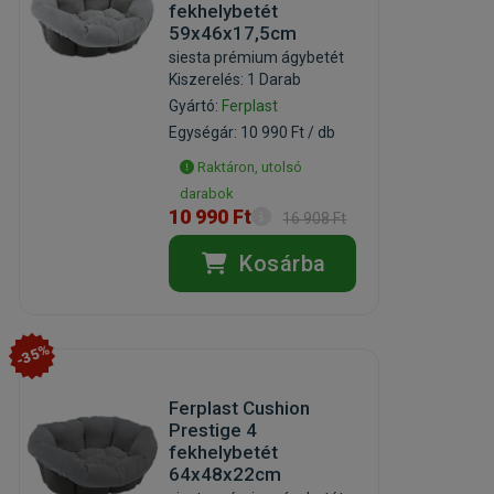
fekhelybetét
59x46x17,5cm
siesta prémium ágybetét
Kiszerelés: 1 Darab
Gyártó:
Ferplast
Egységár: 10 990 Ft / db
Raktáron, utolsó
darabok
10 990 Ft
16 908 Ft
Kosárba
-35%
Ferplast Cushion
Prestige 4
fekhelybetét
64x48x22cm