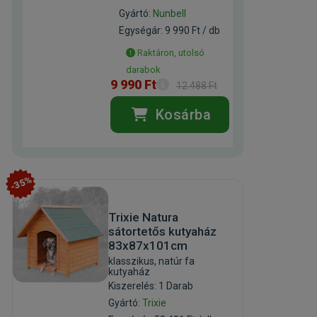
Gyártó:
Nunbell
Egységár: 9 990 Ft / db
Raktáron, utolsó
darabok
9 990 Ft
12 488 Ft
Kosárba
-35%
Trixie Natura
sátortetős kutyaház
83x87x101cm
klasszikus, natúr fa
kutyaház
Kiszerelés: 1 Darab
Gyártó:
Trixie