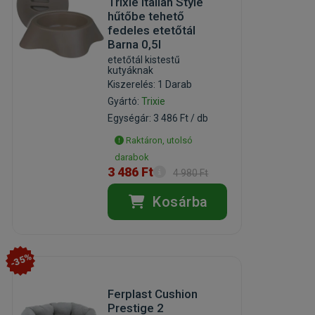
Trixie Italian Style
hűtőbe tehető
fedeles etetőtál
Barna 0,5l
etetőtál kistestű
kutyáknak
Kiszerelés: 1 Darab
Gyártó:
Trixie
Egységár: 3 486 Ft / db
Raktáron, utolsó
darabok
3 486 Ft
4 980 Ft
Kosárba
-35%
Ferplast Cushion
Prestige 2