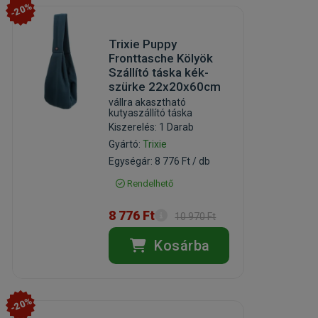
-20%
Trixie Puppy
Fronttasche Kölyök
Szállító táska kék-
szürke 22x20x60cm
vállra akasztható
kutyaszállító táska
Kiszerelés: 1 Darab
Gyártó:
Trixie
Egységár: 8 776 Ft / db
Rendelhető
8 776 Ft
10 970 Ft
Kosárba
-20%