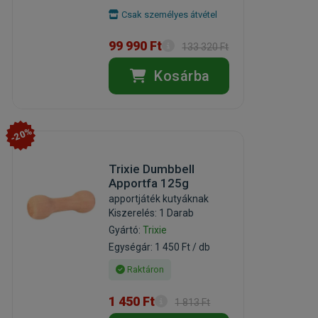
Csak személyes átvétel
99 990 Ft
133 320 Ft
Kosárba
-20%
Trixie Dumbbell
Apportfa 125g
apportjáték kutyáknak
Kiszerelés: 1 Darab
Gyártó:
Trixie
Egységár: 1 450 Ft / db
Raktáron
1 450 Ft
1 813 Ft