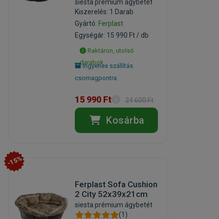
siesta prémium ágybetét
Kiszerelés: 1 Darab
Gyártó:
Ferplast
Egységár: 15 990 Ft / db
Raktáron, utolsó
darabok
Ingyenes szállítás
csomagpontra
15 990 Ft
24 600 Ft
Kosárba
-15%
Ferplast Sofa Cushion
2 City 52x39x21cm
siesta prémium ágybetét
(1)