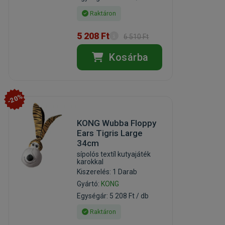
Raktáron
5 208 Ft
6 510 Ft
Kosárba
-20%
KONG Wubba Floppy
Ears Tigris Large
34cm
sípolós textíl kutyajáték
karokkal
Kiszerelés: 1 Darab
Gyártó:
KONG
Egységár: 5 208 Ft / db
Raktáron