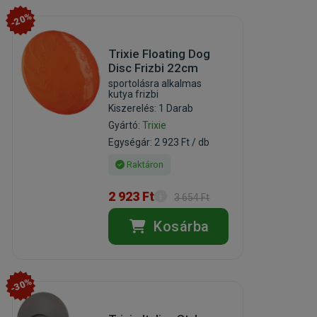
-20%
Trixie Floating Dog
Disc Frizbi 22cm
sportolásra alkalmas
kutya frizbi
Kiszerelés: 1 Darab
Gyártó:
Trixie
Egységár: 2 923 Ft / db
Raktáron
2 923 Ft
3 654 Ft
Kosárba
-30%