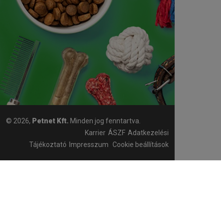
© 2026,
Petnet Kft.
Minden jog fenntartva.
Karrier
ÁSZF
Adatkezelési
Tájékoztató
Impresszum
Cookie beállítások