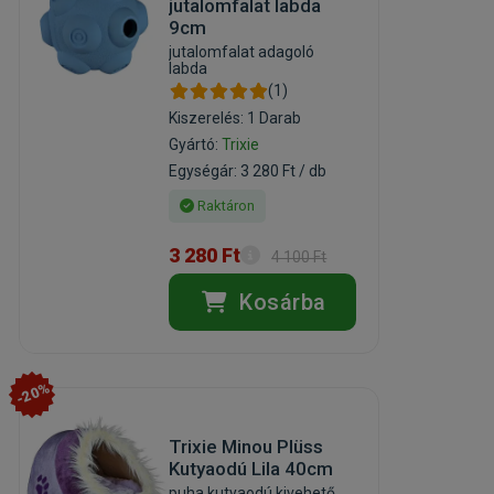
jutalomfalat labda
9cm
jutalomfalat adagoló
labda
(1)
Kiszerelés: 1 Darab
Gyártó:
Trixie
Egységár: 3 280 Ft / db
Raktáron
3 280 Ft
4 100 Ft
Kosárba
-20%
Trixie Minou Plüss
Kutyaodú Lila 40cm
puha kutyaodú kivehető