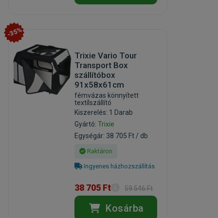
-35%
Trixie Vario Tour
Transport Box
szállítóbox
91x58x61cm
fémvázas könnyített
textílszállító
Kiszerelés: 1 Darab
Gyártó:
Trixie
Egységár: 38 705 Ft / db
Raktáron
Ingyenes házhozszállítás
38 705 Ft
59 546 Ft
Kosárba