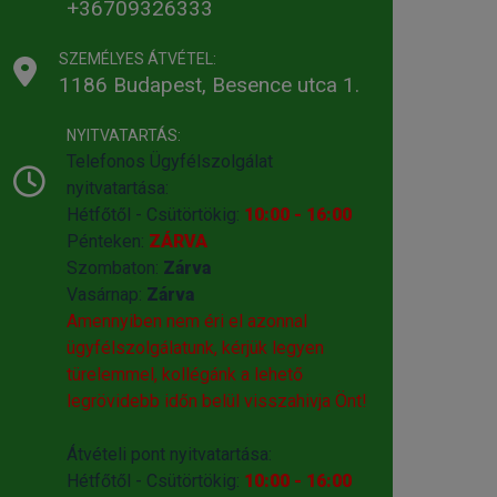
+36709326333
SZEMÉLYES ÁTVÉTEL:
1186 Budapest, Besence utca 1.
NYITVATARTÁS:
Telefonos Ügyfélszolgálat
nyitvatartása:
Hétfőtől - Csütörtökig:
10:00 - 16:00
Pénteken:
ZÁRVA
Szombaton:
Zárva
Vasárnap:
Zárva
Amennyiben nem éri el azonnal
ügyfélszolgálatunk, kérjük legyen
türelemmel, kollégánk a lehető
legrövidebb időn belül visszahivja Önt!
Átvételi pont nyitvatartása:
Hétfőtől - Csütörtökig:
10:00 - 16:00