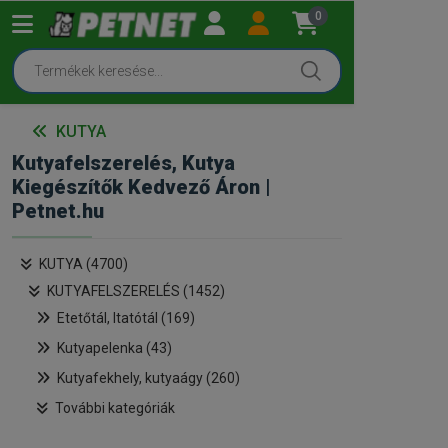
0
KUTYA
Kutyafelszerelés, Kutya
Kiegészítők Kedvező Áron |
Petnet.hu
KUTYA (4700)
KUTYAFELSZERELÉS (1452)
Etetőtál, Itatótál (169)
Kutyapelenka (43)
Kutyafekhely, kutyaágy (260)
További kategóriák