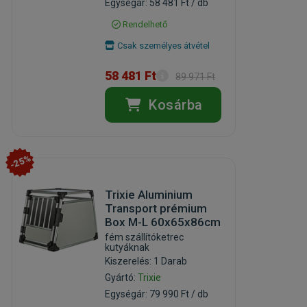
Egységár: 58 481 Ft / db
Rendelhető
Csak személyes átvétel
58 481 Ft
89 971 Ft
Kosárba
-25%
Trixie Aluminium
Transport prémium
Box M-L 60x65x86cm
fém szállítóketrec
kutyáknak
Kiszerelés: 1 Darab
Gyártó:
Trixie
Egységár: 79 990 Ft / db