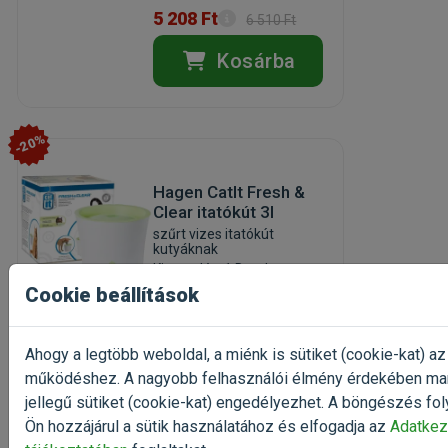
5 208 Ft
6 510 Ft
Kosárba
-20%
Hagen CatIt Fresh &
Clear itatókút 3l
szűrt vizes itatókút
kutyáknak
Kiszerelés: 1 Darab
Cookie beállítások
Gyártó:
Hagen
Egységár: 11 990 Ft / db
Raktáron
Ahogy a legtöbb weboldal, a miénk is sütiket (cookie-kat) az
működéshez. A nagyobb felhasználói élmény érdekében ma
11 990 Ft
14 988 Ft
jellegű sütiket (cookie-kat) engedélyezhet. A böngészés fol
Ön hozzájárul a sütik használatához és elfogadja az
Adatkez
Kosárba