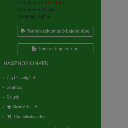
Pénteken:
10:00-14:00
Szombaton:
Zárva
Vasárnap:
Zárva
Termék reklamáció bejelentése
Panasz bejelentése
HASZNOS LINKEK
Ügyfélszolgálat
Szállítás
Rólunk
Akció értesítő
Rendeléskövetés