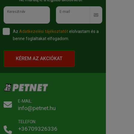
Keresztnév
E-mail
Az
Adatkezelési tájékoztatót
elolvastam és a
benne foglaltakat elfogadom.
KÉREM AZ AKCIÓKAT
E-MAIL:
info@petnet.hu
TELEFON:
+36709326336