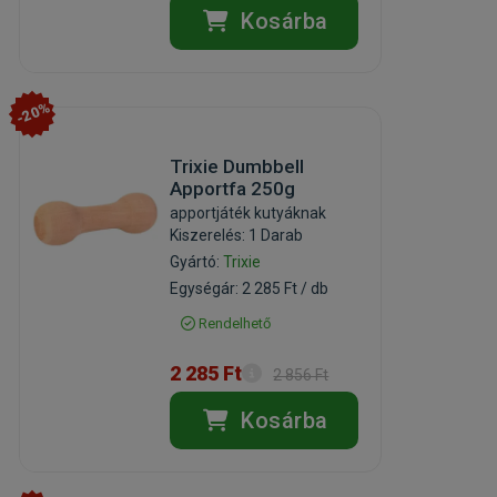
Kosárba
-20%
Trixie Dumbbell
Apportfa 250g
apportjáték kutyáknak
Kiszerelés: 1 Darab
Gyártó:
Trixie
Egységár: 2 285 Ft / db
Rendelhető
2 285 Ft
2 856 Ft
Kosárba