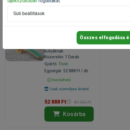
tájékoztatóban
foglaltakat.
Süti beállítások
-35%
Trixie Agility libikóka
Összes elfogadása é
3m
agility kukac alagút
kutyáknak
Kiszerelés: 1 Darab
Gyártó:
Trixie
Egységár: 52 888 Ft / db
Rendelhető
Csak személyes átvétel
52 888 Ft
81 366 Ft
Kosárba