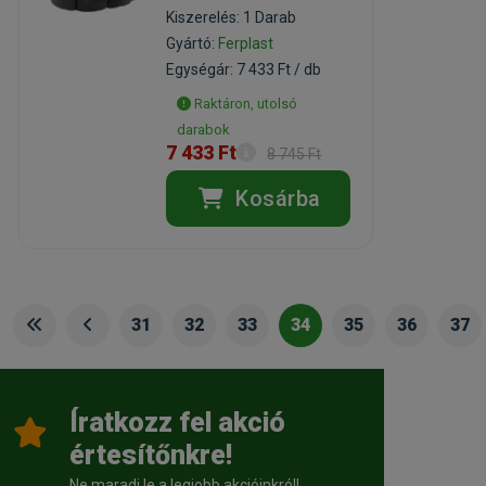
Kiszerelés: 1 Darab
Gyártó:
Ferplast
Egységár: 7 433 Ft / db
Raktáron, utolsó
darabok
7 433 Ft
8 745 Ft
Kosárba
31
32
33
34
35
36
37
Íratkozz fel akció
értesítőnkre!
Ne maradj le a legjobb akcióinkról!