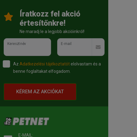
Íratkozz fel akció
értesítőnkre!
Ne maradj le a legjobb akcióinkról!
Keresztnév
E-mail
Az
Adatkezelési tájékoztatót
elolvastam és a
benne foglaltakat elfogadom.
KÉREM AZ AKCIÓKAT
E-MAIL: