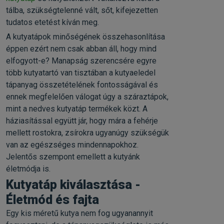
tálba, szükségtelenné vált, sőt, kifejezetten
tudatos etetést kíván meg.
A kutyatápok minőségének összehasonlítása
éppen ezért nem csak abban áll, hogy mind
elfogyott-e? Manapság szerencsére egyre
több kutyatartó van tisztában a kutyaeledel
tápanyag összetételének fontosságával és
ennek megfelelően válogat úgy a száraztápok,
mint a nedves kutyatáp termékek közt. A
háziasítással együtt jár, hogy mára a fehérje
mellett rostokra, zsírokra ugyanúgy szükségük
van az egészséges mindennapokhoz.
Jelentős szempont emellett a kutyánk
életmódja is.
Kutyatáp kiválasztása -
Életmód és fajta
Egy kis méretű kutya nem fog ugyanannyit