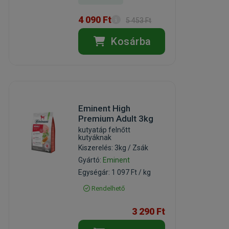
4 090 Ft
5 453 Ft
Kosárba
Eminent High
Premium Adult 3kg
kutyatáp felnőtt
kutyáknak
Kiszerelés: 3kg / Zsák
Gyártó:
Eminent
Egységár: 1 097 Ft / kg
Rendelhető
3 290 Ft