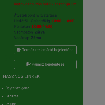
legrövidebb időn belül visszahivja Önt!
Átvételi pont nyitvatartása:
Hétfőtől - Csütörtökig:
10:00 - 16:00
Pénteken:
10:00-14:00
Szombaton:
Zárva
Vasárnap:
Zárva
Termék reklamáció bejelentése
Panasz bejelentése
HASZNOS LINKEK
Ügyfélszolgálat
Szállítás
Rólunk