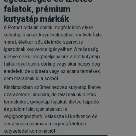
falatok, prémium
kutyatáp márkák
A Petnet oldalán ennek megfelelően olyan
kutyatáp márkák közül válogathat, melyek fajta,
méret, életkor, sőt, életmód szerint is
igazodnak kedvence igényeihez. A teljesség
igénye nélkül megtalálja nálunk a brit kutyatáp
fajták royal canin, darling vagy akár happy dog
eledeleit, de a josera vagy az acana termékek
sem maradnak ki a sorból.
Kínálatunkban szűrhet nedves kutyatáp illetve
szárazeledel áruinkra, de talál nálunk diétás
termékeket, gyógytáp fajtákat, illetve tejpótló
és jutalomfalat ajánlatainkat is
végigböngészheti. Válassza ki kedvence és
pénztárcája számára a legmegfelelőbb
kutyaeledel kombinációt!