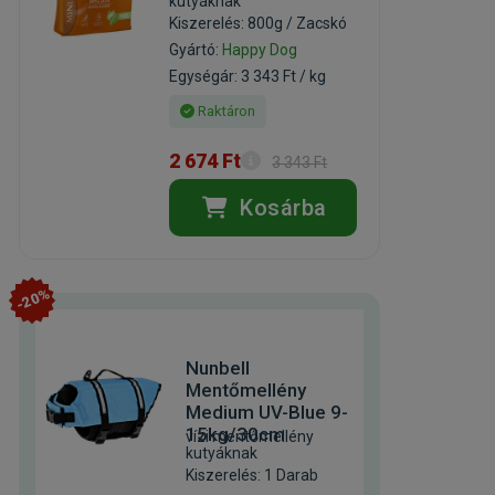
kutyáknak
Kiszerelés: 800g / Zacskó
Gyártó:
Happy Dog
Egységár: 3 343 Ft / kg
Raktáron
2 674 Ft
3 343 Ft
Kosárba
-20%
Nunbell
Mentőmellény
Medium UV-Blue 9-
15kg/30cm
vízi mentőmellény
kutyáknak
Kiszerelés: 1 Darab