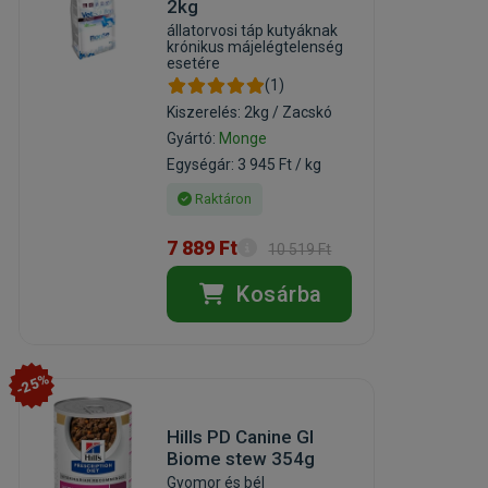
2kg
állatorvosi táp kutyáknak
krónikus májelégtelenség
esetére
(1)
Kiszerelés: 2kg / Zacskó
Gyártó:
Monge
Egységár: 3 945 Ft / kg
Raktáron
7 889 Ft
10 519 Ft
Kosárba
-25%
Hills PD Canine GI
Biome stew 354g
Gyomor és bél