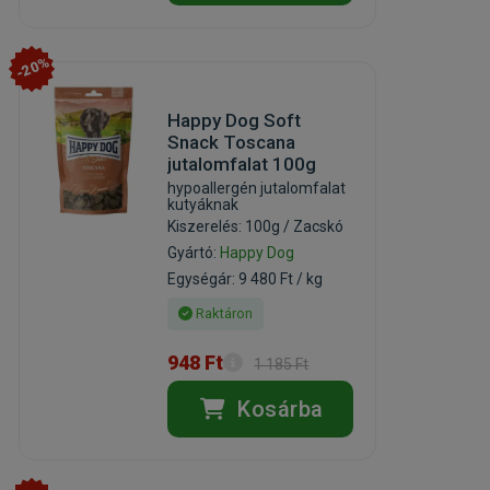
-20%
Happy Dog Soft
Snack Toscana
jutalomfalat 100g
hypoallergén jutalomfalat
kutyáknak
Kiszerelés: 100g / Zacskó
Gyártó:
Happy Dog
Egységár: 9 480 Ft / kg
Raktáron
948 Ft
1 185 Ft
Kosárba