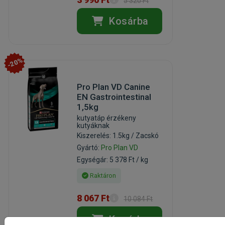
5 320 Ft
Kosárba
-20%
Pro Plan VD Canine
EN Gastrointestinal
1,5kg
kutyatáp érzékeny
kutyáknak
Kiszerelés: 1.5kg / Zacskó
Gyártó:
Pro Plan VD
Egységár: 5 378 Ft / kg
Raktáron
8 067 Ft
10 084 Ft
Kosárba