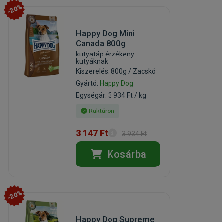
-20%
Happy Dog Mini
Canada 800g
kutyatáp érzékeny
kutyáknak
Kiszerelés: 800g / Zacskó
Gyártó:
Happy Dog
Egységár: 3 934 Ft / kg
Raktáron
3 147 Ft
3 934 Ft
Kosárba
-20%
Happy Dog Supreme