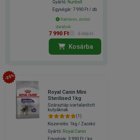
Gyártó:
Nunbell
Egységár: 7 990 Ft / db
Raktáron, utolsó
darabok
7 990 Ft
9 988 Ft
Kosárba
-25%
Royal Canin Mini
Sterilised 1kg
Száraztáp ivartalanított
kutyáknak
(1)
Kiszerelés: 1kg / Zacskó
Gyártó:
Royal Canin
Egységár: 3 990 Ft / kg