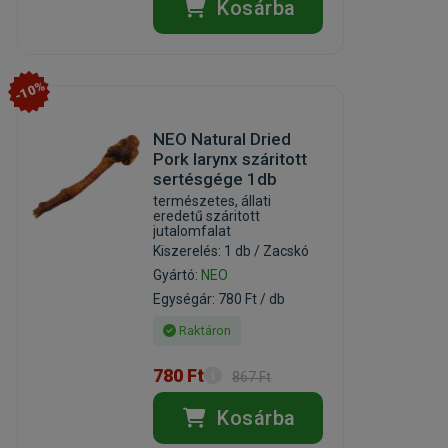
Kosárba
-10%
NEO Natural Dried
Pork larynx száritott
sertésgége 1db
természetes, állati
eredetű száritott
jutalomfalat
Kiszerelés: 1 db / Zacskó
Gyártó:
NEO
Egységár: 780 Ft / db
Raktáron
780 Ft
867 Ft
Kosárba