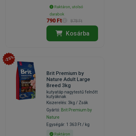
Raktáron, utolsó
darabok
790 Ft
878 Ft
Kosárba
-25%
Brit Premium by
Nature Adult Large
Breed 3kg
kutyatáp nagytestű felnőtt
kutyáknak
Kiszerelés: 3kg / Zsák
Gyártó:
Brit Premium by
Nature
Egységár: 1 363 Ft / kg
Raktáron