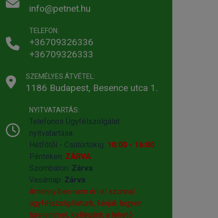
info@petnet.hu
TELEFON:
+36709326336
+36709326333
SZEMÉLYES ÁTVÉTEL:
1186 Budapest, Besence utca 1.
NYITVATARTÁS:
Telefonos Ügyfélszolgálat
nyitvatartása:
Hétfőtől - Csütörtökig:
10:00 - 16:00
Pénteken:
ZÁRVA
Szombaton:
Zárva
Vasárnap:
Zárva
Amennyiben nem éri el azonnal
ügyfélszolgálatunk, kérjük legyen
türelemmel, kollégánk a lehető