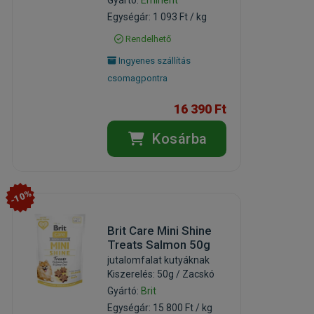
Egységár: 1 093 Ft / kg
Rendelhető
Ingyenes szállítás
csomagpontra
16 390 Ft
Kosárba
-10%
Brit Care Mini Shine
Treats Salmon 50g
jutalomfalat kutyáknak
Kiszerelés: 50g / Zacskó
Gyártó:
Brit
Egységár: 15 800 Ft / kg