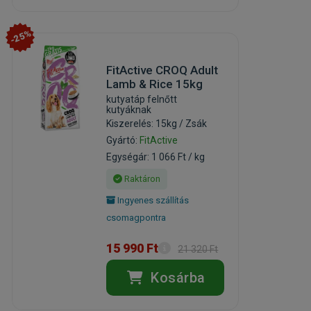
-25%
FitActive CROQ Adult
Lamb & Rice 15kg
kutyatáp felnőtt
kutyáknak
Kiszerelés: 15kg / Zsák
Gyártó:
FitActive
Egységár: 1 066 Ft / kg
Raktáron
Ingyenes szállítás
csomagpontra
15 990 Ft
21 320 Ft
Kosárba