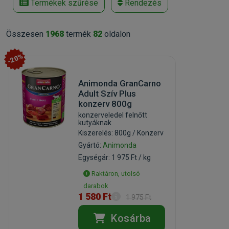
Termékek szűrése
Rendezés
Összesen
1968
termék
82
oldalon
-20%
Animonda GranCarno
Adult Szív Plus
konzerv 800g
konzerveledel felnőtt
kutyáknak
Kiszerelés: 800g / Konzerv
Gyártó:
Animonda
Egységár: 1 975 Ft / kg
Raktáron, utolsó
darabok
1 580 Ft
1 975 Ft
Kosárba