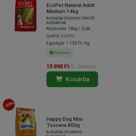
EcoPet Natural Adult
Medium 14kg
kutyatáp közepes felnőtt
kutyáknak
Kiszerelés: 14kg / Zsák
Gyártó:
EcoPet
Egységár: 1 135 Ft / kg
Raktáron
15 890 Ft
19 863 Ft
Kosárba
-20%
Happy Dog Mini
Toscana 800g
kutyatáp érzékeny