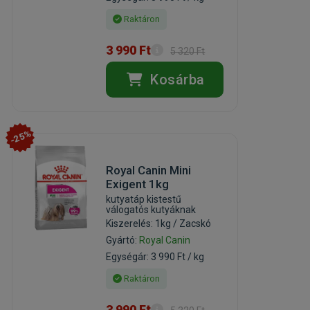
Raktáron
3 990 Ft
5 320 Ft
Kosárba
-25%
Royal Canin Mini
Exigent 1kg
kutyatáp kistestű
válogatós kutyáknak
Kiszerelés: 1kg / Zacskó
Gyártó:
Royal Canin
Egységár: 3 990 Ft / kg
Raktáron
3 990 Ft