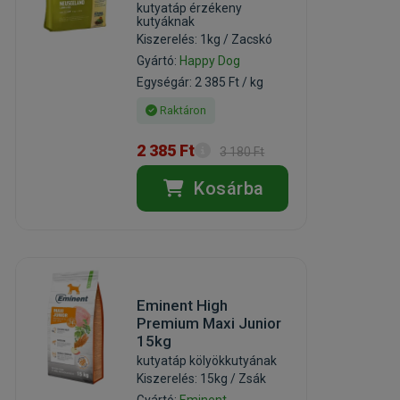
kutyatáp érzékeny
kutyáknak
Kiszerelés: 1kg / Zacskó
Gyártó:
Happy Dog
Egységár: 2 385 Ft / kg
Raktáron
2 385 Ft
3 180 Ft
Kosárba
Eminent High
Premium Maxi Junior
15kg
kutyatáp kölyökkutyának
Kiszerelés: 15kg / Zsák
Gyártó:
Eminent