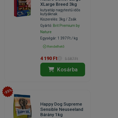
XLarge Breed 3kg
kutyatáp nagytestű idős
kutyáknak
Kiszerelés: 3kg / Zsák
Gyártó:
Brit Premium by
Nature
Egységár: 1 397 Ft / kg
Rendelhető
4 190 Ft
5 587 Ft
Kosárba
-25%
Happy Dog Supreme
Sensible Neuseeland
Bárány 1kg