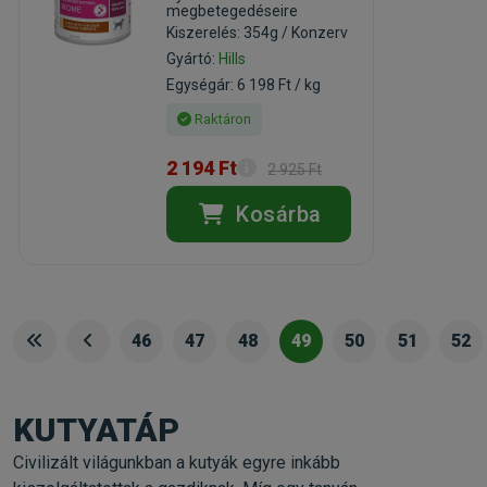
megbetegedéseire
Kiszerelés: 354g / Konzerv
Gyártó:
Hills
Egységár: 6 198 Ft / kg
Raktáron
2 194 Ft
2 925 Ft
Kosárba
46
47
48
49
50
51
52
KUTYATÁP
Civilizált világunkban a kutyák egyre inkább