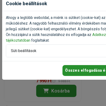
Cookie beállítások
-20%
Ahogy a legtöbb weboldal, a miénk is sütiket (cookie-kat) az
működéshez. A nagyobb felhasználói élmény érdekében ma
Eukanuba Adult
jellegű sütiket (cookie-kat) engedélyezhet. A böngészés fol
Medium Breed
Ön hozzájárul a sütik használatához és elfogadja az
Adatkez
Chicken 3kg
tájékoztatóban
foglaltakat.
kutyatáp közepes felnőtt
kutyáknak
Süti beállítások
Kiszerelés: 3kg / Zacskó
Gyártó:
Eukanuba
Egységár: 2 663 Ft / kg
Összes elfogadása é
Rendelhető
7 990 Ft
9 988 Ft
Kosárba