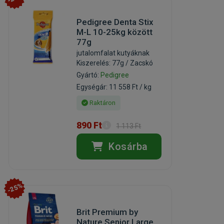
Pedigree Denta Stix
M-L 10-25kg között
77g
jutalomfalat kutyáknak
Kiszerelés: 77g / Zacskó
Gyártó:
Pedigree
Egységár: 11 558 Ft / kg
Raktáron
890 Ft
1 113 Ft
Kosárba
-25%
Brit Premium by
Nature Senior Large