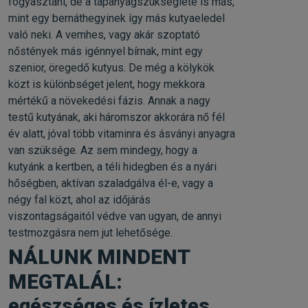
fogyasztani, de a tápanyagszükséglete is más,
mint egy bernáthegyinek így más kutyaeledel
való neki. A vemhes, vagy akár szoptató
nőstények más igénnyel bírnak, mint egy
szenior, öregedő kutyus. De még a kölykök
közt is különbséget jelent, hogy mekkora
mértékű a növekedési fázis. Annak a nagy
testű kutyának, aki háromszor akkorára nő fél
év alatt, jóval több vitaminra és ásványi anyagra
van szüksége. Az sem mindegy, hogy a
kutyánk a kertben, a téli hidegben és a nyári
hőségben, aktívan szaladgálva él-e, vagy a
négy fal közt, ahol az időjárás
viszontagságaitól védve van ugyan, de annyi
testmozgásra nem jut lehetősége.
NÁLUNK MINDENT
MEGTALÁL:
egészséges és ízletes