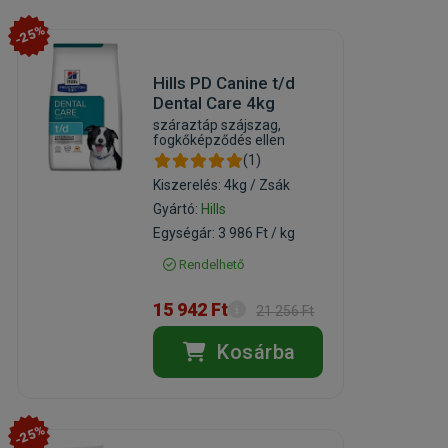
-25%
Hills PD Canine t/d
Dental Care 4kg
száraztáp szájszag,
fogkőképződés ellen
(1)
Kiszerelés: 4kg / Zsák
Gyártó:
Hills
Egységár: 3 986 Ft / kg
Rendelhető
15 942 Ft
21 256 Ft
Kosárba
-25%