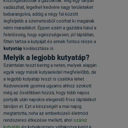
kiszolgáltatottak a gazdiknak. Míg egy tanyán
vadászhat, legelhet kedvére nagy területeket
bebarangolva, addig a négy fal között
legfeljebb a szemetesből csórhat ki magának
némi maradékot. Éppen ezért a gazdára hárul a
felelősség, hogy egészségesen, jól tápláltan,
fitten tartsa a kutyáját és ennek fontos része a
kutyatáp
kiválasztása is.
Melyik a legjobb kutyatáp?
Számtalan teszt kering a neten, melyek alapján
egyik vagy másik kutyaeledel megfelelőbb, de
a legjobb kutyatáp teszt is csalóka lehet.
Kedvenceink gyomra ugyanis ahhoz szokott
még az ősidőkben hozzá, hogy több napos
portyák után napokra elegendő friss táplálékot
tároljon el. Ezt a készségét a mai napig
megtartotta, noha az emberközeli életmód
rendszeres étkezése mellett, ahol
száraz
kutyatáp
és kutyakonzerv váltakozva kerül a