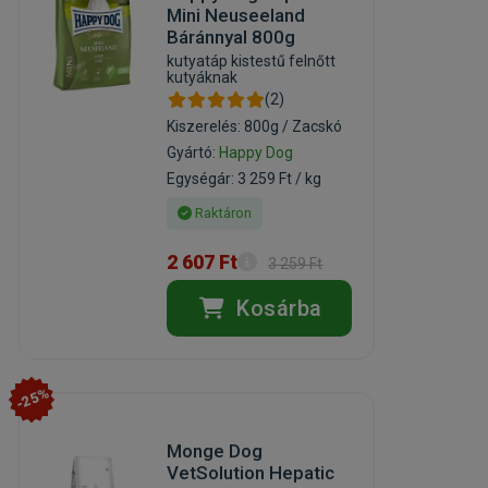
Mini Neuseeland
Báránnyal 800g
kutyatáp kistestű felnőtt
kutyáknak
(2)
Kiszerelés: 800g / Zacskó
Gyártó:
Happy Dog
Egységár: 3 259 Ft / kg
Raktáron
2 607 Ft
3 259 Ft
Kosárba
-25%
Monge Dog
VetSolution Hepatic