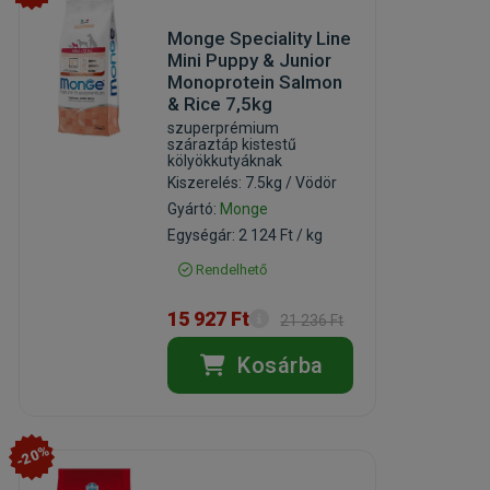
Monge Speciality Line
Mini Puppy & Junior
Monoprotein Salmon
& Rice 7,5kg
szuperprémium
száraztáp kistestű
kölyökkutyáknak
Kiszerelés: 7.5kg / Vödör
Gyártó:
Monge
Egységár: 2 124 Ft / kg
Rendelhető
15 927 Ft
21 236 Ft
Kosárba
-20%