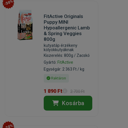
-30%
FitActive Originals
Puppy MINI
Hypoallergenic Lamb
& Spring Veggies
800g
kutyatáp érzékeny
kölyökkutyáknak
Kiszerelés: 800g / Zacskó
Gyártó:
FitActive
Egységár: 2 363 Ft / kg
Raktáron
1 890 Ft
2 700 Ft
Kosárba
-20%