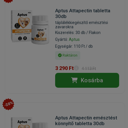
Aptus Attapectin tabletta
30db
táplálékkiegészítő emésztési
zavarokra
Kiszerelés: 30 db / Flakon
Gyártó:
Aptus
Egységár: 110 Ft / db
Raktáron
3 290 Ft
4 113 Ft
Kosárba
-20%
Aptus Attapectin emésztést
könnyítő tabletta 30db