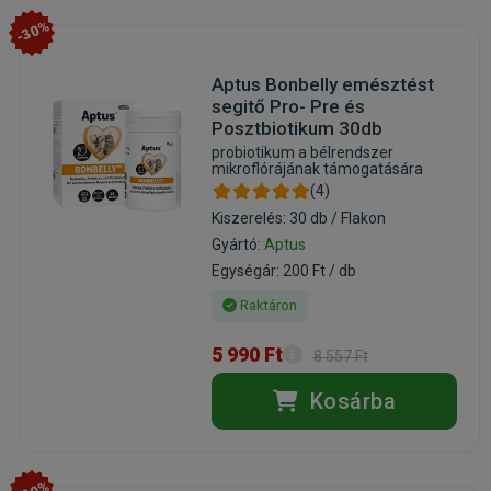
-30%
Aptus Bonbelly emésztést
segitő Pro- Pre és
Posztbiotikum 30db
probiotikum a bélrendszer
mikroflórájának támogatására
(4)
Kiszerelés: 30 db / Flakon
Gyártó:
Aptus
Egységár: 200 Ft / db
Raktáron
5 990 Ft
8 557 Ft
Kosárba