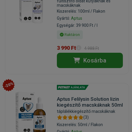
fültisztító oldat kutyáknak és
macskáknak
Kiszerelés: 100ml / Flakon
Gyártó:
Aptus
Egységár: 39 900 Ft / l
Raktáron
3 990 Ft
4 988 Ft
Kosárba
-20%
Aptus Felilysin Solution lizin
kiegészítő macskáknak 50ml
táplálékkiegészítő macskáknak
(3)
Kiszerelés: 50ml / Flakon
Gyártó:
Aptus