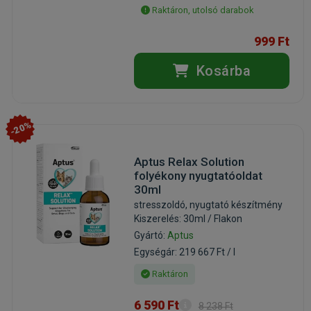
Raktáron, utolsó darabok
999 Ft
Kosárba
-20%
Aptus Relax Solution
folyékony nyugtatóoldat
30ml
stresszoldó, nyugtató készítmény
Kiszerelés: 30ml / Flakon
Gyártó:
Aptus
Egységár: 219 667 Ft / l
Raktáron
6 590 Ft
8 238 Ft