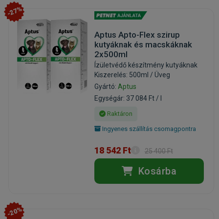
-27%
Aptus Apto-Flex szirup
kutyáknak és macskáknak
2x500ml
Ízületvédő készítmény kutyáknak
Kiszerelés: 500ml / Üveg
Gyártó:
Aptus
Egységár: 37 084 Ft / l
Raktáron
Ingyenes szállítás csomagpontra
18 542 Ft
25 400 Ft
Kosárba
-20%