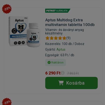
-20%
Aptus Multidog Extra
multivitamin tabletta 100db
Vitamin- és ásványi anyag
készítmény
(9)
Kiszerelés: 100 db / Doboz
Gyártó:
Aptus
Egységár: 63 Ft / db
Raktáron
6 290 Ft
7 863 Ft
Kosárba
-20%