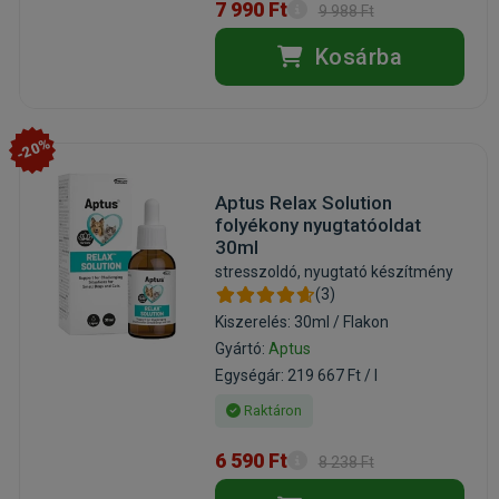
7 990 Ft
9 988 Ft
Kosárba
-20%
Aptus Relax Solution
folyékony nyugtatóoldat
30ml
stresszoldó, nyugtató készítmény
(3)
Kiszerelés: 30ml / Flakon
Gyártó:
Aptus
Egységár: 219 667 Ft / l
Raktáron
6 590 Ft
8 238 Ft