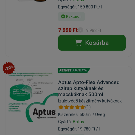
Egységár: 159 800 Ft / l
Raktáron
7 990 Ft
9 988 Ft
Kosárba
-20%
Aptus Apto-Flex Advanced
szirup kutyáknak és
macskáknak 500ml
Ízületvédő készítmény kutyáknak
(1)
Kiszerelés: 500ml / Üveg
Gyártó:
Aptus
Egységár: 19 780 Ft / l