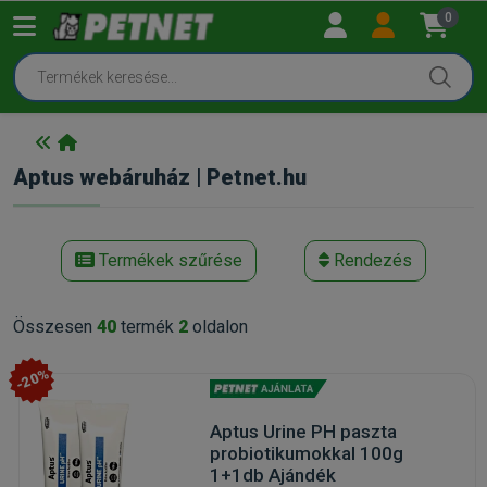
0
Aptus webáruház | Petnet.hu
Termékek szűrése
Rendezés
Összesen
40
termék
2
oldalon
-20%
Aptus Urine PH paszta
probiotikumokkal 100g
1+1db Ajándék