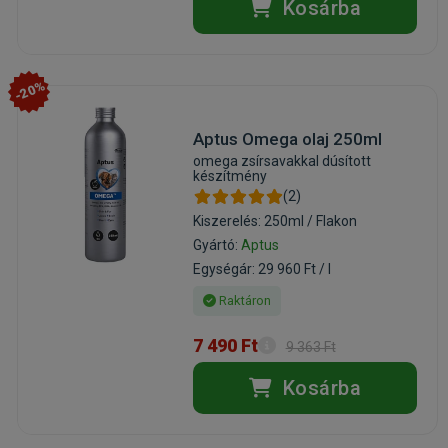
Kosárba
-20%
Aptus Omega olaj 250ml
omega zsírsavakkal dúsított
készítmény
(2)
Kiszerelés: 250ml / Flakon
Gyártó:
Aptus
Egységár: 29 960 Ft / l
Raktáron
7 490 Ft
9 363 Ft
Kosárba