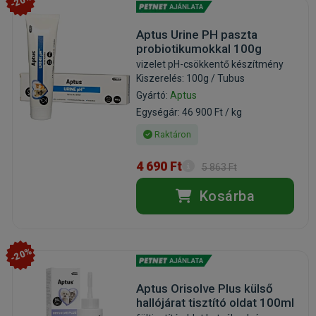
-20%
Aptus Urine PH paszta
probiotikumokkal 100g
vizelet pH-csökkentő készítmény
Kiszerelés: 100g / Tubus
Gyártó:
Aptus
Egységár: 46 900 Ft / kg
Raktáron
4 690 Ft
5 863 Ft
Kosárba
-20%
Aptus Orisolve Plus külső
hallójárat tisztító oldat 100ml