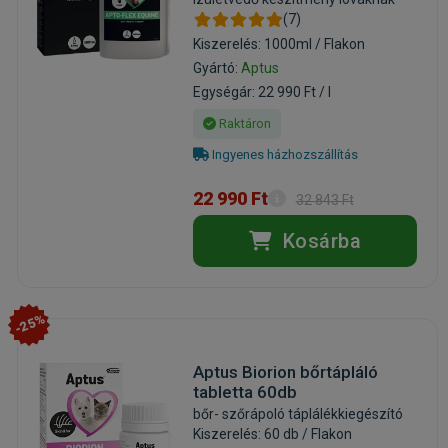
(7)
Kiszerelés: 1000ml / Flakon
Gyártó:
Aptus
Egységár: 22 990 Ft / l
Raktáron
Ingyenes házhozszállítás
22 990 Ft
32 843 Ft
Kosárba
-25%
Aptus Biorion bőrtápláló
tabletta 60db
bőr- szőrápoló táplálékkiegészító
Kiszerelés: 60 db / Flakon