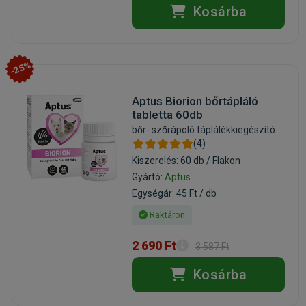
Kosárba
-25%
Aptus Biorion bőrtápláló
tabletta 60db
bőr- szőrápoló táplálékkiegészító
(4)
Kiszerelés: 60 db / Flakon
Gyártó:
Aptus
Egységár: 45 Ft / db
Raktáron
2 690 Ft
3 587 Ft
Kosárba