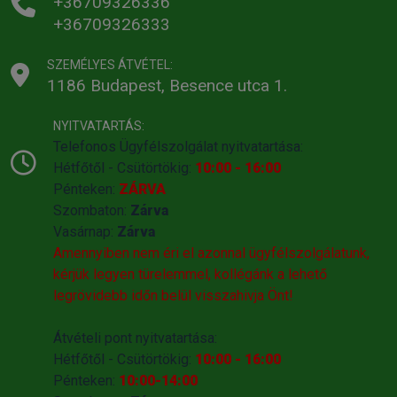
+36709326336
+36709326333
SZEMÉLYES ÁTVÉTEL:
1186 Budapest, Besence utca 1.
NYITVATARTÁS:
Telefonos Ügyfélszolgálat nyitvatartása:
Hétfőtől - Csütörtökig:
10:00 - 16:00
Pénteken:
ZÁRVA
Szombaton:
Zárva
Vasárnap:
Zárva
Amennyiben nem éri el azonnal ügyfélszolgálatunk,
kérjük legyen türelemmel, kollégánk a lehető
legrövidebb időn belül visszahivja Önt!
Átvételi pont nyitvatartása:
Hétfőtől - Csütörtökig:
10:00 - 16:00
Pénteken:
10:00-14:00