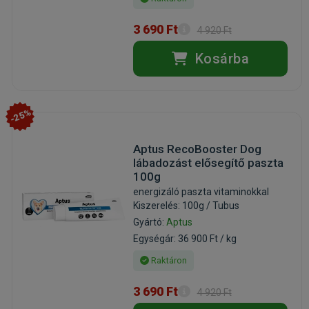
3 690 Ft
4 920 Ft
Kosárba
-25%
Aptus RecoBooster Dog
lábadozást elősegítő paszta
100g
energizáló paszta vitaminokkal
Kiszerelés: 100g / Tubus
Gyártó:
Aptus
Egységár: 36 900 Ft / kg
Raktáron
3 690 Ft
4 920 Ft