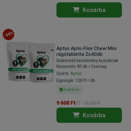
Kosárba
-30%
Aptus Apto-Flex Chew Mini
rágótabletta 2x40db
Ízületvédő készítmény kutyáknak
Kiszerelés: 80 db / Csomag
Gyártó:
Aptus
Egységár: 120 Ft / db
Raktáron
9 608 Ft
13 725 Ft
Kosárba