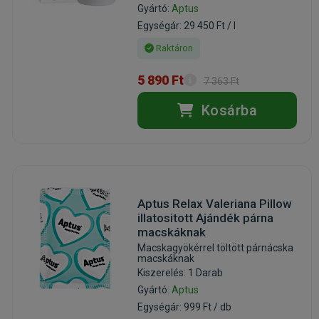
Gyártó:
Aptus
Egységár: 29 450 Ft / l
Raktáron
5 890 Ft
7 363 Ft
Kosárba
Aptus Relax Valeriana Pillow
illatositott Ajándék párna
macskáknak
Macskagyökérrel töltött párnácska
macskáknak
Kiszerelés: 1 Darab
Gyártó:
Aptus
Egységár: 999 Ft / db