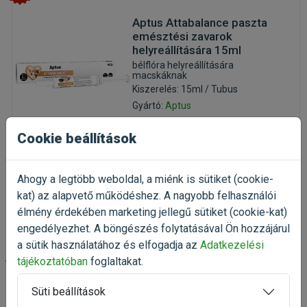
Aptus Attabalance paszta
emésztési zavarok
helyreállítására 15ml
bélflóra helyreállítására
macskáknak
Kiszerelés: 15ml / Tubus
Gyártó:
Aptus
Egységár: 326 000 Ft / l
Cookie beállítások
Raktáron
4 890 Ft
6 113 Ft
Ahogy a legtöbb weboldal, a miénk is sütiket (cookie-
kat) az alapvető működéshez. A nagyobb felhasználói
Kosárba
élmény érdekében marketing jellegű sütiket (cookie-kat)
engedélyezhet. A böngészés folytatásával Ön hozzájárul
a sütik használatához és elfogadja az
Adatkezelési
-20%
tájékoztatóban
foglaltakat.
Süti beállítások
Aptus Attabalance paszta