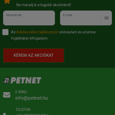
Ne maradj le a legjobb akcióinkról!
Keresztnév
E-mail
Az
Adatkezelési tájékoztatót
elolvastam és a benne
foglaltakat elfogadom.
KÉREM AZ AKCIÓKAT
E-MAIL:
info@petnet.hu
TELEFON: