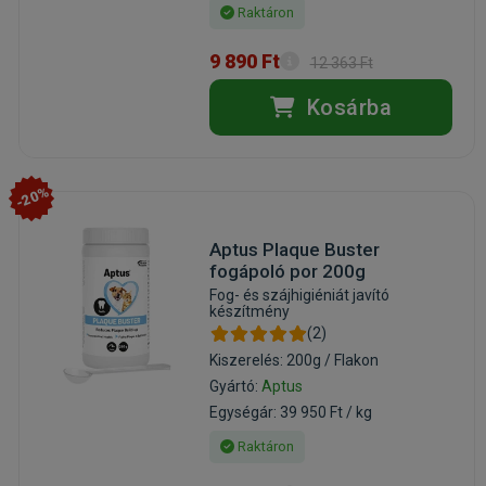
Raktáron
9 890 Ft
12 363 Ft
Kosárba
-20%
Aptus Plaque Buster
fogápoló por 200g
Fog- és szájhigiéniát javító
készítmény
(2)
Kiszerelés: 200g / Flakon
Gyártó:
Aptus
Egységár: 39 950 Ft / kg
Raktáron