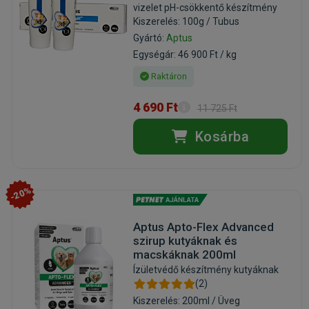
vizelet pH-csökkentő készítmény
Kiszerelés: 100g / Tubus
Gyártó:
Aptus
Egységár: 46 900 Ft / kg
Raktáron
4 690 Ft
11 725 Ft
Kosárba
-20%
Aptus Apto-Flex Advanced
szirup kutyáknak és
macskáknak 200ml
Ízületvédő készítmény kutyáknak
(2)
Kiszerelés: 200ml / Üveg