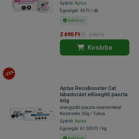
Gyártó:
Aptus
Egységár: 45 Ft / db
Raktáron
2 690 Ft
3 587 Ft
Kosárba
-25%
Aptus RecoBooster Cat
lábadozást elősegítő paszta
60g
energizáló paszta vitaminokkal
Kiszerelés: 60g / Tubus
Gyártó:
Aptus
Egységár: 61 500 Ft / kg
Raktáron