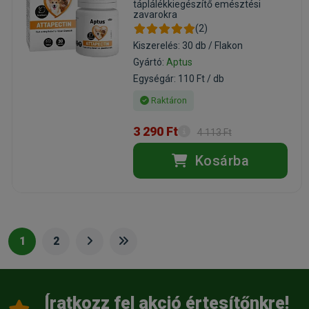
táplálékkiegészítő emésztési
zavarokra
(2)
Kiszerelés: 30 db / Flakon
Gyártó:
Aptus
Egységár: 110 Ft / db
Raktáron
3 290 Ft
4 113 Ft
Kosárba
1
2
Íratkozz fel akció értesítőnkre!