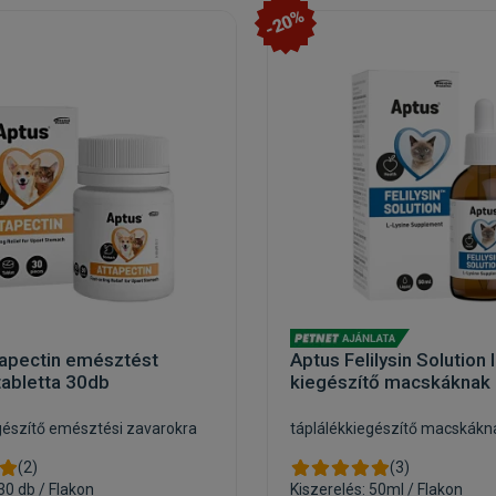
-20%
tapectin emésztést
Aptus Felilysin Solution l
tabletta 30db
kiegészítő macskáknak
gészítő emésztési zavarokra
táplálékkiegészítő macskákn
(2)
(3)
30 db / Flakon
Kiszerelés: 50ml / Flakon