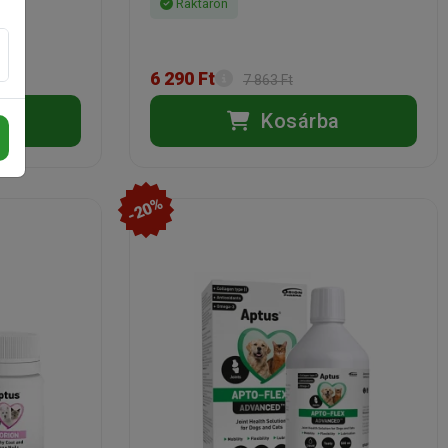
Raktáron
6 290 Ft
7 863 Ft
a
Kosárba
-20%