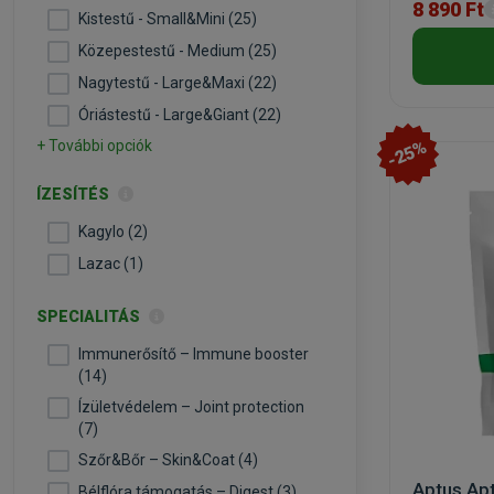
8 890 Ft
Kistestű - Small&Mini (25)
Közepestestű - Medium (25)
Nagytestű - Large&Maxi (22)
Óriástestű - Large&Giant (22)
-25%
+ További opciók
ÍZESÍTÉS
Kagylo (2)
Lazac (1)
SPECIALITÁS
Immunerősítő – Immune booster
(14)
Ízületvédelem – Joint protection
(7)
Szőr&Bőr – Skin&Coat (4)
Aptus Ap
Bélflóra támogatás – Digest (3)