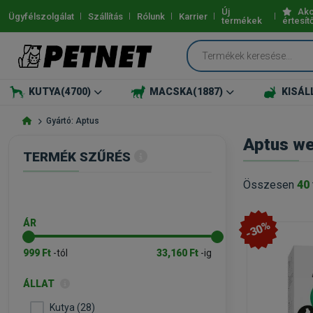
Új
Akc
Ügyfélszolgálat
Szállítás
Rólunk
Karrier
termékek
értesít
KUTYA
(4700)
MACSKA
(1887)
KISÁL
Gyártó: Aptus
Aptus we
TERMÉK SZŰRÉS
Összesen
40
ÁR
-30%
999 Ft
-tól
33,160 Ft
-ig
ÁLLAT
Kutya (28)