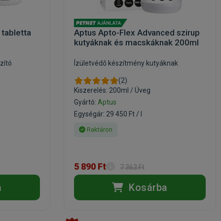
 tabletta
Aptus Apto-Flex Advanced szirup
kutyáknak és macskáknak 200ml
zító
Ízületvédő készítmény kutyáknak
(2)
Kiszerelés: 200ml / Üveg
Gyártó:
Aptus
Egységár: 29 450 Ft / l
Raktáron
5 890 Ft
7 363 Ft
a
Kosárba