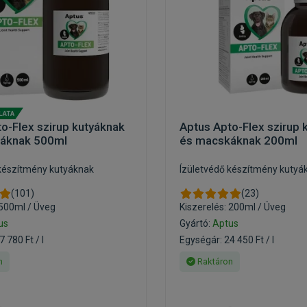
o-Flex szirup kutyáknak
Aptus Apto-Flex szirup 
áknak 500ml
és macskáknak 200ml
 készítmény kutyáknak
Ízületvédő készítmény kutyá
(101)
(23)
 500ml / Üveg
Kiszerelés: 200ml / Üveg
us
Gyártó:
Aptus
 780 Ft / l
Egységár: 24 450 Ft / l
n
Raktáron