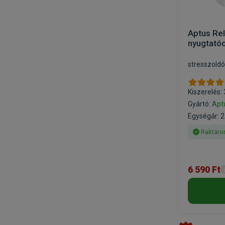
Aptus Rel
nyugtató
stresszoldó
Kiszerelés:
Gyártó:
Apt
Egységár: 21
Raktáro
6 590 Ft