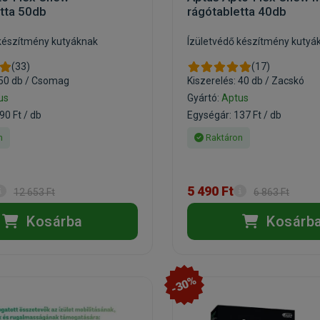
tta 50db
rágótabletta 40db
 készítmény kutyáknak
Ízületvédő készítmény kutyá
(33)
(17)
 50 db / Csomag
Kiszerelés: 40 db / Zacskó
us
Gyártó:
Aptus
90 Ft / db
Egységár: 137 Ft / db
n
Raktáron
5 490 Ft
12 653 Ft
6 863 Ft
Kosárba
Kosárb
-30%