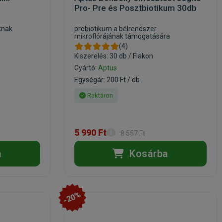
Pro- Pre és Posztbiotikum 30db
knak
probiotikum a bélrendszer
mikroflórájának támogatására
(4)
Kiszerelés: 30 db / Flakon
Gyártó:
Aptus
Egységár: 200 Ft / db
Raktáron
5 990 Ft
8 557 Ft
a
Kosárba
-20%