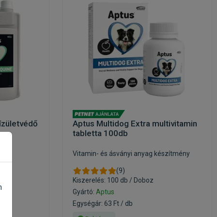
ízületvédő
Aptus Multidog Extra multivitamin
tabletta 100db
nak
Vitamin- és ásványi anyag készítmény
(9)
Kiszerelés: 100 db / Doboz
n
Gyártó:
Aptus
Egységár: 63 Ft / db