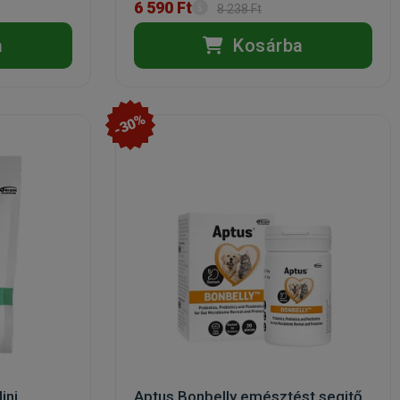
6 590 Ft
8 238 Ft
a
Kosárba
-30%
ini
Aptus Bonbelly emésztést segitő