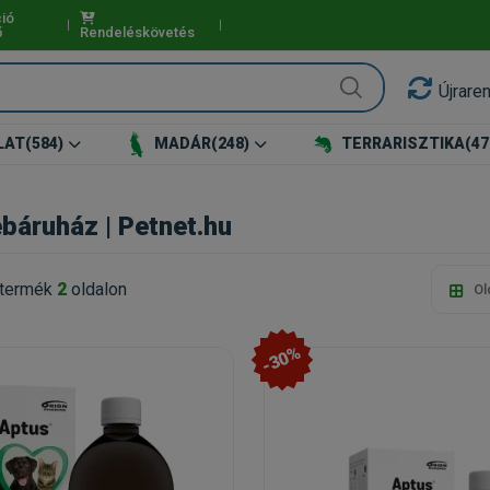
ió
ő
Rendeléskövetés
Újrare
LAT
(584)
MADÁR
(248)
TERRARISZTIKA
(47
báruház | Petnet.hu
termék
2
oldalon
Ol
-30%