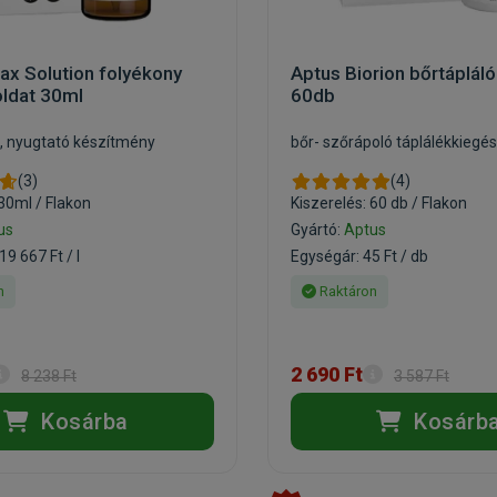
ax Solution folyékony
Aptus Biorion bőrtápláló
oldat 30ml
60db
, nyugtató készítmény
bőr- szőrápoló táplálékkiegés
(3)
(4)
 30ml / Flakon
Kiszerelés: 60 db / Flakon
us
Gyártó:
Aptus
9 667 Ft / l
Egységár: 45 Ft / db
n
Raktáron
2 690 Ft
8 238 Ft
3 587 Ft
Kosárba
Kosárb