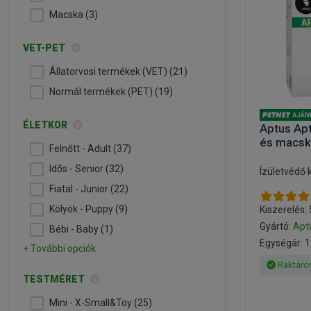
Macska (3)
VET-PET
Állatorvosi termékek (VET) (21)
Normál termékek (PET) (19)
ÉLETKOR
Aptus Apt
és macsk
Felnőtt - Adult (37)
Idős - Senior (32)
Ízületvédő
Fiatal - Junior (22)
Kölyök - Puppy (9)
Kiszerelés:
Gyártó:
Apt
Bébi - Baby (1)
Egységár: 17
+ További opciók
Raktáro
TESTMÉRET
Mini - X-Small&Toy (25)