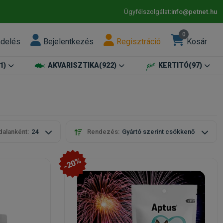
Ügyfélszolgálat:
info@petnet.hu
0
ndelés
Bejelentkezés
Regisztráció
Kosár
1)
AKVARISZTIKA
(922)
KERTITÓ
(97)
dalanként:
24
Rendezés:
Gyártó szerint csökkenő
-20%