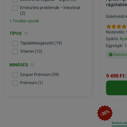
rágótable
Emésztési problémák – Intestinal
(2)
Ízületvédő
+ További opciók
Kiszerelés:
TÍPUS
Gyártó:
Apt
Táplálékkiegészítő (19)
Egységár: 1
Vitamin (12)
Raktáro
MINŐSÉG
Szuper Prémium (39)
9 490 Ft
Prémium (1)
-20%