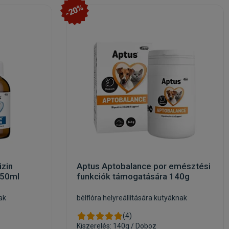
-20%
izin
Aptus Aptobalance por emésztési
 50ml
funkciók támogatására 140g
ak
bélflóra helyreállítására kutyáknak
(4)
Kiszerelés: 140g / Doboz