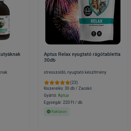
kutyáknak
Aptus Relax nyugtató rágótabletta
30db
knak
stresszoldó, nyugtató készítmény
(23)
Kiszerelés: 30 db / Zacskó
Gyártó:
Aptus
Egységár: 220 Ft / db
Raktáron