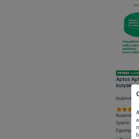
Aptus Ap
kutyákna
Ízületvédő
A
Kiszerelés:
a
Gyártó:
Apt
m
Egységár: 19
b