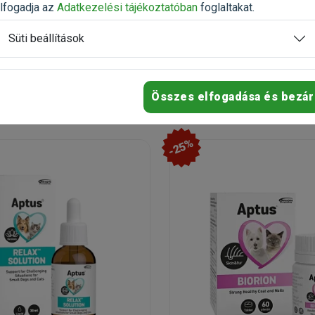
n
Raktáron
lfogadja az
Adatkezelési tájékoztatóban
foglaltakat.
Ingyenes házhozszállítás
Süti beállítások
22 990 Ft
12 363 Ft
32 843 Ft
Kosárba
Kosárb
Összes elfogadása és bezár
-25%