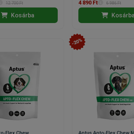
4 890 Ft
12 700 Ft
6 986 Ft
Kosárba
Kosárb
-20%
to-Flex Chew
Aptus Apto-Flex Chew M