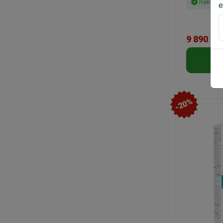
Raktáro
e
9 890 Ft
-20%