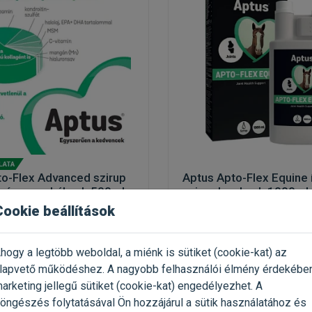
to-Flex Advanced szirup
Aptus Apto-Flex Equine 
k és macskáknak 500ml
szirup lovaknak 1000ml
Cookie beállítások
 készítmény kutyáknak
Ízületvédő készítmény lovak
(1)
(7)
hogy a legtöbb weboldal, a miénk is sütiket (cookie-kat) az
 500ml / Üveg
Kiszerelés: 1000ml / Flakon
lapvető működéshez. A nagyobb felhasználói élmény érdekébe
us
Gyártó:
Aptus
arketing jellegű sütiket (cookie-kat) engedélyezhet. A
 780 Ft / l
Egységár: 22 990 Ft / l
öngészés folytatásával Ön hozzájárul a sütik használatához és