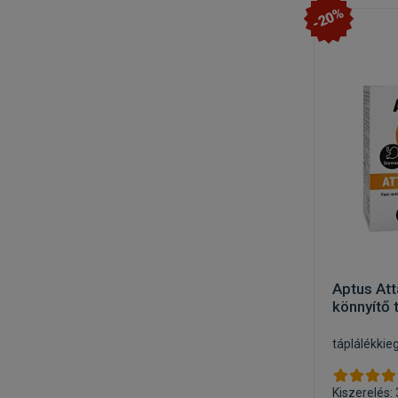
-20%
Aptus At
könnyítő 
táplálékkie
Kiszerelés: 