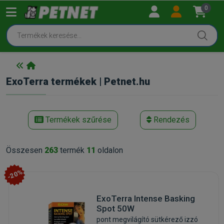
0
ExoTerra termékek | Petnet.hu
Termékek szűrése
Rendezés
Összesen
263
termék
11
oldalon
-20%
ExoTerra Intense Basking
Spot 50W
pont megvilágító sütkérező izzó