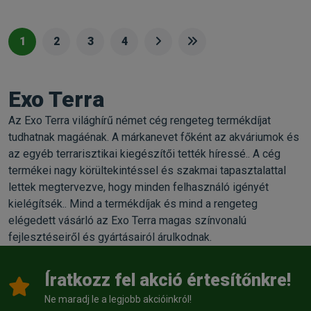
1
2
3
4
Exo Terra
Az Exo Terra világhírű német cég rengeteg termékdíjat
tudhatnak magáénak. A márkanevet főként az akváriumok és
az egyéb terrarisztikai kiegészítői tették híressé.. A cég
termékei nagy körültekintéssel és szakmai tapasztalattal
lettek megtervezve, hogy minden felhasználó igényét
kielégítsék.. Mind a termékdíjak és mind a rengeteg
elégedett vásárló az Exo Terra magas színvonalú
fejlesztéseiről és gyártásairól árulkodnak.
Íratkozz fel akció értesítőnkre!
Ne maradj le a legjobb akcióinkról!