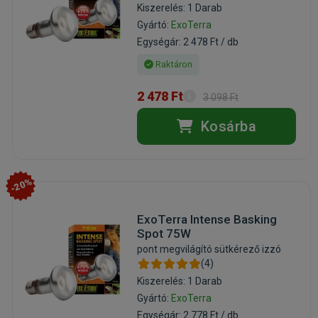
Kiszerelés: 1 Darab
Gyártó:
ExoTerra
Egységár: 2 478 Ft / db
Raktáron
2 478 Ft
3 098 Ft
Kosárba
-20%
ExoTerra Intense Basking
Spot 75W
pont megvilágító sütkérező izzó
(4)
Kiszerelés: 1 Darab
Gyártó:
ExoTerra
Egységár: 2 778 Ft / db