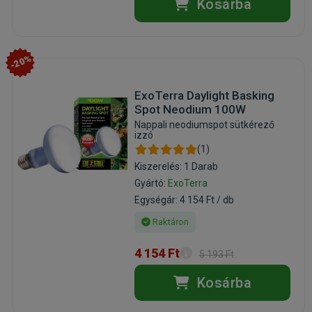
Kosárba
-20%
ExoTerra Daylight Basking
Spot Neodium 100W
Nappali neodiumspot sütkérező
izzó
(1)
Kiszerelés: 1 Darab
Gyártó:
ExoTerra
Egységár: 4 154 Ft / db
Raktáron
4 154 Ft
5 193 Ft
Kosárba