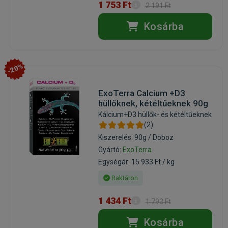
1 753 Ft
2 191 Ft
Kosárba
-20%
ExoTerra Calcium +D3
hüllőknek, kétéltűeknek 90g
Kálcium+D3 hüllők- és kétéltűeknek
(2)
Kiszerelés: 90g / Doboz
Gyártó:
ExoTerra
Egységár: 15 933 Ft / kg
Raktáron
1 434 Ft
1 793 Ft
Kosárba