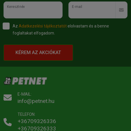
Keresztnév
E-mail
Az
Adatkezelési tájékoztatót
elolvastam és a benne
foglaltakat elfogadom.
KÉREM AZ AKCIÓKAT
E-MAIL:
info@petnet.hu
TELEFON:
+36709326336
+36709326333