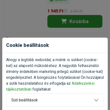
1 945 Ft
2 431 Ft
Kosárba
-20%
Cookie beállítások
ExoTerra Solar Glo
napfényízzó 125W
Ahogy a legtöbb weboldal, a miénk is sütiket (cookie-
meleget és fényt adó terráriumi
kat) az alapvető működéshez. A nagyobb felhasználói
izzó
élmény érdekében marketing jellegű sütiket (cookie-kat)
(1)
engedélyezhet. A böngészés folytatásával Ön hozzájárul
Kiszerelés: 1 Darab
a sütik használatához és elfogadja az
Adatkezelési
Gyártó:
ExoTerra
tájékoztatóban
foglaltakat.
Egységár: 17 965 Ft / db
Raktáron
Süti beállítások
Ingyenes szállítás csomagpontra