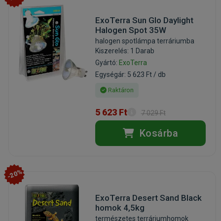
ExoTerra Sun Glo Daylight
Halogen Spot 35W
halogen spotlámpa terráriumba
Kiszerelés: 1 Darab
Gyártó:
ExoTerra
Egységár: 5 623 Ft / db
Raktáron
5 623 Ft
7 029 Ft
Kosárba
-20%
ExoTerra Desert Sand Black
homok 4,5kg
természetes terráriumhomok