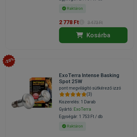
Raktáron
2 778 Ft
3 473 Ft
Kosárba
-20%
ExoTerra Intense Basking
Spot 25W
pont megvilágító sütkérező izzó
(3)
Kiszerelés: 1 Darab
Gyártó:
ExoTerra
Egységár: 1 753 Ft / db
Raktáron