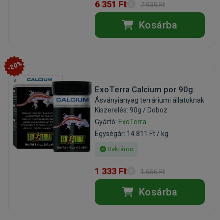
6 351 Ft
7 939 Ft
Kosárba
-20%
ExoTerra Calcium por 90g
Ásványianyag terráriumi állatoknak
Kiszerelés: 90g / Doboz
Gyártó:
ExoTerra
Egységár: 14 811 Ft / kg
Raktáron
1 333 Ft
1 666 Ft
Kosárba