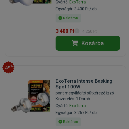
Gyártó:
ExoTerra
Egységár: 3 400 Ft / db
Raktáron
3 400 Ft
4 250 Ft
Kosárba
-20%
ExoTerra Intense Basking
Spot 100W
pont megvilágító sütkérező izzó
Kiszerelés: 1 Darab
Gyártó:
ExoTerra
Egységár: 3 267 Ft / db
Raktáron