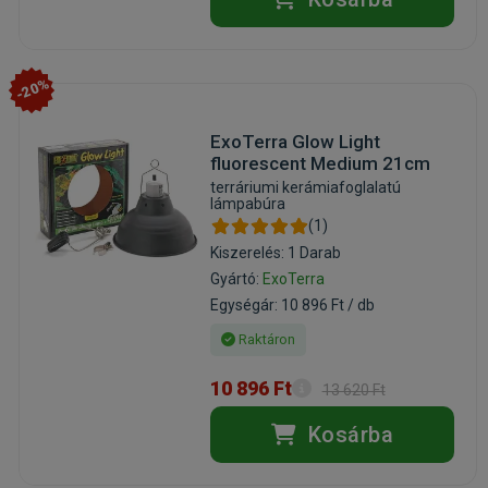
-20%
ExoTerra Glow Light
fluorescent Medium 21cm
terráriumi kerámiafoglalatú
lámpabúra
(1)
Kiszerelés: 1 Darab
Gyártó:
ExoTerra
Egységár: 10 896 Ft / db
Raktáron
10 896 Ft
13 620 Ft
Kosárba