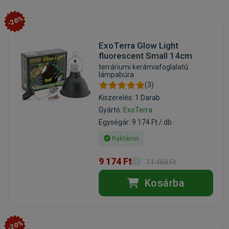
-20%
ExoTerra Glow Light
fluorescent Small 14cm
terráriumi kerámiafoglalatú
lámpabúra
(3)
Kiszerelés: 1 Darab
Gyártó:
ExoTerra
Egységár: 9 174 Ft / db
Raktáron
9 174 Ft
11 468 Ft
Kosárba
-20%