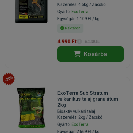
Kiszerelés: 4.5kg / Zacskó
Gyártó:
ExoTerra
Egységár: 1 109 Ft / kg
Raktáron
4 990 Ft
6 238 Ft
Kosárba
-20%
ExoTerra Sub Stratum
vulkanikus talaj granulátum
2kg
Bioaktív vulkáni talaj
Kiszerelés: 2kg / Zacskó
Gyártó:
ExoTerra
Egységár: 2 669 Ft / kg