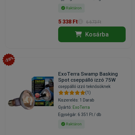
Raktáron
5 338 Ft
6 673 Ft
Kosárba
-20%
ExoTerra Swamp Basking
Spot cseppálló izzó 75W
cseppálló izzó teknősöknek
(1)
Kiszerelés: 1 Darab
Gyártó:
ExoTerra
Egységár: 6 351 Ft / db
Raktáron