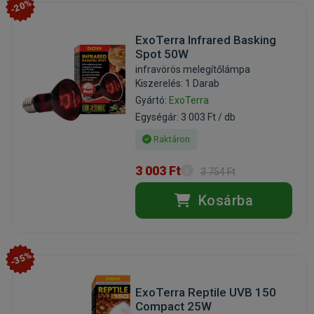
-20%
ExoTerra Infrared Basking
Spot 50W
infravörös melegítőlámpa
Kiszerelés: 1 Darab
Gyártó:
ExoTerra
Egységár: 3 003 Ft / db
Raktáron
3 003 Ft
3 754 Ft
Kosárba
-35%
ExoTerra Reptile UVB 150
Compact 25W