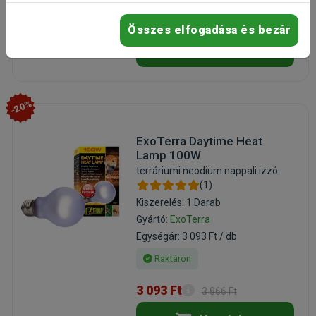
17 965 Ft
22 456 Ft
Összes elfogadása és bezár
Kosárba
-20%
ExoTerra Daytime Heat
Lamp 100W
terráriumi neodium nappali izzó
(1)
Kiszerelés: 1 Darab
Gyártó:
ExoTerra
Egységár: 3 093 Ft / db
Raktáron
3 093 Ft
3 866 Ft