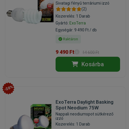
Sivatagi fényű terráriumi izzó
(2)
Kiszerelés: 1 Darab
Gyártó:
ExoTerra
Egységár: 9 490 Ft / db
Raktáron
9 490 Ft
14 600 Ft
Kosárba
-20%
ExoTerra Daylight Basking
Spot Neodium 75W
Nappali neodiumspot sütkérező
izzó
Kiszerelés: 1 Darab