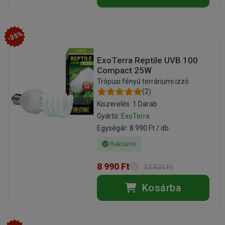
-35%
ExoTerra Reptile UVB 100
Compact 25W
Trópusi fényű terráriumi izzó
(2)
Kiszerelés: 1 Darab
Gyártó:
ExoTerra
Egységár: 8 990 Ft / db
Raktáron
8 990 Ft
13 831 Ft
Kosárba