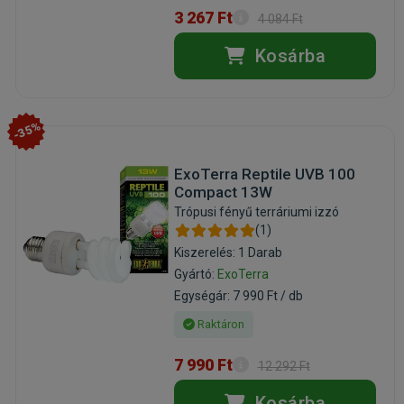
3 267 Ft
4 084 Ft
Kosárba
-35%
ExoTerra Reptile UVB 100
Compact 13W
Trópusi fényű terráriumi izzó
(1)
Kiszerelés: 1 Darab
Gyártó:
ExoTerra
Egységár: 7 990 Ft / db
Raktáron
7 990 Ft
12 292 Ft
Kosárba