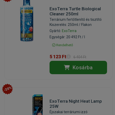
ExoTerra Turtle Biological
Cleaner 250ml
Terrárium fertőtlenítő és tisztító
Kiszerelés: 250ml / Flakon
Gyártó:
ExoTerra
Egységár: 20 492 Ft / l
Rendelhető
5 123 Ft
6 404 Ft
Kosárba
-20%
ExoTerra Night Heat Lamp
25W
Éjszakai terráriumi izzó