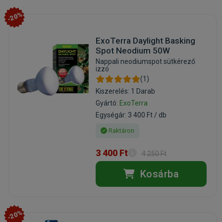
-20%
ExoTerra Daylight Basking
Spot Neodium 50W
Nappali neodiumspot sütkérező
izzó
(1)
Kiszerelés: 1 Darab
Gyártó:
ExoTerra
Egységár: 3 400 Ft / db
Raktáron
3 400 Ft
4 250 Ft
Kosárba
-20%