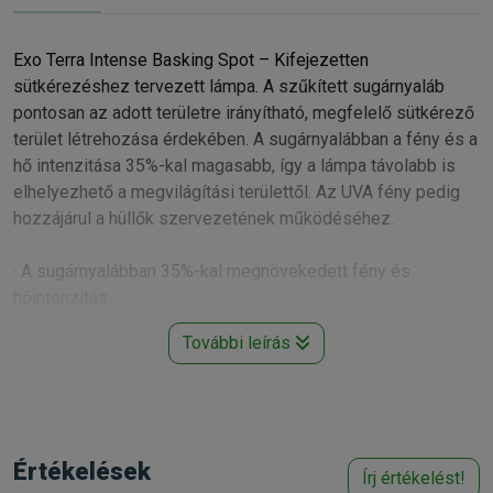
Exo Terra Intense Basking Spot – Kifejezetten
sütkérezéshez tervezett lámpa. A szűkített sugárnyaláb
pontosan az adott területre irányítható, megfelelő sütkérező
terület létrehozása érdekében. A sugárnyalábban a fény és a
hő intenzitása 35%-kal magasabb, így a lámpa távolabb is
elhelyezhető a megvilágítási területtől. Az UVA fény pedig
hozzájárul a hüllők szervezetének működéséhez.
· A sugárnyalábban 35%-kal megnövekedett fény és
hőintenzitás
· A hőszabályozáshoz szükséges megvilágított területet
További leírás
biztosít
· Emeli a környezeti hőmérsékletet
· UVA sugarakkal serkenti a párzó magatartást
· Kombinálható Night Heat Lamp izzóval vagy Infrared
Basking Spot izzóval 24 órás ciklushoz
Értékelések
Írj értékelést!
Kapható méretek: 25W, 50W, 75W,
100W,
150W