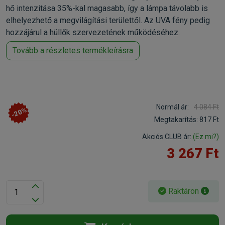
hő intenzitása 35%-kal magasabb, így a lámpa távolabb is
elhelyezhető a megvilágítási területtől. Az UVA fény pedig
hozzájárul a hüllők szervezetének működéséhez.
Tovább a részletes termékleírásra
Normál ár:
4 084 Ft
-20%
Megtakarítás:
817 Ft
Akciós CLUB ár:
(Ez mi?)
3 267 Ft
Raktáron