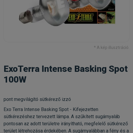
* A kép illusztráció.
ExoTerra Intense Basking Spot
100W
pont megvilágító sütkérező izzó
Exo Terra Intense Basking Spot - Kifejezetten
sütkérezéshez tervezett lámpa. A szűkített sugárnyaláb
pontosan az adott területre irányítható, megfelelő sütkérező
terület létrehozása érdekében. A sugárnyalábban a fény és a