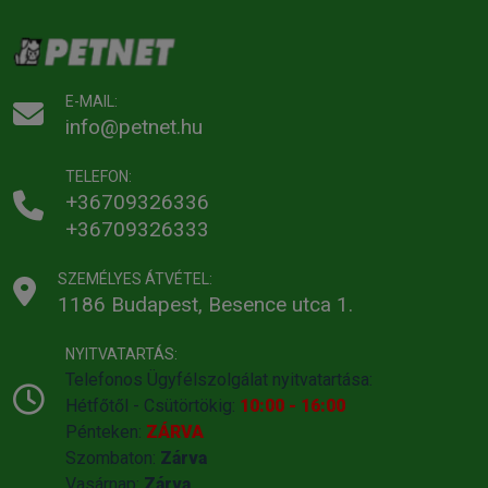
E-MAIL:
info@petnet.hu
TELEFON:
+36709326336
+36709326333
SZEMÉLYES ÁTVÉTEL:
1186 Budapest, Besence utca 1.
NYITVATARTÁS:
Telefonos Ügyfélszolgálat nyitvatartása:
Hétfőtől - Csütörtökig:
10:00 - 16:00
Pénteken:
ZÁRVA
Szombaton:
Zárva
Vasárnap:
Zárva