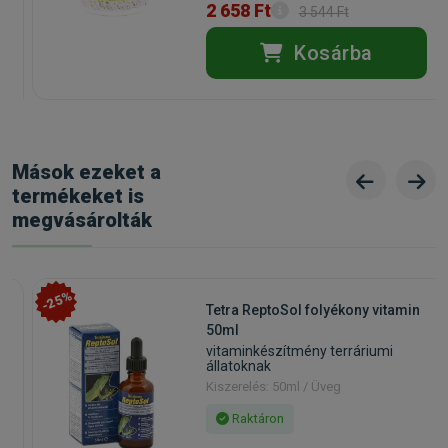
2 658 Ft
3 544 Ft
Kosárba
Mások ezeket a
termékeket is
megvásárolták
-25%
Tetra ReptoSol folyékony vitamin
50ml
vitaminkészítmény terráriumi
állatoknak
Kiszerelés: 50ml / Üveg
Raktáron