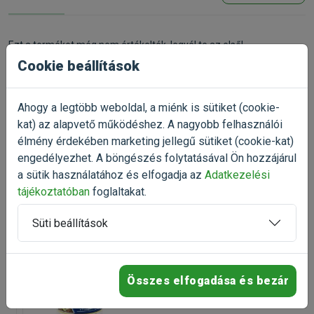
Gyártó:
ExoTerra
Egységár:
3 267.00 Ft / db
Kiszerelés:
1 Darab
Nettó ár:
2 572,44 Ft
Ezt a terméket még nem értékelték, legyél te az első!
Státusz:
Raktáron
Törékeny:
Nem
Cookie beállítások
Értékelés írása
Állatorvosi:
Nem
Ahogy a legtöbb weboldal, a miénk is sütiket (cookie-
kat) az alapvető működéshez. A nagyobb felhasználói
élmény érdekében marketing jellegű sütiket (cookie-kat)
Talán ezek is
engedélyezhet. A böngészés folytatásával Ön hozzájárul
érdekelnek
a sütik használatához és elfogadja az
Adatkezelési
tájékoztatóban
foglaltakat.
-25%
Süti beállítások
Tetra ReptoCal 100ml
Ásványianyag terráriumi
állatoknak
Kiszerelés: 60g / Doboz
Összes elfogadása és bezár
Raktáron