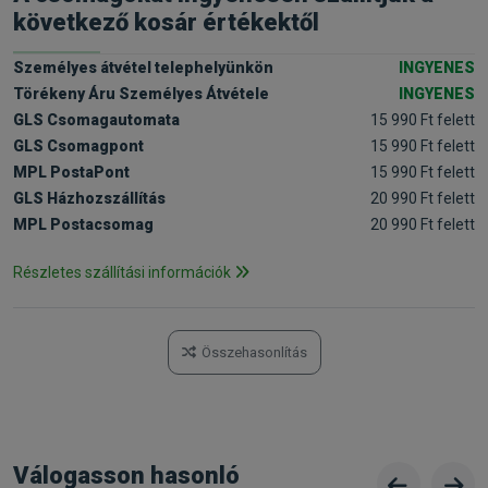
következő kosár értékektől
Személyes átvétel telephelyünkön
INGYENES
Törékeny Áru Személyes Átvétele
INGYENES
GLS Csomagautomata
15 990 Ft felett
GLS Csomagpont
15 990 Ft felett
MPL PostaPont
15 990 Ft felett
GLS Házhozszállítás
20 990 Ft felett
MPL Postacsomag
20 990 Ft felett
Részletes szállítási információk
Összehasonlítás
Válogasson hasonló