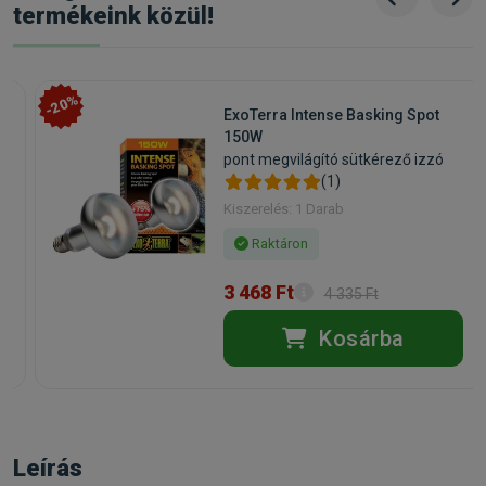
termékeink közül!
-20%
ExoTerra Intense Basking Spot
150W
pont megvilágító sütkérező izzó
(1)
Kiszerelés: 1 Darab
Raktáron
3 468 Ft
4 335 Ft
Kosárba
Leírás