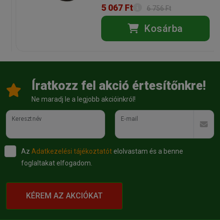
5 067 Ft
6 756 Ft
Kosárba
Íratkozz fel akció értesítőnkre!
Ne maradj le a legjobb akcióinkról!
Keresztnév
E-mail
Az
Adatkezelési tájékoztatót
elolvastam és a benne
foglaltakat elfogadom.
KÉREM AZ AKCIÓKAT