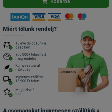
Kosárba
Miért tőlünk rendelj?
18 éve dolgozunk a
gazdikért
800 000+ teljesített
megrendelés
Környezetbarát
működés
Ingyenes szállítás
15 900 Ft felett
Megbízható
bolt
A csomagokat ingyenesen szállítjuk a