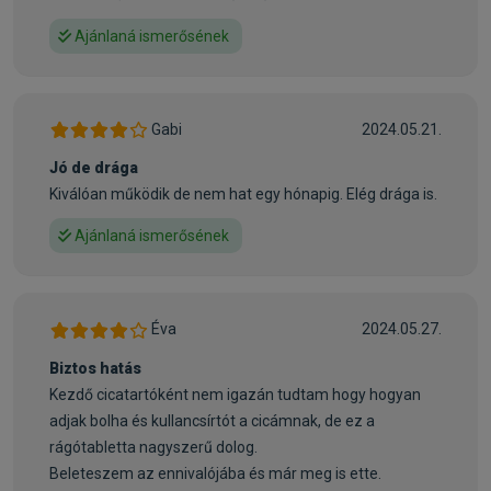
Hogyan kell alkalmazni az AdTab™-ot?
Ajánlaná ismerősének
1. Lépés - Válaszd macskád méretének és testtömegének
megfelelő AdTab™-ot.
2. Lépés - Vedd ki a tablettát a csomagolásból.
3. Lépés - Tedd a tablettát az eleségbe vagy add kézből
Gabi
2024.05.21.
kedvencednek.
Jó de drága
4. Lépés - A rágótablettá(ka)t etetéskor vagy etetés után
Kiválóan működik de nem hat egy hónapig. Elég drága is.
kell alkalmazni. Ismételd havonta.
Ajánlaná ismerősének
Gyakori kérdések
- Van valamilyen lehetséges mellékhatása az AdTab™-nak?
Mint minden gyógyszernél, itt is előfordulhatnak
Éva
2024.05.27.
mellékhatások. A mellékhatásokkal kapcsolatban részletes
tájékoztatást talál a használati utasításban, és mindig
Biztos hatás
kérdezze meg állatorvosát, ha valamilyen aggálya merül fel
Kezdő cicatartóként nem igazán tudtam hogy hogyan
kedvencével kapcsolatban.
adjak bolha és kullancsírtót a cicámnak, de ez a
rágótabletta nagyszerű dolog.
- Kell-e kezelnem a lakást is a bolhák ellen?
Beleteszem az ennivalójába és már meg is ette.