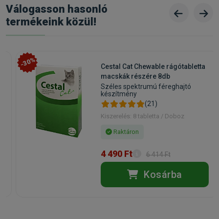
Válogasson hasonló
termékeink közül!
-30%
Cestal Cat Chewable rágótabletta
macskák részére 8db
Széles spektrumú féreghajtó
készítmény
(21)
Kiszerelés: 8 tabletta / Doboz
Raktáron
4 490 Ft
6 414 Ft
Kosárba