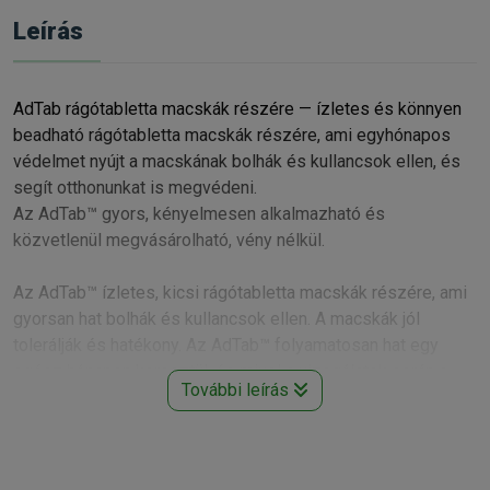
Leírás
AdTab rágótabletta macskák részére — ízletes és könnyen
beadható rágótabletta macskák részére, ami egyhónapos
védelmet nyújt a macskának bolhák és kullancsok ellen, és
segít otthonunkat is megvédeni.
Az AdTab™ gyors, kényelmesen alkalmazható és
közvetlenül megvásárolható, vény nélkül.
Az AdTab™ ízletes, kicsi rágótabletta macskák részére, ami
gyorsan hat bolhák és kullancsok ellen. A macskák jól
tolerálják és hatékony. Az AdTab™ folyamatosan hat egy
egész hónapon keresztül, és mivel a vizsgálatok során a
További leírás
macskák 100%-a szerette, biztos lehet abban, hogy
kedvence mindig megkapja a szükséges védelmet.
A készítmény alkalmazható 8 hetes vagy annál idősebb és
0,5 kg vagy annál nagyobb testtömegű macskák kezelésére,