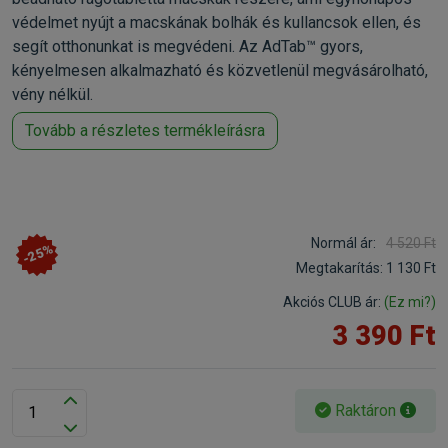
védelmet nyújt a macskának bolhák és kullancsok ellen, és
segít otthonunkat is megvédeni. Az AdTab™ gyors,
kényelmesen alkalmazható és közvetlenül megvásárolható,
vény nélkül.
Tovább a részletes termékleírásra
Normál ár:
4 520 Ft
-25%
Megtakarítás:
1 130 Ft
Akciós CLUB ár:
(Ez mi?)
3 390 Ft
Raktáron