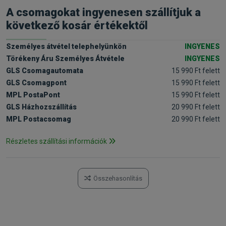
A csomagokat ingyenesen szállítjuk a
következő kosár értékektől
Személyes átvétel telephelyünkön
INGYENES
Törékeny Áru Személyes Átvétele
INGYENES
GLS Csomagautomata
15 990 Ft felett
GLS Csomagpont
15 990 Ft felett
MPL PostaPont
15 990 Ft felett
GLS Házhozszállítás
20 990 Ft felett
MPL Postacsomag
20 990 Ft felett
Részletes szállítási információk
Összehasonlítás