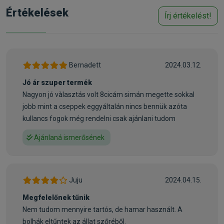
biztonságosságát a gyártó ellenőrizte, és a hatóanyaga, a
Értékelések
Írj értékelést!
lotilaner, nem lépett kölcsönhatásba más, kedvenceknél
gyakran használt gyógyszerekkel sem a klinikai vizsgálatok
során.
Hogyan működik az AdTab™?
Bernadett
2024.03.12.
Kiterjedt kutatások igazolják, hogy az AdTab™-ot a macskák
Jó ár szuper termék
jól tolerálják és kiemelkedően hatékony a használati
Nagyon jó vàlasztás volt 8cicám simán megette sokkal
utasításban előírt adagban alkalmazva. Az AdTab™
jobb mint a cseppek eggyáltalán nincs bennük azóta
hatóanyaga a lotilaner, ami túlzott stimulációt vált ki a bolhák
kullancs fogok még rendelni csak ajánlani tudom
és kullancsok idegvégződésein, és gyors pusztulásukat
eredményezi. Az adagolást megelőzően a macskára került
Ajánlaná ismerősének
bolhák 8 órán belül elpusztulnak, az adagolást megelőzően
a macskára került kullancsok pedig 18 órán belül pusztulnak
el. Bolhák esetében a hatás a rákapcsolódástól számított 12
Juju
2024.04.15.
órán belül kialakul, és a készítmény beadását követő egy
hónapos időszakban fennáll. Egy teljes hónapon keresztül
Megfelelőnek tűnik
hatékony bolhák és kullancsok ellen.
Nem tudom mennyire tartós, de hamar használt. A
bolhák eltűntek az állat szőréből.