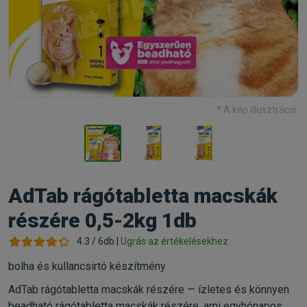
* A kép illusztráció.
AdTab rágótabletta macskák
részére 0,5-2kg 1db
4.3 / 6db |
Ugrás az értékelésekhez
bolha és kullancsirtó készítmény
AdTab rágótabletta macskák részére — ízletes és könnyen
beadható rágótabletta macskák részére, ami egyhónapos