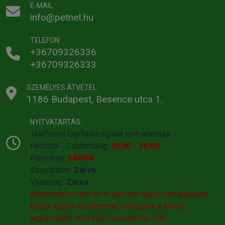
megkezdése előtt egyeztessen az állatorvossal.
E-MAIL:
info@petnet.hu
Termékenység:
Patkányokon végzett laboratóriumi vizsgálatok szerint a
TELEFON:
készítmény nem fejt ki káros hatást a hímek és a nőstények
+36709326336
reprodukciós képességére.
+36709326333
Az állatgyógyászati készítmény ártalmatlansága nem igazolt
tenyész-anyamacskáknál.
SZEMÉLYES ÁTVÉTEL:
Tenyészmacskáknál a kezelés megkezdése előtt
1186 Budapest, Besence utca 1.
egyeztessen az állatorvossal.
NYITVATARTÁS:
Gyógyszerkölcsönhatások és egyéb interakciók:
Telefonos Ügyfélszolgálat nyitvatartása:
Nem ismert. A klinikai kísérletek során a lotilaner és a
Hétfőtől - Csütörtökig:
10:00 - 16:00
rutinszerűen alkalmazott állatgyógyászati készítmények
Pénteken:
ZÁRVA
között kölcsönhatás nem volt megfigyelhető.
Szombaton:
Zárva
Vasárnap:
Zárva
Túladagolás:
Amennyiben nem éri el azonnal ügyfélszolgálatunk,
Nem észleltek mellékhatást szájon át történő beadást
kérjük legyen türelemmel, kollégánk a lehető
követően 8 hetes, 0,5 kg testtömegű macskakölyköknél,
legrövidebb időn belül visszahivja Önt!