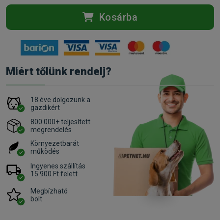
Kosárba
Miért tőlünk rendelj?
18 éve dolgozunk a
gazdikért
800 000+ teljesített
megrendelés
Környezetbarát
működés
Ingyenes szállítás
15 900 Ft felett
Megbízható
bolt