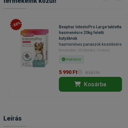
termékeink közül!
-30%
Beaphar IntestoPro Large tabletta
hasmenésre 20kg feletti
kutyáknak
hasmenéses panaszok kezelésére
Kiszerelés: 20 tabletta / Doboz
Raktáron
5 990 Ft
8 557 Ft
Kosárba
Leírás