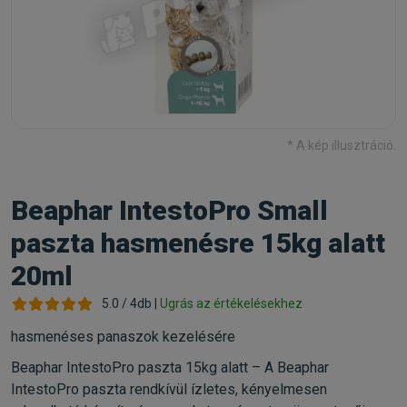
* A kép illusztráció.
Beaphar IntestoPro Small
paszta hasmenésre 15kg alatt
20ml
5.0 / 4db |
Ugrás az értékelésekhez
hasmenéses panaszok kezelésére
Beaphar IntestoPro paszta 15kg alatt – A Beaphar
IntestoPro paszta rendkívül ízletes, kényelmesen