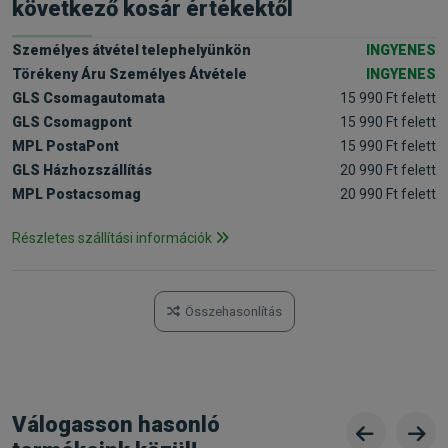
következő kosár értékektől
Személyes átvétel telephelyünkön
INGYENES
Törékeny Áru Személyes Átvétele
INGYENES
GLS Csomagautomata
15 990 Ft felett
GLS Csomagpont
15 990 Ft felett
MPL PostaPont
15 990 Ft felett
GLS Házhozszállítás
20 990 Ft felett
MPL Postacsomag
20 990 Ft felett
Részletes szállítási információk
Összehasonlítás
Válogasson hasonló