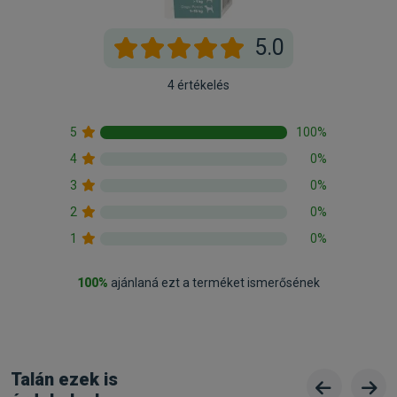
5.0
4 értékelés
5
100%
4
0%
3
0%
2
0%
1
0%
100%
ajánlaná ezt a terméket ismerősének
Talán ezek is