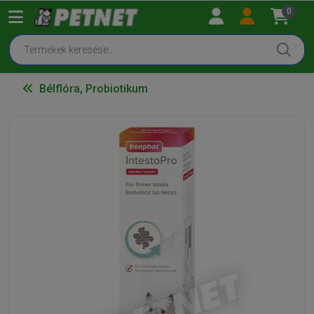
0
Bélflóra, Probiotikum