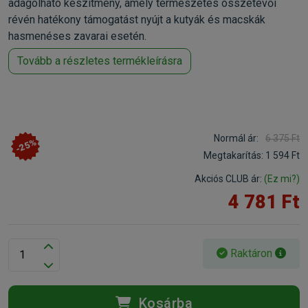
adagolható készítmény, amely természetes összetevői
révén hatékony támogatást nyújt a kutyák és macskák
hasmenéses zavarai esetén.
Tovább a részletes termékleírásra
Normál ár:
6 375 Ft
-25%
Megtakarítás:
1 594 Ft
Akciós CLUB ár:
(Ez mi?)
4 781 Ft
Raktáron
Kosárba