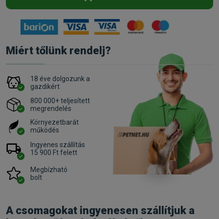
Miért tőlünk rendelj?
18 éve dolgozunk a
gazdikért
800 000+ teljesített
megrendelés
Környezetbarát
működés
Ingyenes szállítás
15 900 Ft felett
Megbízható
bolt
A csomagokat ingyenesen szállítjuk a