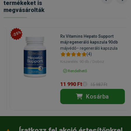
termékeket is
megvásárolták
-25%
Rx Vitamins Hepato Support
májregeneráló kapszula 90db
májvédő– regeneráló kapszula
(4)
Kiszerelés: 90 db / Doboz
Rendelhető
11 990 Ft
15 987 Ft
Kosárba
Íratkozz fel akció értesítőnkre!