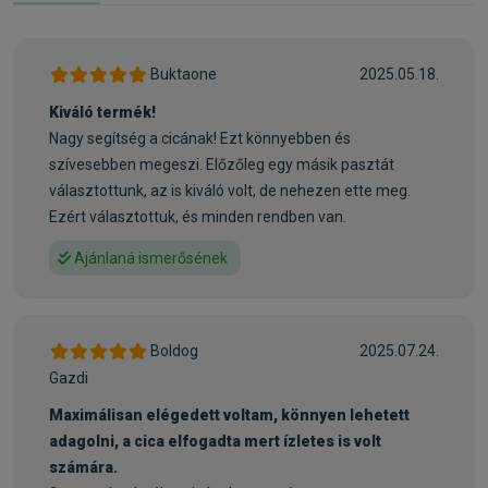
vagy az eledelhez keverve. Az állat testtömege alapján
válassza ki a dobozon levő adagolási táblázatból a javasolt
dózist, a fecskendő dugattyúján lévő adagológyűrűvel
Buktaone
2025.05.18.
pontosan be tudja állítani a kívánt mennyiséget.
Kiváló termék!
Amennyiben 3 napos adagolást követően sem tapasztal
Nagy segítség a cicának! Ezt könnyebben és
megfelelő javulást, vagy ha vért lát a bélsárban, forduljon
szívesebben megeszi. Előzőleg egy másik pasztát
állatorvoshoz!
választottunk, az is kiváló volt, de nehezen ette meg.
Ezért választottuk, és minden rendben van.
Mindig biztosítson megfelelő mennyiségű friss vizet az
Ajánlaná ismerősének
állat számára!
Összetétel:
Élesztők (MOS 1%), növényi származékok (FOS 1%), hús-
Boldog
2025.07.24.
és állati származékok (hidrolizált csirkemáj), olajok és
Gazdi
zsírok.
Maximálisan elégedett voltam, könnyen lehetett
adagolni, a cica elfogadta mert ízletes is volt
Analitikai összetevők:
számára.
Nyersfehérje 11%, nyersolajok és zsírok 1,1%, nyersrostok