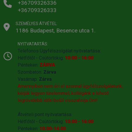
+36709326336
+36709326333
SZEMÉLYES ÁTVÉTEL:
1186 Budapest, Besence utca 1.
NYITVATARTÁS:
Telefonos Ügyfélszolgálat nyitvatartása:
Hétfőtől - Csütörtökig:
10:00 - 16:00
Pénteken:
ZÁRVA
Szombaton:
Zárva
Vasárnap:
Zárva
Amennyiben nem éri el azonnal ügyfélszolgálatunk,
kérjük legyen türelemmel, kollégánk a lehető
legrövidebb időn belül visszahivja Önt!
Átvételi pont nyitvatartása:
Hétfőtől - Csütörtökig:
10:00 - 16:00
Pénteken:
10:00-14:00