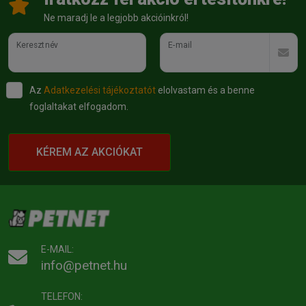
Ne maradj le a legjobb akcióinkról!
Keresztnév
E-mail
Az
Adatkezelési tájékoztatót
elolvastam és a benne
foglaltakat elfogadom.
KÉREM AZ AKCIÓKAT
E-MAIL:
info@petnet.hu
TELEFON: