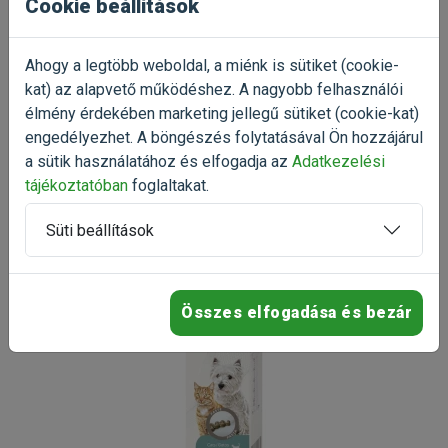
Cookie beállítások
Már próbáltad a terméket?
Ahogy a legtöbb weboldal, a miénk is sütiket (cookie-
Oszd meg tapasztalatod a többi gazdival!
kat) az alapvető működéshez. A nagyobb felhasználói
élmény érdekében marketing jellegű sütiket (cookie-kat)
Értékelés írása
engedélyezhet. A böngészés folytatásával Ön hozzájárul
a sütik használatához és elfogadja az
Adatkezelési
tájékoztatóban
foglaltakat.
Süti beállítások
Összes elfogadása és bezár