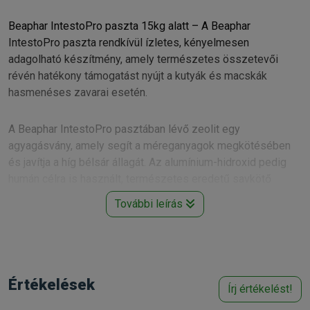
Beaphar IntestoPro paszta 15kg alatt – A Beaphar
IntestoPro paszta rendkívül ízletes, kényelmesen
adagolható készítmény, amely természetes összetevői
révén hatékony támogatást nyújt a kutyák és macskák
hasmenéses zavarai esetén.
A Beaphar IntestoPro pasztában lévő zeolit egy
agyagásvány, amely segít a méreganyagok megkötésében
és javítja a híg bélsár állagát. Az alumínium-hidroxid pedig
humán célra is használt, természetes eredetű savkötő
ásványi anyag. A termék kétféle prebiotikumot tartalmaz: a
További leírás
FOS és a MOS köztudottan előnyös hatású a bélműködésre,
az egészséges bélflóra helyreállításához járul hozzá.
Adagolás: A Beaphar IntestoPro paszta 4 hetesnél idősebb
és 1 kg-nál nagyobb tömegű kutyák és macskák számára
Értékelések
Írj értékelést!
ajánlott. Naponta 2x adandó, közvetlenül az állat szájába