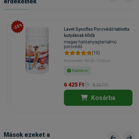
érdekelnek
-25%
Lavet Synoflex Porcvédő tabletta
kutyáknak 60db
magas hatóanyagtartalmú
porcvédő
(15)
Kiszerelés: 60 db / Doboz
Raktáron
6 425 Ft
8 567 Ft
Kosárba
Mások ezeket a