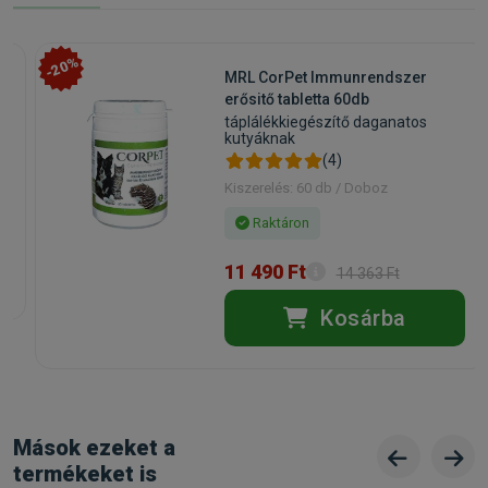
-20%
MRL CorPet Immunrendszer
erősitő tabletta 60db
táplálékkiegészítő daganatos
kutyáknak
(4)
Kiszerelés: 60 db / Doboz
Raktáron
11 490 Ft
14 363 Ft
Kosárba
Mások ezeket a
termékeket is