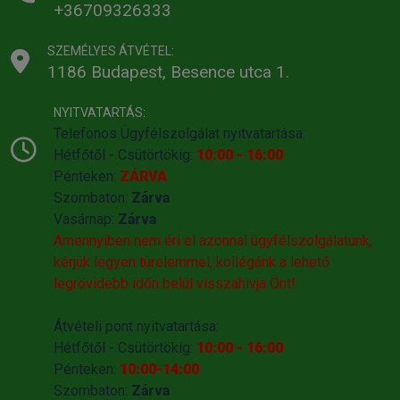
+36709326333
SZEMÉLYES ÁTVÉTEL:
1186 Budapest, Besence utca 1.
NYITVATARTÁS:
Telefonos Ügyfélszolgálat nyitvatartása:
Hétfőtől - Csütörtökig:
10:00 - 16:00
Pénteken:
ZÁRVA
Szombaton:
Zárva
Vasárnap:
Zárva
Amennyiben nem éri el azonnal ügyfélszolgálatunk,
kérjük legyen türelemmel, kollégánk a lehető
legrövidebb időn belül visszahivja Önt!
Átvételi pont nyitvatartása:
Hétfőtől - Csütörtökig:
10:00 - 16:00
Pénteken:
10:00-14:00
Szombaton:
Zárva