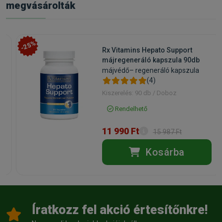
megvásárolták
-25%
Rx Vitamins Hepato Support
májregeneráló kapszula 90db
májvédő– regeneráló kapszula
(4)
Kiszerelés: 90 db / Doboz
Rendelhető
11 990 Ft
15 987 Ft
Kosárba
Íratkozz fel akció értesítőnkre!