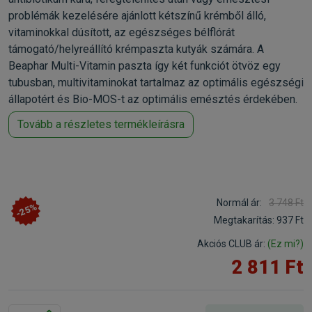
problémák kezelésére ajánlott kétszínű krémből álló,
vitaminokkal dúsított, az egészséges bélflórát
támogató/helyreállító krémpaszta kutyák számára. A
Beaphar Multi-Vitamin paszta így két funkciót ötvöz egy
tubusban, multivitaminokat tartalmaz az optimális egészségi
állapotért és Bio-MOS-t az optimális emésztés érdekében.
Tovább a részletes termékleírásra
Normál ár:
3 748 Ft
-25%
Megtakarítás:
937 Ft
Akciós CLUB ár:
(Ez mi?)
2 811 Ft