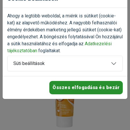
Már próbáltad a terméket?
Ahogy a legtöbb weboldal, a miénk is sütiket (cookie-
Oszd meg tapasztalatod a többi gazdival!
kat) az alapvető működéshez. A nagyobb felhasználói
élmény érdekében marketing jellegű sütiket (cookie-kat)
Értékelés írása
engedélyezhet. A böngészés folytatásával Ön hozzájárul
a sütik használatához és elfogadja az
Adatkezelési
tájékoztatóban
foglaltakat.
Süti beállítások
Összes elfogadása és bezár