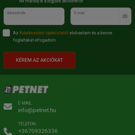
Ne maradj le a legjobb akcióinkról!
Keresztnév
E-mail
Az
Adatkezelési tájékoztatót
elolvastam és a benne
foglaltakat elfogadom.
KÉREM AZ AKCIÓKAT
E-MAIL:
info@petnet.hu
TELEFON:
+36709326336