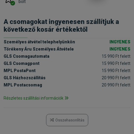
bolt
A csomagokat ingyenesen szállítjuk a
következő kosár értékektől
Személyes átvétel telephelyünkön
INGYENES
Törékeny Áru Személyes Átvétele
INGYENES
GLS Csomagautomata
15 990 Ft felett
GLS Csomagpont
15 990 Ft felett
MPL PostaPont
15 990 Ft felett
GLS Házhozszállítás
20 990 Ft felett
MPL Postacsomag
20 990 Ft felett
Részletes szállítási információk
Összehasonlítás