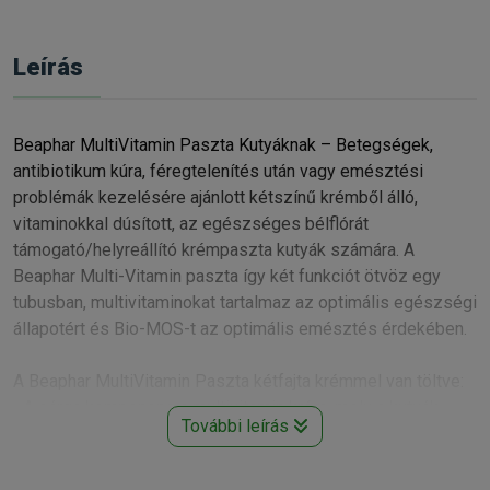
Leírás
Beaphar MultiVitamin Paszta Kutyáknak – Betegségek,
antibiotikum kúra, féregtelenítés után vagy emésztési
problémák kezelésére ajánlott kétszínű krémből álló,
vitaminokkal dúsított, az egészséges bélflórát
támogató/helyreállító krémpaszta kutyák számára. A
Beaphar Multi-Vitamin paszta így két funkciót ötvöz egy
tubusban, multivitaminokat tartalmaz az optimális egészségi
állapotért és Bio-MOS-t az optimális emésztés érdekében.
A Beaphar MultiVitamin Paszta kétfajta krémmel van töltve:
• A sárga komponens a multivitamin krém, mely a kutyák
További leírás
részére szükséges vitaminokat és ásványi anyagokat
tartalmazza. A krém kalciumtartalmának természetes forrása
a tej. Ez teszi a terméket könnyen emészthetővé a kutyák