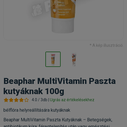
* A kép illusztráció.
Beaphar MultiVitamin Paszta
kutyáknak 100g
4.0 / 3db |
Ugrás az értékelésekhez
bélflóra helyreállítására kutyáknak
Beaphar MultiVitamin Paszta Kutyáknak – Betegségek,
antibiotikum kúra, féregtelenítés után vagy emésztési