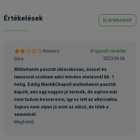
számára.
• A barna komponens a kondícionáló krém, ami az emésztést
Értékelések
Írj értékelést!
is elősegítő Bio-MOS-t (mannan oligoszacharid) tartalmaz. A
Bio-MOS természetes összetevője bizonyos élesztőknek,
s aktívan hozzájárul a kutyák emésztőrendszerének
egészségesen tartásához. Ez javítja az emésztést, a
természetes ellenállóképességet és csökkenti a káros
Koszoru
Igazolt vásárlás
baktériumok elszeporodásának lehetőségét.
2023.06.06.
Dóra
Miltivitamin pasztát időszakosan, ősszel és
Összetevők:
tavasszal szoktam adni minden etetésnél kb. 1
olajok, zsírok, tej és tejtermékek, élesztők, növényi
hétig. Eddig Mark&Chapell multivitamin pasztát
származékok, MOS
kapott, ami egy nagyon jó termék, de sajnos már
nem tudom beszerezni, így ez lett az alternatíva.
Adagolás:
Sajnos nem olyan jó mint az előző, de több a
Napi adagja egy 3 cm-es csík, amit adhatunk a napi
semminél.
eleséghez, vagy önmagában csemegeként.
Megfelelő.
Keverje össze a táppal, vagy adja közvetlenül a tubusból.