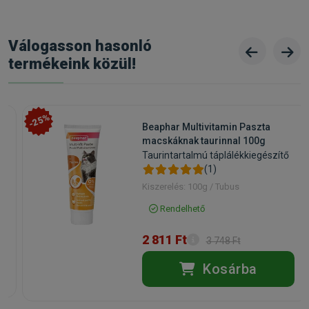
Válogasson hasonló
termékeink közül!
-25%
Beaphar Multivitamin Paszta
macskáknak taurinnal 100g
Taurintartalmú táplálékkiegészítő
(1)
Kiszerelés: 100g / Tubus
Rendelhető
2 811 Ft
3 748 Ft
Kosárba