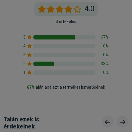
4.0
3 értékelés
5
67%
4
0%
3
0%
2
33%
1
0%
67%
ajánlaná ezt a terméket ismerősének
Talán ezek is
érdekelnek