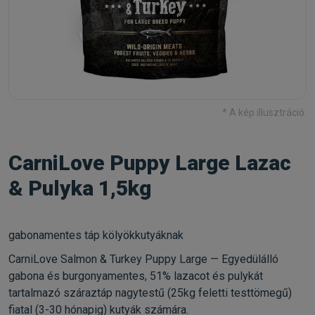
* A kép illusztráció.
CarniLove Puppy Large Lazac
& Pulyka 1,5kg
gabonamentes táp kölyökkutyáknak
CarniLove Salmon & Turkey Puppy Large — Egyedülálló
gabona és burgonyamentes, 51% lazacot és pulykát
tartalmazó száraztáp nagytestű (25kg feletti testtömegű)
fiatal (3-30 hónapig) kutyák számára.