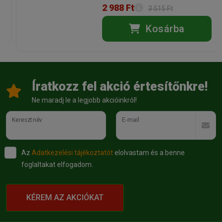
2 988 Ft
3 515 Ft
Kosárba
Íratkozz fel akció értesítőnkre!
Ne maradj le a legjobb akcióinkról!
Keresztnév
E-mail
Az
Adatkezelési tájékoztatót
elolvastam és a benne
foglaltakat elfogadom.
KÉREM AZ AKCIÓKAT