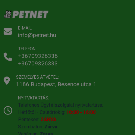
E-MAIL:
info@petnet.hu
TELEFON:
+36709326336
+36709326333
SZEMÉLYES ÁTVÉTEL:
1186 Budapest, Besence utca 1.
NYITVATARTÁS:
Telefonos Ügyfélszolgálat nyitvatartása:
Hétfőtől - Csütörtökig:
10:00 - 16:00
Pénteken:
ZÁRVA
Szombaton:
Zárva
Vasárnap:
Zárva