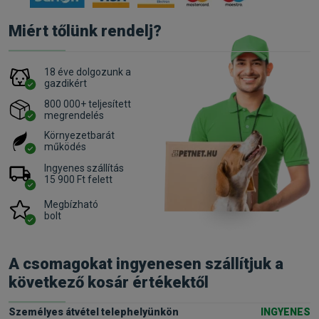
Miért tőlünk rendelj?
18 éve dolgozunk a
gazdikért
800 000+ teljesített
megrendelés
Környezetbarát
működés
Ingyenes szállítás
15 900 Ft felett
Megbízható
bolt
A csomagokat ingyenesen szállítjuk a
következő kosár értékektől
Személyes átvétel telephelyünkön
INGYENES