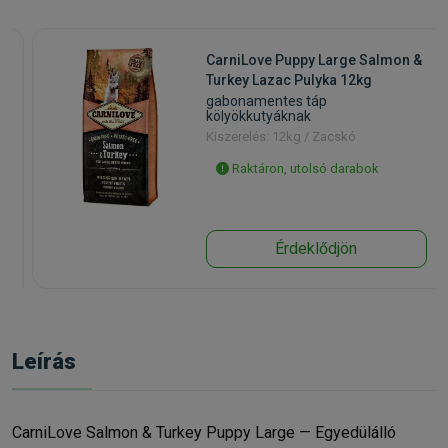
CarniLove Puppy Large Salmon &
Turkey Lazac Pulyka 12kg
gabonamentes táp
kölyökkutyáknak
Kiszerelés: 12kg / Zacskó
Raktáron, utolsó darabok
Érdeklődjön
Leírás
CarniLove Salmon & Turkey Puppy Large — Egyedülálló