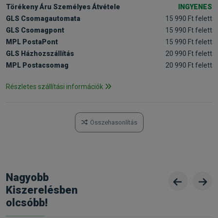
Törékeny Áru Személyes Átvétele
INGYENES
GLS Csomagautomata
15 990 Ft felett
GLS Csomagpont
15 990 Ft felett
MPL PostaPont
15 990 Ft felett
GLS Házhozszállítás
20 990 Ft felett
MPL Postacsomag
20 990 Ft felett
Részletes szállítási információk
Összehasonlítás
Nagyobb
Kiszerelésben
olcsóbb!