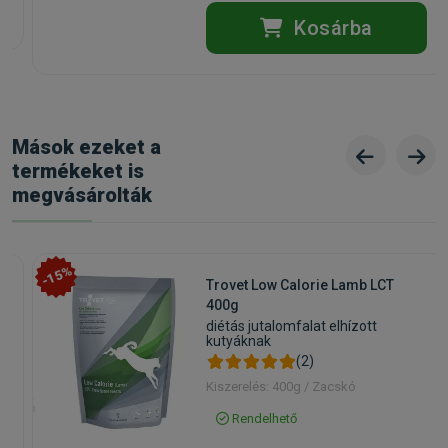
1,0%.
Kosárba
Kapható kiszerelések:
1,5kg
, 12kg
Gyártó:
CarniLove
Egységár:
3 130.00 Ft / kg
Kiszerelés:
1.5kg / Zacskó
Nettó ár:
3 696,85 Ft
Státusz:
Rendelhető
Törékeny:
Nem
Mások ezeket a
Állatorvosi:
Nem
termékeket is
megvásárolták
-15%
Trovet Low Calorie Lamb LCT
400g
diétás jutalomfalat elhízott
kutyáknak
(2)
Kiszerelés: 400g / Zacskó
Rendelhető