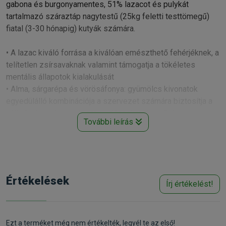
gabona és burgonyamentes, 51% lazacot és pulykát
tartalmazó száraztáp nagytestű (25kg feletti testtömegű)
fiatal (3-30 hónapig) kutyák számára.
• A lazac kiváló forrása a kiválóan emészthető fehérjéknek, a
telítetlen zsírsavaknak valamint támogatja a tökéletes
mentális állapotok kialakulását
• Alma, sárgarépa és vörösáfonya: gyümölcs kivonatok
egyedülálló kombinációja a szervezet számára biztosítja a
nélkülözhetetlen natúr antioxidánsokat, és erősíti az
További leírás
immunrendszert is.
• Gabona és burgonyamentes: a gabonafélék nem tartoznak
a kutya természetes energiaforrásához, kiválóan
hasznosítják a tápban lévő állati eredetű zsírokat
Értékelések
Írj értékelést!
Összetétel:
Lazac húsliszt (25%), pulyka húsliszt (20%), sárgaborsó
(18%), csirkezsír (tokoferolokkal tartósítva 9%), filézett
lazac (6%), hidrolizált csirke fehérje (5%), tápiókakeményítő
Ezt a terméket még nem értékelték, legyél te az első!