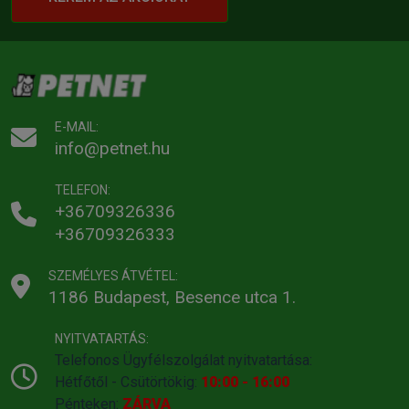
E-MAIL:
info@petnet.hu
TELEFON:
+36709326336
+36709326333
SZEMÉLYES ÁTVÉTEL:
1186 Budapest, Besence utca 1.
NYITVATARTÁS:
Telefonos Ügyfélszolgálat nyitvatartása:
Hétfőtől - Csütörtökig:
10:00 - 16:00
Pénteken:
ZÁRVA