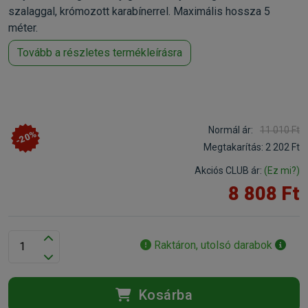
szalaggal, krómozott karabínerrel. Maximális hossza 5
méter.
Tovább a részletes termékleírásra
Normál ár:
11 010 Ft
-20%
Megtakarítás:
2 202 Ft
Akciós CLUB ár:
(Ez mi?)
8 808 Ft
Raktáron, utolsó darabok
Kosárba