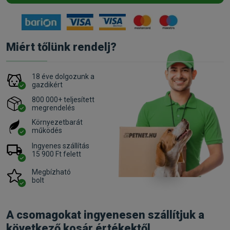
Miért tőlünk rendelj?
18 éve dolgozunk a
gazdikért
800 000+ teljesített
megrendelés
Környezetbarát
működés
Ingyenes szállítás
15 900 Ft felett
Megbízható
bolt
A csomagokat ingyenesen szállítjuk a
következő kosár értékektől