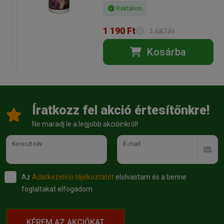
Raktáron
1 190 Ft
1 587 Ft
Kosárba
Íratkozz fel akció értesítőnkre!
Ne maradj le a legjobb akcióinkról!
Keresztnév
E-mail
Az
Adatkezelési tájékoztatót
elolvastam és a benne
foglaltakat elfogadom.
KÉREM AZ AKCIÓKAT