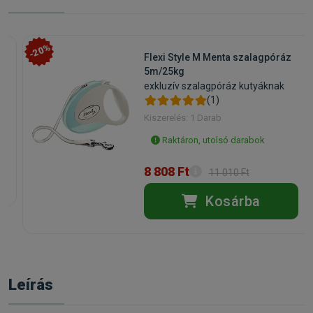
-20%
z
Flexi Style M Menta szalagpóráz
5m/25kg
exkluzív szalagpóráz kutyáknak
(1)
Kiszerelés: 1 Darab
Raktáron, utolsó darabok
8 808 Ft
11 010 Ft
Kosárba
Leírás