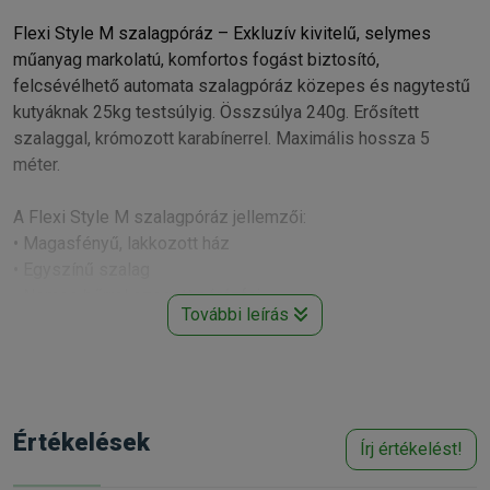
Flexi Style M szalagpóráz – Exkluzív kivitelű, selymes
műanyag markolatú, komfortos fogást biztosító,
felcsévélhető automata szalagpóráz közepes és nagytestű
kutyáknak 25kg testsúlyig. Összsúlya 240g. Erősített
szalaggal, krómozott karabínerrel. Maximális hossza 5
méter.
A Flexi Style M szalagpóráz jellemzői:
• Magasfényű, lakkozott ház
• Egyszínű szalag
• Nemes bőrrel szegett pórázfej
További leírás
• Krómozott karabiner
• 240g(!) összsúly
• 25kg-ig testsúlyig ajánlott
Minden FLEXI előny egy pillantásra:
Értékelések
Írj értékelést!
• Biztonságos kapcsolat ember és állat között
• Több mozgásszabadság a kutyának