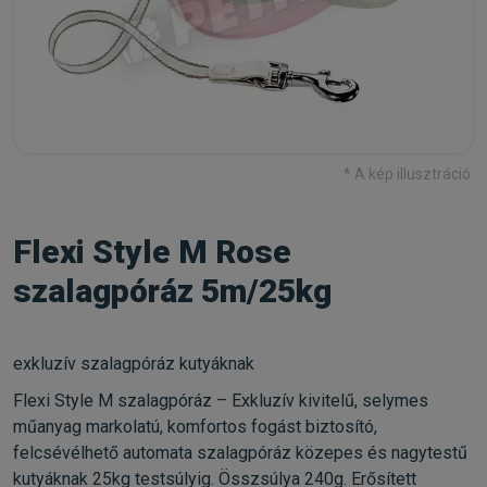
* A kép illusztráció.
Flexi Style M Rose
szalagpóráz 5m/25kg
exkluzív szalagpóráz kutyáknak
Flexi Style M szalagpóráz – Exkluzív kivitelű, selymes
műanyag markolatú, komfortos fogást biztosító,
felcsévélhető automata szalagpóráz közepes és nagytestű
kutyáknak 25kg testsúlyig. Összsúlya 240g. Erősített