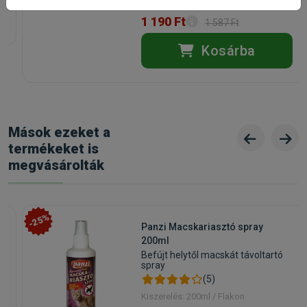
1 190 Ft
1 587 Ft
Kosárba
Mások ezeket a
termékeket is
megvásárolták
-25%
Panzi Macskariasztó spray
200ml
Befújt helytől macskát távoltartó
spray
(5)
Kiszerelés: 200ml / Flakon