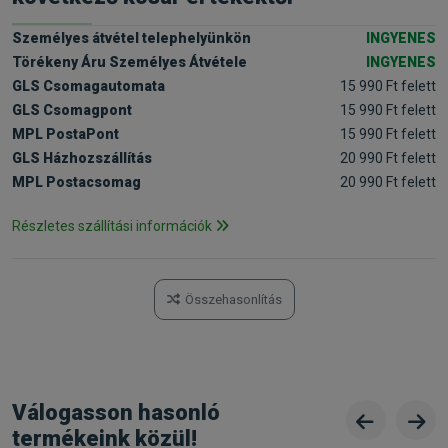
Személyes átvétel telephelyünkön
INGYENES
Törékeny Áru Személyes Átvétele
INGYENES
GLS Csomagautomata
15 990 Ft felett
GLS Csomagpont
15 990 Ft felett
MPL PostaPont
15 990 Ft felett
GLS Házhozszállítás
20 990 Ft felett
MPL Postacsomag
20 990 Ft felett
Részletes szállítási információk
Összehasonlítás
Válogasson hasonló
termékeink közül!