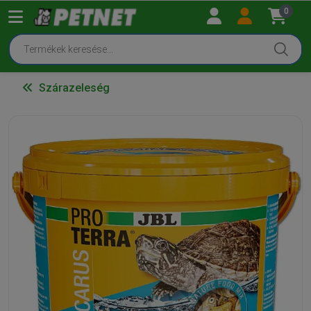
0
Szárazeleség