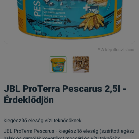
* A kép illusztráció.
JBL ProTerra Pescarus 2,5l -
Érdeklődjön
kiegészítő eleség vízi teknősöknek
JBL ProTerra Pescarus - kiegészítő eleség (szárított egész
halak és garnélák keveréke) mocsári és vízi teknősök