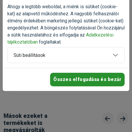
Gyártó:
JBL
Egységár:
Ahogy a legtöbb weboldal, a miénk is sütiket (cookie-
kat) az alapvető működéshez. A nagyobb felhasználói
Kiszerelés:
490g / Doboz
Nettó ár:
-25%
élmény érdekében marketing jellegű sütiket (cookie-kat)
Státusz:
Érdeklődjön!
Törékeny:
Nem
Tetra ReptoSol folyékony vitamin
engedélyezhet. A böngészés folytatásával Ön hozzájárul
50ml
Állatorvosi:
Nem
a sütik használatához és elfogadja az
Adatkezelési
vitaminkészítmény terráriumi
állatoknak
tájékoztatóban
foglaltakat.
Kiszerelés: 50ml / Üveg
Süti beállítások
Raktáron
5 067 Ft
6 756 Ft
Összes elfogadása és bezár
Kosárba
Mások ezeket a
termékeket is
megvásárolták