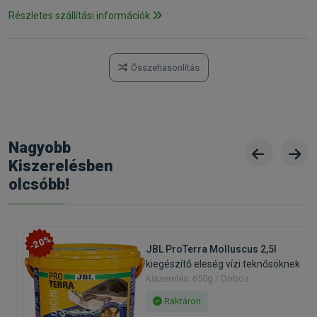
Részletes szállítási információk
Összehasonlítás
Nagyobb
Kiszerelésben
olcsóbb!
-20%
JBL ProTerra Molluscus 2,5l
kiegészítő eleség vízi teknősöknek
Kiszerelés: 650g / Doboz
Raktáron