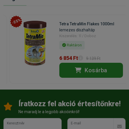
-25%
Tetra TetraMin Flakes 1000ml
lemezes díszhaltáp
Kiszerelés: 1l / Doboz
Raktáron
6 854 Ft
9 139 Ft
Kosárba
Íratkozz fel akció értesítőnkre!
Ne maradj le a legjobb akcióinkról!
Keresztnév
E-mail