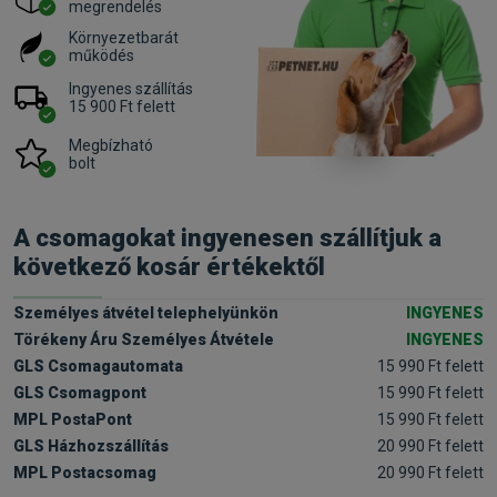
megrendelés
Környezetbarát
működés
Ingyenes szállítás
15 900 Ft felett
Megbízható
bolt
A csomagokat ingyenesen szállítjuk a
következő kosár értékektől
Személyes átvétel telephelyünkön
INGYENES
Törékeny Áru Személyes Átvétele
INGYENES
GLS Csomagautomata
15 990 Ft felett
GLS Csomagpont
15 990 Ft felett
MPL PostaPont
15 990 Ft felett
GLS Házhozszállítás
20 990 Ft felett
MPL Postacsomag
20 990 Ft felett