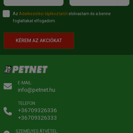
Az
Adatkezelési tájékoztatót
elolvastam és a benne
foglaltakat elfogadom.
KÉREM AZ AKCIÓKAT
E-MAIL:
info@petnet.hu
TELEFON:
+36709326336
+36709326333
SZEMÉLYES ÁTVÉTEL: