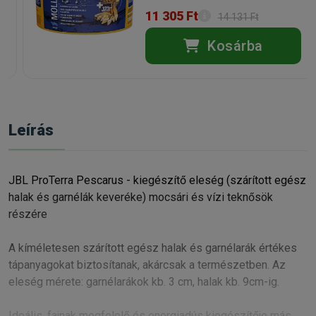
11 305 Ft
14 131 Ft
Kosárba
Leírás
JBL ProTerra Pescarus - kiegészítő eleség (szárított egész
halak és garnélák keveréke) mocsári és vízi teknősök
részére
A kíméletesen szárított egész halak és garnélarák értékes
tápanyagokat biztosítanak, akárcsak a természetben. Az
eleség mérete: garnélarákok kb. 3 cm, halak kb. 9cm-ig.
Ideális, fajnak megfelelő és energiadús kiegészítője más