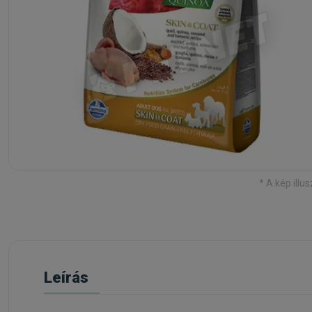
* A kép illus
Leírás