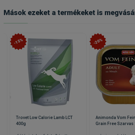
Mások ezeket a termékeket is megvásá
-15%
-20%
Trovet Low Calorie Lamb LCT
Animonda Vom Fein
400g
Grain Free Szarvas