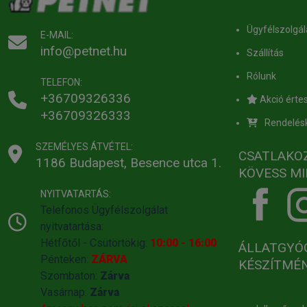
Ügyfélszolgál
E-MAIL:
info@petnet.hu
Szállítás
Rólunk
TELEFON:
+36709326336
Akció értes
+36709326333
Rendelés
SZEMÉLYES ÁTVÉTEL:
CSATLAKO
1186 Budapest, Besence utca 1.
KÖVESS MI
NYITVATARTÁS:
Telefonos Ügyfélszolgálat
nyitvatartása:
Hétfőtől - Csütörtökig:
10:00 - 16:00
ÁLLATGYÓ
Pénteken:
ZÁRVA
KÉSZÍTMÉ
Szombaton:
Zárva
Vasárnap:
Zárva