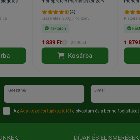
álogatós
monoprotein marhahúskonzerv
monopro
(4)
álca
Kiszerelés: 800g / Konzerv
Kiszerel
Raktáron
Rakt
1 839 Ft
1 879 
2 299 Ft
rba
Kosárba
Keresztnév
E-mail
Az
Adatkezelési tájékoztatót
elolvastam és a benne foglaltakat
LINKEK
DÍJAK ÉS ELISMERÉSEK