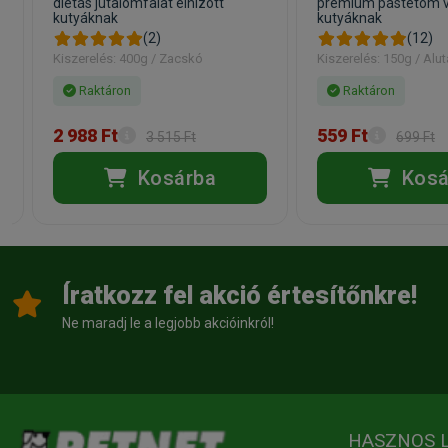
diétás jutalomfalat elhízott
prémium pástétom v
kutyáknak
kutyáknak
(2)
(12)
Kiszerelés: 400g / Zacskó
Kiszerelés: 150g / Alut
Raktáron
Raktáron
2 988 Ft
559 Ft
3 515 Ft
699 Ft
Kosárba
Kosá
Íratkozz fel akció értesítőnkre!
Ne maradj le a legjobb akcióinkról!
HASZNOS 