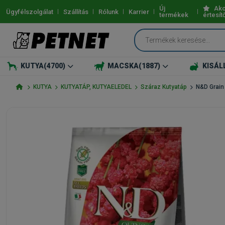
Új
Akc
Ügyfélszolgálat
Szállítás
Rólunk
Karrier
termékek
értesít
KUTYA
(4700)
MACSKA
(1887)
KISÁL
KUTYA
KUTYATÁP, KUTYAELEDEL
Száraz Kutyatáp
N&D Grain