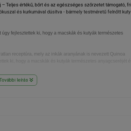
rj – Teljes értékű, bőrt és az egészséges szőrzetet támogató, fr
ókuszal és kurkumával dúsítva - bármely testméretű felnőtt kuty
t úgy fejlesztettek ki, hogy a macskák és kutyák természetes
atlan receptúra, mely az inkák aranyának is nevezett Quinoa
ettek ki, hogy a macskák és kutyák természetes anyagcseréjét é
További leírás
pláló, számos betegség megelőzésében és gyógyításában vállal
opodium növénycsalád gyümölcse – gluténmentes, nagyon könn
d a 9 esszenciális aminosavat. Ezen kívül gazdag káliumban,
 és foszforban, valamint nagyobb mennyiségű B-, C- és E-vitam