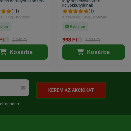
tein bárányhúskonzerv
lágy pép elválasztott
kölyökkutyáknak
(11)
(1)
és: 800g / Konzerv
Kiszerelés: 195g / Konzerv
áron
Raktáron
Ft
998 Ft
2 349 Ft
1 331 Ft
Kosárba
Kosárba
KÉREM AZ AKCIÓKAT
 elfogadom.