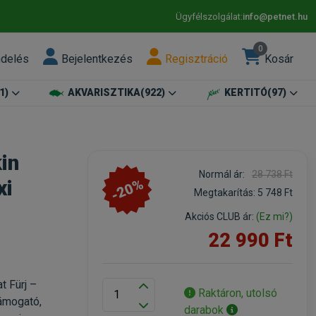
Ügyfélszolgálat:
info@petnet.hu
0
ndelés
Bejelentkezés
Regisztráció
Kosár
1)
AKVARISZTIKA
(922)
KERTITÓ
(97)
in
Normál ár:
28 738 Ft
-20%
xi
Megtakarítás:
5 748 Ft
Akciós CLUB ár:
(Ez mi?)
22 990 Ft
t Fürj –
Raktáron, utolsó
támogató,
darabok