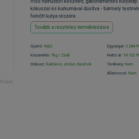
friss halhúsból készített, gabonamentes kutyatáp 
kókuszal és kurkumával dúsítva - bármely testmé
felnőtt kutya részére.
Tovább a részletes termékleírásra
Gyártó:
N&D
Egységár:
3 284 F
Kiszerelés:
7kg / Zsák
Nettó ár:
18 102 F
Státusz:
Raktáron, utolsó darabok
Törékeny:
Nem
Állatorvosi:
Nem
ztráció.