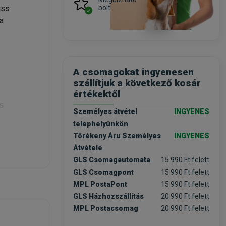
bolt
iss
a
A csomagokat ingyenesen
szállítjuk a következő kosár
értékektől
s
Személyes átvétel
INGYENES
telephelyünkön
Törékeny Áru Személyes
INGYENES
Átvétele
yen
GLS Csomagautomata
15 990 Ft felett
GLS Csomagpont
15 990 Ft felett
int
MPL PostaPont
15 990 Ft felett
GLS Házhozszállítás
20 990 Ft felett
MPL Postacsomag
20 990 Ft felett