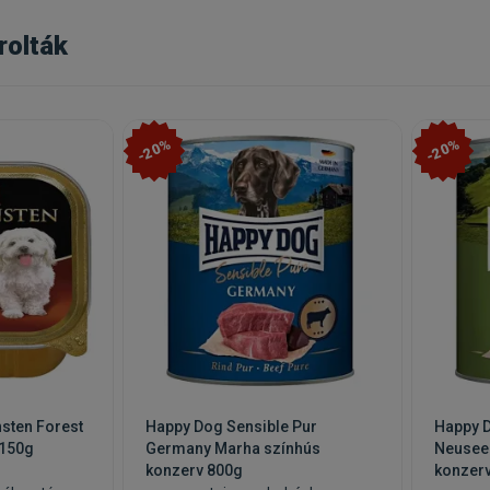
rolták
-20%
-20%
sten Forest
Happy Dog Sensible Pur
Happy D
 150g
Germany Marha színhús
Neusee
konzerv 800g
konzer