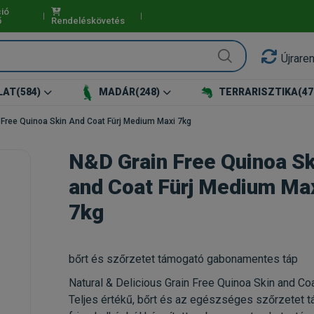
ió
ő
Rendeléskövetés
Újrare
LAT
(584)
MADÁR
(248)
TERRARISZTIKA
(47
 Free Quinoa Skin And Coat Fürj Medium Maxi 7kg
N&D Grain Free Quinoa Sk
and Coat Fürj Medium Ma
7kg
bőrt és szőrzetet támogató gabonamentes táp
Natural & Delicious Grain Free Quinoa Skin and Coa
Teljes értékű, bőrt és az egészséges szőrzetet 