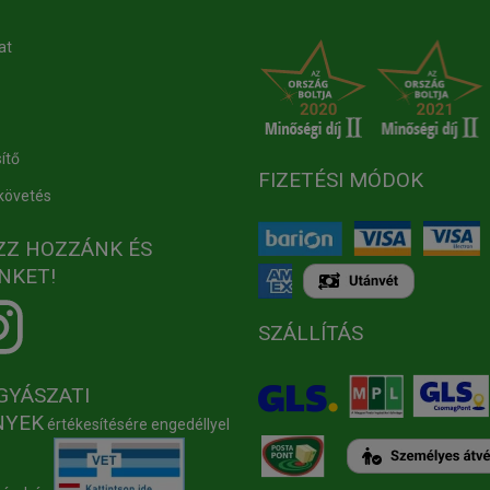
at
ítő
FIZETÉSI MÓDOK
követés
ZZ HOZZÁNK ÉS
NKET!
SZÁLLÍTÁS
GYÁSZATI
NYEK
értékesítésére engedéllyel