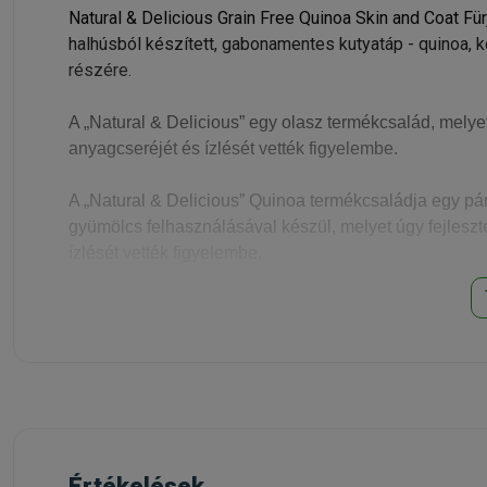
Natural & Delicious Grain Free Quinoa Skin and Coat Fü
halhúsból készített, gabonamentes kutyatáp - quinoa, k
részére.
A „Natural & Delicious” egy olasz termékcsalád, melye
anyagcseréjét és ízlését vették figyelembe.
A „Natural & Delicious” Quinoa termékcsaládja egy pár
gyümölcs felhasználásával készül, melyet úgy fejleszt
ízlését vették figyelembe.
A Quinoa - amellett, hogy nagyon jóízű - rendkívül tá
szerepet. Rendszertanilag nem gabona, hanem a Chen
emészthető, magas a fehérje tartalma, tartalmazza min
mangánban, kalciumban, magnéziumban, vasban, rézben
tartalmaz.
Farmina gyártói nyilatkozat:
Értékelések