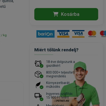
- quinoa,
retű
Kosárba
t / kg
t
Miért tőlünk rendelj?
18 éve dolgozunk a
gazdikért
800 000+ teljesített
megrendelés
Környezetbarát
működés
Ingyenes szállítás
15 900 Ft felett
Megbízható