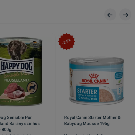
-25%
og Sensible Pur
Royal Canin Starter Mother &
land Bárány színhús
Babydog Mousse 195g
v 800g