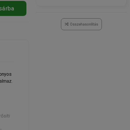
sárba
Kosárba
Összehasonlítás
zonyos
almaz.
ősíti
s