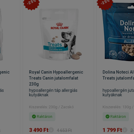
-25%
-25%
genic
Royal Canin Hypoallergenic
Dolina Noteci Al
Treats Canin jutalomfalat
Treats jutalomf
230g
iás
hypoallergén táp allergiás
hypoallergén jut
kutyáknak
kutyáknak
Kiszerelés: 230g / Zacskó
Kiszerelés: 130g 
Raktáron
Raktáron
3 490 Ft
1 799 Ft
t
4 653 Ft
2