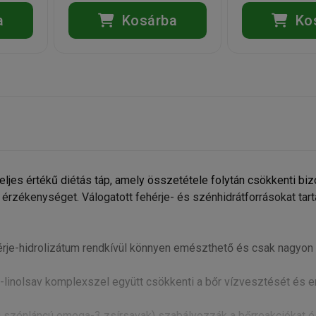
a
Kosárba
Ko
eljes értékű diétás táp, amely összetétele folytán csökkenti bi
rzékenységet. Válogatott fehérje- és szénhidrátforrásokat tart
hérje-hidrolizátum rendkívül könnyen emészthető és csak nagyon
k-linolsav komplexszel együtt csökkenti a bőr vízvesztését és er
 szénláncú omega-3 zsírsavak) szabályozzák a bőrreakciókat é