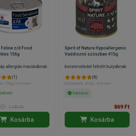
D Feline z/d Food
Spirit of Nature Hypoallergenic
vities 156g
Vaddisznó szószban 415g
áp allergiás macskáknak
konzerveledel felnőtt kutyáknak
(1)
(8)
és: 156g / Konzerv
Kiszerelés: 415g / Konzerv
elhető
Raktáron
869 Ft
1 191 Ft
Kosárba
Kosárba