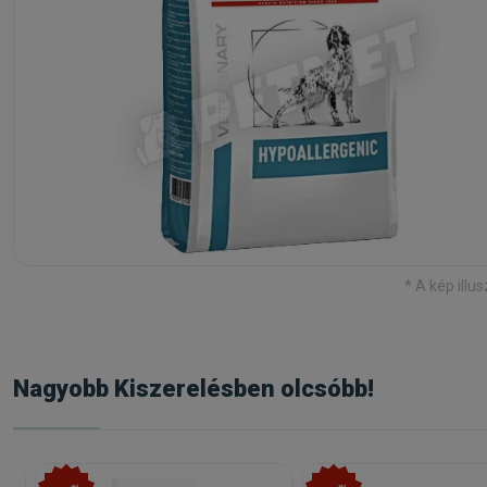
* A kép illus
Nagyobb Kiszerelésben olcsóbb!