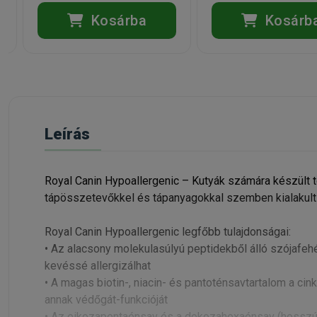
Kosárba
Kosárb
Leírás
Royal Canin Hypoallergenic – Kutyák számára készült t
tápösszetevőkkel és tápanyagokkal szemben kialakult é
Royal Canin Hypoallergenic legfőbb tulajdonságai:
• Az alacsony molekulasúlyú peptidekből álló szójafe
kevéssé allergizálhat
• A magas biotin-, niacin- és pantoténsavtartalom a cin
annak védőgát-funkcióját
• Az eikozapentaénsav és a dokozahexaénsav (hosszú