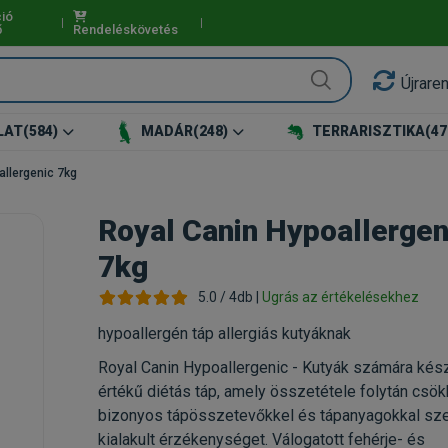
ió
ő
Rendeléskövetés
Újrare
LAT
(584)
MADÁR
(248)
TERRARISZTIKA
(47
allergenic 7kg
Royal Canin Hypoallergen
7kg
5.0 / 4db |
Ugrás az értékelésekhez
hypoallergén táp allergiás kutyáknak
Royal Canin Hypoallergenic - Kutyák számára készü
értékű diétás táp, amely összetétele folytán csök
bizonyos tápösszetevőkkel és tápanyagokkal s
kialakult érzékenységet. Válogatott fehérje- és