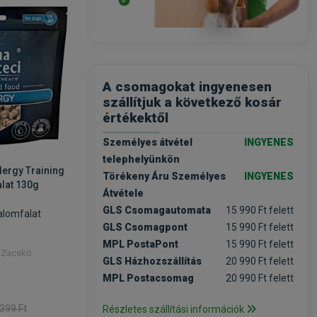
-25%
-25%
A csomagokat ingyenesen
szállítjuk a következő kosár
értékektől
Személyes átvétel
INGYENES
telephelyünkön
lergy Training
Dolina Noteci Joint Care
Dolina No
Törékeny Áru Személyes
INGYENES
alat 130g
Training Treats jutalomfalat
Care Trai
Átvétele
130g
jutalomfa
GLS Csomagautomata
15 990 Ft felett
alomfalat
jutalomfalat ízületi
jutalomfa
problémákra
GLS Csomagpont
15 990 Ft felett
MPL PostaPont
15 990 Ft felett
/ Zacskó
Kiszerelés: 130g / Zacskó
Kiszerelés
GLS Házhozszállítás
20 990 Ft felett
Raktáron
Raktá
MPL Postacsomag
20 990 Ft felett
1 799 Ft
1 799 F
 399 Ft
2 399 Ft
Részletes szállítási információk