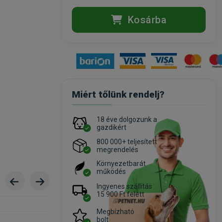
Kosárba
Miért tőlünk rendelj?
18 éve dolgozunk a
gazdikért
800 000+ teljesített
megrendelés
Környezetbarát
működés
Ingyenes szállítás
15 900 Ft felett
Megbízható
bolt