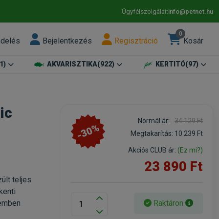
Ügyfélszolgálat:
info@petnet.hu
0
ndelés
Bejelentkezés
Regisztráció
Kosár
1)
AKVARISZTIKA
(922)
KERTITÓ
(97)
ic
Normál ár:
34 129 Ft
-30%
Megtakarítás:
10 239 Ft
Akciós CLUB ár:
(Ez mi?)
23 890 Ft
lt teljes
kenti
Raktáron
zemben