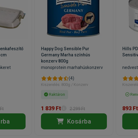
lenkafeszítő
Happy Dog Sensible Pur
Hills P
1cm
Germany Marha színhús
Sensiti
konzerv 800g
őkeret
monoprotein marhahúskonzerv
nedvest
(4)
Kiszerelés: 800g / Konzerv
Kiszerel
Raktáron
Rend
1 839 Ft
893 Ft
Ft
2 299 Ft
rba
Kosárba