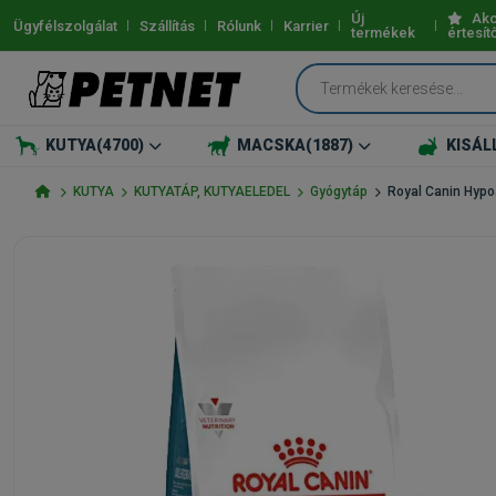
Új
Akc
Ügyfélszolgálat
Szállítás
Rólunk
Karrier
termékek
értesít
KUTYA
(4700)
MACSKA
(1887)
KISÁL
KUTYA
KUTYATÁP, KUTYAELEDEL
Gyógytáp
Royal Canin Hypo