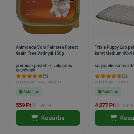
Animonda Vom Feinsten Forest
Trixie Puppy Loo pe
Grain Free Vadnyúl 150g
keret Medium 49x4
prémium pástétom válogatós
kutyapelenka feszít
kutyáknak
(5)
(2)
Kiszerelés: 150g / Alutálca
Kiszerelés: 1 Darab
Raktáron
Raktáron
559 Ft
4 277 Ft
699 Ft
5 346 
Kosárba
Kosá