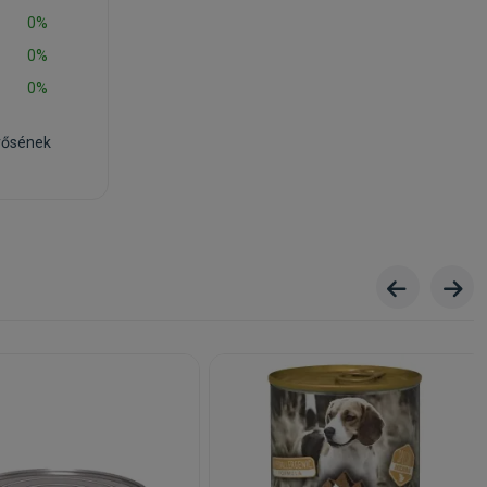
0%
0%
0%
rősének