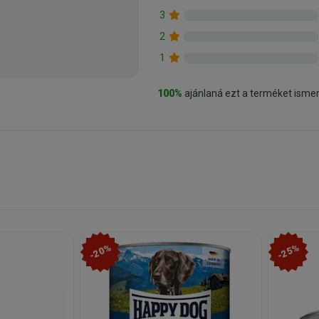
3
2
1
100%
ajánlaná ezt a terméket isme
-20%
-25%