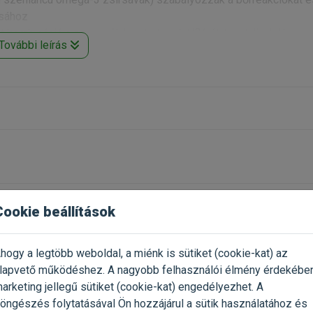
ásához
 kombinációja egyensúlyban tartja a bélflórát és védi a bél
További leírás
Cookie beállítások
Már próbáltad a termék
2024.05.22.
Oszd meg tapasztalatod a tö
hogy a legtöbb weboldal, a miénk is sütiket (cookie-kat) az
gazdival!
lapvető működéshez. A nagyobb felhasználói élmény érdekébe
elmerült az éltelallergia
arketing jellegű sütiket (cookie-kat) engedélyezhet. A
tvággyal fogyasztja a
Értékelés írása
érni. A Royal Canin Hypoallergenic táp alkalmazása 3-8 héten ker
öngészés folytatásával Ön hozzájárul a sütik használatához és