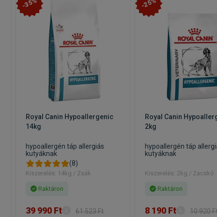
-35%
-25%
Royal Canin Hypoallergenic
Royal Canin Hypoaller
14kg
2kg
hypoallergén táp allergiás
hypoallergén táp allerg
kutyáknak
kutyáknak
(8)
Kiszerelés: 14kg / Zsák
Kiszerelés: 2kg / Zacskó
Raktáron
Raktáron
39 990 Ft
8 190 Ft
61 523 Ft
10 920 F