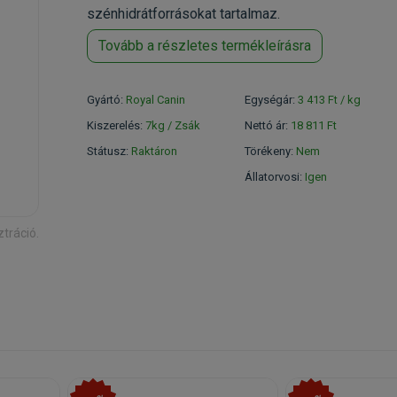
szénhidrátforrásokat tartalmaz.
Tovább a részletes termékleírásra
Gyártó:
Royal Canin
Egységár:
3 413 Ft / kg
Kiszerelés:
7kg / Zsák
Nettó ár:
18 811 Ft
Státusz:
Raktáron
Törékeny:
Nem
Állatorvosi:
Igen
ztráció.