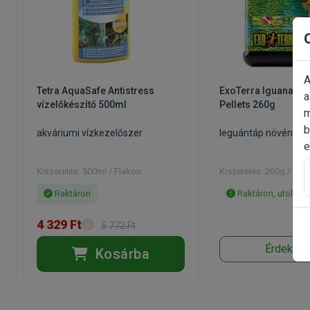
A
a
Tetra AquaSafe Antistress
ExoTerra Iguana Adu
a
vízelőkészítő 500ml
Pellets 260g
m
b
akváriumi vízkezelőszer
leguántáp növényi g
e
Kiszerelés: 500ml / Flakon
Kiszerelés: 260g / Fla
Raktáron
Raktáron, utolsó 
4 329 Ft
5 772 Ft
Érdeklőd
Kosárba