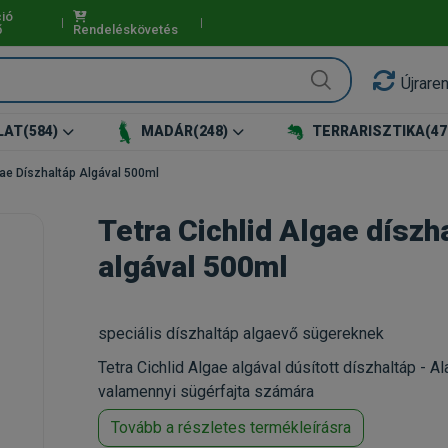
ió
ő
Rendeléskövetés
Újrare
LAT
(584)
MADÁR
(248)
TERRARISZTIKA
(47
gae Díszhaltáp Algával 500ml
Tetra Cichlid Algae díszh
algával 500ml
speciális díszhaltáp algaevő sügereknek
Tetra Cichlid Algae algával dúsított díszhaltáp - 
valamennyi sügérfajta számára
Tovább a részletes termékleírásra