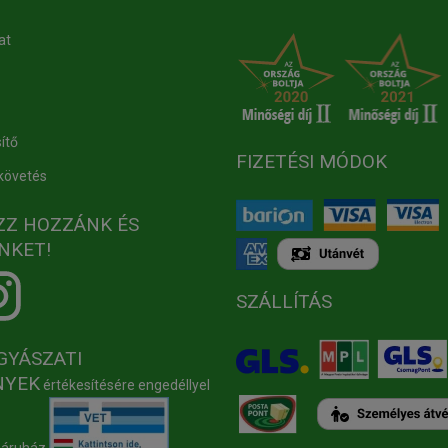
at
ítő
FIZETÉSI MÓDOK
követés
ZZ HOZZÁNK ÉS
NKET!
SZÁLLÍTÁS
GYÁSZATI
NYEK
értékesítésére engedéllyel