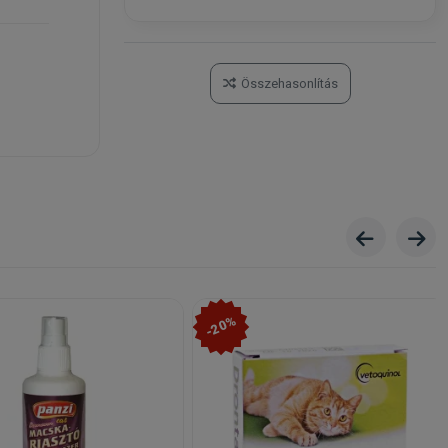
Összehasonlítás
-20%