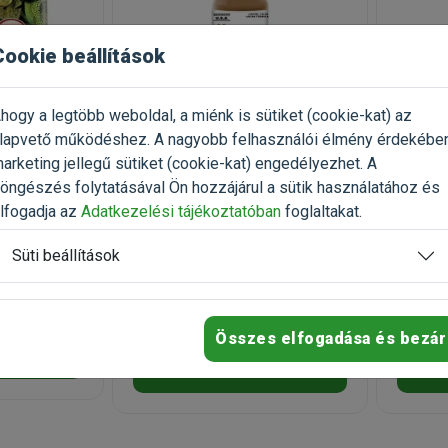
Cookie beállítások
hogy a legtöbb weboldal, a miénk is sütiket (cookie-kat) az
lt Soft
Vetri Science Vetri DMG Liquid
Panzi M
lapvető működéshez. A nagyobb felhasználói élmény érdekébe
Immunstimuláns 30ml
200ml
arketing jellegű sütiket (cookie-kat) engedélyezhet. A
öngészés folytatásával Ön hozzájárul a sütik használatához és
ranulátum
különlegesen hatékony
Befújt h
immunerősítő
spray
lfogadja az
Adatkezelési tájékoztatóban
foglaltakat.
(61)
kon
Kiszerelés: 30ml / Flakon
Kiszerel
Süti beállítások
darabok
Raktáron
Rakt
11 490 Ft
1 190 
14 363 Ft
Összes elfogadása és bezár
jön
Kosárba