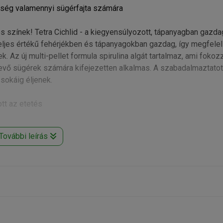
eleség valamennyi sügérfajta számára
színek! Tetra Cichlid - a kiegyensúlyozott, tápanyagban gazda
ljes értékű fehérjékben és tápanyagokban gazdag, így megfelel
. Az új multi-pellet formula spirulina algát tartalmaz, ami fokoz
evő sügérek számára kifejezetten alkalmas. A szabadalmaztatot
sokáig éljenek.
ott az etetés
További leírás