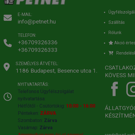
Ügyfélszolgál
E-MAIL:
info@petnet.hu
Szállítás
Rólunk
TELEFON:
+36709326336
Akció értes
+36709326333
Rendelés
SZEMÉLYES ÁTVÉTEL:
CSATLAKO
1186 Budapest, Besence utca 1.
KÖVESS MI
NYITVATARTÁS:
Telefonos Ügyfélszolgálat
nyitvatartása:
Hétfőtől - Csütörtökig:
10:00 - 16:00
ÁLLATGYÓ
Pénteken:
ZÁRVA
KÉSZÍTMÉ
Szombaton:
Zárva
Vasárnap:
Zárva
Amennyiben nem éri el azonnal