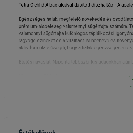
Tetra Cichlid Algae algával dúsított díszhaltáp - Alap
Egészséges halak, megfelelő növekedés és csodálatos 
prémium-alapeleség valamennyi sügérfajta számára. Te
valamennyi sügérfajta különleges táplálkozási igényének
ragyogó színeket és a vitalitást. Mindenevő és növény
aktív formula elősegíti, hogy a halak egészségesen és 
Etetési javaslat: Naponta többször kis adagokban ajánl
Kiszerelés:
500ml
Értékelések