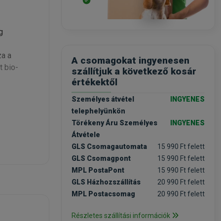
g
za a
A csomagokat ingyenesen
t bio-
szállítjuk a következő kosár
értékektől
Személyes átvétel
INGYENES
telephelyünkön
Törékeny Áru Személyes
INGYENES
Átvétele
GLS Csomagautomata
15 990 Ft felett
GLS Csomagpont
15 990 Ft felett
MPL PostaPont
15 990 Ft felett
GLS Házhozszállítás
20 990 Ft felett
MPL Postacsomag
20 990 Ft felett
Részletes szállítási információk