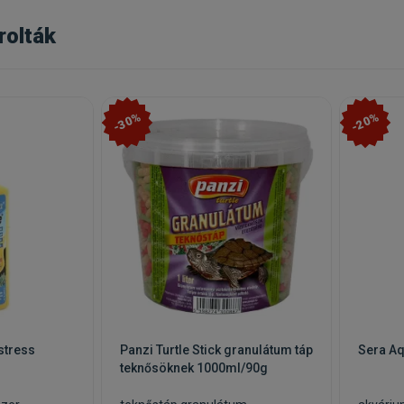
rolták
-30%
-20%
stress
Panzi Turtle Stick granulátum táp
Sera A
teknősöknek 1000ml/90g