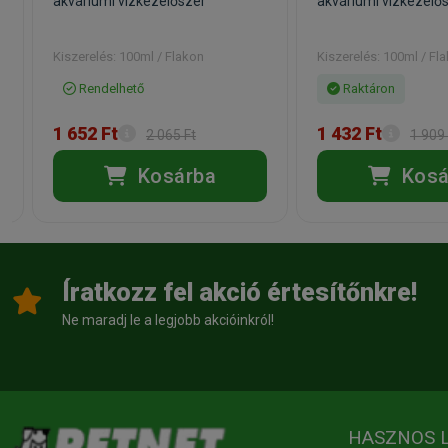
akváriumi vízkezelőszer
akváriumi vízkezelő
Kiszerelés: 100ml / Flakon
Kiszerelés: 100ml / Fl
Rendelhető
Raktáron
1 652 Ft
1 432 Ft
2 065 Ft
1 909 
Kosárba
Kosá
Íratkozz fel akció értesítőnkre!
Ne maradj le a legjobb akcióinkról!
HASZNOS 