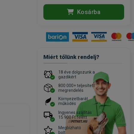
Kosárba
Miért tőlünk rendelj?
18 éve dolgozunk a
gazdikért
800 000+ teljesített
megrendelés
Környezetbarát
működés
Ingyenes szállítás
15 900 Ft felett
Megbízható
bolt