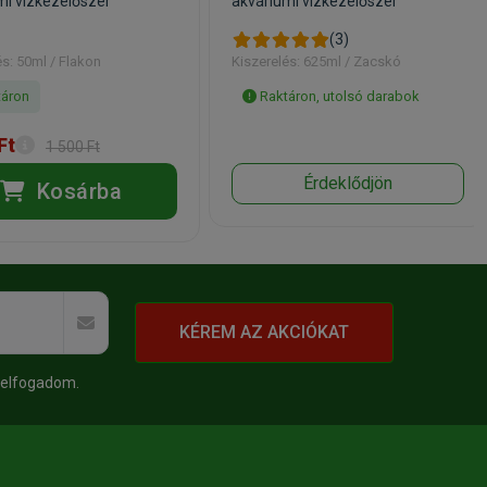
mi vízkezelőszer
akváriumi vízkezelőszer
(3)
és: 50ml / Flakon
Kiszerelés: 625ml / Zacskó
áron
Raktáron, utolsó darabok
Ft
1 500 Ft
Érdeklődjön
Kosárba
KÉREM AZ AKCIÓKAT
 elfogadom.