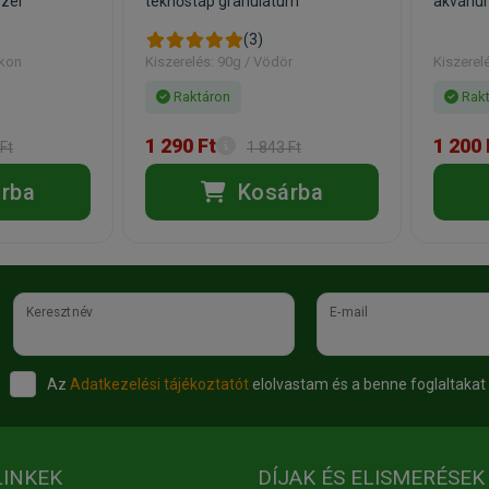
szer
teknőstáp granulátum
akváriu
(3)
akon
Kiszerelés: 90g / Vödör
Kiszerel
Raktáron
Rakt
1 290 Ft
1 200 
Ft
1 843 Ft
rba
Kosárba
Keresztnév
E-mail
Az
Adatkezelési tájékoztatót
elolvastam és a benne foglaltakat
LINKEK
DÍJAK ÉS ELISMERÉSEK