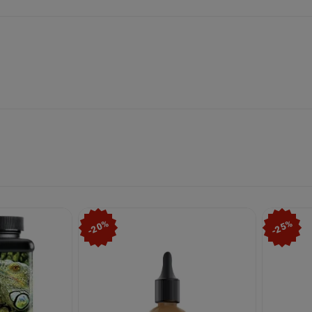
-20%
-25%