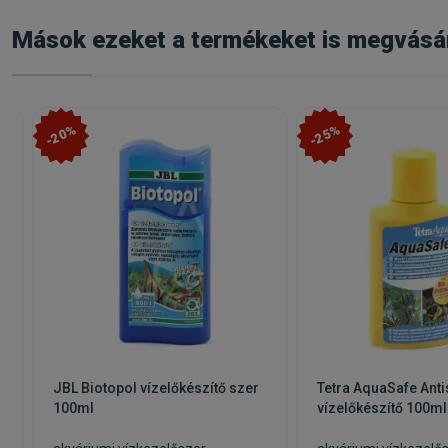
Mások ezeket a termékeket is megvásá
-20%
-25%
JBL Biotopol vízelőkészítő szer
Tetra AquaSafe Anti
100ml
vízelőkészítő 100ml