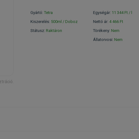
Gyártó:
Tetra
Egységár:
11 344 Ft / l
Kiszerelés:
500ml / Doboz
Nettó ár:
4 466 Ft
Státusz:
Raktáron
Törékeny:
Nem
Állatorvosi:
Nem
ztráció.