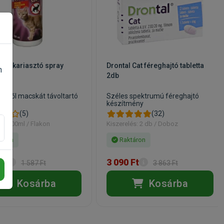
acskariasztó spray
Drontal Cat féreghajtó tabletta
n
2db
elytől macskát távoltartó
Széles spektrumú féreghajtó
készítmény
(5)
(32)
és: 200ml / Flakon
Kiszerelés: 2 db / Doboz
áron
Raktáron
Ft
3 090 Ft
1 587 Ft
3 863 Ft
Kosárba
Kosárba