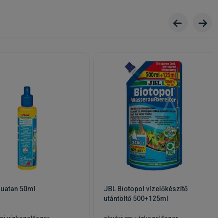
quatan 50ml
JBL Biotopol vízelőkészítő
utántöltő 500+125ml