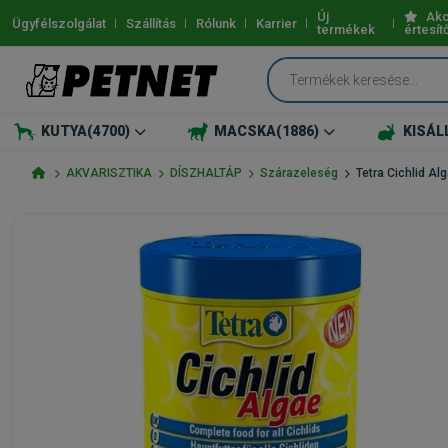
Új
Akc
Ügyfélszolgálat
Szállítás
Rólunk
Karrier
termékek
értesít
KUTYA
(4700)
MACSKA
(1886)
KISÁL
AKVARISZTIKA
DÍSZHALTÁP
Szárazeleség
Tetra Cichlid Al