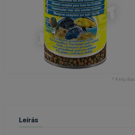
* A kép illus
Leírás