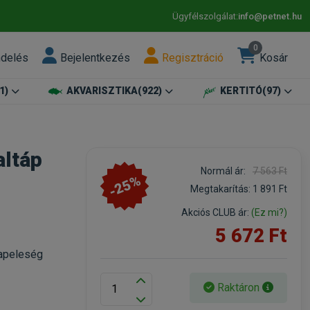
Ügyfélszolgálat:
info@petnet.hu
0
ndelés
Bejelentkezés
Regisztráció
Kosár
1)
AKVARISZTIKA
(922)
KERTITÓ
(97)
altáp
Normál ár:
7 563 Ft
-25%
Megtakarítás:
1 891 Ft
Akciós CLUB ár:
(Ez mi?)
5 672 Ft
Alapeleség
Raktáron