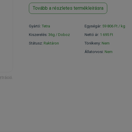
Tovább a részletes termékleírásra
Gyártó:
Tetra
Egységár:
59 806 Ft / kg
Kiszerelés:
36g / Doboz
Nettó ár:
1 695 Ft
Státusz:
Raktáron
Törékeny:
Nem
Állatorvosi:
Nem
ztráció.