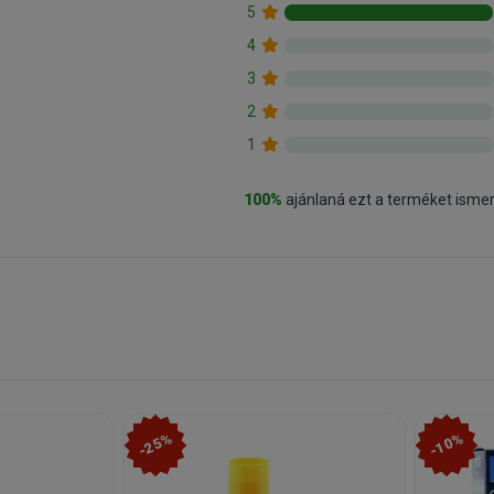
5
4
3
2
1
100%
ajánlaná ezt a terméket isme
-25%
-10%