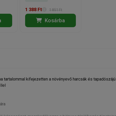
1 388 Ft
1 851 Ft
a
Kosárba
ina tartalommal kifejezetten a növényevő harcsák és tapadószájú
llel
ára