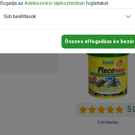
lfogadja az
Adatkezelési tájékoztatóban
foglaltakat.
Értékelés írása
Süti beállítások
2025.05.20.
Összes elfogadása és bezár
5.
2 értékelés