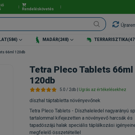
ió
ő
Rendeléskövetés
Újrare
LAT
(584)
MADÁR
(248)
TERRARISZTIKA
(47
lets 66ml 120db
Tetra Pleco Tablets 66ml
120db
5.0 / 2db |
Ugrás az értékelésekhez
díszhal táptabletta növényevőnek
Tetra Pleco Tablets - Díszhaleledel nagyarányú spi
tartalommal kifejezetten a növényevő harcsák és
tapadószájú halak speciális táplálkozási igényein
megfelelő összetétellel