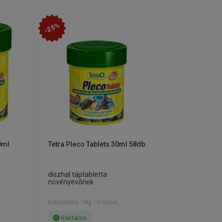
-25%
0ml
Tetra Pleco Tablets 30ml 58db
díszhal táptabletta
növényevőnek
Kiszerelés: 18g / Doboz
Raktáron