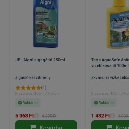
a
JBL Algol algagátló 250ml
Tetra AquaSafe Anti
vízelőkészítő 100ml
algaölő készítmény
akváriumi vízkezelő
(1)
Kiszerelés: 250ml / Flakon
Kiszerelés: 100ml / Fl
Raktáron
Raktáron
5 068 Ft
1 432 Ft
6 335 Ft
1 909 
Kosárba
Kosá