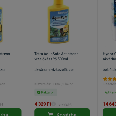
stress
Tetra AquaSafe Antistress
Hydor C
vízelőkészítő 500ml
akvári
szer
akváriumi vízkezelőszer
belső a
akon
Kiszerelés: 500ml / Flakon
Kiszerel
Raktáron
Rend
4 329 Ft
14 643
Ft
5 772 Ft
rba
Kosárba