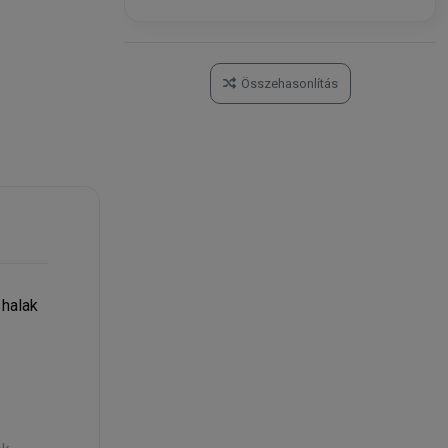
Összehasonlítás
 halak