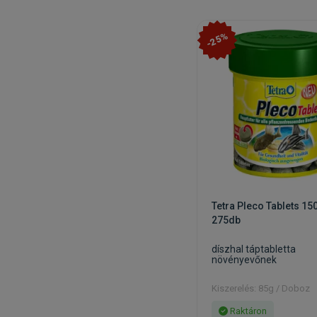
-25%
Tetra Pleco Tablets 15
275db
díszhal táptabletta
növényevőnek
Kiszerelés: 85g / Doboz
Raktáron