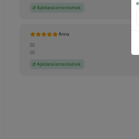
e
Ajánlaná ismerősének
Anna
👍🏻
👍🏻
Ajánlaná ismerősének