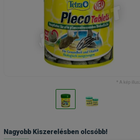
* A kép illus
Nagyobb Kiszerelésben olcsóbb!