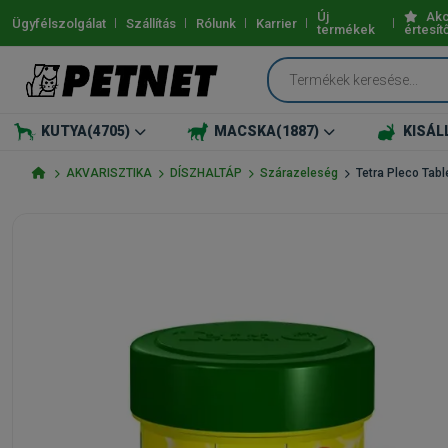
Új
Akc
Ügyfélszolgálat
Szállítás
Rólunk
Karrier
termékek
értesít
KUTYA
(4705)
MACSKA
(1887)
KISÁL
AKVARISZTIKA
DÍSZHALTÁP
Szárazeleség
Tetra Pleco Tab