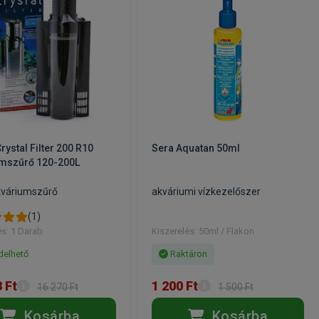
rystal Filter 200 R10
Sera Aquatan 50ml
umszűrő 120-200L
kváriumszűrő
akváriumi vízkezelőszer
(1)
és: 1 Darab
Kiszerelés: 50ml / Flakon
elhető
Raktáron
 Ft
1 200 Ft
16 270 Ft
1 500 Ft
Kosárba
Kosárba