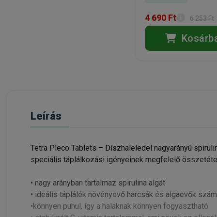
4 690 Ft
6 253 Ft
Kosárb
Leírás
Tetra Pleco Tablets – Díszhaleledel nagyarányú spirul
speciális táplálkozási igényeinek megfelelő összetéte
• nagy arányban tartalmaz spirulina algát
• ideális táplálék növényevő harcsák és algaevők szám
•könnyen puhul, így a halaknak könnyen fogyasztható