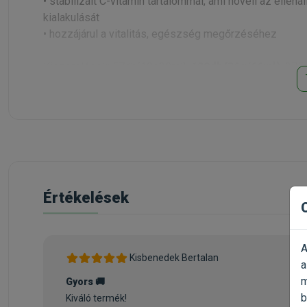
• stabilizált C-vitamin tartalommal, ami növeli az ell
kialakulását
• hozzájárul a vitalitás, egészség megőrzéséhez
Kiszerelések: 57db(18g30ml),
120db(36g/66ml)
, 275
Értékelések
A
Kisbenedek Bertalan
a
m
Gyors 🚚
b
Kiváló termék!