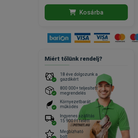
Kosárba
Miért tőlünk rendelj?
18 éve dolgozunk a
gazdikért
800 000+ teljesített
megrendelés
Környezetbarát
működés
Ingyenes szállítás
15 900 Ft felett
Megbízható
bolt