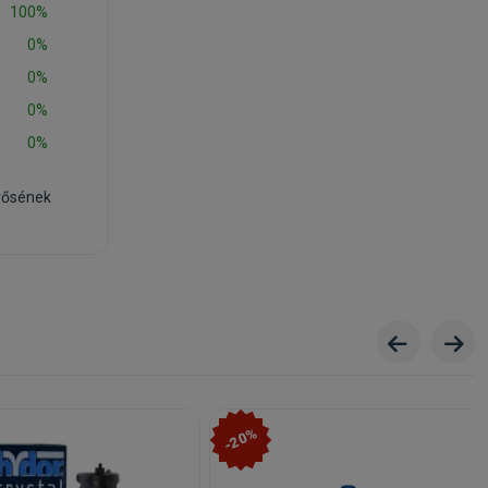
100%
0%
0%
0%
0%
rősének
-20%