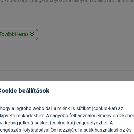
enálló képességet, megakadályozza a hiányos táplálkozás tünetein
db (85g/150ml)
További leírás
Cookie beállítások
hogy a legtöbb weboldal, a miénk is sütiket (cookie-kat) az
Már próbáltad a termék
2023.08.20.
lapvető működéshez. A nagyobb felhasználói élmény érdekébe
Oszd meg tapasztalatod a tö
arketing jellegű sütiket (cookie-kat) engedélyezhet. A
gazdival!
öngészés folytatásával Ön hozzájárul a sütik használatához és