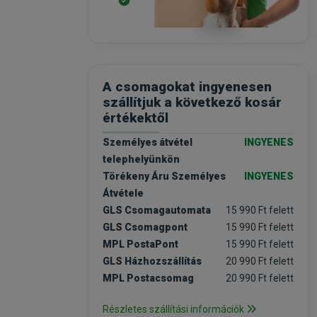
A csomagokat ingyenesen
szállítjuk a következő kosár
értékektől
Személyes átvétel
INGYENES
telephelyünkön
Törékeny Áru Személyes
INGYENES
Átvétele
GLS Csomagautomata
15 990 Ft felett
GLS Csomagpont
15 990 Ft felett
MPL PostaPont
15 990 Ft felett
GLS Házhozszállítás
20 990 Ft felett
MPL Postacsomag
20 990 Ft felett
Részletes szállítási információk