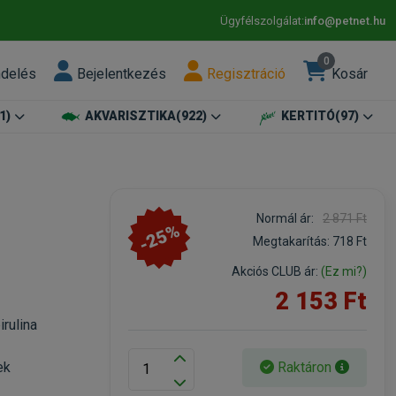
Ügyfélszolgálat:
info@petnet.hu
0
ndelés
Bejelentkezés
Regisztráció
Kosár
1)
AKVARISZTIKA
(922)
KERTITÓ
(97)
Normál ár:
2 871 Ft
-25%
Megtakarítás:
718 Ft
Akciós CLUB ár:
(Ez mi?)
2 153 Ft
rulina
Raktáron
ek