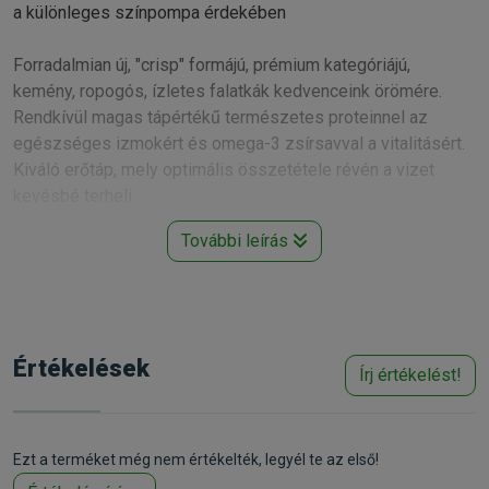
a különleges színpompa érdekében
Forradalmian új, "crisp" formájú, prémium kategóriájú,
kemény, ropogós, ízletes falatkák kedvenceink örömére.
Rendkívül magas tápértékű természetes proteinnel az
egészséges izmokért és omega-3 zsírsavval a vitalitásért.
Kiváló erőtáp, mely optimális összetétele révén a vizet
kevésbé terheli.
További leírás
- speciális csipsz alakú darabok magas karotinoid-
tartlaommal
- erősíti a halak temrészetes színeinek kialakulását
- a színélénkítő hatás már két hét etetés után észrevehető
Értékelések
Írj értékelést!
Kiszerelések: 12g, 100ml,
250ml
, 500ml, 10L
Gyártó:
Tetra
Egységár:
11 144.00 Ft / l
Kiszerelés:
250ml / Doboz
Nettó ár:
2 193,70 Ft
Ezt a terméket még nem értékelték, legyél te az első!
Státusz:
Raktáron
Törékeny:
Nem