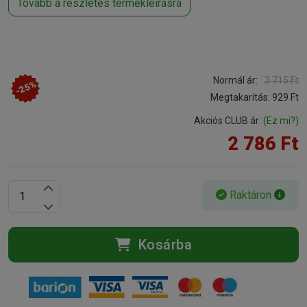
Tovább a részletes termékleírásra
Normál ár:
3 715 Ft
-25%
Megtakarítás:
929 Ft
Akciós CLUB ár:
(Ez mi?)
2 786 Ft
Raktáron
Kosárba