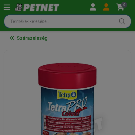
0
Szárazeleség