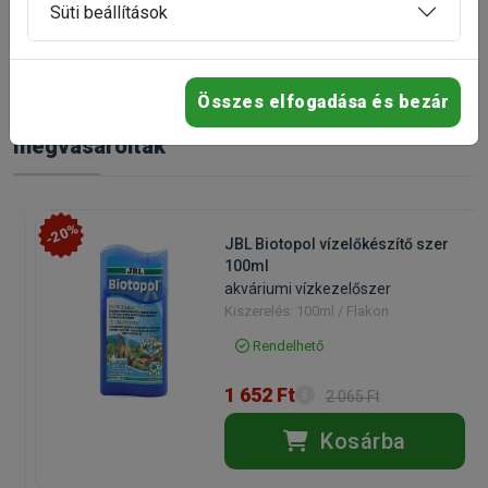
Süti beállítások
Mások ezeket a
Összes elfogadása és bezár
termékeket is
megvásárolták
-20%
JBL Biotopol vízelőkészítő szer
100ml
akváriumi vízkezelőszer
Kiszerelés: 100ml / Flakon
Rendelhető
1 652 Ft
2 065 Ft
Kosárba