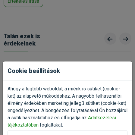
Értékelés írása
Állatorvosi:
Nem
Talán ezek is
érdekelnek
-25%
Cookie beállítások
Tetra AquaSafe Antistress
vízelőkészítő 100ml
akváriumi vízkezelőszer
Ahogy a legtöbb weboldal, a miénk is sütiket (cookie-
Kiszerelés: 100ml / Flakon
kat) az alapvető működéshez. A nagyobb felhasználói
Raktáron
élmény érdekében marketing jellegű sütiket (cookie-kat)
engedélyezhet. A böngészés folytatásával Ön hozzájárul
1 432 Ft
1 909 Ft
a sütik használatához és elfogadja az
Adatkezelési
Kosárba
tájékoztatóban
foglaltakat.