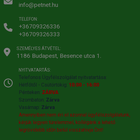
info@petnet.hu
TELEFON:
+36709326336
+36709326333
SZEMÉLYES ÁTVÉTEL:
1186 Budapest, Besence utca 1.
NYITVATARTÁS:
Telefonos Ügyfélszolgálat nyitvatartása:
Hétfőtől - Csütörtökig:
10:00 - 16:00
Pénteken:
ZÁRVA
Szombaton:
Zárva
Vasárnap:
Zárva
Amennyiben nem éri el azonnal ügyfélszolgálatunk,
kérjük legyen türelemmel, kollégánk a lehető
legrövidebb időn belül visszahivja Önt!