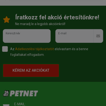
Íratkozz fel akció értesítőnkre!
Ne maradj le a legjobb akcióinkról!
Keresztnév
E-mail
Az
Adatkezelési tájékoztatót
elolvastam és a benne
foglaltakat elfogadom.
KÉREM AZ AKCIÓKAT
E-MAIL: