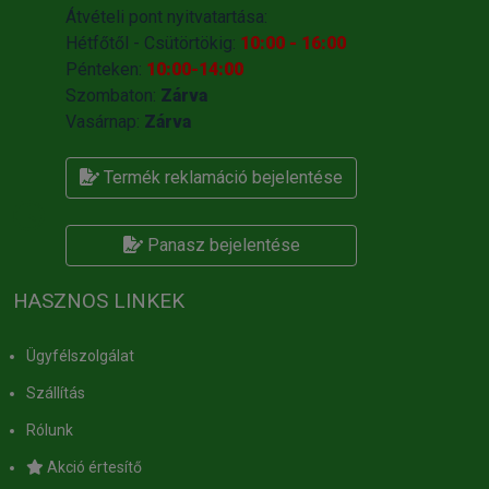
Átvételi pont nyitvatartása:
Hétfőtől - Csütörtökig:
10:00 - 16:00
Pénteken:
10:00-14:00
Szombaton:
Zárva
Vasárnap:
Zárva
Termék reklamáció bejelentése
Panasz bejelentése
HASZNOS LINKEK
Ügyfélszolgálat
Szállítás
Rólunk
Akció értesítő