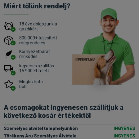
Miért tőlünk rendelj?
18 éve dolgozunk a
gazdikért
800 000+ teljesített
megrendelés
Környezetbarát
működés
Ingyenes szállítás
15 900 Ft felett
Megbízható
bolt
A csomagokat ingyenesen szállítjuk a
következő kosár értékektől
Személyes átvétel telephelyünkön
INGYENES
Törékeny Áru Személyes Átvétele
INGYENES