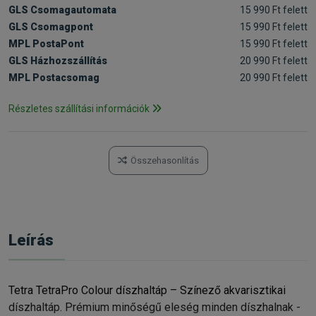
GLS Csomagautomata
15 990 Ft felett
GLS Csomagpont
15 990 Ft felett
MPL PostaPont
15 990 Ft felett
GLS Házhozszállítás
20 990 Ft felett
MPL Postacsomag
20 990 Ft felett
Részletes szállítási információk
Összehasonlítás
Leírás
Tetra TetraPro Colour díszhaltáp – Színező akvarisztikai
díszhaltáp. Prémium minőségű eleség minden díszhalnak -