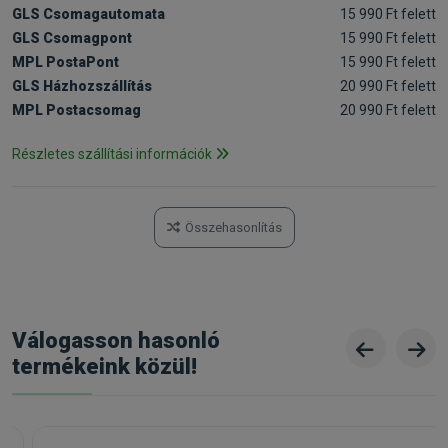
GLS Csomagautomata
15 990 Ft felett
GLS Csomagpont
15 990 Ft felett
MPL PostaPont
15 990 Ft felett
GLS Házhozszállítás
20 990 Ft felett
MPL Postacsomag
20 990 Ft felett
Részletes szállítási információk
Összehasonlítás
Válogasson hasonló
termékeink közül!