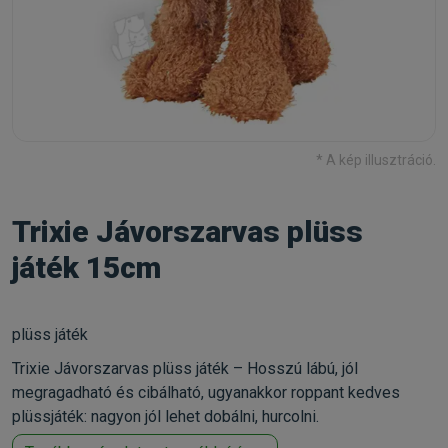
* A kép illusztráció.
Trixie Jávorszarvas plüss
játék 15cm
plüss játék
Trixie Jávorszarvas plüss játék – Hosszú lábú, jól
megragadható és cibálható, ugyanakkor roppant kedves
plüssjáték: nagyon jól lehet dobálni, hurcolni.