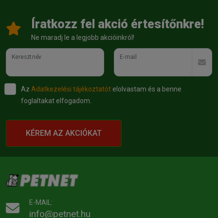
Íratkozz fel akció értesítőnkre!
Ne maradj le a legjobb akcióinkról!
Keresztnév
E-mail
Az
Adatkezelési tájékoztatót
elolvastam és a benne
foglaltakat elfogadom.
KÉREM AZ AKCIÓKAT
E-MAIL:
info@petnet.hu