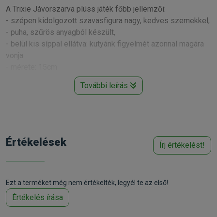
A Trixie Jávorszarva plüss játék főbb jellemzői:
- szépen kidolgozott szavasfigura nagy, kedves szemekkel,
- puha, szűrös anyagból készült,
- belül kis síppal ellátva: kutyánk figyelmét azonnal magára
vonja
- mérete: 15cm
További leírás
Kapható méretek:
Trixie Jávorszarvas plüss játék
15cm
, Trixie Jávorszarvas plüss játék 23cm
Gyártó:
Trixie
Egységár:
1 880.00 Ft / db
Kiszerelés:
1 Darab
Nettó ár:
1 480,31 Ft
Értékelések
Státusz:
Raktáron
Törékeny:
Nem
Írj értékelést!
Állatorvosi:
Nem
Ezt a terméket még nem értékelték, legyél te az első!
Értékelés írása