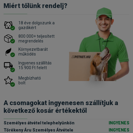
Miért tőlünk rendelj?
18 éve dolgozunk a
gazdikért
800 000+ teljesített
megrendelés
Környezetbarát
működés
Ingyenes szállítás
15 900 Ft felett
Megbízható
bolt
A csomagokat ingyenesen szállítjuk a
következő kosár értékektől
Személyes átvétel telephelyünkön
INGYENES
Törékeny Áru Személyes Átvétele
INGYENES