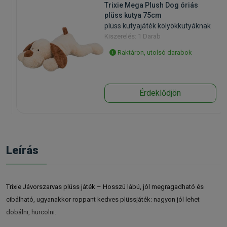
Trixie Mega Plush Dog óriás
plüss kutya 75cm
plüss kutyajáték kölyökkutyáknak
Kiszerelés: 1 Darab
Raktáron, utolsó darabok
Érdeklődjön
Leírás
Trixie Jávorszarvas plüss játék – Hosszú lábú, jól megragadható és
cibálható, ugyanakkor roppant kedves plüssjáték: nagyon jól lehet
dobálni, hurcolni.