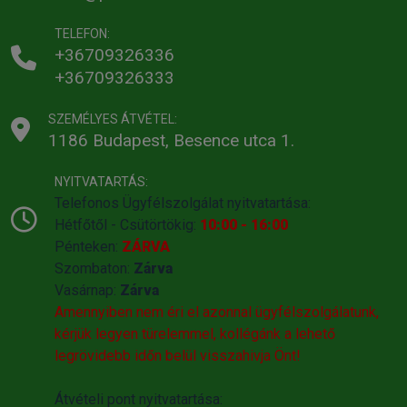
TELEFON:
+36709326336
+36709326333
SZEMÉLYES ÁTVÉTEL:
1186 Budapest, Besence utca 1.
NYITVATARTÁS:
Telefonos Ügyfélszolgálat nyitvatartása:
Hétfőtől - Csütörtökig:
10:00 - 16:00
Pénteken:
ZÁRVA
Szombaton:
Zárva
Vasárnap:
Zárva
Amennyiben nem éri el azonnal ügyfélszolgálatunk,
kérjük legyen türelemmel, kollégánk a lehető
legrövidebb időn belül visszahivja Önt!
Átvételi pont nyitvatartása: