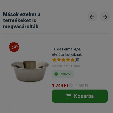
Mások ezeket a
termékeket is
megvásárolták
-20%
Trixie Fémtál 4,5L
etetőtál kutyáknak
(8)
Kiszerelés: 1 Darab
Raktáron
1 744 Ft
2 180 Ft
Kosárba