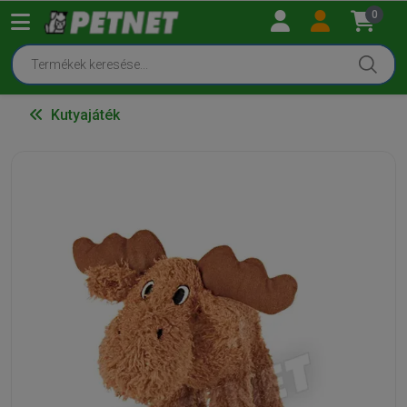
0
Kutyajáték