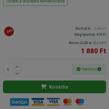
Tovább a részletes termékleírásra
Normál ár:
2 350 Ft
-20%
Megtakarítás:
470 Ft
Akciós CLUB ár:
(Ez mi?)
1 880 Ft
Raktáron
Kosárba