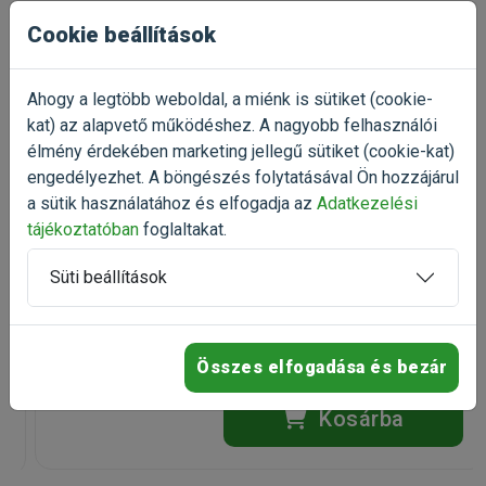
Cookie beállítások
Talán ezek is
Ahogy a legtöbb weboldal, a miénk is sütiket (cookie-
érdekelnek
kat) az alapvető működéshez. A nagyobb felhasználói
élmény érdekében marketing jellegű sütiket (cookie-kat)
engedélyezhet. A böngészés folytatásával Ön hozzájárul
-20%
a sütik használatához és elfogadja az
Adatkezelési
KONG Extreme Large 13-30kg
tájékoztatóban
foglaltakat.
kutyajáték nagytestű kutyáknak
extrém rágásnak is ellenálló
kutyajáték
Süti beállítások
Kiszerelés: 1 Darab
Raktáron
Összes elfogadása és bezár
5 552 Ft
6 940 Ft
Kosárba