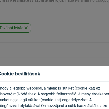
cm (a kerámiatest 12cm átmérőjű)
, Trixie Kerámia Hörcsögbú
További leírás
Cookie beállítások
hogy a legtöbb weboldal, a miénk is sütiket (cookie-kat) az
lapvető működéshez. A nagyobb felhasználói élmény érdekébe
arketing jellegű sütiket (cookie-kat) engedélyezhet. A
öngészés folytatásával Ön hozzájárul a sütik használatához és