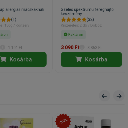
áp allergiás macskáknak
Széles spektrumú féreghajtó
készítmény
(1)
(32)
és: 156g / Konzerv
Kiszerelés: 2 db / Doboz
áron
Raktáron
3 090 Ft
1 191 Ft
3 863 Ft
Kosárba
Kosárba
-30%