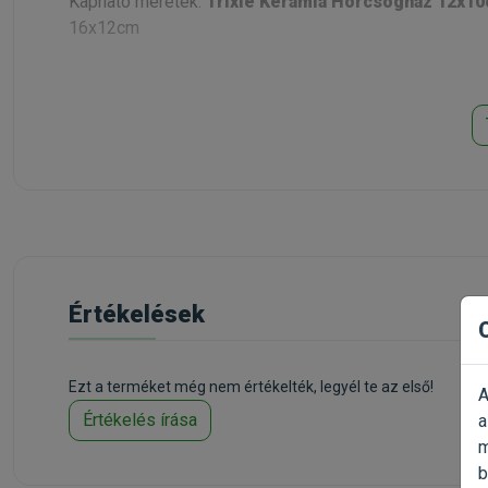
Kapható méretek:
Trixie Kerámia Hörcsögház 1
2x10
16x12cm
Értékelések
Ezt a terméket még nem értékelték, legyél te az első!
A
Értékelés írása
a
m
b