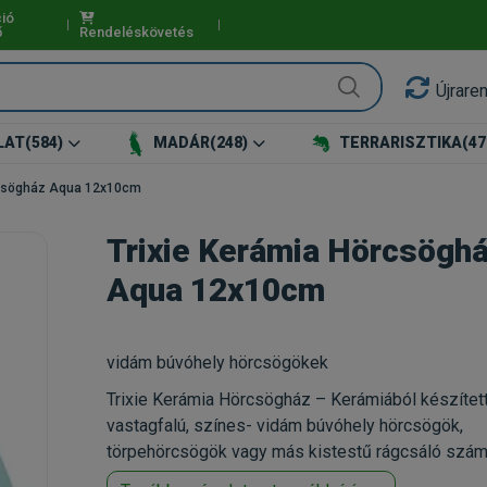
ió
ő
Rendeléskövetés
Újrare
LAT
(584)
MADÁR
(248)
TERRARISZTIKA
(47
rcsögház Aqua 12x10cm
Trixie Kerámia Hörcsögh
Aqua 12x10cm
vidám búvóhely hörcsögökek
Trixie Kerámia Hörcsögház – Kerámiából készített
vastagfalú, színes- vidám búvóhely hörcsögök,
törpehörcsögök vagy más kistestű rágcsáló szám