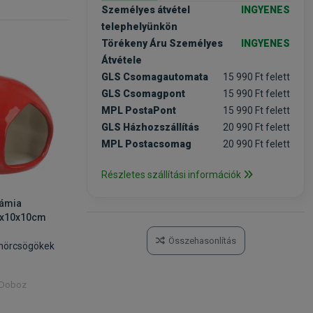
Személyes átvétel
INGYENES
telephelyünkön
Törékeny Áru Személyes
INGYENES
Átvétele
GLS Csomagautomata
15 990 Ft felett
GLS Csomagpont
15 990 Ft felett
MPL PostaPont
15 990 Ft felett
GLS Házhozszállítás
20 990 Ft felett
MPL Postacsomag
20 990 Ft felett
Részletes szállítási információk
rámia
3x10x10cm
Összehasonlítás
 hörcsögökek
/ Doboz