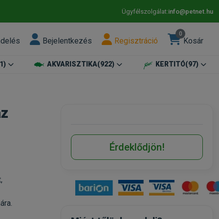
Ügyfélszolgálat:
info@petnet.hu
0
ndelés
Bejelentkezés
Regisztráció
Kosár
1)
AKVARISZTIKA
(922)
KERTITÓ
(97)
áz
Érdeklődjön!
,
ára.