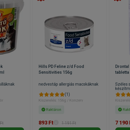
ok
Hills PD Feline z/d Food
Drontal 
0ml
Sensitivities 156g
tabletta
illáknak
nedvestáp allergiás macskáknak
Széles 
készít
(1)
ör
Kiszerelés: 156g / Konzerv
Kiszerel
Raktáron
Rakt
893 Ft
7 190 
Ft
1 191 Ft