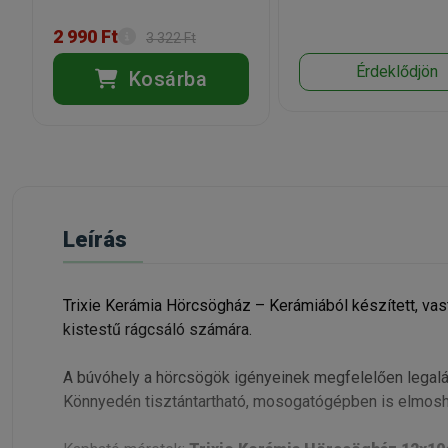
2 990 Ft
3 322 Ft
Érdeklődjön
Kosárba
Leírás
Trixie Kerámia Hörcsögház – Kerámiából készített, va
kistestű rágcsáló számára.
A búvóhely a hörcsögök igényeinek megfelelően legalább
Könnyedén tisztántartható, mosogatógépben is elmosh