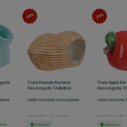
-20%
-20%
ögodú
Trixie Peanuts Kerámia
Trixie Apple Ke
Hörcsögodú 17x8x8cm
Hörcsögodú 1
gökek
vidám búvóhely hörcsögökek
vidám búvóhely
Kiszerelés: 1 db / Doboz
Kiszerelés: 1 db 
abok
Raktáron
Raktáron