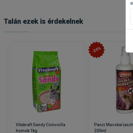
e
Talán ezek is érdekelnek
-25%
a
Vitakraft Sandy Csincsilla
Panzi Macskariaszt
homok 1kg
200ml