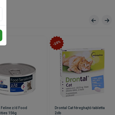
-20%
D Feline z/d Food
Drontal Cat féreghajtó tabletta
vities 156g
2db