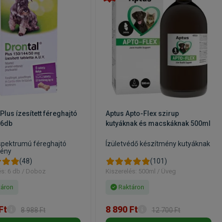
Plus ízesített féreghajtó
Aptus Apto-Flex szirup
 6db
kutyáknak és macskáknak 500ml
spektrumú féreghajtó
Ízületvédő készítmény kutyáknak
mény
(48)
(101)
és: 6 db / Doboz
Kiszerelés: 500ml / Üveg
áron
Raktáron
Ft
8 890 Ft
8 988 Ft
12 700 Ft