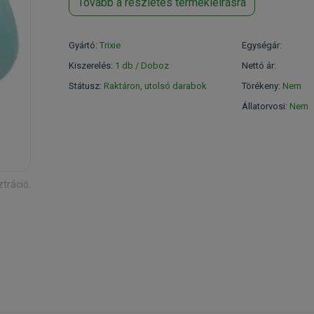
Tovább a részletes termékleírásra
Gyártó:
Trixie
Egységár:
Kiszerelés:
1 db / Doboz
Nettó ár:
Státusz:
Raktáron, utolsó darabok
Törékeny:
Nem
Állatorvosi:
Nem
ztráció.