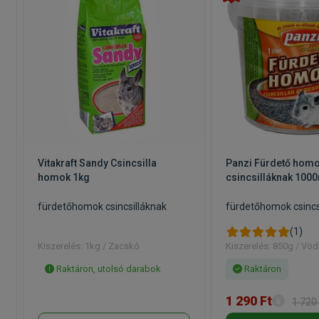
a
Vitakraft Sandy Csincsilla
Panzi Fürdető hom
homok 1kg
csincsilláknak 100
fürdetőhomok csincsilláknak
fürdetőhomok csincs
(1)
Kiszerelés: 1kg / Zacskó
Kiszerelés: 850g / Vöd
Raktáron, utolsó darabok
Raktáron
1 290 Ft
1 720 