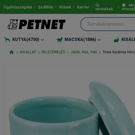
Új
Akc
Ügyfélszolgálat
Szállítás
Rólunk
Karrier
termékek
értesít
KUTYA
(4700)
MACSKA
(1886)
KISÁL
KISÁLLAT
FELSZERELÉS
Játék, Ház, Odú
Trixie Kerámia Hö