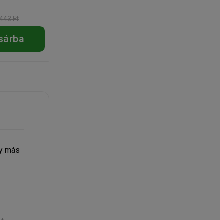
 443 Ft
sárba
gy más