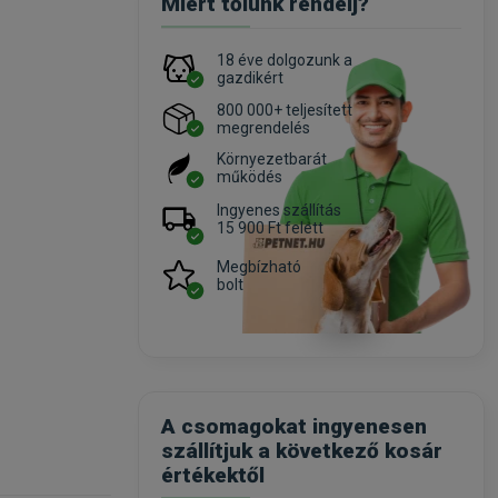
Miért tőlünk rendelj?
18 éve dolgozunk a
gazdikért
800 000+ teljesített
megrendelés
Környezetbarát
működés
Ingyenes szállítás
15 900 Ft felett
Megbízható
bolt
A csomagokat ingyenesen
szállítjuk a következő kosár
értékektől