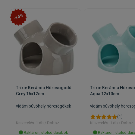
-10%
Trixie Kerámia Hörcsögodú
Trixie Kerámia Hörcs
Grey 16x12cm
Aqua 12x10cm
vidám búvóhely hörcsögökek
vidám búvóhely hörcsö
(1)
Kiszerelés: 1 db / Doboz
Kiszerelés: 1 db / Doboz
Raktáron, utolsó darabok
Raktáron, utolsó dar