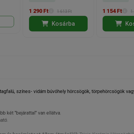
1 290 Ft
1 154 Ft
1 613 Ft
1
Kosárba
Ko
stagfalú, színes- vidám búvóhely hörcsögök, törpehörcsögök va
 két "bejárattal" van ellátva.
ató.