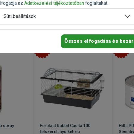
lfogadja az
Adatkezelési tájékoztatóban
foglaltakat.
Süti beállítások
Összes elfogadása és bezár
-35%
-25%
ó spray
Ferplast Rabbit Casita 100
Hills P
felszerelt nyúlketrec
Sensiti