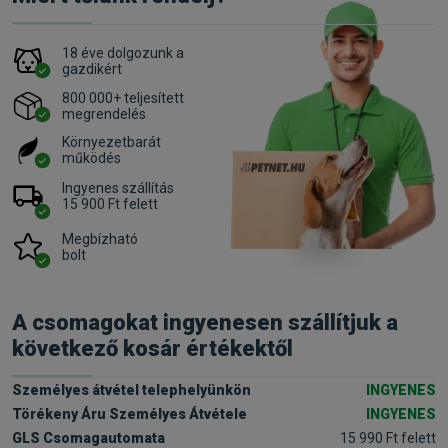
18 éve dolgozunk a
gazdikért
800 000+ teljesített
megrendelés
Környezetbarát
működés
Ingyenes szállítás
15 900 Ft felett
Megbízható
bolt
A csomagokat ingyenesen szállítjuk a
következő kosár értékektől
Személyes átvétel telephelyünkön
INGYENES
Törékeny Áru Személyes Átvétele
INGYENES
GLS Csomagautomata
15 990 Ft felett