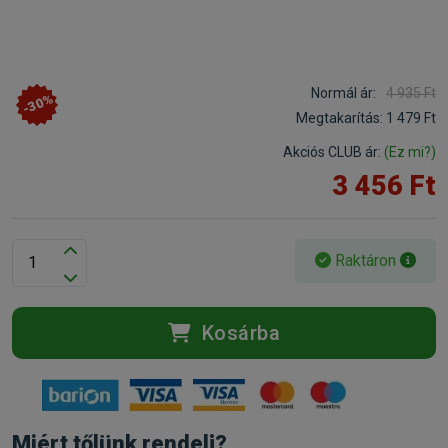
Normál ár:
4 935 Ft
-30%
Megtakarítás:
1 479 Ft
Akciós CLUB ár:
(Ez mi?)
3 456 Ft
Raktáron
Kosárba
Miért tőlünk rendelj?