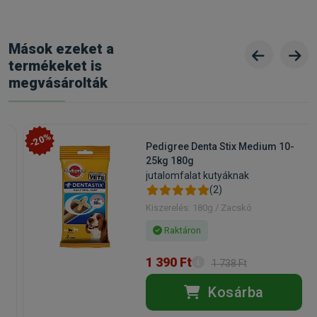
Mások ezeket a
termékeket is
megvásárolták
-20%
Pedigree Denta Stix Medium 10-
25kg 180g
jutalomfalat kutyáknak
(2)
Kiszerelés: 180g / Zacskó
Raktáron
1 390 Ft
1 738 Ft
Kosárba