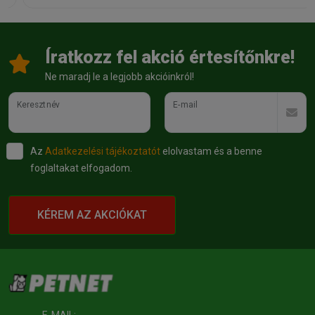
Íratkozz fel akció értesítőnkre!
Ne maradj le a legjobb akcióinkról!
Keresztnév
E-mail
Az
Adatkezelési tájékoztatót
elolvastam és a benne
foglaltakat elfogadom.
KÉREM AZ AKCIÓKAT