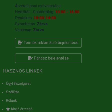
Átvételi pont nyitvatartása:
Hétfőtől - Csütörtökig:
10:00 - 16:00
Pénteken:
10:00-14:00
Szombaton:
Zárva
Vasárnap:
Zárva
Termék reklamáció bejelentése
Panasz bejelentése
HASZNOS LINKEK
Ügyfélszolgálat
Szállítás
Rólunk
Akció értesítő