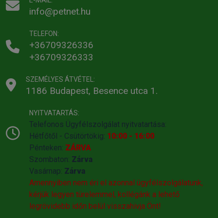
E-MAIL:
info@petnet.hu
TELEFON:
+36709326336
+36709326333
SZEMÉLYES ÁTVÉTEL:
1186 Budapest, Besence utca 1.
NYITVATARTÁS:
Telefonos Ügyfélszolgálat nyitvatartása:
Hétfőtől - Csütörtökig:
10:00 - 16:00
Pénteken:
ZÁRVA
Szombaton:
Zárva
Vasárnap:
Zárva
Amennyiben nem éri el azonnal ügyfélszolgálatunk,
kérjük legyen türelemmel, kollégánk a lehető
legrövidebb időn belül visszahivja Önt!