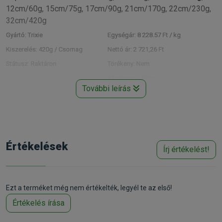
12cm/60g, 15cm/75g, 17cm/90g, 21cm/170g, 22cm/230g,
32cm/420g
Gyártó:
Trixie
Egységár:
8 228.57 Ft / kg
Kiszerelés:
420g / Csomag
Nettó ár:
2 721,26 Ft
Státusz:
Raktáron
Törékeny:
Nem
Állatorvosi:
Nem
További leírás
Értékelések
Írj értékelést!
Ezt a terméket még nem értékelték, legyél te az első!
Értékelés írása