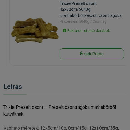
Trixie Préselt csont
12x32cm/5040g
marhabőrből készült csontrágóka
Kiszerelés: 5040g / Csomag
Raktáron, utolsó darabok
Érdeklődjön
Leírás
Trixie Préselt csont – Préselt csontrágóka marhabőrből
kutyáknak
Kapható méretek: 12x5cm/10g, 8cm/15g,
12x10cm/35g
,