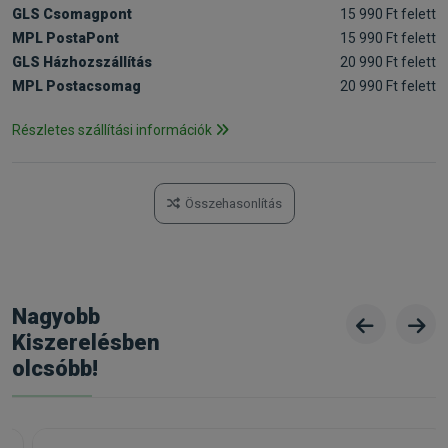
GLS Csomagpont
15 990 Ft felett
MPL PostaPont
15 990 Ft felett
GLS Házhozszállítás
20 990 Ft felett
MPL Postacsomag
20 990 Ft felett
Részletes szállítási információk
Összehasonlítás
Nagyobb
Kiszerelésben
olcsóbb!