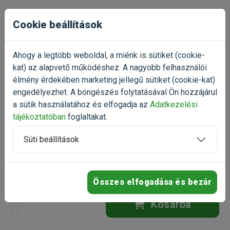
Cookie beállítások
Talán ezek is
érdekelnek
Ahogy a legtöbb weboldal, a miénk is sütiket (cookie-
kat) az alapvető működéshez. A nagyobb felhasználói
élmény érdekében marketing jellegű sütiket (cookie-kat)
engedélyezhet. A böngészés folytatásával Ön hozzájárul
-20%
Pedigree Denta Stix Medium 10-
a sütik használatához és elfogadja az
Adatkezelési
25kg 180g
tájékoztatóban
foglaltakat.
jutalomfalat kutyáknak
(2)
Süti beállítások
Kiszerelés: 180g / Zacskó
Raktáron
Összes elfogadása és bezár
1 390 Ft
1 738 Ft
Kosárba