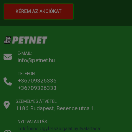
KÉREM AZ AKCIÓKAT
E-MAIL:
info@petnet.hu
TELEFON:
+36709326336
+36709326333
SZEMÉLYES ÁTVÉTEL:
1186 Budapest, Besence utca 1.
NYITVATARTÁS:
Telefonos Ügyfélszolgálat nyitvatartása: