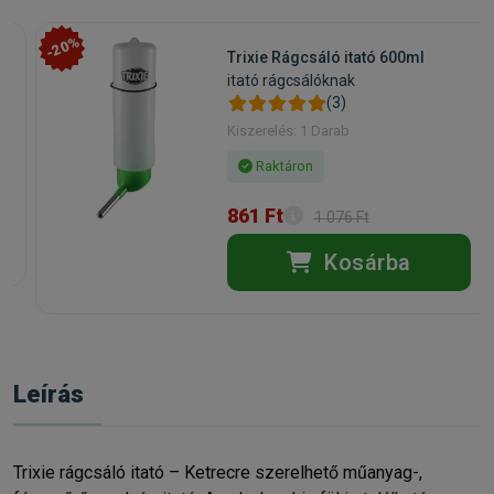
-20%
Trixie Rágcsáló itató 600ml
itató rágcsálóknak
(3)
Kiszerelés: 1 Darab
Raktáron
861 Ft
1 076 Ft
Kosárba
Leírás
Trixie rágcsáló itató – Ketrecre szerelhető műanyag-,