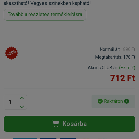
akasztható! Vegyes színekben kapható!
Tovább a részletes termékleírásra
Normál ár:
890 Ft
-20%
Megtakarítás:
178 Ft
Akciós CLUB ár:
(Ez mi?)
712 Ft
Raktáron
Kosárba