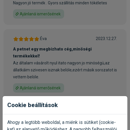
Nagyon jó termék . Gyors szállitás minden tökéletes
Ajánlaná ismerősének
Éva
2023.12.27.
A petnet egy megbizhato cég,minöségi
termékekkel!
Az általam vásárolt nyul itato nagyon jo minöségü,az
állatkáim szivesen isznak belöle,ezért másik sorozatot is
vettem belöle.
Ajánlaná ismerősének
Cookie beállítások
Már próbáltad a terméket?
Oszd meg tapasztalatod a többi gazdival!
Ahogy a legtöbb weboldal, a miénk is sütiket (cookie-
kat) az alapvető működéshez. A nagyobb felhasználói