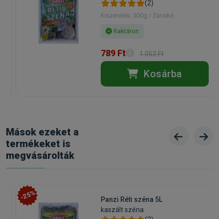
(2)
Kiszerelés: 300g / Zacskó
Raktáron
789 Ft
1 052 Ft
Kosárba
Mások ezeket a
termékeket is
megvásárolták
-25%
Panzi Réti széna 5L
kaszált széna