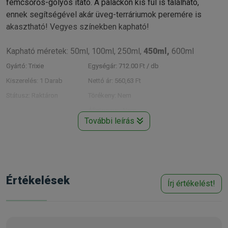
fémcsőrős-golyós itató. A palackon kis fül is található,
ennek segítségével akár üveg-terráriumok peremére is
akasztható! Vegyes színekben kapható!
Kapható méretek: 50ml, 100ml, 250ml,
450ml,
600ml
Gyártó:
Trixie
Egységár:
712.00 Ft / db
Kiszerelés:
1 Darab
Nettó ár:
560,63 Ft
Státusz:
Raktáron
Törékeny:
Nem
Állatorvosi:
Nem
További leírás
Értékelések
Írj értékelést!