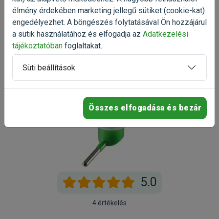
Értékelés írása
élmény érdekében marketing jellegű sütiket (cookie-kat)
engedélyezhet. A böngészés folytatásával Ön hozzájárul
a sütik használatához és elfogadja az
Adatkezelési
tájékoztatóban
foglaltakat.
Süti beállítások
Összes elfogadása és bezár
5.0
4 értékelés