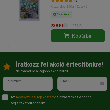
(2)
Kiszerelés: 300g / Zacskó
Raktáron
789 Ft
1 052 Ft
Kosárba
Íratkozz fel akció értesítőnkre!
Ne maradj le a legjobb akcióinkról!
Keresztnév
E-mail
Az
Adatkezelési tájékoztatót
elolvastam és a benne
foglaltakat elfogadom.