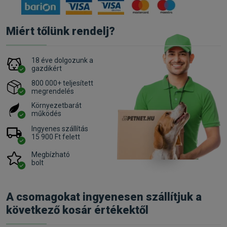
Miért tőlünk rendelj?
18 éve dolgozunk a
gazdikért
800 000+ teljesített
megrendelés
Környezetbarát
működés
Ingyenes szállítás
15 900 Ft felett
Megbízható
bolt
A csomagokat ingyenesen szállítjuk a
következő kosár értékektől