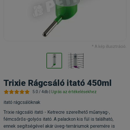
* A kép illusztráció.
Trixie Rágcsáló itató 450ml
5.0 / 4db |
Ugrás az értékelésekhez
itató rágcsálóknak
Trixie rágcsáló itató - Ketrecre szerelhető műanyag-,
fémcsőrős-golyós itató. A palackon kis fül is található,
ennek segítségével akár üveg-terráriumok peremére is