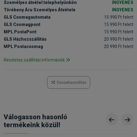
Személyes átvétel telephelyünkön
INGYENES
Törékeny Áru Személyes Átvétele
INGYENES
GLS Csomagautomata
15 990 Ft felett
GLS Csomagpont
15 990 Ft felett
MPL PostaPont
15 990 Ft felett
GLS Házhozszállítás
20 990 Ft felett
MPL Postacsomag
20 990 Ft felett
Részletes szállítási információk
Összehasonlítás
Válogasson hasonló
termékeink közül!