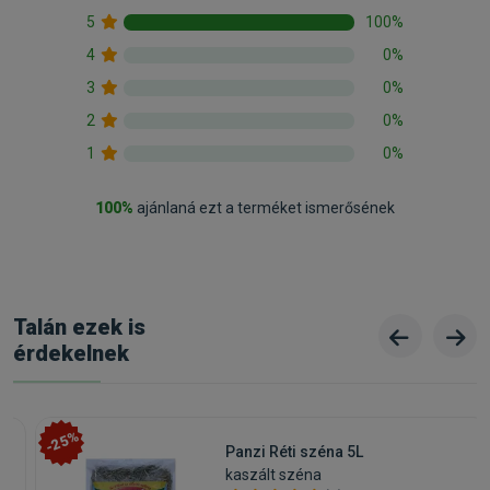
5
100%
4
0%
3
0%
2
0%
1
0%
100%
ajánlaná ezt a terméket ismerősének
Talán ezek is
érdekelnek
-25%
Panzi Réti széna 5L
kaszált széna