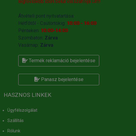
legrövidebb időn belül visszahivja Önt!
Átvételi pont nyitvatartása:
Hétfőtől - Csütörtökig:
10:00 - 16:00
Pénteken:
10:00-14:00
Szombaton:
Zárva
Vasárnap:
Zárva
Termék reklamáció bejelentése
Panasz bejelentése
HASZNOS LINKEK
Ügyfélszolgálat
Szállítás
Rólunk