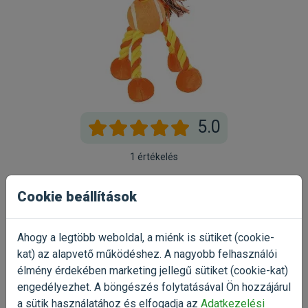
5.0
1 értékelés
5
100%
Cookie beállítások
4
0%
3
0%
Ahogy a legtöbb weboldal, a miénk is sütiket (cookie-
kat) az alapvető működéshez. A nagyobb felhasználói
2
0%
élmény érdekében marketing jellegű sütiket (cookie-kat)
1
0%
engedélyezhet. A böngészés folytatásával Ön hozzájárul
a sütik használatához és elfogadja az
Adatkezelési