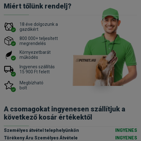
Miért tőlünk rendelj?
18 éve dolgozunk a
gazdikért
800 000+ teljesített
megrendelés
Környezetbarát
működés
Ingyenes szállítás
15 900 Ft felett
Megbízható
bolt
A csomagokat ingyenesen szállítjuk a
következő kosár értékektől
Személyes átvétel telephelyünkön
INGYENES
Törékeny Áru Személyes Átvétele
INGYENES