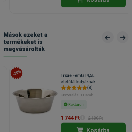
Mások ezeket a
termékeket is
megvásárolták
-20%
Trixie Fémtál 4,5L
etetőtál kutyáknak
(8)
Kiszerelés: 1 Darab
Raktáron
1 744 Ft
2 180 Ft
Kosárba