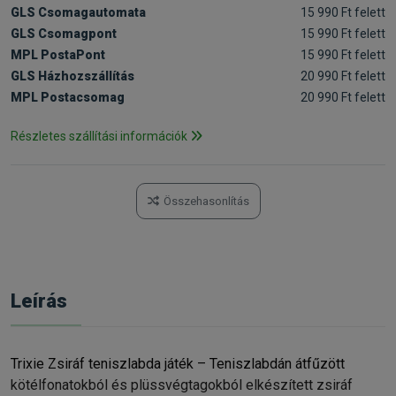
GLS Csomagautomata
15 990 Ft felett
GLS Csomagpont
15 990 Ft felett
MPL PostaPont
15 990 Ft felett
GLS Házhozszállítás
20 990 Ft felett
MPL Postacsomag
20 990 Ft felett
Részletes szállítási információk
Összehasonlítás
Leírás
Trixie Zsiráf teniszlabda játék – Teniszlabdán átfűzött
kötélfonatokból és plüssvégtagokból elkészített zsiráf