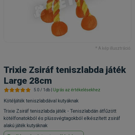
* A kép illusztráció.
Trixie Zsiráf teniszlabda játék
Large 28cm
5.0 / 1db |
Ugrás az értékelésekhez
Kötéljáték teniszlabdával kutyáknak
Trixie Zsiráf teniszlabda játék - Teniszlabdán átfűzött
kötélfonatokból és plüssvégtagokból elkészített zsiráf
alakú játék kutyáknak