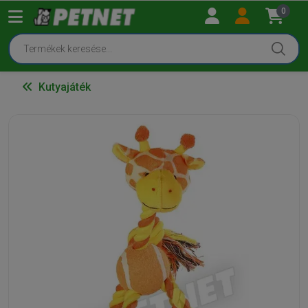
0
Kutyajáték