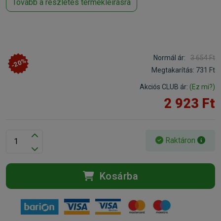
Tovább a részletes termékleírásra
Normál ár:
3 654 Ft
-20%
Megtakarítás:
731 Ft
Akciós CLUB ár:
(Ez mi?)
2 923 Ft
Raktáron
Kosárba