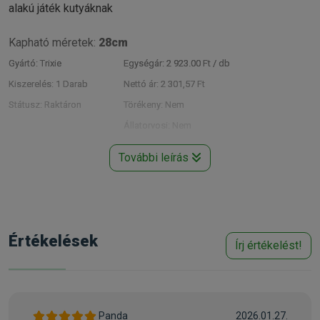
alakú játék kutyáknak
Kapható méretek:
28cm
Gyártó:
Trixie
Egységár:
2 923.00 Ft / db
Kiszerelés:
1 Darab
Nettó ár:
2 301,57 Ft
Státusz:
Raktáron
Törékeny:
Nem
Állatorvosi:
Nem
További leírás
Értékelések
Írj értékelést!
Panda
2026.01.27.