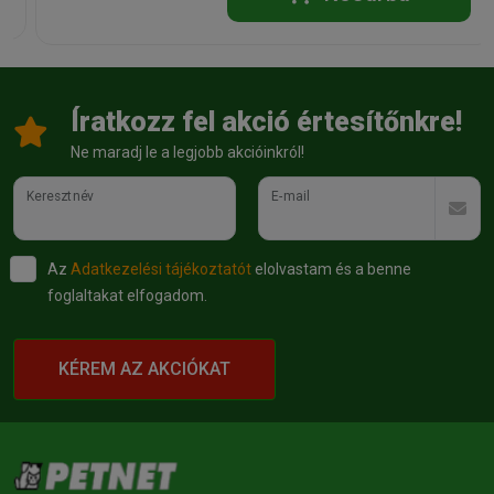
Íratkozz fel akció értesítőnkre!
Ne maradj le a legjobb akcióinkról!
Keresztnév
E-mail
Az
Adatkezelési tájékoztatót
elolvastam és a benne
foglaltakat elfogadom.
KÉREM AZ AKCIÓKAT