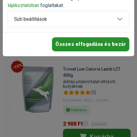
100%
ajánlaná ezt a terméket ismerősének
tájékoztatóban
foglaltakat.
Süti beállítások
Talán ezek is
érdekelnek
Összes elfogadása és bezár
-15%
Trovet Low Calorie Lamb LCT
400g
diétás jutalomfalat elhízott
kutyáknak
(2)
Kiszerelés: 400g / Zacskó
Raktáron
2 988 Ft
3 515 Ft
Kosárba