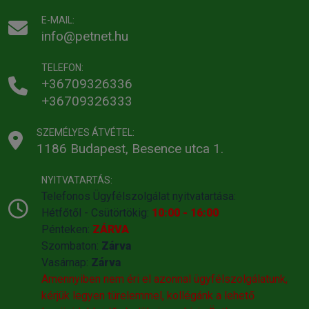
E-MAIL:
info@petnet.hu
TELEFON:
+36709326336
+36709326333
SZEMÉLYES ÁTVÉTEL:
1186 Budapest, Besence utca 1.
NYITVATARTÁS:
Telefonos Ügyfélszolgálat nyitvatartása:
Hétfőtől - Csütörtökig:
10:00 - 16:00
Pénteken:
ZÁRVA
Szombaton:
Zárva
Vasárnap:
Zárva
Amennyiben nem éri el azonnal ügyfélszolgálatunk,
kérjük legyen türelemmel, kollégánk a lehető