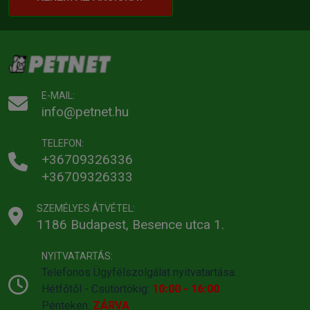
E-MAIL:
info@petnet.hu
TELEFON:
+36709326336
+36709326333
SZEMÉLYES ÁTVÉTEL:
1186 Budapest, Besence utca 1.
NYITVATARTÁS:
Telefonos Ügyfélszolgálat nyitvatartása:
Hétfőtől - Csütörtökig:
10:00 - 16:00
Pénteken:
ZÁRVA