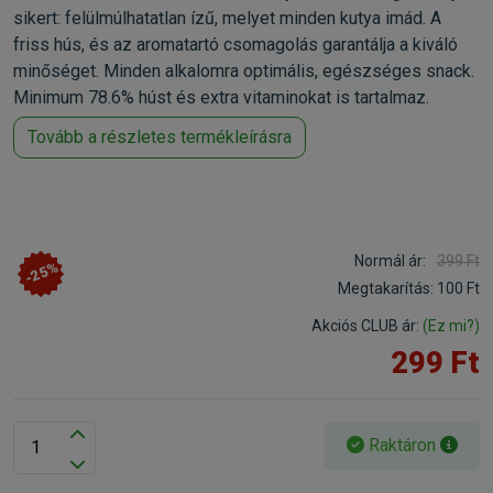
sikert: felülmúlhatatlan ízű, melyet minden kutya imád. A
friss hús, és az aromatartó csomagolás garantálja a kiváló
minőséget. Minden alkalomra optimális, egészséges snack.
Minimum 78.6% húst és extra vitaminokat is tartalmaz.
Tovább a részletes termékleírásra
Normál ár:
399 Ft
-25%
Megtakarítás:
100 Ft
Akciós CLUB ár:
(Ez mi?)
299 Ft
Raktáron