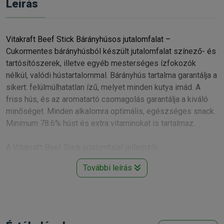
Leírás
Vitakraft Beef Stick Bárányhúsos jutalomfalat –
Cukormentes bárányhúsból készült jutalomfalat színező- és
tartósítószerek, illetve egyéb mesterséges ízfokozók
nélkül, valódi hústartalommal. Bárányhús tartalma garantálja a
sikert: felülmúlhatatlan ízű, melyet minden kutya imád. A
friss hús, és az aromatartó csomagolás garantálja a kiváló
minőséget. Minden alkalomra optimális, egészséges snack.
Minimum 78.6% húst és extra vitaminokat is tartalmaz.
A Vitakraft Beef Stick jutalomfalat jellemzői:
• rágósnack bármely fajtájú és méretű kutyának
További leírás
• magas húsrészarány
• magas vitamintartalom
• ásványokban gazdag
• cukormentes receptúra
• természetes összetevők