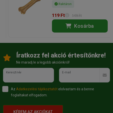
Raktáron
119 Ft
149 Ft
Kosárba
Íratkozz fel akció értesítőnkre!
Ne maradj le a legjobb akcióinkról!
Keresztnév
E-mail
Az
Adatkezelési tájékoztatót
elolvastam és a benne
foglaltakat elfogadom.
KÉREM AZ AKCIÓKAT