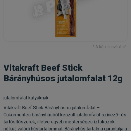
* A kép illusztráció.
Vitakraft Beef Stick
Bárányhúsos jutalomfalat 12g
jutalomfalat kutyáknak
Vitakraft Beef Stick Bárányhúsos jutalomfalat –
Cukormentes bárányhúsból készült jutalomfalat színező- és
tartósítószerek, illetve egyéb mesterséges ízfokozók
nélkül, valódi hústartalommal. Bárányhús tartalma garantálja a