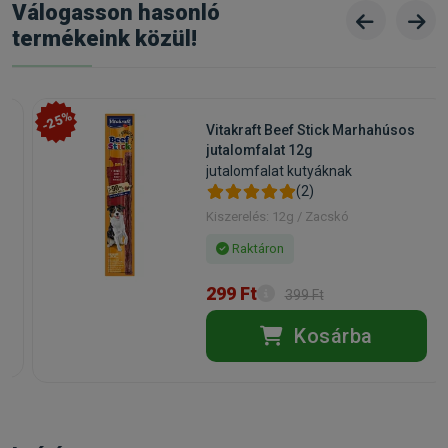
Válogasson hasonló
termékeink közül!
-25%
Vitakraft Beef Stick Marhahúsos
jutalomfalat 12g
jutalomfalat kutyáknak
(2)
Kiszerelés: 12g / Zacskó
Raktáron
299 Ft
399 Ft
Kosárba