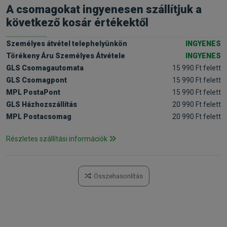
A csomagokat ingyenesen szállítjuk a
következő kosár értékektől
Személyes átvétel telephelyünkön
INGYENES
Törékeny Áru Személyes Átvétele
INGYENES
GLS Csomagautomata
15 990 Ft felett
GLS Csomagpont
15 990 Ft felett
MPL PostaPont
15 990 Ft felett
GLS Házhozszállítás
20 990 Ft felett
MPL Postacsomag
20 990 Ft felett
Részletes szállítási információk
Összehasonlítás