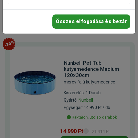
Érdeklődjön
Összes elfogadása és bezár
-30%
Nunbell Pet Tub
kutyamedence Medium
120x30cm
merev falú kutyamedence
Kiszerelés: 1 Darab
Gyártó:
Nunbell
Egységár: 14 990 Ft / db
Raktáron, utolsó darabok
14 990 Ft
21 414 Ft