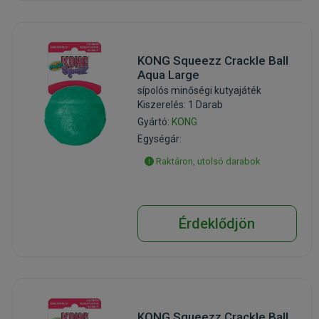
KONG Squeezz Crackle Ball
Aqua Large
sípolós minőségi kutyajáték
Kiszerelés: 1 Darab
Gyártó:
KONG
Egységár:
Raktáron, utolsó darabok
Érdeklődjön
KONG Squeezz Crackle Ball