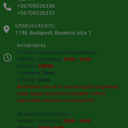
+36709326336
+36709326333
SZEMÉLYES ÁTVÉTEL:
1186 Budapest, Besence utca 1.
NYITVATARTÁS:
Telefonos Ügyfélszolgálat nyitvatartása:
Hétfőtől - Csütörtökig:
10:00 - 16:00
Pénteken:
ZÁRVA
Szombaton:
Zárva
Vasárnap:
Zárva
Amennyiben nem éri el azonnal ügyfélszolgálatunk,
kérjük legyen türelemmel, kollégánk a lehető
legrövidebb időn belül visszahivja Önt!
Átvételi pont nyitvatartása:
Hétfőtől - Csütörtökig:
10:00 - 16:00
Pénteken:
10:00-14:00