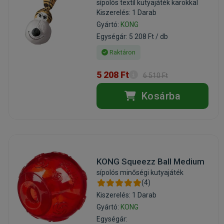
sípolós textíl kutyajáték karokkal
Kiszerelés: 1 Darab
Gyártó:
KONG
Egységár: 5 208 Ft / db
Raktáron
5 208 Ft
6 510 Ft
Kosárba
KONG Squeezz Ball Medium
sípolós minőségi kutyajáték
(4)
Kiszerelés: 1 Darab
Gyártó:
KONG
Egységár: