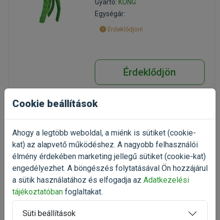
Gyártó:
KONG
Egységár:
Érdeklődjön!
Érdeklődjön
Cookie beállítások
Ahogy a legtöbb weboldal, a miénk is sütiket (cookie-
KONG Wubba Ballistic
kat) az alapvető működéshez. A nagyobb felhasználói
Friends Viziló Large
élmény érdekében marketing jellegű sütiket (cookie-kat)
sípolós textíl kutyajáték karokkal
Kiszerelés: 1 Darab
engedélyezhet. A böngészés folytatásával Ön hozzájárul
Gyártó:
KONG
a sütik használatához és elfogadja az
Adatkezelési
Egységár:
tájékoztatóban
foglaltakat.
Érdeklődjön!
Süti beállítások