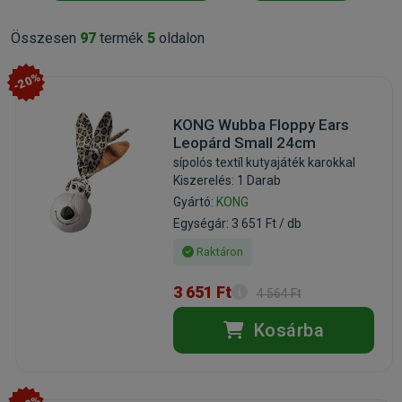
Összesen
97
termék
5
oldalon
-20%
KONG Wubba Floppy Ears
Leopárd Small 24cm
sípolós textíl kutyajáték karokkal
Kiszerelés: 1 Darab
Gyártó:
KONG
Egységár: 3 651 Ft / db
Raktáron
3 651 Ft
4 564 Ft
Kosárba