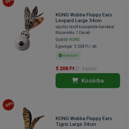
-20%
KONG Wubba Floppy Ears
Leopard Large 34cm
sípolós textíl kutyajáték karokkal
Kiszerelés: 1 Darab
Gyártó:
KONG
Egységár: 5 208 Ft / db
Raktáron
5 208 Ft
6 510 Ft
Kosárba
-20%
KONG Wubba Floppy Ears
Tigris Large 34cm