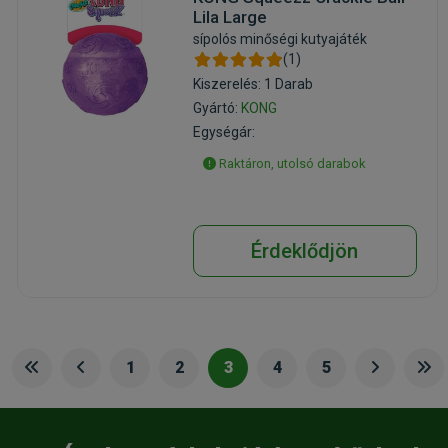
Lila Large
sípolós minőségi kutyajáték
(1)
Kiszerelés: 1 Darab
Gyártó:
KONG
Egységár:
Raktáron, utolsó darabok
Érdeklődjön
1
2
3
4
5