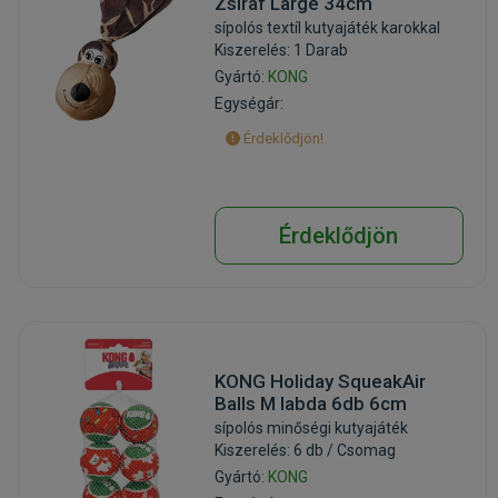
Zsiraf Large 34cm
sípolós textíl kutyajáték karokkal
Kiszerelés: 1 Darab
Gyártó:
KONG
Egységár:
Érdeklődjön!
Érdeklődjön
KONG Holiday SqueakAir
Balls M labda 6db 6cm
sípolós minőségi kutyajáték
Kiszerelés: 6 db / Csomag
Gyártó:
KONG