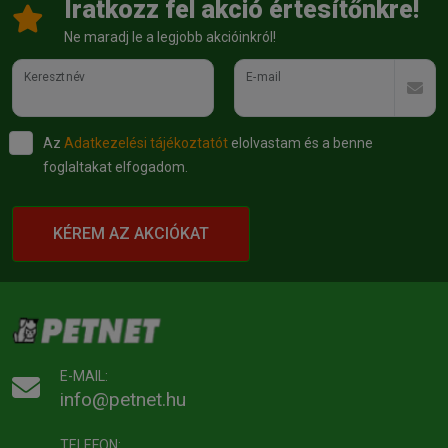
Íratkozz fel akció értesítőnkre!
Ne maradj le a legjobb akcióinkról!
Keresztnév
E-mail
Az
Adatkezelési tájékoztatót
elolvastam és a benne
foglaltakat elfogadom.
KÉREM AZ AKCIÓKAT
E-MAIL:
info@petnet.hu
TELEFON: