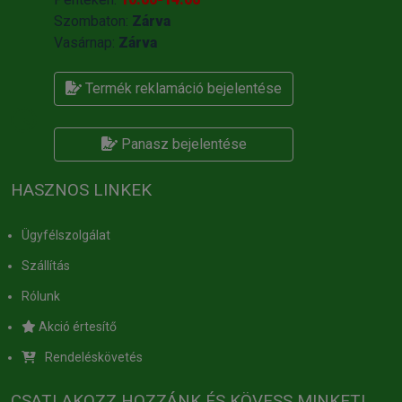
Szombaton:
Zárva
Vasárnap:
Zárva
Termék reklamáció bejelentése
Panasz bejelentése
HASZNOS LINKEK
Ügyfélszolgálat
Szállítás
Rólunk
Akció értesítő
Rendeléskövetés
CSATLAKOZZ HOZZÁNK ÉS KÖVESS MINKET!