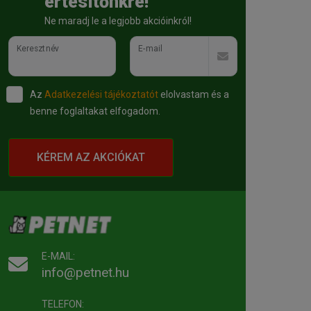
értesítőnkre!
Ne maradj le a legjobb akcióinkról!
Keresztnév
E-mail
Az
Adatkezelési tájékoztatót
elolvastam és a
benne foglaltakat elfogadom.
KÉREM AZ AKCIÓKAT
E-MAIL:
info@petnet.hu
TELEFON: