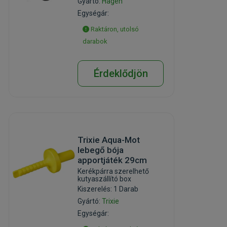
Gyártó:
Hagen
Egységár:
Raktáron, utolsó
darabok
Érdeklődjön
Trixie Aqua-Mot
lebegő bója
apportjáték 29cm
Kerékpárra szerelhető
kutyaszállító box
Kiszerelés: 1 Darab
Gyártó:
Trixie
Egységár: