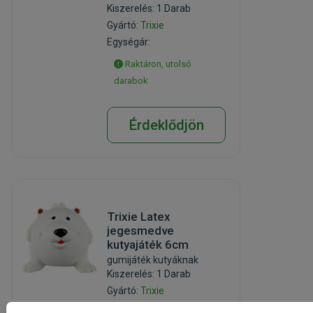
Kiszerelés: 1 Darab
Gyártó:
Trixie
Egységár:
Raktáron, utolsó
darabok
Érdeklődjön
Trixie Latex
jegesmedve
kutyajáték 6cm
gumijáték kutyáknak
Kiszerelés: 1 Darab
Gyártó:
Trixie
Egységár: