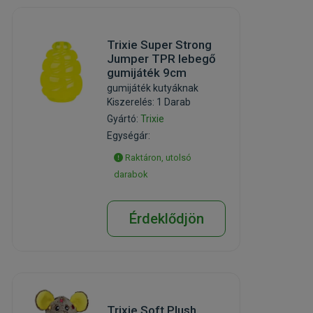
Trixie Super Strong
Jumper TPR lebegő
gumijáték 9cm
gumijáték kutyáknak
Kiszerelés: 1 Darab
Gyártó:
Trixie
Egységár:
Raktáron, utolsó
darabok
Érdeklődjön
Trixie Soft Plush