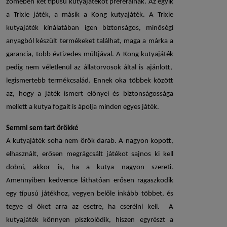
zömében két típusú kutyajátékot preferálnak. Az egyik
a
Trixie játék
, a másik a
Kong kutyajáték
. A
Trixie
kutyajáték
kínálatában igen biztonságos, minőségi
anyagból készült termékeket találhat, maga a márka a
garancia, több évtizedes múltjával. A
Kong kutyajáték
pedig nem véletlenül az állatorvosok által is ajánlott,
legismertebb termékcsalád. Ennek oka többek között
az, hogy a játék ismert előnyei és biztonságossága
mellett a kutya fogait is ápolja minden egyes játék.
Semmi sem tart örökké
A
kutyajáték
soha nem örök darab. A nagyon kopott,
elhasznált, erősen megrágcsált játékot sajnos ki kell
dobni, akkor is, ha a kutya nagyon szereti.
Amennyiben kedvence láthatóan erősen ragaszkodik
egy típusú játékhoz, vegyen belőle inkább többet, és
tegye el őket arra az esetre, ha cserélni kell. A
kutyajáték
könnyen piszkolódik, hiszen egyrészt a