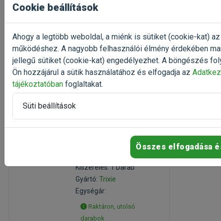
Cookie beállítások
Raktáron, utolsó
darabok
Ahogy a legtöbb weboldal, a miénk is sütiket (cookie-kat) az
működéshez. A nagyobb felhasználói élmény érdekében ma
Érdeklődjön
jellegű sütiket (cookie-kat) engedélyezhet. A böngészés fol
Ön hozzájárul a sütik használatához és elfogadja az
Adatkez
tájékoztatóban
foglaltakat.
Süti beállítások
Trixie Plush Unicorn
unikornis kutyajáték
28cm
Összes elfogadása é
plüss kutyajáték
kölyökkutyáknak
Kiszerelés: 1 Darab
Gyártó:
Trixie
Egységár:
Raktáron, utolsó
darabok