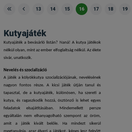
13
14
15
16
17
18
19
Kutyajáték
Kutyajáték
a bevásárló listán? Naná!
A kutya játékok
nélkül olyan, mint az ember elfoglaltság nélkül. Az élete
sivár, unatkozik.
Nevelés és szocializáció
A játék a kölyökkutya szocializációjának, nevelésének
nagyon fontos része. A kicsi játék útján tanul és
tapasztal, de a
kutyajáték
, különösen, ha szereti a
kutya, és ragaszkodik hozzá, ösztönző is lehet egyes
feladatok elsajátításában. Mindemellett persze
egyáltalán nem elhanyagolható szempont az öröm,
amit a játék kivált belőle. Ha mindezt sikerül
megtanulnia, azaz élvezi a játékot, képes lesz felnőtt