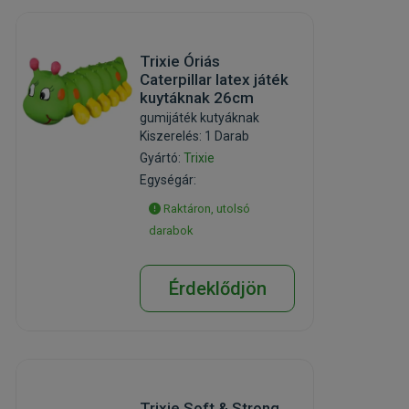
Trixie Óriás
Caterpillar latex játék
kuytáknak 26cm
gumijáték kutyáknak
Kiszerelés: 1 Darab
Gyártó:
Trixie
Egységár:
Raktáron, utolsó
darabok
Érdeklődjön
Trixie Soft & Strong