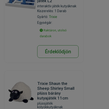
játék L2
interaktív játék kutyáknak
Kiszerelés: 1 Darab
Gyártó:
Trixie
Egységár:
Raktáron, utolsó
darabok
Érdeklődjön
Trixie Shaun the
Sheep Shirley Small
plüss bárány
kutyajáték 11cm
plüssjáték
kölyökkutyáknak