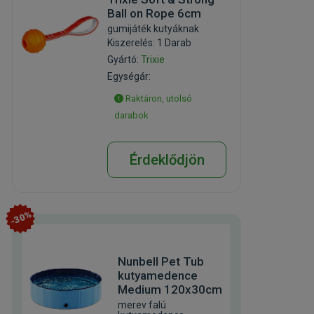
Ball on Rope 6cm
gumijáték kutyáknak
Kiszerelés: 1 Darab
Gyártó:
Trixie
Egységár:
Raktáron, utolsó
darabok
Érdeklődjön
-30%
Nunbell Pet Tub
kutyamedence
Medium 120x30cm
merev falú