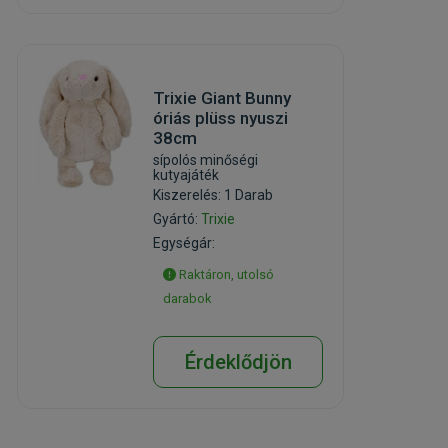
Trixie Giant Bunny
óriás plüss nyuszi
38cm
sípolós minőségi
kutyajáték
Kiszerelés: 1 Darab
Gyártó:
Trixie
Egységár:
Raktáron, utolsó
darabok
Érdeklődjön