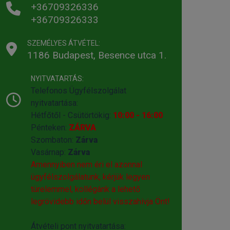
+36709326336
+36709326333
SZEMÉLYES ÁTVÉTEL:
1186 Budapest, Besence utca 1.
NYITVATARTÁS:
Telefonos Ügyfélszolgálat
nyitvatartása:
Hétfőtől - Csütörtökig:
10:00 - 16:00
Pénteken:
ZÁRVA
Szombaton:
Zárva
Vasárnap:
Zárva
Amennyiben nem éri el azonnal
ügyfélszolgálatunk, kérjük legyen
türelemmel, kollégánk a lehető
legrövidebb időn belül visszahivja Önt!
Átvételi pont nyitvatartása: