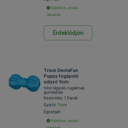
Raktáron, utolsó
darabok
Érdeklődjön
Trixie DentaFun
Puppy fogápoló
súlyzó 9cm
hőre lágyuló, rugalmas
gumilabda
Kiszerelés: 1 Darab
Gyártó:
Trixie
Egységár:
Raktáron, utolsó
darabok