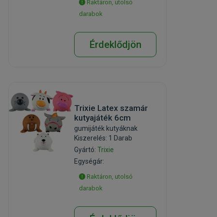
Raktáron, utolsó
darabok
Érdeklődjön
Trixie Latex szamár
kutyajáték 6cm
gumijáték kutyáknak
Kiszerelés: 1 Darab
Gyártó:
Trixie
Egységár:
Raktáron, utolsó
darabok