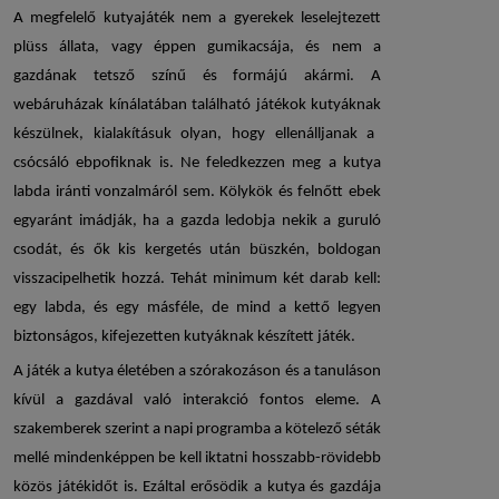
A megfelelő
kutyajáték
nem a gyerekek leselejtezett
plüss állata, vagy éppen gumikacsája, és nem a
gazdának tetsző színű és formájú akármi. A
webáruházak kínálatában található
játékok kutyáknak
készülnek, kialakításuk olyan, hogy ellenálljanak a
csócsáló ebpofiknak is. Ne feledkezzen meg a
kutya
labda
iránti vonzalmáról sem. Kölykök és felnőtt ebek
egyaránt imádják, ha a gazda ledobja nekik a guruló
csodát, és ők kis kergetés után büszkén, boldogan
visszacipelhetik hozzá. Tehát minimum két darab kell:
egy labda, és egy másféle, de mind a kettő legyen
biztonságos, kifejezetten kutyáknak készített játék.
A játék a kutya életében a szórakozáson és a tanuláson
kívül a gazdával való interakció fontos eleme. A
szakemberek szerint a napi programba a kötelező séták
mellé mindenképpen be kell iktatni hosszabb-rövidebb
közös játékidőt is. Ezáltal erősödik a kutya és gazdája