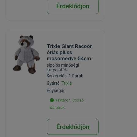
Érdeklődjön
Trixie Giant Racoon
óriás plüss
mosómedve 54cm
sípolós minőségi
kutyajáték
Kiszerelés: 1 Darab
Gyártó:
Trixie
Egységár:
Raktáron, utolsó
darabok
Érdeklődjön