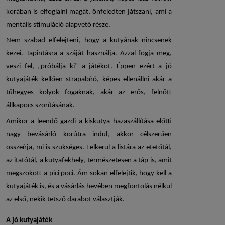
korában is elfoglalni magát, önfeledten játszani, ami a
mentális stimuláció alapvető része.
Nem szabad elfelejteni, hogy a kutyának nincsenek
kezei. Tapintásra a száját használja. Azzal fogja meg,
veszi fel, „próbálja ki” a játékot. Éppen ezért a jó
kutyajáték
kellően strapabíró, képes ellenállni akár a
tűhegyes kölyök fogaknak, akár az erős, felnőtt
állkapocs szorításának.
Amikor a leendő gazdi a kiskutya hazaszállítása előtti
nagy bevásárló körútra indul, akkor célszerűen
összeírja, mi is szükséges. Felkerül a listára az etetőtál,
az itatótál, a kutyafekhely, természetesen a táp is, amit
megszokott a pici poci. Ám sokan elfelejtik, hogy kell a
kutyajáték
is, és a vásárlás hevében megfontolás nélkül
az első, nekik tetsző darabot választják.
A jó
kutyajáték