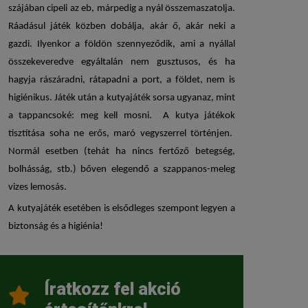
szájában cipeli az eb, márpedig a nyál összemaszatolja.
Ráadásul játék közben dobálja, akár ő, akár neki a
gazdi. Ilyenkor a földön szennyeződik, ami a nyállal
összekeveredve egyáltalán nem gusztusos, és ha
hagyja rászáradni, rátapadni a port, a földet, nem is
higiénikus. Játék után a
kutyajáték
sorsa ugyanaz, mint
a tappancsoké: meg kell mosni. A
kutya játékok
tisztítása soha ne erős, maró vegyszerrel történjen.
Normál esetben (tehát ha nincs fertőző betegség,
bolhásság, stb.) bőven elegendő a szappanos-meleg
vizes lemosás.
A
kutyajáték
esetében is elsődleges szempont legyen a
biztonság és a higiénia!
Íratkozz fel akció