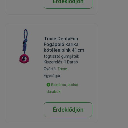
Érdeklődjön
Trixie DentaFun
Fogápoló karika
kötélen pink 41cm
fogtisztó gumijáték
Kiszerelés: 1 Darab
Gyártó:
Trixie
Egységár:
Raktáron, utolsó
darabok
Érdeklődjön