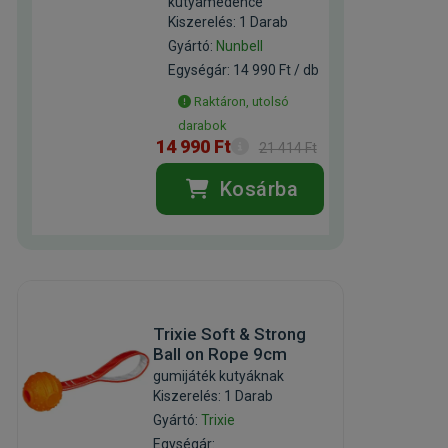
kutyamedence
Kiszerelés: 1 Darab
Gyártó:
Nunbell
Egységár: 14 990 Ft / db
Raktáron, utolsó
darabok
14 990 Ft
21 414 Ft
Kosárba
Trixie Soft & Strong
Ball on Rope 9cm
gumijáték kutyáknak
Kiszerelés: 1 Darab
Gyártó:
Trixie
Egységár: