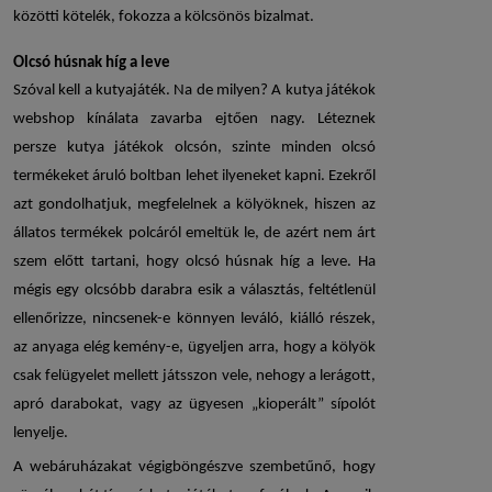
közötti kötelék, fokozza a kölcsönös bizalmat.
Olcsó húsnak híg a leve
Szóval kell a
kutyajáték
. Na de milyen? A
kutya játékok
webshop
kínálata zavarba ejtően nagy. Léteznek
persze
kutya játékok olcsón
, szinte minden olcsó
termékeket áruló boltban lehet ilyeneket kapni. Ezekről
azt gondolhatjuk, megfelelnek a kölyöknek, hiszen az
állatos termékek polcáról emeltük le, de azért nem árt
szem előtt tartani, hogy olcsó húsnak híg a leve. Ha
mégis egy olcsóbb darabra esik a választás, feltétlenül
ellenőrizze, nincsenek-e könnyen leváló, kiálló részek,
az anyaga elég kemény-e, ügyeljen arra, hogy a kölyök
csak felügyelet mellett játsszon vele, nehogy a lerágott,
apró darabokat, vagy az ügyesen „kioperált” sípolót
lenyelje.
A webáruházakat végigböngészve szembetűnő, hogy