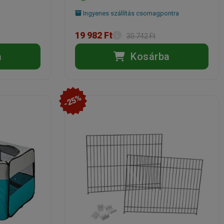
Ingyenes szállítás csomagpontra
19 982 Ft
30 742 Ft
a
Kosárba
-25%