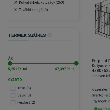
Kutyafekhely, kutyaágy (260)
További kategóriák
TERMÉK SZŰRÉS
ÁR
Ferplast 
Kutyaovi 
5,251 Ft
-tól
47,397 Ft
-ig
4x80x62
könnyen fel
GYÁRTÓ
Trixie (5)
Kiszerelés:
Savic (3)
Gyártó:
Ferp
Egységár: 2
Ferplast (2)
Raktáron