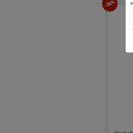
-20%
e