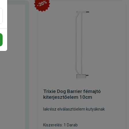
-20%
Trixie Dog Barrier fémajtó
kiterjesztőelem 10cm
lakrész elválasztóelem kutyáknak
Kiszerelés: 1 Darab