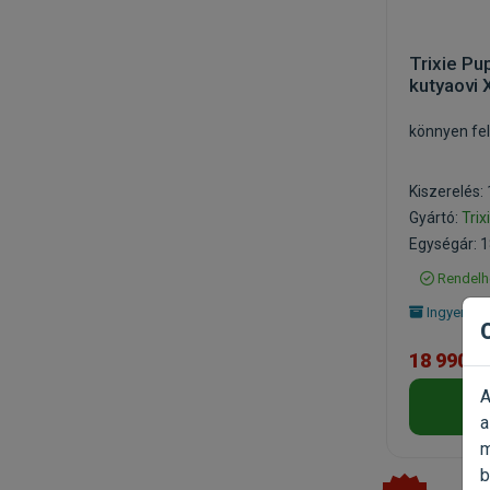
Trixie Pu
kutyaovi
könnyen felá
Kiszerelés:
Gyártó:
Trix
Egységár: 1
Rendelh
Ingyenes 
18 990 F
A
a
m
b