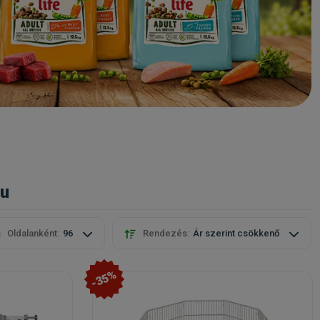
hu
Oldalanként:
96
Rendezés:
Ár szerint csökkenő
-35%