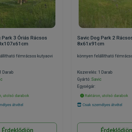
 Park 3 Óriás Rácsos
Savic Dog Park 2 Rácsos
 8x107x61cm
8x61x91cm
állítható fémrácsos kutyaovi
könnyen felállítható fémrács
 1 Darab
Kiszerelés: 1 Darab
ic
Gyártó:
Savic
Egységár:
, utolsó darabok
Raktáron, utolsó darabok
élyes átvétel
Csak személyes átvétel
Érdeklődjön
Érdeklődjö