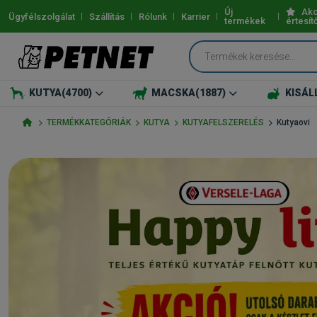
Új
Akc
Ügyfélszolgálat
Szállítás
Rólunk
Karrier
termékek
értesít
KUTYA
(4700)
MACSKA
(1887)
KISÁL
TERMÉKKATEGÓRIÁK
KUTYA
KUTYAFELSZERELÉS
Kutyaovi