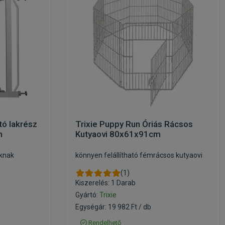
tó lakrész
Trixie Puppy Run Óriás Rácsos
m
Kutyaovi 80x61x91cm
áknak
könnyen felállítható fémrácsos kutyaovi
(1)
Kiszerelés: 1 Darab
Gyártó:
Trixie
Egységár: 19 982 Ft / db
Rendelhető