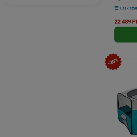
Csak szem
22 489 F
-20%