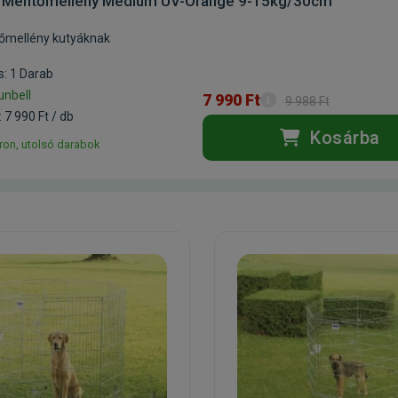
l Mentőmellény Medium UV-Orange 9-15kg/30cm
tőmellény kutyáknak
s: 1 Darab
unbell
7 990 Ft
9 988 Ft
 7 990 Ft / db
Kosárba
ron, utolsó darabok