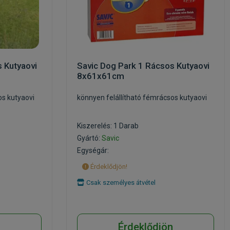
 Kutyaovi
Savic Dog Park 1 Rácsos Kutyaovi
8x61x61cm
os kutyaovi
könnyen felállítható fémrácsos kutyaovi
Kiszerelés: 1 Darab
Gyártó:
Savic
Egységár:
Érdeklődjön!
Csak személyes átvétel
n
Érdeklődjön