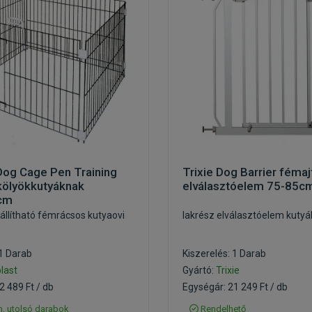
Dog Cage Pen Training
Trixie Dog Barrier fémaj
kölyökkutyáknak
elválasztóelem 75-85c
cm
állítható fémrácsos kutyaovi
lakrész elválasztóelem kuty
 1 Darab
Kiszerelés: 1 Darab
last
Gyártó:
Trixie
2 489 Ft / db
Egységár: 21 249 Ft / db
, utolsó darabok
Rendelhető