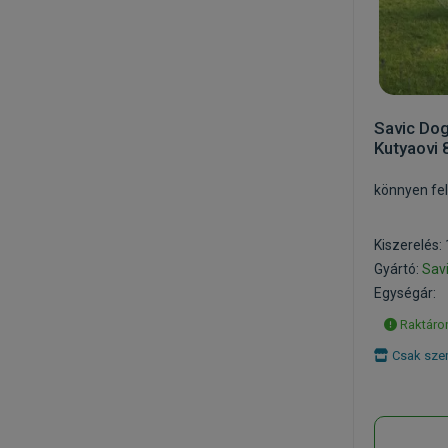
Savic Dog
Kutyaovi
könnyen fel
Kiszerelés:
Gyártó:
Sav
Egységár:
Raktáron
Csak szem