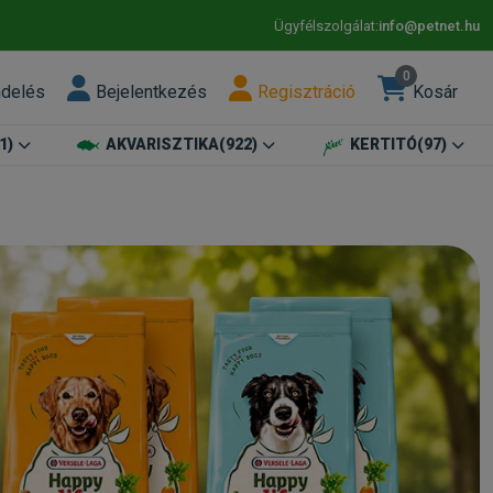
Ügyfélszolgálat:
info@petnet.hu
0
ndelés
Bejelentkezés
Regisztráció
Kosár
1)
AKVARISZTIKA
(922)
KERTITÓ
(97)