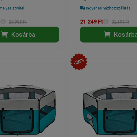
élyes átvétel
Ingyenes házhozszállítás
t
21 249 Ft
29 985 Ft
32 691 Ft
Kosárba
Kosárb
-20%