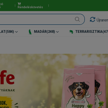
ió
ő
Rendeléskövetés
Újrare
LAT
(584)
MADÁR
(248)
TERRARISZTIKA
(47