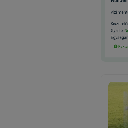
Nunbel
vízi men
Kiszerelé
Gyártó:
N
Egységár:
Raktá