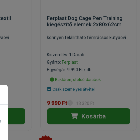
extil
Ferplast Dog Cage Pen Training
kiegészítő elemek 2x80x62cm
yaovi
könnyen felállítható fémrácsos kutyaovi
Kiszerelés: 1 Darab
Gyártó:
Ferplast
Egységár: 9 990 Ft / db
Raktáron, utolsó darabok
ntra
Csak személyes átvétel
9 990 Ft
13 320 Ft
a
Kosárba
n